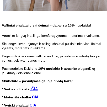
Vafliniai chalatai visai šeimai – dabar su 10% nuolaida!
Atraskite lengvą ir stilingą komfortą vyrams, moterims ir vaikams.
Šie lengvi, kvėpuojantys ir stilingi chalatai puikiai tinka visai šeimai –
vyrams, moterims ir vaikams.
Pagaminti iš švelnaus vaflinio audinio, jie suteiks komfortą tiek po
vonios, tiek ryto rutinos metu.
Pasinaudokite išskirtine
10% nuolaida
ir atraskite elegantišką
jaukumą kiekvienai dienai.
Skubėkite – pasiūlymas galioja ribotą laiką!
ČIA
*
Vaikiški chalatai
ČIA
* Moteriški chaltai
ČIA
* Vyriški chalatai