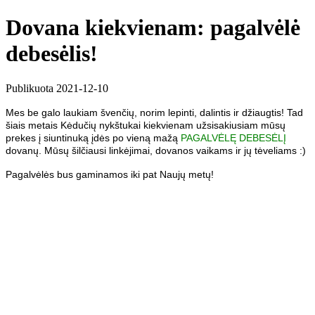
Dovana kiekvienam: pagalvėlė
debesėlis!
Publikuota 2021-12-10
Mes be galo laukiam švenčių, norim lepinti, dalintis ir džiaugtis! Tad
šiais metais Kėdučių nykštukai kiekvienam užsisakiusiam mūsų
prekes į siuntinuką įdės po vieną mažą
PAGALVĖLĘ DEBESĖLĮ
dovanų. Mūsų šilčiausi linkėjimai, dovanos vaikams ir jų tėveliams :)
Pagalvėlės bus gaminamos iki pat Naujų metų!