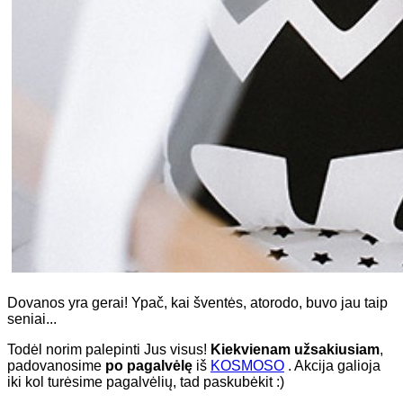
Dovanos yra gerai! Ypač, kai šventės, atorodo, buvo jau taip
seniai...
Todėl norim palepinti Jus visus!
Kiekvienam užsakiusiam
,
padovanosime
po pagalvėlę
iš
KOSMOS
O
. Akcija galioja
iki kol turėsime pagalvėlių, tad paskubėkit :)