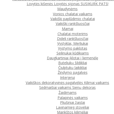
Lovytės kišenės
Lovytės sijonas
SUSIKURK PATS!
Maudynėms
Vonios chalatai vaikams
Vaikiški paplūdimio chalatai
Vaikiški rankšluosčiai
Mamai
Chalatai moterims
Dideli rankšluosčiai
Vystyklai, Merliukai
Vystymo paklotas
Seilinukai kūdikiams
Daugkartiniai įklotai į liemenėlę
Buteliukų šildikliai
Čiulptukų laikikliai
Žindymo pagalvės
Interjerui
Vaikiškos dekoratyvinės pagalvėlės
Kilimai vaikams
Sėdmaišiai vaikams
Sienų dekoras
Žaidimams
Palapinės vaikams
Pliušiniai žaislai
Lavinamieji stoveliai
Mankštos kilimėliai