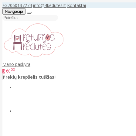
+37060137274
info@4kedutes.lt
Kontaktai
Navigacija
Mano paskyra
00
€0
0
Prekių krepšelis tuščias!