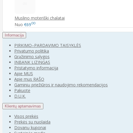
Muslino moteriški chalatai
00
Nuo
€69
Informacija
PIRKIMO–PARDAVIMO TAISYKLĖS
Privatumo politika
Grąžinimo sąlygos
INBANK LIZINGAS
Pristatymo informacija
Apie MUS
Apie mus RAŠO
Gaminių priežiūros ir naudojimo rekomendacijos
Pakuotė
D.U.K.
Klientų aptarnavimas
Visos prekės
Prekės su nuolaida
Dovanų kuponai