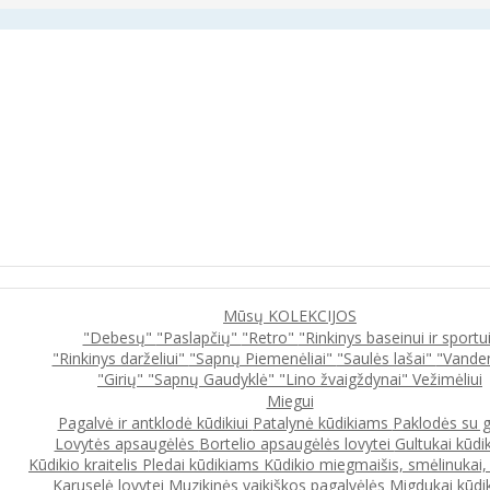
Mūsų KOLEKCIJOS
"Debesų"
"Paslapčių"
"Retro"
"Rinkinys baseinui ir sportu
"Rinkinys darželiui"
"Sapnų Piemenėliai"
"Saulės lašai"
"Vande
"Girių"
"Sapnų Gaudyklė"
"Lino žvaigždynai"
Vežimėliui
Miegui
Pagalvė ir antklodė kūdikiui
Patalynė kūdikiams
Paklodės su 
Lovytės apsaugėlės
Bortelio apsaugėlės lovytei
Gultukai kūdi
Kūdikio kraitelis
Pledai kūdikiams
Kūdikio miegmaišis, smėlinukai
Karuselė lovytei
Muzikinės vaikiškos pagalvėlės
Migdukai kūdi