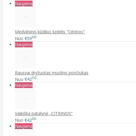
Naujiena
Medvilninis kūdikio lizdelis "Citrinos"
00
Nuo
€59
Naujiena
Rausvai dryžuotas muslino pončiukas
50
Nuo
€42
Naujiena
Vaikiška patalynė „CITRINOS“
00
Nuo
€42
Naujiena