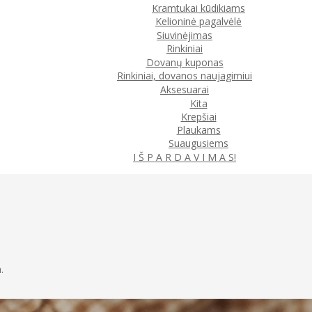
Kramtukai kūdikiams
Kelioninė pagalvėlė
Siuvinėjimas
Rinkiniai
Dovanų kuponas
Rinkiniai, dovanos naujagimiui
Aksesuarai
Kita
Krepšiai
Plaukams
Suaugusiems
I Š P A R D A V I M A S!
.