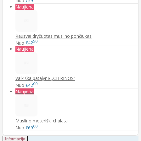
Nuo
€59
Naujiena
Rausvai dryžuotas muslino pončiukas
50
Nuo
€42
Naujiena
Vaikiška patalynė „CITRINOS“
00
Nuo
€42
Naujiena
Muslino moteriški chalatai
00
Nuo
€69
Informacija