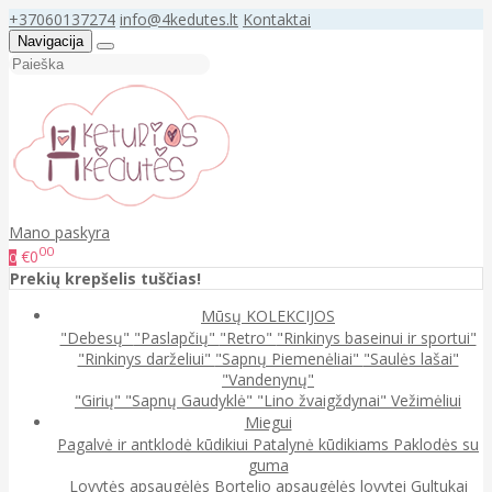
+37060137274
info@4kedutes.lt
Kontaktai
Navigacija
Mano paskyra
00
€0
0
Prekių krepšelis tuščias!
Mūsų KOLEKCIJOS
"Debesų"
"Paslapčių"
"Retro"
"Rinkinys baseinui ir sportui"
"Rinkinys darželiui"
"Sapnų Piemenėliai"
"Saulės lašai"
"Vandenynų"
"Girių"
"Sapnų Gaudyklė"
"Lino žvaigždynai"
Vežimėliui
Miegui
Pagalvė ir antklodė kūdikiui
Patalynė kūdikiams
Paklodės su
guma
Lovytės apsaugėlės
Bortelio apsaugėlės lovytei
Gultukai