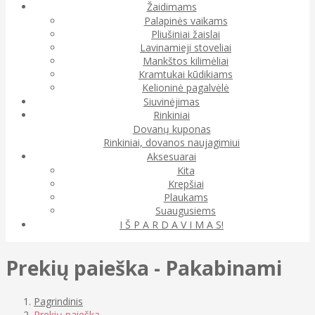
Žaidimams
Palapinės vaikams
Pliušiniai žaislai
Lavinamieji stoveliai
Mankštos kilimėliai
Kramtukai kūdikiams
Kelioninė pagalvėlė
Siuvinėjimas
Rinkiniai
Dovanų kuponas
Rinkiniai, dovanos naujagimiui
Aksesuarai
Kita
Krepšiai
Plaukams
Suaugusiems
I Š P A R D A V I M A S!
Prekių paieška - Pakabinami
Pagrindinis
Prekių paieška