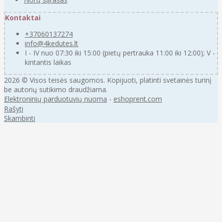
Kontaktai
+37060137274
info@4kedutes.lt
I - IV nuo 07:30 iki 15:00 (pietų pertrauka 11:00 iki 12:00); V -
kintantis laikas
2026 © Visos teisės saugomos. Kopijuoti, platinti svetainės turinį
be autorių sutikimo draudžiama.
Elektroninių parduotuvių nuoma
-
eshoprent.com
Rašyti
Skambinti