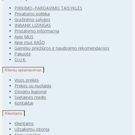
PIRKIMO–PARDAVIMO TAISYKLĖS
Privatumo politika
Grąžinimo sąlygos
INBANK LIZINGAS
Pristatymo informacija
Apie MUS
Apie mus RAŠO
Gaminių priežiūros ir naudojimo rekomendacijos
Pakuotė
D.U.K.
Klientų aptarnavimas
Visos prekės
Prekės su nuolaida
Dovanų kuponai
Svetainės medis
Kontaktai
Klientams
Klientams
Užsakymų istorija
Norų sąrašas