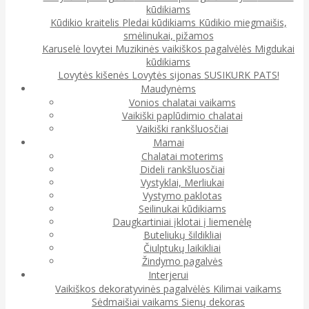
kūdikiams
Kūdikio kraitelis
Pledai kūdikiams
Kūdikio miegmaišis,
smėlinukai, pižamos
Karuselė lovytei
Muzikinės vaikiškos pagalvėlės
Migdukai
kūdikiams
Lovytės kišenės
Lovytės sijonas
SUSIKURK PATS!
Maudynėms
Vonios chalatai vaikams
Vaikiški paplūdimio chalatai
Vaikiški rankšluosčiai
Mamai
Chalatai moterims
Dideli rankšluosčiai
Vystyklai, Merliukai
Vystymo paklotas
Seilinukai kūdikiams
Daugkartiniai įklotai į liemenėlę
Buteliukų šildikliai
Čiulptukų laikikliai
Žindymo pagalvės
Interjerui
Vaikiškos dekoratyvinės pagalvėlės
Kilimai vaikams
Sėdmaišiai vaikams
Sienų dekoras