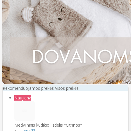
Rekomenduojamos prekės
Visos prekės
Naujiena
Medvilninis kūdikio lizdelis "Citrinos"
00