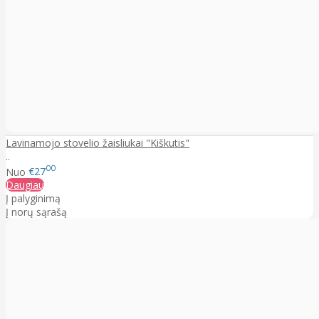
Lavinamojo stovelio žaisliukai "Kiškutis"
..
00
Nuo
€27
Daugiau
Į palyginimą
Į norų sąrašą