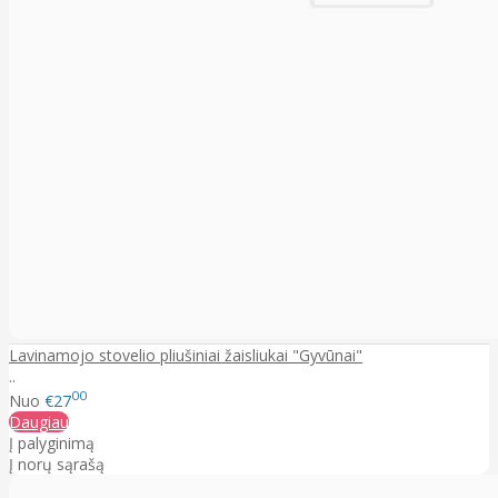
Lavinamojo stovelio pliušiniai žaisliukai "Gyvūnai"
..
00
Nuo
€27
Daugiau
Į palyginimą
Į norų sąrašą