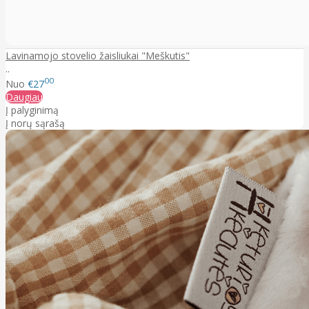
Lavinamojo stovelio žaisliukai "Meškutis"
..
00
Nuo
€27
Daugiau
Į palyginimą
Į norų sąrašą