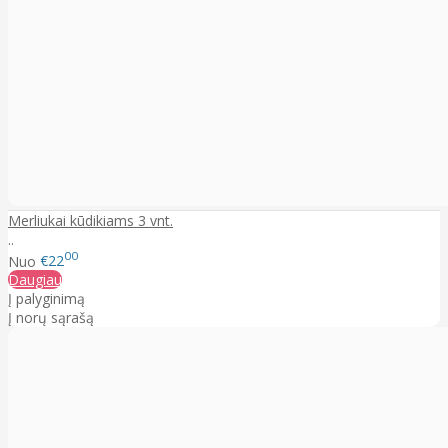
Merliukai kūdikiams 3 vnt.
..
00
Nuo
€22
Daugiau
Į palyginimą
Į norų sąrašą