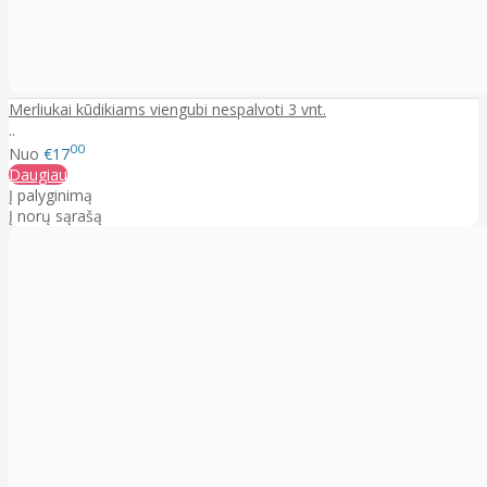
Merliukai kūdikiams viengubi nespalvoti 3 vnt.
..
00
Nuo
€17
Daugiau
Į palyginimą
Į norų sąrašą