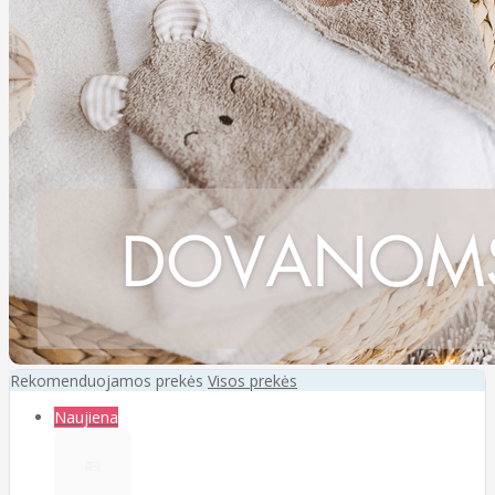
Rekomenduojamos prekės
Visos prekės
Naujiena