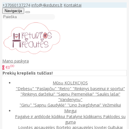
+37060137274
info@4kedutes.lt
Kontaktai
Navigacija
Mano paskyra
00
€0
0
Prekių krepšelis tuščias!
Mūsų KOLEKCIJOS
"Debesų"
"Paslapčių"
"Retro"
"Rinkinys baseinui ir sportui"
"Rinkinys darželiui"
"Sapnų Piemenėliai"
"Saulės lašai"
"Vandenynų"
"Girių"
"Sapnų Gaudyklė"
"Lino žvaigždynai"
Vežimėliui
Miegui
Pagalvė ir antklodė kūdikiui
Patalynė kūdikiams
Paklodės su
guma
Lovytės apsaugėlės
Bortelio apsaugėlės lovytei
Gultukai