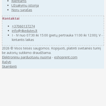
Klientams
Užsakymų istorija
Norų sąrašas
Kontaktai
+37060137274
info@4kedutes.lt
I - IV nuo 07:30 iki 15:00 (pietų pertrauka 11:00 iki 12:00); V -
kintantis laikas
2026 © Visos teisės saugomos. Kopijuoti, platinti svetainės turinį
be autorių sutikimo draudžiama.
Elektroninių parduotuvių nuoma
-
eshoprent.com
Rašyti
Skambinti