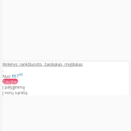
Rinkinys: rankšluostis, žaisliukas, migdukas
..
00
Nuo
€67
Daugiau
Į palyginimą
Į norų sąrašą