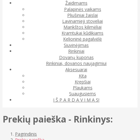
Žaidimams
Palapinės vaikams
Pliušiniai žaislai
Lavinamieji stoveliai
Mankštos kilimėliai
Kramtukai kūdikiams
Kelioninė pagalvėlė
Siuvinėjimas
Rinkiniai
Dovanų kuponas
Rinkiniai, dovanos naujagimiui
Aksesuarai
Kita
Krepšiai
Plaukams
Suaugusiems
I Š P A R D A V I M A S!
Prekių paieška - Rinkinys:
Pagrindinis
Prekių paieška