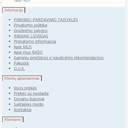
Informacija
PIRKIMO–PARDAVIMO TAISYKLĖS
Privatumo politika
Grąžinimo sąlygos
INBANK LIZINGAS
Pristatymo informacija
Apie MUS
Apie mus RAŠO
Gaminių priežiūros ir naudojimo rekomendacijos
Pakuotė
D.U.K.
Klientų aptarnavimas
Visos prekės
Prekės su nuolaida
Dovanų kuponai
Svetainės medis
Kontaktai
Klientams