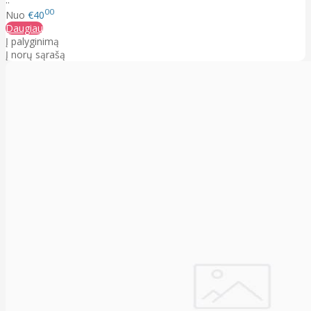
00
Nuo
€40
Daugiau
Į palyginimą
Į norų sąrašą