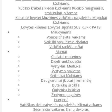
kūdikiams
Kūdikio kraitelis
Pledai kūdikiams
Kūdikio miegmaišis,
smėlinukai, pižamos
Karuselė lovytei
Muzikinės vaikiškos pagalvėlės
Migdukai
kūdikiams
Lovytės kišenės
Lovytės sijonas
SUSIKURK PATS!
Maudynėms
Vonios chalatai vaikams
Vaikiški paplūdimio chalatai
Vaikiški rankšluosčiai
Mamai
Chalatai moterims
Dideli rankšluosčiai
Vystyklai, Merliukai
Vystymo paklotas
Seilinukai kūdikiams
Daugkartiniai įklotai į liemenėlę
Buteliukų šildikliai
Čiulptukų laikikliai
Žindymo pagalvės
Interjerui
Vaikiškos dekoratyvinės pagalvėlės
Kilimai vaikams
Sėdmaišiai vaikams
Sienų dekoras