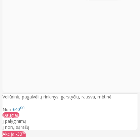
Veliūrinių pagalvėlių rinkinys: garstyčių, rausva, mėtinė
..
00
Nuo
€40
Daugiau
Į palyginimą
Į norų sąrašą
%
Akcija
-33