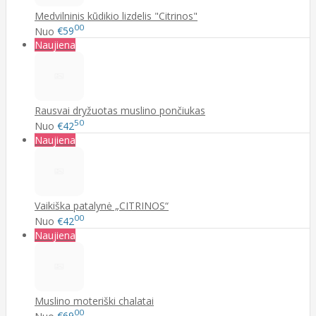
Medvilninis kūdikio lizdelis "Citrinos"
00
Nuo
€59
Naujiena
Rausvai dryžuotas muslino pončiukas
50
Nuo
€42
Naujiena
Vaikiška patalynė „CITRINOS“
00
Nuo
€42
Naujiena
Muslino moteriški chalatai
00
Nuo
€69