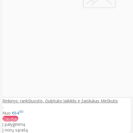
Rinkinys: rankšluostis, čiulptuko laikiklis ir žaisliukas Meškutis
..
00
Nuo
€64
Daugiau
Į palyginimą
Į norų sąrašą