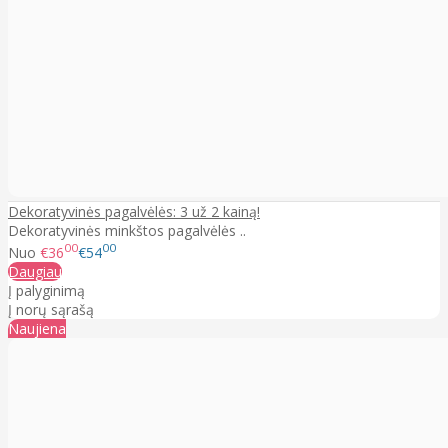
Dekoratyvinės pagalvėlės: 3 už 2 kainą!
Dekoratyvinės minkštos pagalvėlės ..
00
00
Nuo
€36
€54
Daugiau
Į palyginimą
Į norų sąrašą
Naujiena