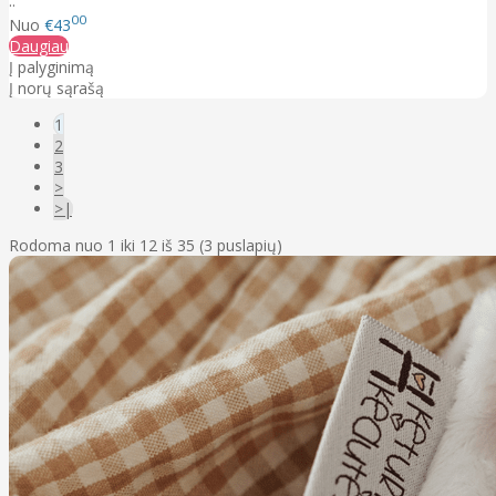
..
00
Nuo
€43
Daugiau
Į palyginimą
Į norų sąrašą
1
2
3
>
>|
Rodoma nuo 1 iki 12 iš 35 (3 puslapių)