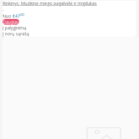
Rinkinys: Muzikinė miego pagalvėlė ir migdukas
..
00
Nuo
€47
Daugiau
Į palyginimą
Į norų sąrašą