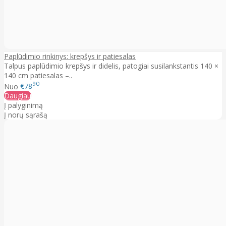
Paplūdimio rinkinys: krepšys ir patiesalas
Talpus paplūdimio krepšys ir didelis, patogiai susilankstantis 140 ×
140 cm patiesalas –..
90
Nuo
€78
Daugiau
Į palyginimą
Į norų sąrašą