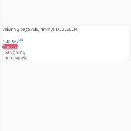
Veliūrinių pagalvėlių rinkinys DEBESĖLIAI
..
00
Nuo
€40
Daugiau
Į palyginimą
Į norų sąrašą