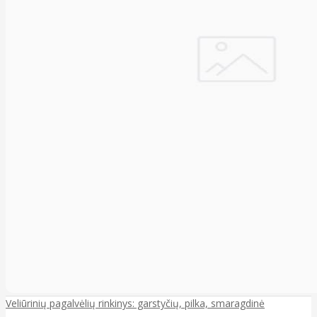
Veliūrinių pagalvėlių rinkinys: garstyčių, pilka, smaragdinė
..