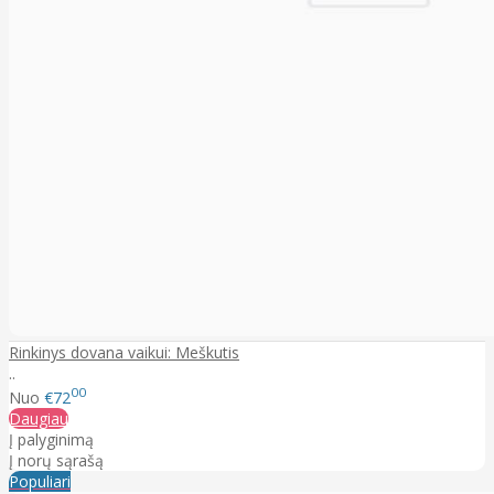
Rinkinys dovana vaikui: Meškutis
..
00
Nuo
€72
Daugiau
Į palyginimą
Į norų sąrašą
Populiari