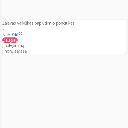
Žalsvas vaikiškas paplūdimio pončiukas
..
00
Nuo
€40
Daugiau
Į palyginimą
Į norų sąrašą