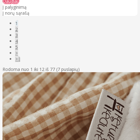
Daugiau
Į palyginimą
Į norų sąrašą
1
2
3
4
5
>
>|
Rodoma nuo 1 iki 12 iš 77 (7 puslapių)