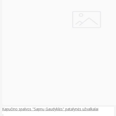
Kapučino spalvos "Sapnų Gaudyklės" patalynės užvalkalai
..