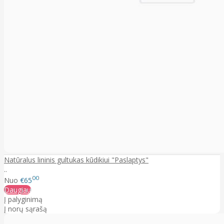
Natūralus lininis gultukas kūdikiui "Paslaptys"
..
00
Nuo
€65
Daugiau
Į palyginimą
Į norų sąrašą