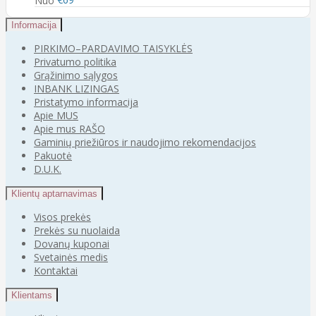
Informacija
PIRKIMO–PARDAVIMO TAISYKLĖS
Privatumo politika
Grąžinimo sąlygos
INBANK LIZINGAS
Pristatymo informacija
Apie MUS
Apie mus RAŠO
Gaminių priežiūros ir naudojimo rekomendacijos
Pakuotė
D.U.K.
Klientų aptarnavimas
Visos prekės
Prekės su nuolaida
Dovanų kuponai
Svetainės medis
Kontaktai
Klientams