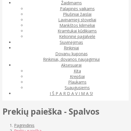
Žaidimams
Palapinės vaikams
Pliušiniai žaislai
Lavinamieji stoveliai
Mankštos kilimėliai
Kramtukai kūdikiams
Kelioninė pagalvėlė
Siuvinėjimas
Rinkiniai
Dovanų kuponas
Rinkiniai, dovanos naujagimiui
Aksesuarai
Kita
Krepšiai
Plaukams
Suaugusiems
I Š P A R D A V I M A S!
Prekių paieška - Spalvos
Pagrindinis
Prekių paieška