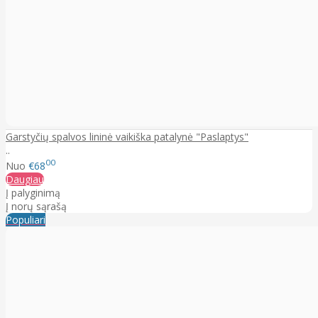
Garstyčių spalvos lininė vaikiška patalynė "Paslaptys"
..
00
Nuo
€68
Daugiau
Į palyginimą
Į norų sąrašą
Populiari