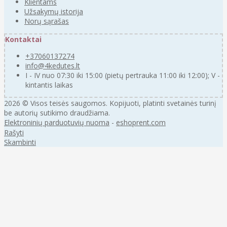
Klientams
Užsakymų istorija
Norų sąrašas
Kontaktai
+37060137274
info@4kedutes.lt
I - IV nuo 07:30 iki 15:00 (pietų pertrauka 11:00 iki 12:00); V -
kintantis laikas
2026 © Visos teisės saugomos. Kopijuoti, platinti svetainės turinį
be autorių sutikimo draudžiama.
Elektroninių parduotuvių nuoma
-
eshoprent.com
Rašyti
Skambinti