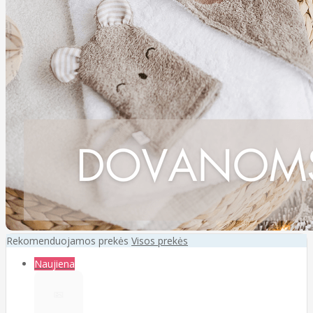
Rekomenduojamos prekės
Visos prekės
Naujiena