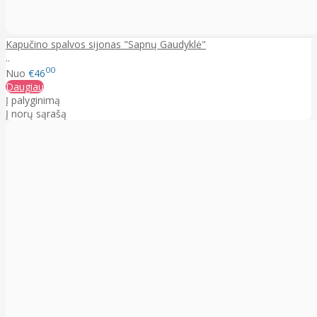
Kapučino spalvos sijonas "Sapnų Gaudyklė"
..
00
Nuo
€46
Daugiau
Į palyginimą
Į norų sąrašą