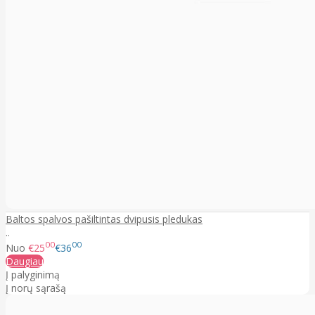
Baltos spalvos pašiltintas dvipusis pledukas
..
00
00
Nuo
€25
€36
Daugiau
Į palyginimą
Į norų sąrašą