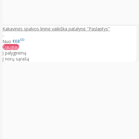
Kakavinės spalvos lininė vaikiška patalynė "Paslaptys"
..
00
Nuo
€68
Daugiau
Į palyginimą
Į norų sąrašą