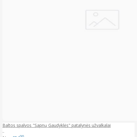
Baltos spalvos "Sapnų Gaudyklės" patalynės užvalkalai
..
00