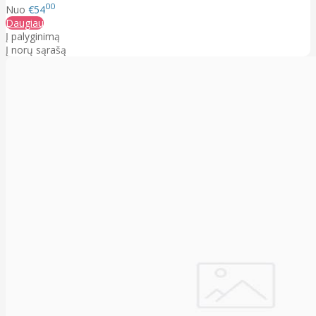
00
Nuo
€54
Daugiau
Į palyginimą
Į norų sąrašą