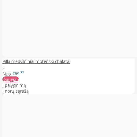
Pilki medvilniniai moteriški chalatai
..
00
Nuo
€69
Daugiau
Į palyginimą
Į norų sąrašą