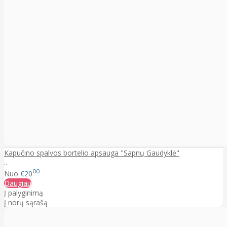
Kapučino spalvos bortelio apsauga "Sapnų Gaudyklė"
..
00
Nuo
€20
Daugiau
Į palyginimą
Į norų sąrašą