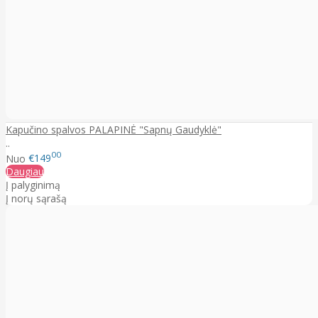
Kapučino spalvos PALAPINĖ "Sapnų Gaudyklė"
..
00
Nuo
€149
Daugiau
Į palyginimą
Į norų sąrašą