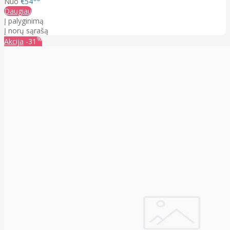
Nuo
€54
Daugiau
Į palyginimą
Į norų sąrašą
%
Akcija
-31