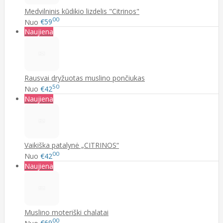
Medvilninis kūdikio lizdelis "Citrinos"
00
Nuo
€59
Naujiena
Rausvai dryžuotas muslino pončiukas
50
Nuo
€42
Naujiena
Vaikiška patalynė „CITRINOS“
00
Nuo
€42
Naujiena
Muslino moteriški chalatai
00
Nuo
€69