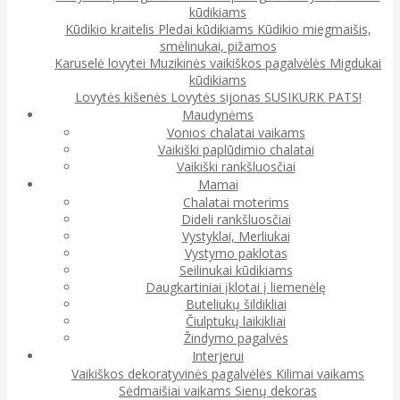
kūdikiams
Kūdikio kraitelis
Pledai kūdikiams
Kūdikio miegmaišis,
smėlinukai, pižamos
Karuselė lovytei
Muzikinės vaikiškos pagalvėlės
Migdukai
kūdikiams
Lovytės kišenės
Lovytės sijonas
SUSIKURK PATS!
Maudynėms
Vonios chalatai vaikams
Vaikiški paplūdimio chalatai
Vaikiški rankšluosčiai
Mamai
Chalatai moterims
Dideli rankšluosčiai
Vystyklai, Merliukai
Vystymo paklotas
Seilinukai kūdikiams
Daugkartiniai įklotai į liemenėlę
Buteliukų šildikliai
Čiulptukų laikikliai
Žindymo pagalvės
Interjerui
Vaikiškos dekoratyvinės pagalvėlės
Kilimai vaikams
Sėdmaišiai vaikams
Sienų dekoras