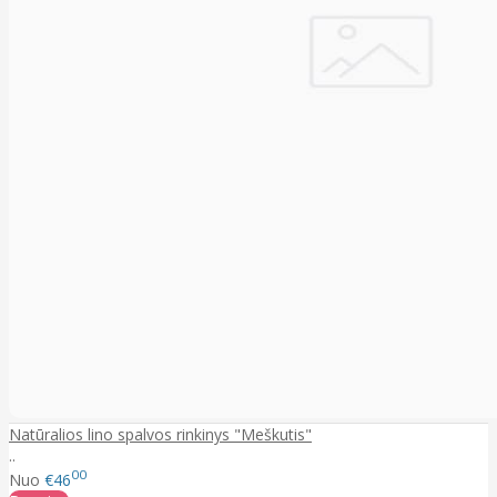
Natūralios lino spalvos rinkinys "Meškutis"
..
00
Nuo
€46