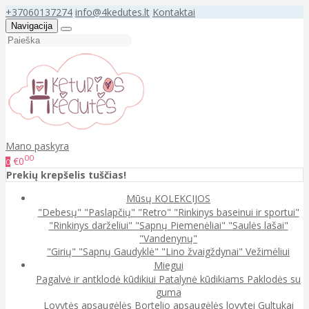
+37060137274
info@4kedutes.lt
Kontaktai
Navigacija
Mano paskyra
00
€0
0
Prekių krepšelis tuščias!
Mūsų KOLEKCIJOS
"Debesų"
"Paslapčių"
"Retro"
"Rinkinys baseinui ir sportui"
"Rinkinys darželiui"
"Sapnų Piemenėliai"
"Saulės lašai"
"Vandenynų"
"Girių"
"Sapnų Gaudyklė"
"Lino žvaigždynai"
Vežimėliui
Miegui
Pagalvė ir antklodė kūdikiui
Patalynė kūdikiams
Paklodės su
guma
Lovytės apsaugėlės
Bortelio apsaugėlės lovytei
Gultukai