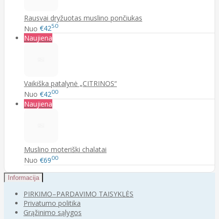
Rausvai dryžuotas muslino pončiukas
50
Nuo
€42
Naujiena
Vaikiška patalynė „CITRINOS“
00
Nuo
€42
Naujiena
Muslino moteriški chalatai
00
Nuo
€69
Informacija
PIRKIMO–PARDAVIMO TAISYKLĖS
Privatumo politika
Grąžinimo sąlygos