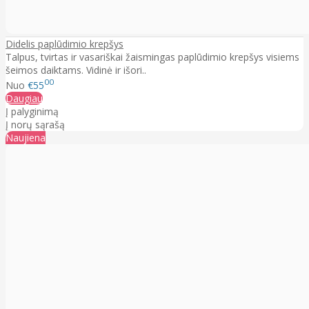
Didelis paplūdimio krepšys
Talpus, tvirtas ir vasariškai žaismingas paplūdimio krepšys visiems
šeimos daiktams. Vidinė ir išori..
00
Nuo
€55
Daugiau
Į palyginimą
Į norų sąrašą
Naujiena