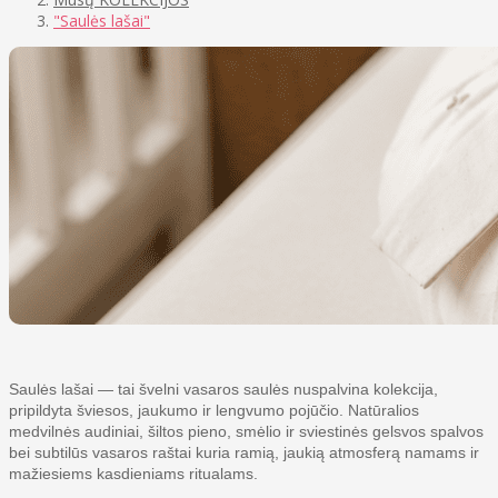
"Saulės lašai"
Saulės lašai — tai švelni vasaros saulės nuspalvina kolekcija,
pripildyta šviesos, jaukumo ir lengvumo pojūčio. Natūralios
medvilnės audiniai, šiltos pieno, smėlio ir sviestinės gelsvos spalvos
bei subtilūs vasaros raštai kuria ramią, jaukią atmosferą namams ir
mažiesiems kasdieniams ritualams.