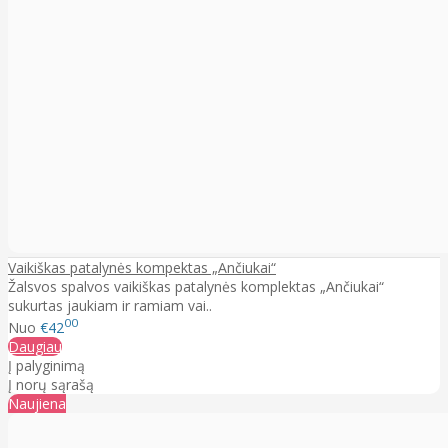
Vaikiškas patalynės kompektas „Ančiukai“
Žalsvos spalvos vaikiškas patalynės komplektas „Ančiukai“
sukurtas jaukiam ir ramiam vai..
00
Nuo
€42
Daugiau
Į palyginimą
Į norų sąrašą
Naujiena