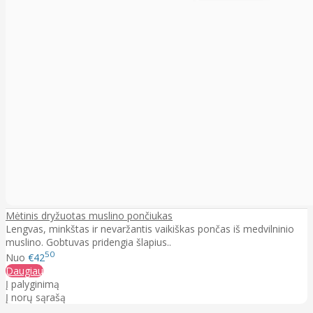
Mėtinis dryžuotas muslino pončiukas
Lengvas, minkštas ir nevaržantis vaikiškas pončas iš medvilninio
muslino. Gobtuvas pridengia šlapius..
50
Nuo
€42
Daugiau
Į palyginimą
Į norų sąrašą