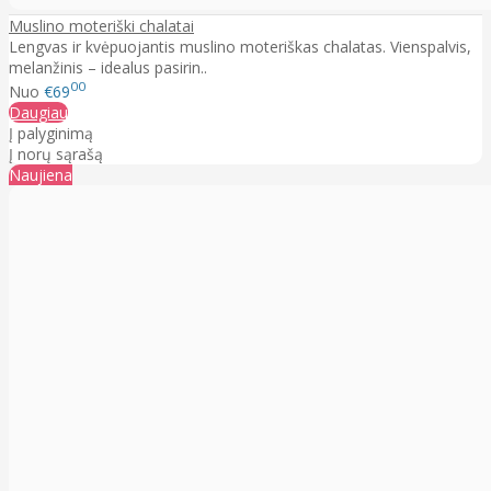
Muslino moteriški chalatai
Lengvas ir kvėpuojantis muslino moteriškas chalatas. Vienspalvis,
melanžinis – idealus pasirin..
00
Nuo
€69
Daugiau
Į palyginimą
Į norų sąrašą
Naujiena