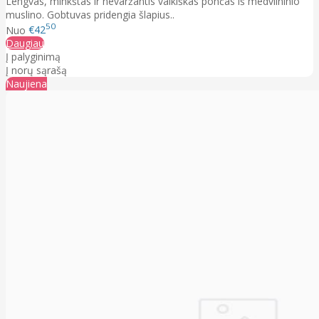
Lengvas, minkštas ir nevaržantis vaikiškas pončas iš medvilninio
muslino. Gobtuvas pridengia šlapius..
50
Nuo
€42
Daugiau
Į palyginimą
Į norų sąrašą
Naujiena