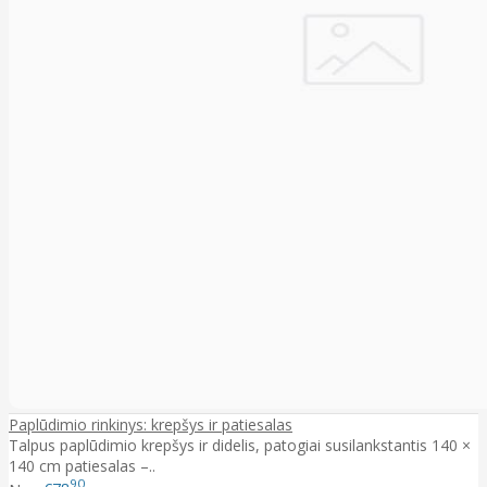
Paplūdimio rinkinys: krepšys ir patiesalas
Talpus paplūdimio krepšys ir didelis, patogiai susilankstantis 140 ×
140 cm patiesalas –..
90