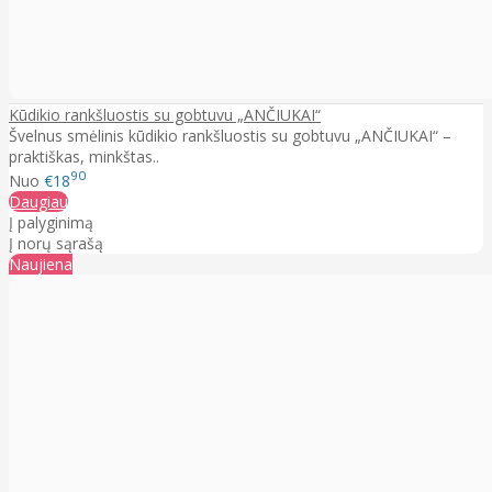
Kūdikio rankšluostis su gobtuvu „ANČIUKAI“
Švelnus smėlinis kūdikio rankšluostis su gobtuvu „ANČIUKAI“ –
praktiškas, minkštas..
90
Nuo
€18
Daugiau
Į palyginimą
Į norų sąrašą
Naujiena