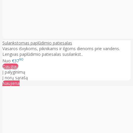
Sulankstomas paplūdimio patiesalas
Vasaros išvykoms, piknikams ir ilgoms dienoms prie vandens.
Lengvas paplūdimio patiesalas susilankst..
90
Nuo
€37
Daugiau
Į palyginimą
Į norų sąrašą
Naujiena