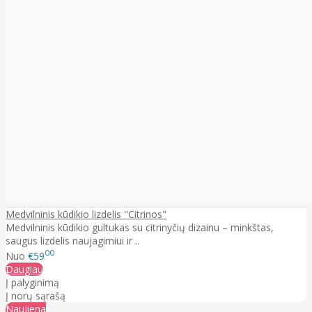
Medvilninis kūdikio lizdelis "Citrinos"
Medvilninis kūdikio gultukas su citrinyčių dizainu – minkštas,
saugus lizdelis naujagimiui ir ..
00
Nuo
€59
Daugiau
Į palyginimą
Į norų sąrašą
Naujiena