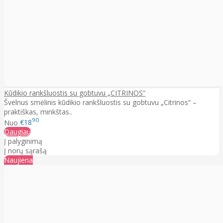
Kūdikio rankšluostis su gobtuvu „CITRINOS“
Švelnus smėlinis kūdikio rankšluostis su gobtuvu „Citrinos“ –
praktiškas, minkštas..
90
Nuo
€18
Daugiau
Į palyginimą
Į norų sąrašą
Naujiena