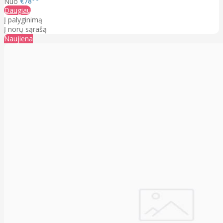
Nuo
€78
Daugiau
Į palyginimą
Į norų sąrašą
Naujiena