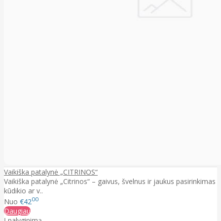
Vaikiška patalynė „CITRINOS“
Vaikiška patalynė „Citrinos“ – gaivus, švelnus ir jaukus pasirinkimas
kūdikio ar v..
00
Nuo
€42
Daugiau
Į palyginimą