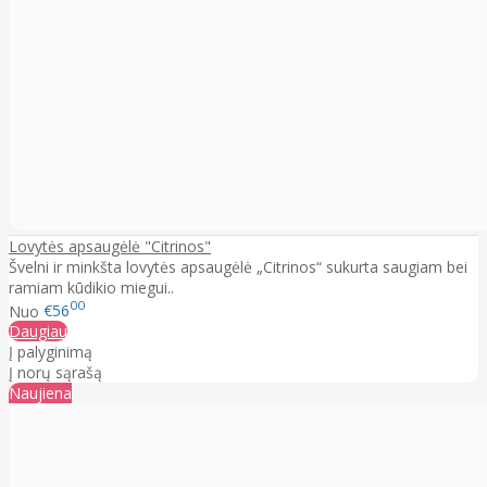
Lovytės apsaugėlė "Citrinos"
Švelni ir minkšta lovytės apsaugėlė „Citrinos“ sukurta saugiam bei
ramiam kūdikio miegui..
00
Nuo
€56
Daugiau
Į palyginimą
Į norų sąrašą
Naujiena