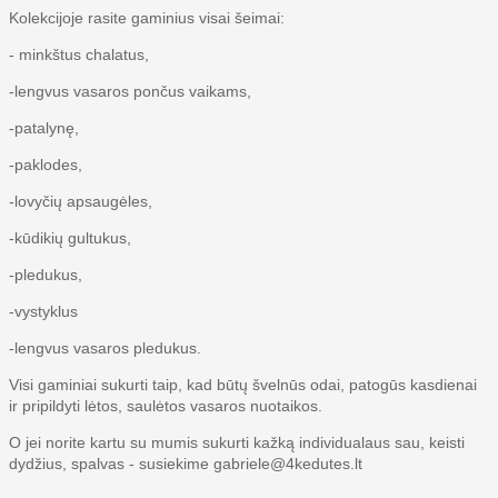
Kolekcijoje rasite gaminius visai šeimai:
- minkštus chalatus,
-lengvus vasaros pončus vaikams,
-patalynę,
-paklodes,
-lovyčių apsaugėles,
-kūdikių gultukus,
-pledukus,
-vystyklus
-lengvus vasaros pledukus.
Visi gaminiai sukurti taip, kad būtų švelnūs odai, patogūs kasdienai
ir pripildyti lėtos, saulėtos vasaros nuotaikos.
O jei norite kartu su mumis sukurti kažką individualaus sau, keisti
dydžius, spalvas - susiekime gabriele@4kedutes.lt