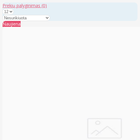
Prekių palyginimas
(0)
Naujiena