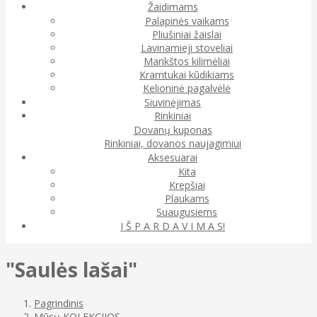
Žaidimams
Palapinės vaikams
Pliušiniai žaislai
Lavinamieji stoveliai
Mankštos kilimėliai
Kramtukai kūdikiams
Kelioninė pagalvėlė
Siuvinėjimas
Rinkiniai
Dovanų kuponas
Rinkiniai, dovanos naujagimiui
Aksesuarai
Kita
Krepšiai
Plaukams
Suaugusiems
I Š P A R D A V I M A S!
"Saulės lašai"
Pagrindinis
Mūsų KOLEKCIJOS