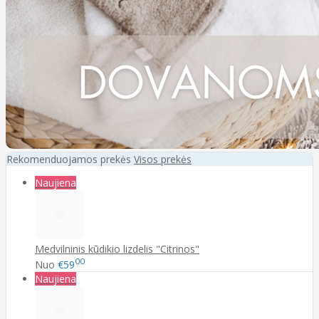
Rekomenduojamos prekės
Visos prekės
Naujiena
Medvilninis kūdikio lizdelis "Citrinos"
00
Nuo
€59
Naujiena