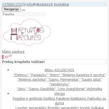
+37060137274
info@4kedutes.lt
Kontaktai
Navigacija
Mano paskyra
00
€0
0
Prekių krepšelis tuščias!
Mūsų KOLEKCIJOS
"Debesų"
"Paslapčių"
"Retro"
"Rinkinys baseinui ir sportui"
"Rinkinys darželiui"
"Sapnų Piemenėliai"
"Saulės lašai"
"Vandenynų"
"Girių"
"Sapnų Gaudyklė"
"Lino žvaigždynai"
Vežimėliui
Miegui
Pagalvė ir antklodė kūdikiui
Patalynė kūdikiams
Paklodės su
guma
Lovytės apsaugėlės
Bortelio apsaugėlės lovytei
Gultukai