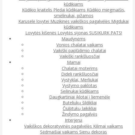
kūdikiams
Kūdikio kraitelis
Pledai kūdikiams
Kūdikio miegmaišis,
smėlinukai, pižamos
Karuselė lovytei
Muzikinės vaikiškos pagalvėlės
Migdukai
kūdikiams
Lovytės kišenės
Lovytės sijonas
SUSIKURK PATS!
Maudynėms
Vonios chalatai vaikams
Vaikiški paplūdimio chalatai
Vaikiški rankšluosčiai
Mamai
Chalatai moterims
Dideli rankšluosčiai
Vystyklai, Merliukai
Vystymo paklotas
Seilinukai kūdikiams
Daugkartiniai įklotai į liemenėlę
Buteliukų šildikliai
Čiulptukų laikikliai
Žindymo pagalvės
Interjerui
Vaikiškos dekoratyvinės pagalvėlės
Kilimai vaikams
Sėdmaišiai vaikams
Sienų dekoras