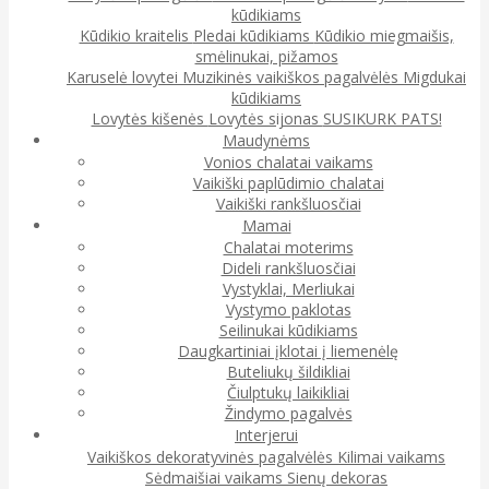
kūdikiams
Kūdikio kraitelis
Pledai kūdikiams
Kūdikio miegmaišis,
smėlinukai, pižamos
Karuselė lovytei
Muzikinės vaikiškos pagalvėlės
Migdukai
kūdikiams
Lovytės kišenės
Lovytės sijonas
SUSIKURK PATS!
Maudynėms
Vonios chalatai vaikams
Vaikiški paplūdimio chalatai
Vaikiški rankšluosčiai
Mamai
Chalatai moterims
Dideli rankšluosčiai
Vystyklai, Merliukai
Vystymo paklotas
Seilinukai kūdikiams
Daugkartiniai įklotai į liemenėlę
Buteliukų šildikliai
Čiulptukų laikikliai
Žindymo pagalvės
Interjerui
Vaikiškos dekoratyvinės pagalvėlės
Kilimai vaikams
Sėdmaišiai vaikams
Sienų dekoras