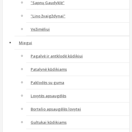
"Sapnų Gaudyklė"
"Lino žvaigždynai"
Vežimėliui
Miegui
Pagalvė ir antklodė kūdikiui
Patalynė kūdikiams
Paklodės su guma
Lovytės apsaugėlės
Bortelio apsaugėlės lovytei
Gultukai kūdikiams