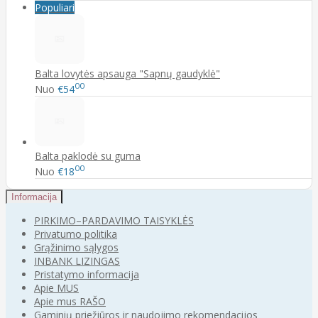
Populiari
Balta lovytės apsauga "Sapnų gaudyklė"
00
Nuo
€54
Balta paklodė su guma
00
Nuo
€18
Informacija
PIRKIMO–PARDAVIMO TAISYKLĖS
Privatumo politika
Grąžinimo sąlygos
INBANK LIZINGAS
Pristatymo informacija
Apie MUS
Apie mus RAŠO
Gaminių priežiūros ir naudojimo rekomendacijos