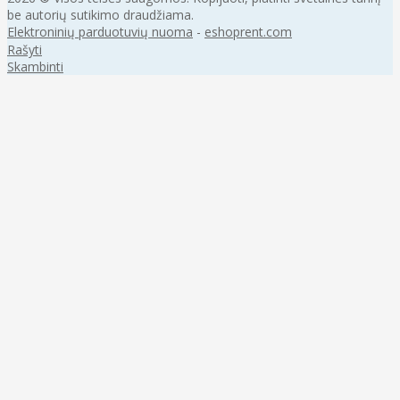
be autorių sutikimo draudžiama.
Elektroninių parduotuvių nuoma
-
eshoprent.com
Rašyti
Skambinti