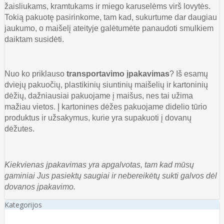
žaisliukams, kramtukams ir
miego karuselėms virš lovytės.
Tokią pakuotę pasirinkome, tam kad, sukurtume dar daugiau
jaukumo, o maišelį ateityje galėtumėte panaudoti smulkiem
daiktam susidėti.
Nuo ko priklauso
transportavimo įpakavimas
? Iš esamų
dviejų pakuočių, plastikinių siuntinių maišelių ir kartoninių
dėžių, dažniausiai pakuojame į maišus, nes tai užima
mažiau vietos. Į kartonines dėžes pakuojame didelio tūrio
produktus ir užsakymus, kurie yra supakuoti į dovanų
dėžutes.
Kiekvienas įpakavimas yra apgalvotas, tam kad mūsų
gaminiai Jus pasiektų saugiai ir nebereikėtų sukti galvos dėl
dovanos įpakavimo.
Kategorijos