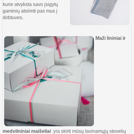
kuri
e atvyksta savo įsigytų
gaminių atsiimti pas mus į
dirbtuves.
Maži l
ininiai ir
medvilniniai maišeliai
yra skirti mūsų lavinamųjų stovelių