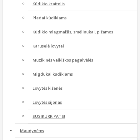
Kūdikio kraitelis
Pledai kūdikiams
Kūdikio miegmaišis, smėlinukai, pižamos
Karuselė lovytei
Muzikinės vaikiškos pagalvėlės
Migdukai kūdikiams
Lovytės kišenės
Lovytės sijonas
SUSIKURK PATS!
Maudynėms