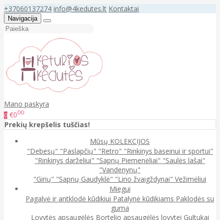
+37060137274
info@4kedutes.lt
Kontaktai
Navigacija
Mano paskyra
00
€0
0
Prekių krepšelis tuščias!
Mūsų KOLEKCIJOS
"Debesų"
"Paslapčių"
"Retro"
"Rinkinys baseinui ir sportui"
"Rinkinys darželiui"
"Sapnų Piemenėliai"
"Saulės lašai"
"Vandenynų"
"Girių"
"Sapnų Gaudyklė"
"Lino žvaigždynai"
Vežimėliui
Miegui
Pagalvė ir antklodė kūdikiui
Patalynė kūdikiams
Paklodės su
guma
Lovytės apsaugėlės
Bortelio apsaugėlės lovytei
Gultukai