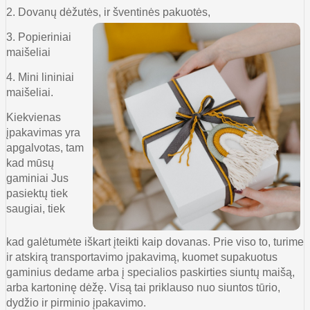
2. Dovanų dėžutės, ir šventinės pakuotės,
3. Popieriniai
maišeliai
4. Mini lininiai
maišeliai.
Kiekvienas
įpakavimas yra
apgalvotas, tam
kad mūsų
gaminiai Jus
pasiektų tiek
saugiai, tiek
kad galėtumėte iškart įteikti kaip dovanas. Prie viso to, turime
ir atskirą transportavimo įpakavimą, kuomet supakuotus
gaminius dedame arba į specialios paskirties siuntų maišą,
arba kartoninę dėžę. Visą tai priklauso nuo siuntos tūrio,
dydžio ir pirminio įpakavimo.