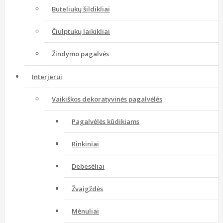
Buteliukų šildikliai
Čiulptukų laikikliai
Žindymo pagalvės
Interjerui
Vaikiškos dekoratyvinės pagalvėlės
Pagalvėlės kūdikiams
Rinkiniai
Debesėliai
Žvaigždės
Mėnuliai