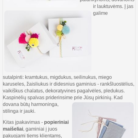
ir lauktuvėms. Į jas
galime
sutalpinti: kramtukus, migdukus, seilinukus, miego
karu
seles, žaisliukus ir didesnius gaminius - rankšluostėlius,
vaikiškus chalatus, dekoratyvines pagalvėles, pledukus.
Kaspinėlių spalvas priderinsime prie Jūsų pirkinių. Kad
dovana būtų
harmoninga,
stilinga ir jauki.
Kitas įpakavimas -
popieriniai
maišeliai
, gaminiai į juos
pakuojami tiems klientams,