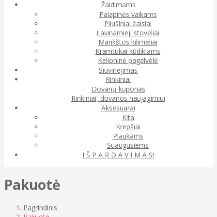
Žaidimams
Palapinės vaikams
Pliušiniai žaislai
Lavinamieji stoveliai
Mankštos kilimėliai
Kramtukai kūdikiams
Kelioninė pagalvėlė
Siuvinėjimas
Rinkiniai
Dovanų kuponas
Rinkiniai, dovanos naujagimiui
Aksesuarai
Kita
Krepšiai
Plaukams
Suaugusiems
I Š P A R D A V I M A S!
Pakuotė
Pagrindinis
Pakuotė