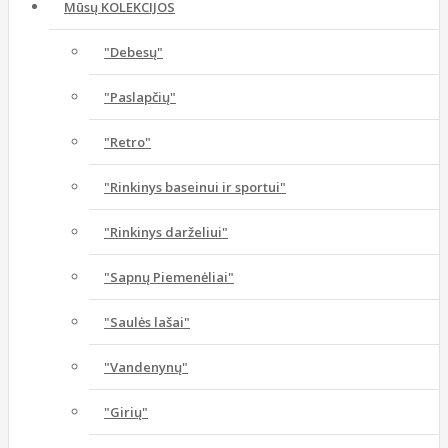
Mūsų KOLEKCIJOS
"Debesų"
"Paslapčių"
"Retro"
"Rinkinys baseinui ir sportui"
"Rinkinys darželiui"
"Sapnų Piemenėliai"
"Saulės lašai"
"Vandenynų"
"Girių"