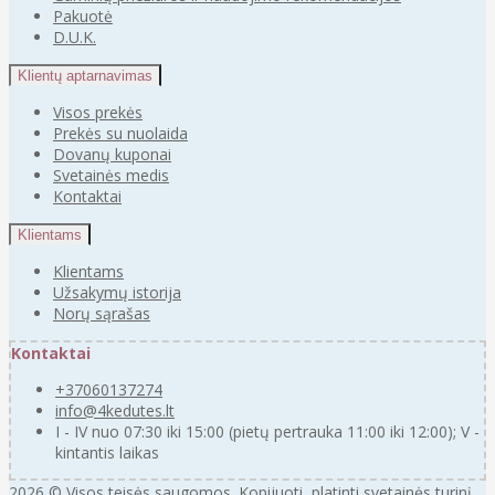
Pakuotė
D.U.K.
Klientų aptarnavimas
Visos prekės
Prekės su nuolaida
Dovanų kuponai
Svetainės medis
Kontaktai
Klientams
Klientams
Užsakymų istorija
Norų sąrašas
Kontaktai
+37060137274
info@4kedutes.lt
I - IV nuo 07:30 iki 15:00 (pietų pertrauka 11:00 iki 12:00); V -
kintantis laikas
2026 © Visos teisės saugomos. Kopijuoti, platinti svetainės turinį