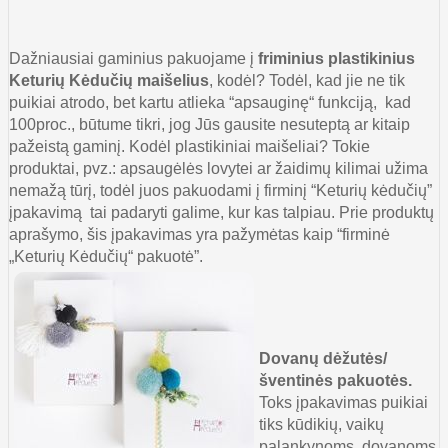
Dažniausiai gaminius pakuojame į
friminius plastikinius
Keturių Kėdučių maišelius
, kodėl? Todėl, kad jie ne tik
puikiai atrodo, bet kartu atlieka “apsauginę“ funkciją, kad
100proc., būtume tikri, jog Jūs gausite nesuteptą ar kitaip
pažeistą gaminį. Kodėl plastikiniai maišeliai? Tokie
produktai, pvz.: apsaugėlės lovytei ar žaidimų kilimai užima
nemažą tūrį, todėl juos pakuodami į firminį “Keturių kėdučių”
įpakavimą tai padaryti galime, kur kas talpiau. Prie produktų
aprašymo, šis įpakavimas yra pažymėtas kaip “firminė
„Keturių Kėdučių“ pakuotė”.
Dovanų dėžutės/
šventinės pakuotės.
Toks įpakavimas puikiai
tiks kūdikių, vaikų
palankynoms, dovanoms