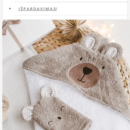
I Š P A R D A V I M A S!