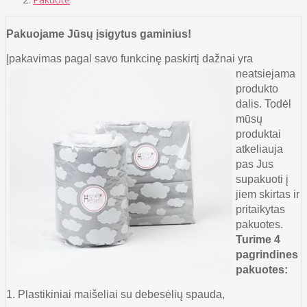
Pakuojame Jūsų įsig
ytus gaminius!
Įpakavimas pagal s
avo funkcinę paskirtį dažnai yra
neatsiejama
produkto
dalis. Todėl
mūsų
produktai
atkeliauja
pas Jus
supakuoti į
jiem skirtas ir
pritaikytas
pakuotes.
Turime 4
pagrindines
pakuotes:
1. Plastikiniai maišeliai su debesėlių spauda,