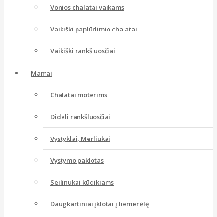
Vonios chalatai vaikams
Vaikiški paplūdimio chalatai
Vaikiški rankšluosčiai
Mamai
Chalatai moterims
Dideli rankšluosčiai
Vystyklai, Merliukai
Vystymo paklotas
Seilinukai kūdikiams
Daugkartiniai įklotai į liemenėlę