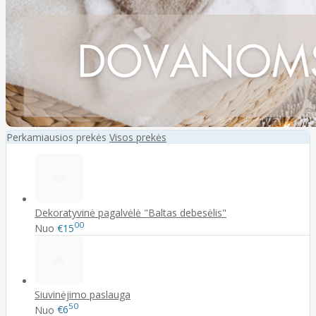
Perkamiausios prekės
Visos prekės
Dekoratyvinė pagalvėlė "Baltas debesėlis"
00
Nuo
€15
Siuvinėjimo paslauga
50
Nuo
€6