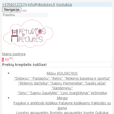
+37060137274
info@4kedutes.lt
Kontaktai
Navigacija
Mano paskyra
00
€0
0
Prekių krepšelis tuščias!
Mūsų KOLEKCIJOS
"Debesų"
"Paslapčių"
"Retro"
"Rinkinys baseinui ir sportui"
"Rinkinys darželiui"
"Sapnų Piemenėliai"
"Saulės lašai"
"Vandenynų"
"Girių"
"Sapnų Gaudyklė"
"Lino žvaigždynai"
Vežimėliui
Miegui
Pagalvė ir antklodė kūdikiui
Patalynė kūdikiams
Paklodės su
guma
Lovytės apsaugėlės
Bortelio apsaugėlės lovytei
Gultukai