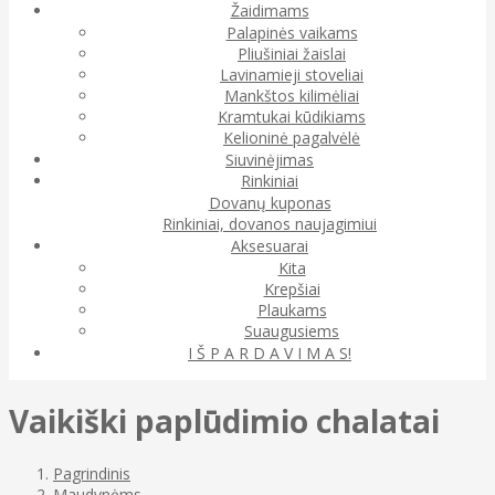
Žaidimams
Palapinės vaikams
Pliušiniai žaislai
Lavinamieji stoveliai
Mankštos kilimėliai
Kramtukai kūdikiams
Kelioninė pagalvėlė
Siuvinėjimas
Rinkiniai
Dovanų kuponas
Rinkiniai, dovanos naujagimiui
Aksesuarai
Kita
Krepšiai
Plaukams
Suaugusiems
I Š P A R D A V I M A S!
Vaikiški paplūdimio chalatai
Pagrindinis
Maudynėms