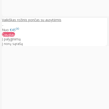
Vaikiškas rožinis pončas su ausytėmis
..
00
Nuo
€45
Daugiau
Į palyginimą
Į norų sąrašą