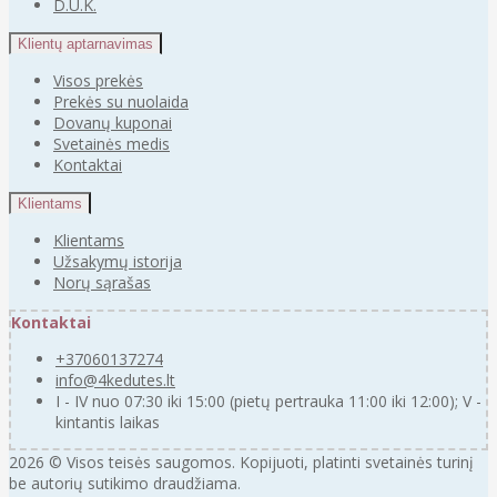
D.U.K.
Klientų aptarnavimas
Visos prekės
Prekės su nuolaida
Dovanų kuponai
Svetainės medis
Kontaktai
Klientams
Klientams
Užsakymų istorija
Norų sąrašas
Kontaktai
+37060137274
info@4kedutes.lt
I - IV nuo 07:30 iki 15:00 (pietų pertrauka 11:00 iki 12:00); V -
kintantis laikas
2026 © Visos teisės saugomos. Kopijuoti, platinti svetainės turinį
be autorių sutikimo draudžiama.