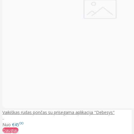
Vaikiškas rudas pončas su prisegama aplikacija "Debesys"
..
00
Nuo
€45
Daugiau