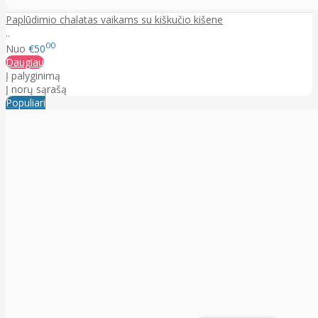
Paplūdimio chalatas vaikams su kiškučio kišene
..
00
Nuo
€50
Daugiau
Į palyginimą
Į norų sąrašą
Populiari