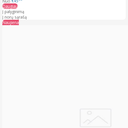
Nuo
€45
Daugiau
Į palyginimą
Į norų sąrašą
Naujiena