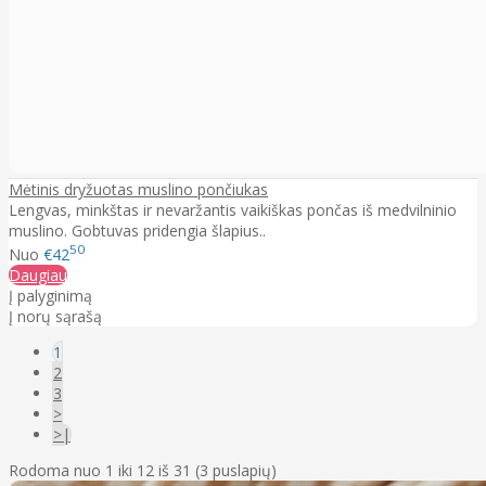
Mėtinis dryžuotas muslino pončiukas
Lengvas, minkštas ir nevaržantis vaikiškas pončas iš medvilninio
muslino. Gobtuvas pridengia šlapius..
50
Nuo
€42
Daugiau
Į palyginimą
Į norų sąrašą
1
2
3
>
>|
Rodoma nuo 1 iki 12 iš 31 (3 puslapių)