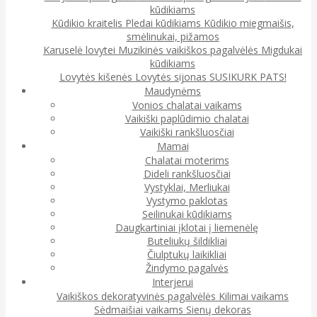
kūdikiams
Kūdikio kraitelis
Pledai kūdikiams
Kūdikio miegmaišis,
smėlinukai, pižamos
Karuselė lovytei
Muzikinės vaikiškos pagalvėlės
Migdukai
kūdikiams
Lovytės kišenės
Lovytės sijonas
SUSIKURK PATS!
Maudynėms
Vonios chalatai vaikams
Vaikiški paplūdimio chalatai
Vaikiški rankšluosčiai
Mamai
Chalatai moterims
Dideli rankšluosčiai
Vystyklai, Merliukai
Vystymo paklotas
Seilinukai kūdikiams
Daugkartiniai įklotai į liemenėlę
Buteliukų šildikliai
Čiulptukų laikikliai
Žindymo pagalvės
Interjerui
Vaikiškos dekoratyvinės pagalvėlės
Kilimai vaikams
Sėdmaišiai vaikams
Sienų dekoras