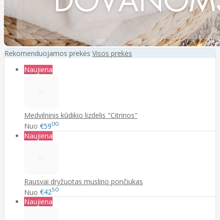
Rekomenduojamos prekės
Visos prekės
Naujiena
Medvilninis kūdikio lizdelis "Citrinos"
00
Nuo
€59
Naujiena
Rausvai dryžuotas muslino pončiukas
50
Nuo
€42
Naujiena