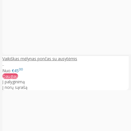
Vaikiškas mėlynas pončas su ausytėmis
..
00
Nuo
€45
Daugiau
Į palyginimą
Į norų sąrašą