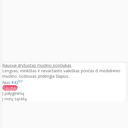
Rausvai dryžuotas muslino pončiukas
Lengvas, minkštas ir nevaržantis vaikiškas pončas iš medvilninio
muslino. Gobtuvas pridengia šlapius..
50
Nuo
€42
Daugiau
Į palyginimą
Į norų sąrašą