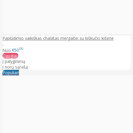
Paplūdimio vaikiškas chalatas mergaitei su kiškučio kišene
..
00
Nuo
€50
Daugiau
Į palyginimą
Į norų sąrašą
Populiari