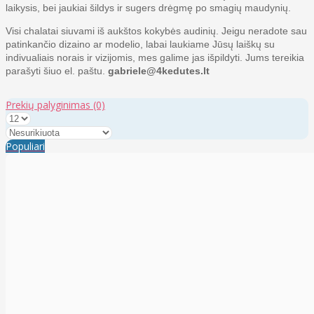
laikysis, bei jaukiai šildys ir sugers drėgmę po smagių maudynių.
Visi chalatai siuvami iš aukštos kokybės audinių. Jeigu neradote sau
patinkančio dizaino ar modelio, labai laukiame Jūsų laiškų su
indivualiais norais ir vizijomis, mes galime jas išpildyti. Jums tereikia
parašyti šiuo el. paštu.
gabriele@4kedutes.lt
Prekių palyginimas
(0)
Populiari