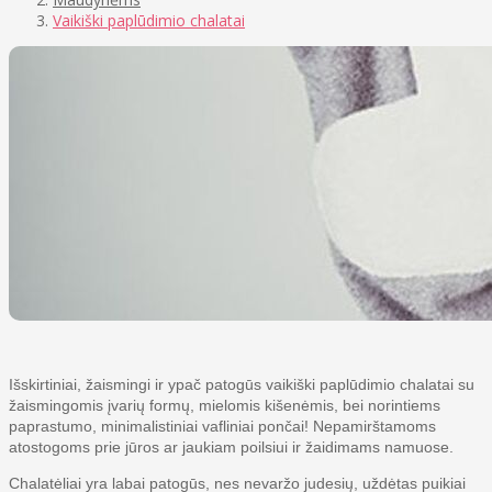
Vaikiški paplūdimio chalatai
Išskirtiniai, žaismingi ir ypač patogūs vaikiški paplūdimio chalatai su
žaismingomis įvarių formų, mielomis kišenėmis, bei norintiems
paprastumo, minimalistiniai vafliniai pončai! Nepamirštamoms
atostogoms prie jūros ar jaukiam poilsiui ir žaidimams namuose.
Chalatėliai yra labai patogūs, nes nevaržo judesių, uždėtas puikiai