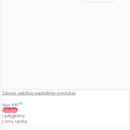
Žalsvas vaikiškas paplūdimio pončiukas
..
00
Nuo
€40
Daugiau
Į palyginimą
Į norų sąrašą