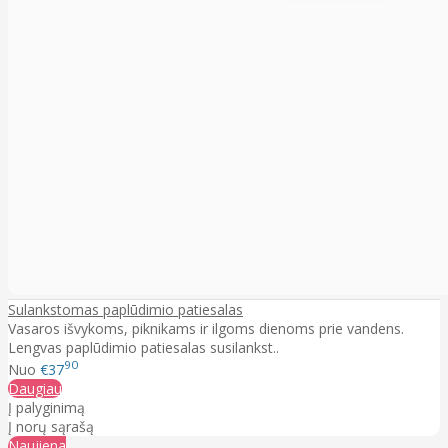
Sulankstomas paplūdimio patiesalas
Vasaros išvykoms, piknikams ir ilgoms dienoms prie vandens.
Lengvas paplūdimio patiesalas susilankst..
90
Nuo
€37
Daugiau
Į palyginimą
Į norų sąrašą
Naujiena