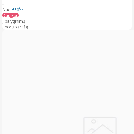
..
00
Nuo
€50
Daugiau
Į palyginimą
Į norų sąrašą