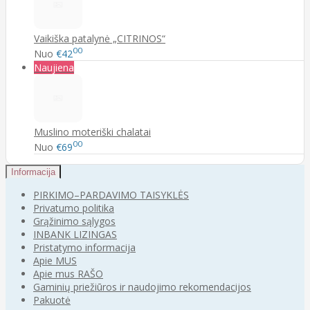
Vaikiška patalynė „CITRINOS“
00
Nuo
€42
Naujiena
Muslino moteriški chalatai
00
Nuo
€69
Informacija
PIRKIMO–PARDAVIMO TAISYKLĖS
Privatumo politika
Grąžinimo sąlygos
INBANK LIZINGAS
Pristatymo informacija
Apie MUS
Apie mus RAŠO
Gaminių priežiūros ir naudojimo rekomendacijos
Pakuotė