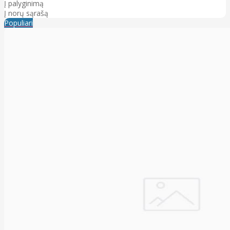
Į palyginimą
Į norų sąrašą
Populiari