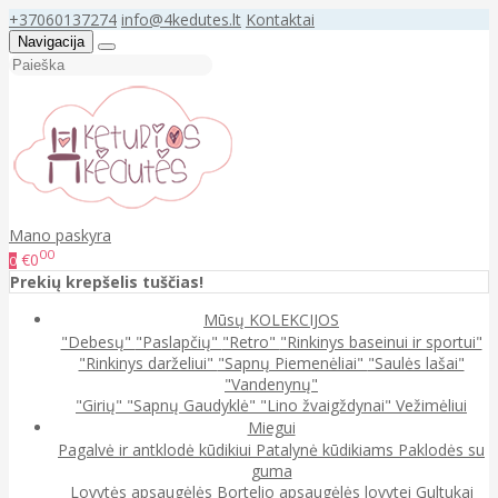
+37060137274
info@4kedutes.lt
Kontaktai
Navigacija
Mano paskyra
00
€0
0
Prekių krepšelis tuščias!
Mūsų KOLEKCIJOS
"Debesų"
"Paslapčių"
"Retro"
"Rinkinys baseinui ir sportui"
"Rinkinys darželiui"
"Sapnų Piemenėliai"
"Saulės lašai"
"Vandenynų"
"Girių"
"Sapnų Gaudyklė"
"Lino žvaigždynai"
Vežimėliui
Miegui
Pagalvė ir antklodė kūdikiui
Patalynė kūdikiams
Paklodės su
guma
Lovytės apsaugėlės
Bortelio apsaugėlės lovytei
Gultukai