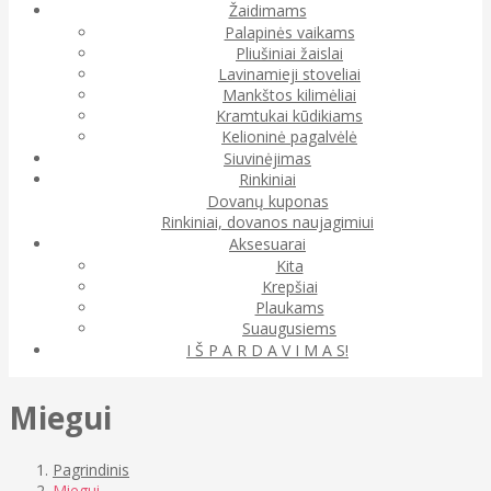
Žaidimams
Palapinės vaikams
Pliušiniai žaislai
Lavinamieji stoveliai
Mankštos kilimėliai
Kramtukai kūdikiams
Kelioninė pagalvėlė
Siuvinėjimas
Rinkiniai
Dovanų kuponas
Rinkiniai, dovanos naujagimiui
Aksesuarai
Kita
Krepšiai
Plaukams
Suaugusiems
I Š P A R D A V I M A S!
Miegui
Pagrindinis
Miegui