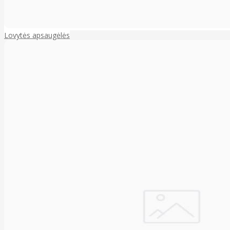
Lovytės apsaugėlės