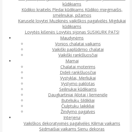
kūdikiams
Kūdikio kraitelis
Pledai kūdikiams
Kūdikio miegmaišis,
smėlinukai, pižamos
Karuselė lovytei
Muzikinės vaikiškos pagalvėlės
Migdukai
kūdikiams
Lovytės kišenės
Lovytės sijonas
SUSIKURK PATS!
Maudynėms
Vonios chalatai vaikams
Vaikiški paplūdimio chalatai
Vaikiški rankšluosčiai
Mamai
Chalatai moterims
Dideli rankšluosčiai
Vystyklai, Merliukai
Vystymo paklotas
Seilinukai kūdikiams
Daugkartiniai įklotai į liemenėlę
Buteliukų šildikliai
Čiulptukų laikikliai
Žindymo pagalvės
Interjerui
Vaikiškos dekoratyvinės pagalvėlės
Kilimai vaikams
Sėdmaišiai vaikams
Sienų dekoras