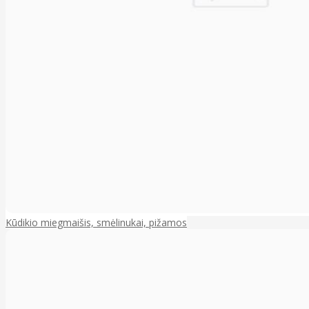
Kūdikio miegmaišis, smėlinukai, pižamos