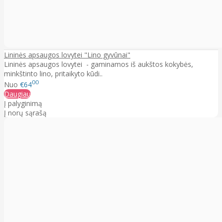
Lininės apsaugos lovytei "Lino gyvūnai"
Lininės apsaugos lovytei - gaminamos iš aukštos kokybės,
minkštinto lino, pritaikyto kūdi..
00
Nuo
€64
Daugiau
Į palyginimą
Į norų sąrašą