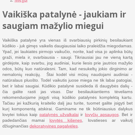
Vaikiška patalynė - jaukiam ir
saugiam mažylio miegui
Vaikiška patalynė yra vienas iš svarbiausių pirkinių besilaukiant
kūdikio - juk gimęs vaikelis daugiausiai laiko praleidžia miegodamas.
Ypač, jei laukiatės pirmojo vaikučio, norite, kad visa jo aplinka būtų
graži, miela ir, svarbiausia - saugi. Tikriausiai jau ne vieną kartą
girdėjote, kaip svarbu, jog audiniai, kurie liesis prie jautrios mažylio
odos, būtų kuo natūralesni. Tam, kad nesukeltų jokio dirginimo ar
nemalonių reakcijų. Štai kodėl visi mūsų naudojami audiniai -
natūralaus pluošto. Todėl vaikutis juose miega ne tik labai patogiai,
bet ir labai saugiai. Kūdikio patalynė susideda iš daugybės dalių -
čia galite rasti jas visas. Dar besilaukiantiems tėveliams
rekomenduojame įsigyti visą kūdikio patalynės komplektą kartu.
Tačiau jei kažkurią kraitelio dalį jau turite, tuomet galite įsigyti bet
kurį komponentą atskirai. Gaminame ne tik būtiniausius dalykus
lovytei tokius kaip
patalynės užvalkalai
ir
lovyčių apsaugos
. Bet ir
padedančias mamai
lovytės kišenes
, lovatieses ar vaikutį
džiuginančias
dekoratyvines pagalvėles
.