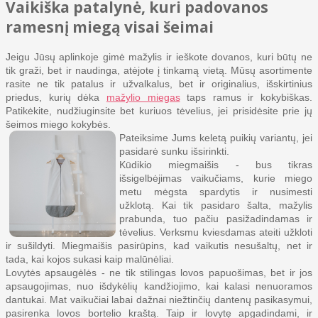
Vaikiška patalynė, kuri padovanos
ramesnį miegą visai šeimai
Jeigu Jūsų aplinkoje gimė mažylis ir ieškote dovanos, kuri būtų ne
tik graži, bet ir naudinga, atėjote į tinkamą vietą. Mūsų asortimente
rasite ne tik patalus ir užvalkalus, bet ir originalius, išskirtinius
priedus, kurių dėka
mažylio miegas
taps ramus ir kokybiškas.
Patikėkite, nudžiuginsite bet kuriuos tėvelius, jei prisidėsite prie jų
šeimos miego kokybės.
Pateiksime Jums keletą puikių variantų, jei
pasidarė sunku išsirinkti.
Kūdikio miegmaišis - bus tikras
išsigelbėjimas vaikučiams, kurie miego
metu mėgsta spardytis ir nusimesti
užklotą. Kai tik pasidaro šalta, mažylis
prabunda, tuo pačiu pasižadindamas ir
tėvelius. Verksmu kviesdamas ateiti užkloti
ir sušildyti. Miegmaišis pasirūpins, kad vaikutis nesušaltų, net ir
tada, kai kojos sukasi kaip malūnėliai.
Lovytės apsaugėlės - ne tik stilingas lovos papuošimas, bet ir jos
apsaugojimas, nuo išdykėlių kandžiojimo, kai kalasi nenuoramos
dantukai. Mat vaikučiai labai dažnai niežtinčių dantenų pasikasymui,
pasirenka lovos bortelio kraštą. Taip ir lovytę apgadindami, ir