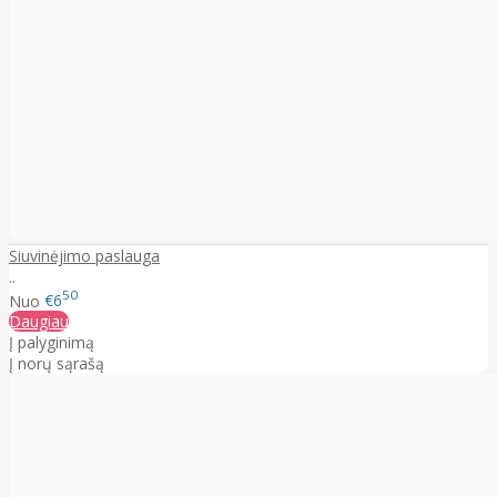
Siuvinėjimo paslauga
..
50
Nuo
€6
Daugiau
Į palyginimą
Į norų sąrašą