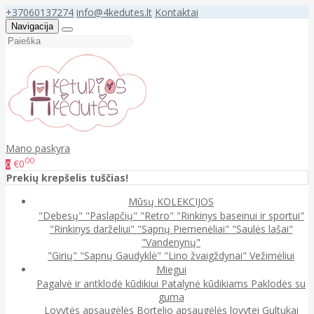
+37060137274
info@4kedutes.lt
Kontaktai
Navigacija
Mano paskyra
00
€0
0
Prekių krepšelis tuščias!
Mūsų KOLEKCIJOS
"Debesų"
"Paslapčių"
"Retro"
"Rinkinys baseinui ir sportui"
"Rinkinys darželiui"
"Sapnų Piemenėliai"
"Saulės lašai"
"Vandenynų"
"Girių"
"Sapnų Gaudyklė"
"Lino žvaigždynai"
Vežimėliui
Miegui
Pagalvė ir antklodė kūdikiui
Patalynė kūdikiams
Paklodės su
guma
Lovytės apsaugėlės
Bortelio apsaugėlės lovytei
Gultukai