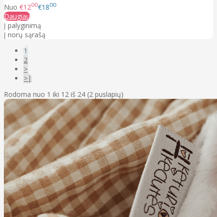
00
00
Nuo
€12
€18
Daugiau
Į palyginimą
Į norų sąrašą
1
2
>
>|
Rodoma nuo 1 iki 12 iš 24 (2 puslapių)