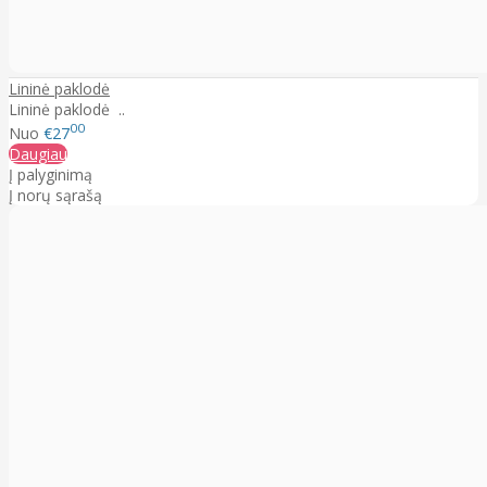
Lininė paklodė
Lininė paklodė ..
00
Nuo
€27
Daugiau
Į palyginimą
Į norų sąrašą