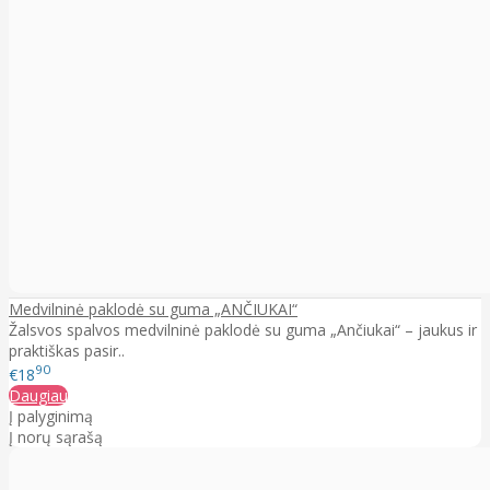
Medvilninė paklodė su guma „ANČIUKAI“
Žalsvos spalvos medvilninė paklodė su guma „Ančiukai“ – jaukus ir
praktiškas pasir..
90
€18
Daugiau
Į palyginimą
Į norų sąrašą