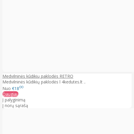
Medvilninės kūdikių paklodės RETRO
Medvilninės kūdikių paklodės l 4kedutes.lt ..
00
Nuo
€18
Daugiau
Į palyginimą
Į norų sąrašą