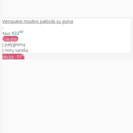
Vienspalvė muslino paklodė su guma
..
00
Nuo
€22
Daugiau
Į palyginimą
Į norų sąrašą
%
Akcija
-33