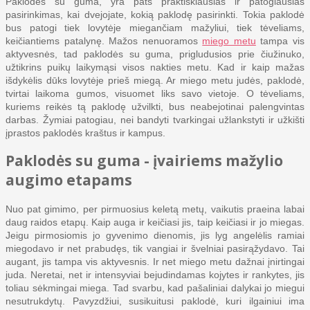
Paklodės su guma, yra pats praktiškiausias ir patogiausias
pasirinkimas, kai dvejojate, kokią paklodę pasirinkti. Tokia paklodė
bus patogi tiek lovytėje miegančiam mažyliui, tiek tėveliams,
keičiantiems patalynę. Mažos nenuoramos
miego metu
tampa vis
aktyvesnės, tad paklodės su guma, prigludusios prie čiužinuko,
užtikrins puikų laikymąsi visos nakties metu. Kad ir kaip mažas
išdykėlis dūks lovytėje prieš miegą. Ar miego metu judės, paklodė,
tvirtai laikoma gumos, visuomet liks savo vietoje. O tėveliams,
kuriems reikės tą paklodę užvilkti, bus neabejotinai palengvintas
darbas. Žymiai patogiau, nei bandyti tvarkingai užlankstyti ir užkišti
įprastos paklodės kraštus ir kampus.
Paklodės su guma - įvairiems mažylio
augimo etapams
Nuo pat gimimo, per pirmuosius keletą metų, vaikutis praeina labai
daug raidos etapų. Kaip auga ir keičiasi jis, taip keičiasi ir jo miegas.
Jeigu pirmosiomis jo gyvenimo dienomis, jis lyg angelėlis ramiai
miegodavo ir net prabudęs, tik vangiai ir švelniai pasirąžydavo. Tai
augant, jis tampa vis aktyvesnis. Ir net miego metu dažnai įnirtingai
juda. Neretai, net ir intensyviai bejudindamas kojytes ir rankytes, jis
toliau sėkmingai miega. Tad svarbu, kad pašaliniai dalykai jo miegui
nesutrukdytų. Pavyzdžiui, susikuitusi paklodė, kuri ilgainiui ima