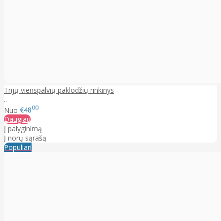
Trijų vienspalvių paklodžių rinkinys
..
00
Nuo
€48
Daugiau
Į palyginimą
Į norų sąrašą
Populiari