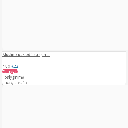
Muslino paklodė su guma
..
00
Nuo
€22
Daugiau
Į palyginimą
Į norų sąrašą