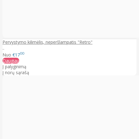
Pervystymo kilimėlis, neperšlampatis "Retro"
..
00
Nuo
€17
Daugiau
Į palyginimą
Į norų sąrašą