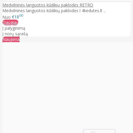
Medvilninės languotos kūdikių paklodės RETRO
Medvilninės languotos kūdikių paklodės l 4kedutes.lt ..
00
Nuo
€18
Daugiau
Į palyginimą
Į norų sąrašą
Naujiena