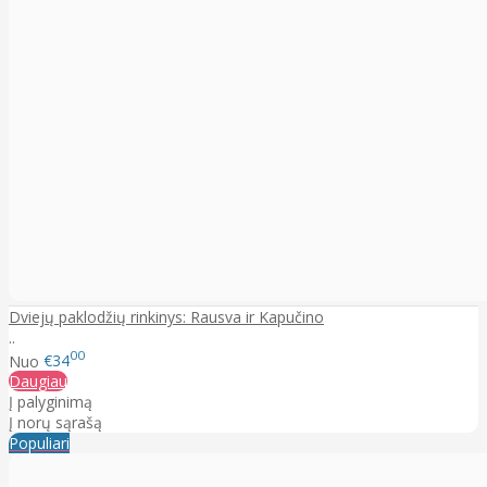
Dviejų paklodžių rinkinys: Rausva ir Kapučino
..
00
Nuo
€34
Daugiau
Į palyginimą
Į norų sąrašą
Populiari