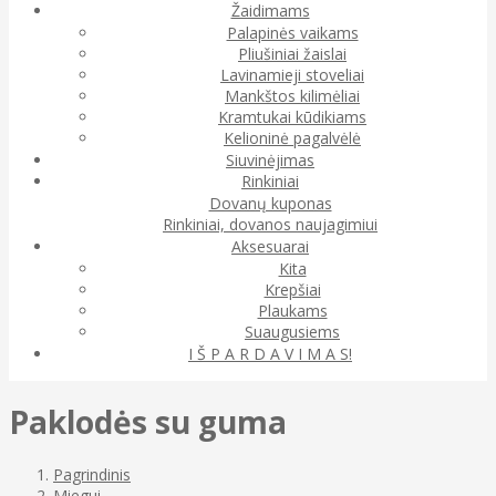
Žaidimams
Palapinės vaikams
Pliušiniai žaislai
Lavinamieji stoveliai
Mankštos kilimėliai
Kramtukai kūdikiams
Kelioninė pagalvėlė
Siuvinėjimas
Rinkiniai
Dovanų kuponas
Rinkiniai, dovanos naujagimiui
Aksesuarai
Kita
Krepšiai
Plaukams
Suaugusiems
I Š P A R D A V I M A S!
Paklodės su guma
Pagrindinis
Miegui