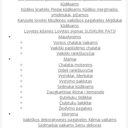
kūdikiams
Kūdikio kraitelis
Pledai kūdikiams
Kūdikio miegmaišis,
smėlinukai, pižamos
Karuselė lovytei
Muzikinės vaikiškos pagalvėlės
Migdukai
kūdikiams
Lovytės kišenės
Lovytės sijonas
SUSIKURK PATS!
Maudynėms
Vonios chalatai vaikams
Vaikiški paplūdimio chalatai
Vaikiški rankšluosčiai
Mamai
Chalatai moterims
Dideli rankšluosčiai
Vystyklai, Merliukai
Vystymo paklotas
Seilinukai kūdikiams
Daugkartiniai įklotai į liemenėlę
Buteliukų šildikliai
Čiulptukų laikikliai
Žindymo pagalvės
Interjerui
Vaikiškos dekoratyvinės pagalvėlės
Kilimai vaikams
Sėdmaišiai vaikams
Sienų dekoras