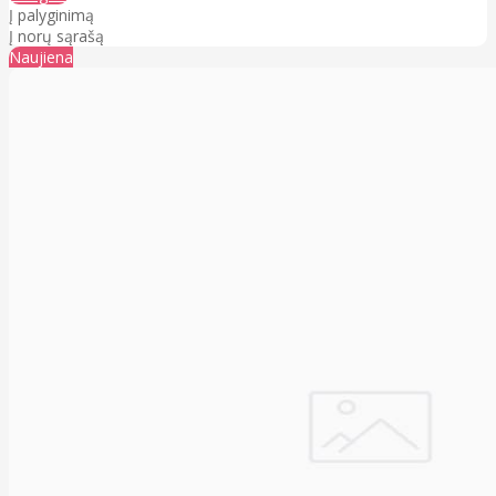
Į palyginimą
Į norų sąrašą
Naujiena