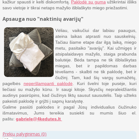
kažkur spausti ir kelti diskomfortą.
Paklodė su guma
užtikrintai išliks
savo vietoje ir tikrai netaps mažylio išblaškyto miego priežastimi.
Apsauga nuo "naktinių avarijų"
Vėliau, vaikučiui dar labiau paaugus,
ateina laikas atprasti nuo sauskelnių.
Tačiau šiame etape dar ilgą laiką, miego
metu, pasitaiko "avarijų". Kai užmigęs ir
atsipalaidavęs mažylis, staiga prabunda
balutėje. Bėda tampa ne tik išblaškytas
miegas, bet ir papildomas darbas
tėveliams - skalbti ne tik paklodę, bet ir
čiužinį. Tam, kad šių vargų sumažėtų,
pagelbės
neperšlampanti paklodė
. Kuri švelni toje pusėje, kuri
liečiasi su mažylio kūnu. Ir saugi kitoje. Skysčių nepraleidžiantis
audinys pasirūpins, kad čiužinys liktų sausut sausutėlis. Taip užteks
pakeisti paklodę ir grįžti į sapnų karalystę.
Galime pasiūti paklodes ir pagal Jūsų individualius čiužinuko
išmatavimus, Jums tereikia susiekti su mumis šiuo el.
paštu:
gabriele@4kedutes.lt
Prekių palyginimas
(0)