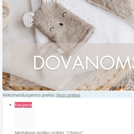
Rekomenduojamos prekės
Visos prekės
Naujiena
Medvilninis kūdikio lizdelis "Citrinos"