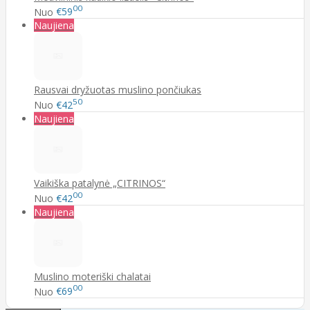
00
Nuo
€59
Naujiena
Rausvai dryžuotas muslino pončiukas
50
Nuo
€42
Naujiena
Vaikiška patalynė „CITRINOS“
00
Nuo
€42
Naujiena
Muslino moteriški chalatai
00
Nuo
€69