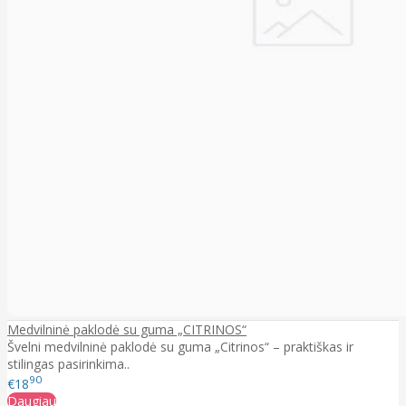
Medvilninė paklodė su guma „CITRINOS“
Švelni medvilninė paklodė su guma „Citrinos“ – praktiškas ir
stilingas pasirinkima..
90
€18
Daugiau