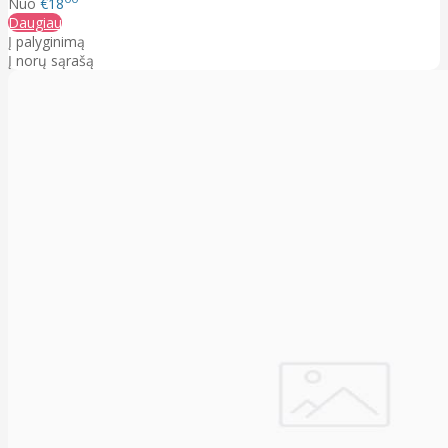
Nuo
€18
Daugiau
Į palyginimą
Į norų sąrašą