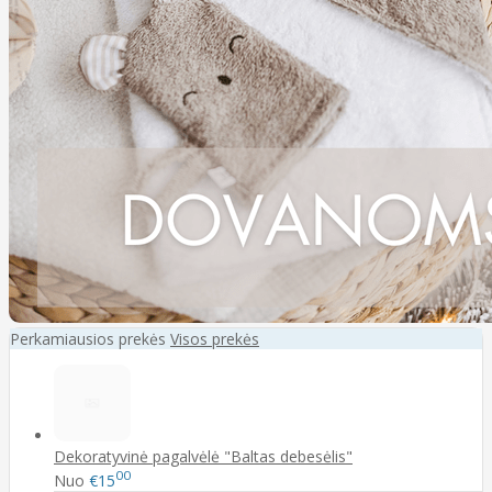
Perkamiausios prekės
Visos prekės
Dekoratyvinė pagalvėlė "Baltas debesėlis"
00
Nuo
€15