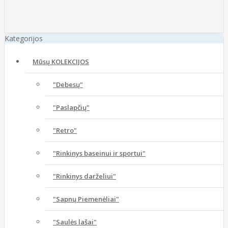
Kategorijos
Mūsų KOLEKCIJOS
"Debesų"
"Paslapčių"
"Retro"
"Rinkinys baseinui ir sportui"
"Rinkinys darželiui"
"Sapnų Piemenėliai"
"Saulės lašai"