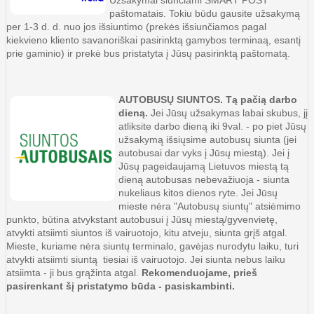
Užsakymai siunčiami SMART POST
paštomatais. Tokiu būdu gausite užsakymą
per 1-3 d. d. nuo jos išsiuntimo
(prekės išsiunčiamos pagal
kiekvieno kliento savanoriškai pasirinktą gamybos terminaą, esantį
prie gaminio)
ir prekė bus pristatyta į Jūsų pasirinktą paštomatą.
AUTOBUSŲ SIUNTOS. Tą pačią darbo
dieną.
Jei Jūsų užsakymas labai skubus, jį
atliksite darbo dieną iki 9val. - po piet Jūsų
užsakymą išsiųsime autobusų siunta (jei
autobusai dar vyks į Jūsų miestą). Jei į
Jūsų pageidaujamą Lietuvos miestą tą
dieną autobusas nebevažiuoja - siunta
nukeliaus kitos dienos ryte.
Jei Jūsų
mieste nėra "Autobusų siuntų" atsiėmimo
punkto, būtina atvykstant autobusui į Jūsų miestą/gyvenvietę,
atvykti atsiimti siuntos iš vairuotojo, kitu atveju, siunta grįš atgal.
Mieste, kuriame nėra siuntų terminalo, gavėjas nurodytu laiku, turi
atvykti atsiimti siuntą tiesiai iš vairuotojo. Jei siunta nebus laiku
atsiimta - ji bus grąžinta atgal.
Rekomenduojame, prieš
pasirenkant šį pristatymo būda - pasiskambinti.