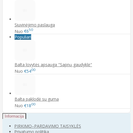
Siuvinėjimo paslauga
50
Nuo
€6
Populiari
Balta lovytės apsauga "Sapnų gaudyklė"
00
Nuo
€54
Balta paklodė su guma
00
Nuo
€18
Informacija
PIRKIMO–PARDAVIMO TAISYKLĖS
Privatumo politika