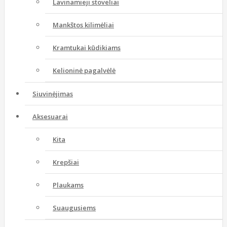
Lavinamieji stoveliai
Mankštos kilimėliai
Kramtukai kūdikiams
Kelioninė pagalvėlė
Siuvinėjimas
Aksesuarai
Kita
Krepšiai
Plaukams
Suaugusiems