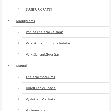
SUSIKURK PATS!
Maudynėms
Vonios chalatai vaikams
Vaikiški paplūdimio chalatai
Vaikiški rankšluosčiai
Mamai
Chalatai moterims
Dideli rankšluosčiai
Vystyklai, Merliukai
Vystymo paklotas