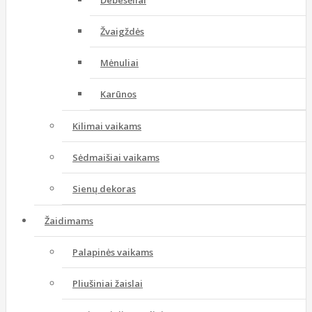
Debesėliai
Žvaigždės
Mėnuliai
Karūnos
Kilimai vaikams
Sėdmaišiai vaikams
Sienų dekoras
Žaidimams
Palapinės vaikams
Pliušiniai žaislai