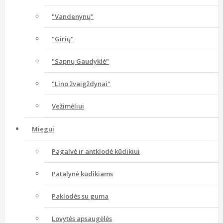
"Vandenynų"
"Girių"
"Sapnų Gaudyklė"
"Lino žvaigždynai"
Vežimėliui
Miegui
Pagalvė ir antklodė kūdikiui
Patalynė kūdikiams
Paklodės su guma
Lovytės apsaugėlės