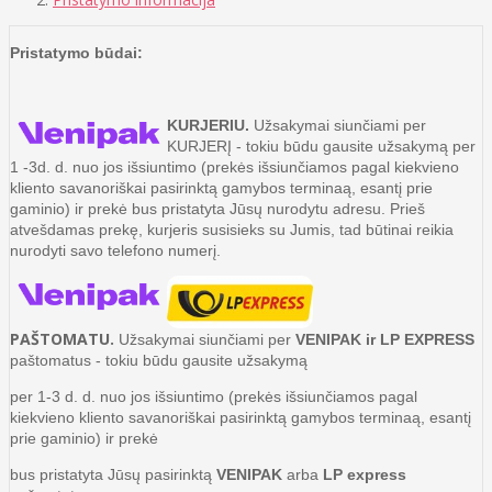
Pristatymo būdai:
KURJERIU.
Užsakymai siunčiami per
KURJERĮ - tokiu būdu gausite užsakymą per
1 -3d. d. nuo jos išsiuntimo (prekės išsiunčiamos pagal kiekvieno
kliento savanoriškai pasirinktą gamybos terminaą, esantį prie
gaminio) ir prekė bus pristatyta Jūsų nurodytu adresu. Prieš
atvešdamas prekę, kurjeris susisieks su Jumis, tad būtinai reikia
nurodyti savo telefono numerį.
PAŠTOMATU.
Užsakymai siunčiami per
VENIPAK ir LP EXPRESS
paštomatus - tokiu būdu gausite užsakymą
per 1-3 d. d. nuo jos išsiuntimo (prekės išsiunčiamos pagal
kiekvieno kliento savanoriškai pasirinktą gamybos terminaą, esantį
prie gaminio) ir prekė
bus pristatyta Jūsų pasirinktą
VENIPAK
arba
LP express