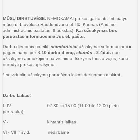
MŪSŲ DIRBTUVĖSE.
NEMOKAMAI prekes galite atsiimti patys
mūsų dirbtuvėlėse Raudondvario pl. 80, Kaunas (Audimo
administracinis pastatas, II aukštas)
.
Kai užsakymas bus
paruoštas informuosime Jus el. paštu
.
Darbo dienomis pateikti
standartiniai
užsakymai suformuojami ir
pagaminami per 8
-10 darbo dienų,
skubūs
- 2-4d.d.
nuo
užsakymo apmokėjimo patvirtinimo. Išskyrus tuos atvejus, kurie
nurodyti prekės aprašyme.
*Individualių užsakymų paruošimo laikas derinamas atskirai.
Darbo laikas:
I -IV 07:30 iki 15:00 (11:00 iki 12:00 pietų
pertrauka);
V - kintantis laikas
VI - VII ir šv.d. nedirbame