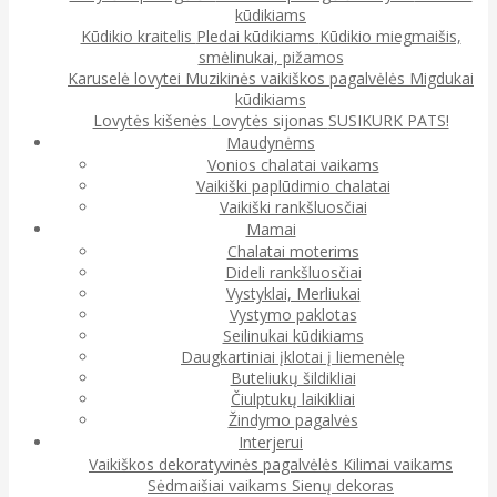
kūdikiams
Kūdikio kraitelis
Pledai kūdikiams
Kūdikio miegmaišis,
smėlinukai, pižamos
Karuselė lovytei
Muzikinės vaikiškos pagalvėlės
Migdukai
kūdikiams
Lovytės kišenės
Lovytės sijonas
SUSIKURK PATS!
Maudynėms
Vonios chalatai vaikams
Vaikiški paplūdimio chalatai
Vaikiški rankšluosčiai
Mamai
Chalatai moterims
Dideli rankšluosčiai
Vystyklai, Merliukai
Vystymo paklotas
Seilinukai kūdikiams
Daugkartiniai įklotai į liemenėlę
Buteliukų šildikliai
Čiulptukų laikikliai
Žindymo pagalvės
Interjerui
Vaikiškos dekoratyvinės pagalvėlės
Kilimai vaikams
Sėdmaišiai vaikams
Sienų dekoras