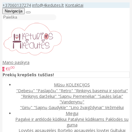
+37060137274
info@4kedutes.lt
Kontaktai
Navigacija
Mano paskyra
00
€0
0
Prekių krepšelis tuščias!
Mūsų KOLEKCIJOS
"Debesų"
"Paslapčių"
"Retro"
"Rinkinys baseinui ir sportui"
"Rinkinys darželiui"
"Sapnų Piemenėliai"
"Saulės lašai"
"Vandenynų"
"Girių"
"Sapnų Gaudyklė"
"Lino žvaigždynai"
Vežimėliui
Miegui
Pagalvė ir antklodė kūdikiui
Patalynė kūdikiams
Paklodės su
guma
Lovytės apsaugėlės
Bortelio apsaugėlės lovytei
Gultukai