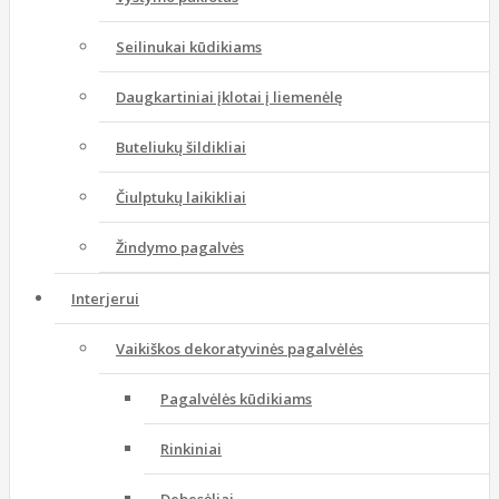
Seilinukai kūdikiams
Daugkartiniai įklotai į liemenėlę
Buteliukų šildikliai
Čiulptukų laikikliai
Žindymo pagalvės
Interjerui
Vaikiškos dekoratyvinės pagalvėlės
Pagalvėlės kūdikiams
Rinkiniai