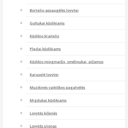
Bortelio apsaugėlės lovytei
Gultukai kūdikiams
Kūdikio kraitelis
Pledai kūdikiams
Kūdikio miegmaišis, smėlinukai, pižamos
Karuselė lovytei
Muzikinės vaikiškos pagalvėlės
Migdukai kūdikiams
Lovytės kišenės
Lovytės sijonas