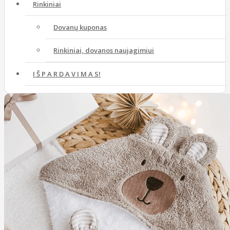
Rinkiniai
Dovanų kuponas
Rinkiniai, dovanos naujagimiui
I Š P A R D A V I M A S!