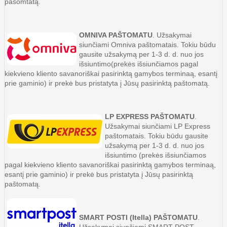
pašomtatą.
OMNIVA PAŠTOMATU
. Užsakymai
siunčiami Omniva paštomatais. Tokiu būdu
gausite užsakymą per 1-3 d. d. nuo jos
išsiuntimo
(prekės išsiunčiamos pagal
kiekvieno kliento savanoriškai pasirinktą gamybos terminaą, esantį
prie gaminio)
ir prekė bus pristatyta į Jūsų pasirinktą paštomatą.
LP EXPRESS PAŠTOMATU
.
Užsakymai siunčiami LP Express
paštomatais. Tokiu būdu gausite
užsakymą per 1-3 d. d. nuo jos
išsiuntimo
(prekės išsiunčiamos
pagal kiekvieno kliento savanoriškai pasirinktą gamybos terminaą,
esantį prie gaminio)
ir prekė bus pristatyta į Jūsų pasirinktą
paštomatą.
SMART POSTI (Itella) PAŠTOMATU
.