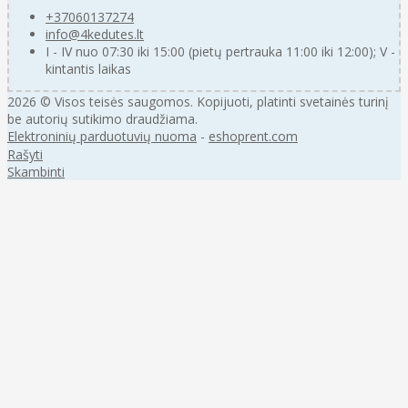
+37060137274
info@4kedutes.lt
I - IV nuo 07:30 iki 15:00 (pietų pertrauka 11:00 iki 12:00); V -
kintantis laikas
2026 © Visos teisės saugomos. Kopijuoti, platinti svetainės turinį
be autorių sutikimo draudžiama.
Elektroninių parduotuvių nuoma
-
eshoprent.com
Rašyti
Skambinti