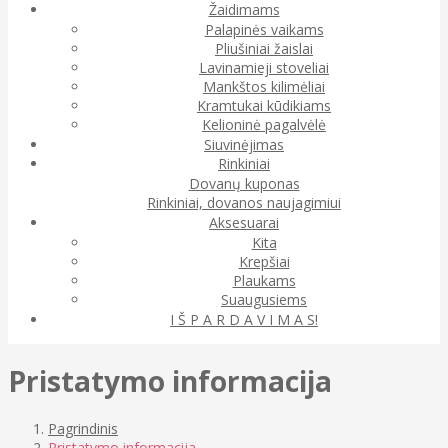
Žaidimams
Palapinės vaikams
Pliušiniai žaislai
Lavinamieji stoveliai
Mankštos kilimėliai
Kramtukai kūdikiams
Kelioninė pagalvėlė
Siuvinėjimas
Rinkiniai
Dovanų kuponas
Rinkiniai, dovanos naujagimiui
Aksesuarai
Kita
Krepšiai
Plaukams
Suaugusiems
I Š P A R D A V I M A S!
Pristatymo informacija
Pagrindinis
Pristatymo informacija