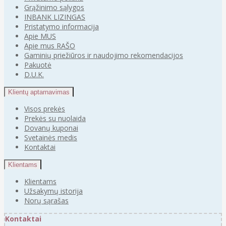
Grąžinimo sąlygos
INBANK LIZINGAS
Pristatymo informacija
Apie MUS
Apie mus RAŠO
Gaminių priežiūros ir naudojimo rekomendacijos
Pakuotė
D.U.K.
Klientų aptarnavimas
Visos prekės
Prekės su nuolaida
Dovanų kuponai
Svetainės medis
Kontaktai
Klientams
Klientams
Užsakymų istorija
Norų sąrašas
Kontaktai