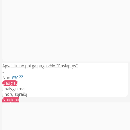
Apvali lininė pailga pagalvėlė "Paslaptys"
..
00
Nuo
€30
Daugiau
Į palyginimą
Į norų sąrašą
Naujiena