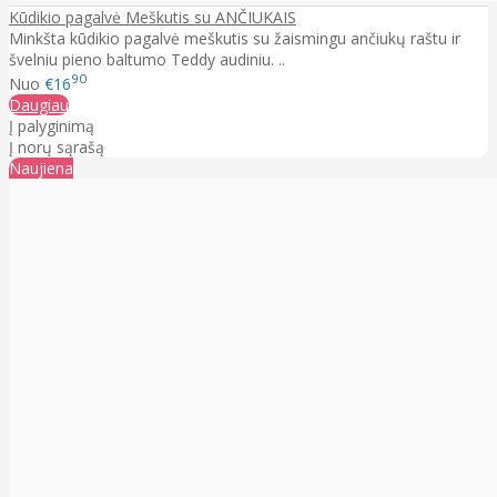
Kūdikio pagalvė Meškutis su ANČIUKAIS
Minkšta kūdikio pagalvė meškutis su žaismingu ančiukų raštu ir
švelniu pieno baltumo Teddy audiniu. ..
90
Nuo
€16
Daugiau
Į palyginimą
Į norų sąrašą
Naujiena