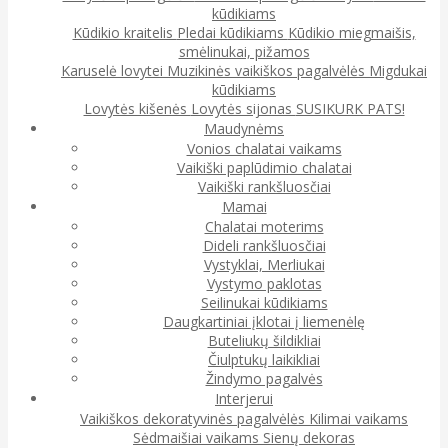
kūdikiams
Kūdikio kraitelis
Pledai kūdikiams
Kūdikio miegmaišis,
smėlinukai, pižamos
Karuselė lovytei
Muzikinės vaikiškos pagalvėlės
Migdukai
kūdikiams
Lovytės kišenės
Lovytės sijonas
SUSIKURK PATS!
Maudynėms
Vonios chalatai vaikams
Vaikiški paplūdimio chalatai
Vaikiški rankšluosčiai
Mamai
Chalatai moterims
Dideli rankšluosčiai
Vystyklai, Merliukai
Vystymo paklotas
Seilinukai kūdikiams
Daugkartiniai įklotai į liemenėlę
Buteliukų šildikliai
Čiulptukų laikikliai
Žindymo pagalvės
Interjerui
Vaikiškos dekoratyvinės pagalvėlės
Kilimai vaikams
Sėdmaišiai vaikams
Sienų dekoras