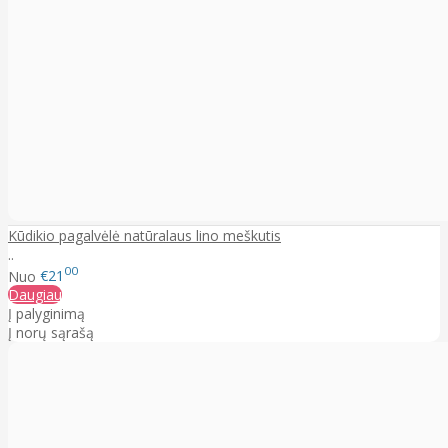
Kūdikio pagalvėlė natūralaus lino meškutis
..
00
Nuo
€21
Daugiau
Į palyginimą
Į norų sąrašą