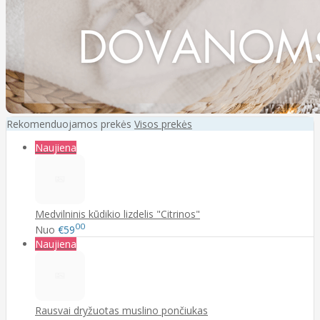
Rekomenduojamos prekės
Visos prekės
Naujiena
Medvilninis kūdikio lizdelis "Citrinos"
00
Nuo
€59
Naujiena
Rausvai dryžuotas muslino pončiukas