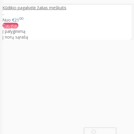
Kūdikio pagalvėlė žalias meškutis
..
00
Nuo
€21
Daugiau
Į palyginimą
Į norų sąrašą