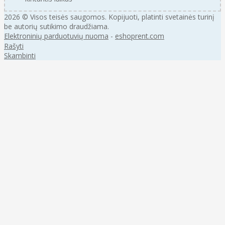
2026 © Visos teisės saugomos. Kopijuoti, platinti svetainės turinį
be autorių sutikimo draudžiama.
Elektroninių parduotuvių nuoma
-
eshoprent.com
Rašyti
Skambinti