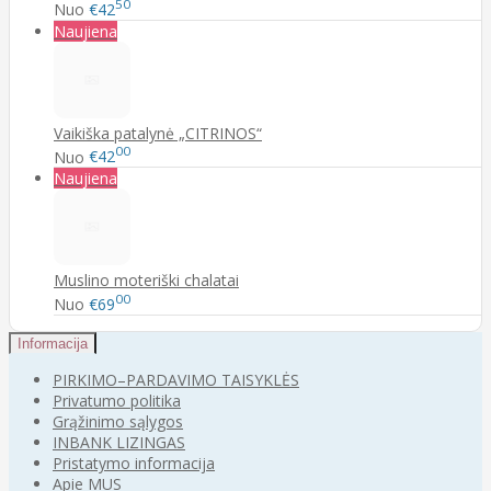
50
Nuo
€42
Naujiena
Vaikiška patalynė „CITRINOS“
00
Nuo
€42
Naujiena
Muslino moteriški chalatai
00
Nuo
€69
Informacija
PIRKIMO–PARDAVIMO TAISYKLĖS
Privatumo politika
Grąžinimo sąlygos
INBANK LIZINGAS
Pristatymo informacija
Apie MUS