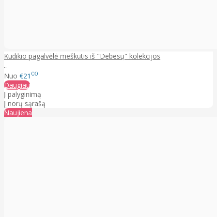
Kūdikio pagalvėlė meškutis iš "Debesų" kolekcijos
..
00
Nuo
€21
Daugiau
Į palyginimą
Į norų sąrašą
Naujiena