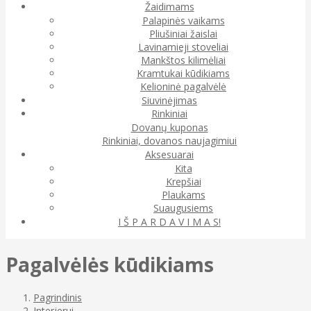
Žaidimams
Palapinės vaikams
Pliušiniai žaislai
Lavinamieji stoveliai
Mankštos kilimėliai
Kramtukai kūdikiams
Kelioninė pagalvėlė
Siuvinėjimas
Rinkiniai
Dovanų kuponas
Rinkiniai, dovanos naujagimiui
Aksesuarai
Kita
Krepšiai
Plaukams
Suaugusiems
I Š P A R D A V I M A S!
Pagalvėlės kūdikiams
Pagrindinis
Interjerui