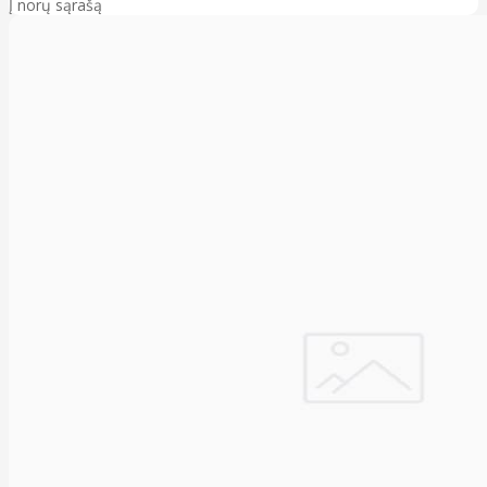
Į norų sąrašą