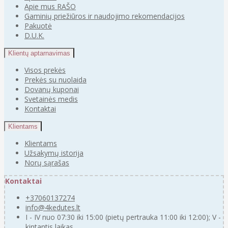
Apie mus RAŠO
Gaminių priežiūros ir naudojimo rekomendacijos
Pakuotė
D.U.K.
Klientų aptarnavimas
Visos prekės
Prekės su nuolaida
Dovanų kuponai
Svetainės medis
Kontaktai
Klientams
Klientams
Užsakymų istorija
Norų sąrašas
Kontaktai
+37060137274
info@4kedutes.lt
I - IV nuo 07:30 iki 15:00 (pietų pertrauka 11:00 iki 12:00); V -
kintantis laikas