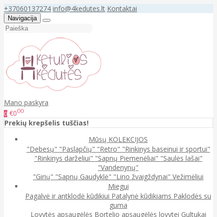
+37060137274
info@4kedutes.lt
Kontaktai
Navigacija
Mano paskyra
00
€0
0
Prekių krepšelis tuščias!
Mūsų KOLEKCIJOS
"Debesų"
"Paslapčių"
"Retro"
"Rinkinys baseinui ir sportui"
"Rinkinys darželiui"
"Sapnų Piemenėliai"
"Saulės lašai"
"Vandenynų"
"Girių"
"Sapnų Gaudyklė"
"Lino žvaigždynai"
Vežimėliui
Miegui
Pagalvė ir antklodė kūdikiui
Patalynė kūdikiams
Paklodės su
guma
Lovytės apsaugėlės
Bortelio apsaugėlės lovytei
Gultukai