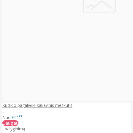
Kūdikio pagalvėlė kakavinis meškutis
..
00
Nuo
€21
Daugiau
Į palyginimą