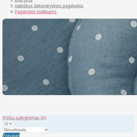
Vaikiškos dekoratyvinės pagalvėlės
Pagalvėlės kūdikiams
Prekių palyginimas
(0)
Populiari