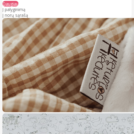
Daugiau
Į palyginimą
Į norų sąrašą