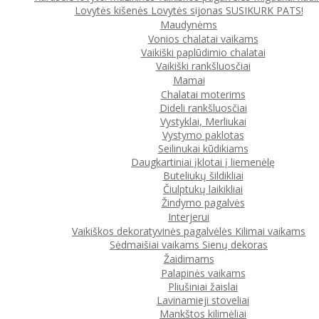
Lovytės kišenės
Lovytės sijonas
SUSIKURK PATS!
Maudynėms
Vonios chalatai vaikams
Vaikiški paplūdimio chalatai
Vaikiški rankšluosčiai
Mamai
Chalatai moterims
Dideli rankšluosčiai
Vystyklai, Merliukai
Vystymo paklotas
Seilinukai kūdikiams
Daugkartiniai įklotai į liemenėlę
Buteliukų šildikliai
Čiulptukų laikikliai
Žindymo pagalvės
Interjerui
Vaikiškos dekoratyvinės pagalvėlės
Kilimai vaikams
Sėdmaišiai vaikams
Sienų dekoras
Žaidimams
Palapinės vaikams
Pliušiniai žaislai
Lavinamieji stoveliai
Mankštos kilimėliai