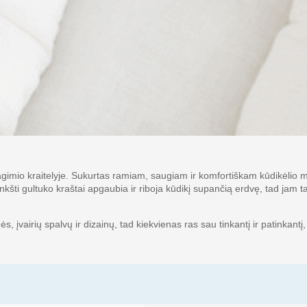
mio kraitelyje. Sukurtas ramiam, saugiam ir komfortiškam kūdikėlio mieg
 Minkšti gultuko kraštai apgaubia ir riboja kūdikį supančią erdvę, tad j
s, įvairių spalvų ir dizainų, tad kiekvienas ras sau tinkantį ir patinkant