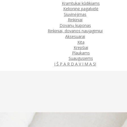
Kramtukai kūdikiams
Kelioninė pagalvėlė
Siuvinėjimas
Rinkiniai
Dovanų kuponas
Rinkiniai, dovanos naujagimiui
Aksesuarai
Kita
Krepšiai
Plaukams
Suaugusiems
I Š P A R D A V I M A S!