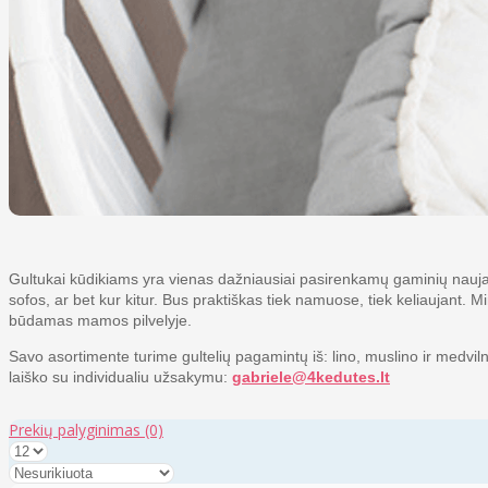
Gultukai kūdikiams yra vienas dažniausiai pasirenkamų gaminių naujagi
sofos, ar bet kur kitur. Bus praktiškas tiek namuose, tiek keliaujant.
būdamas mamos pilvelyje.
Savo asortimente turime gultelių pagamintų iš: lino, muslino ir medvilnė
laiško su individualiu užsakymu:
gabriele@4kedutes.lt
Prekių palyginimas
(0)