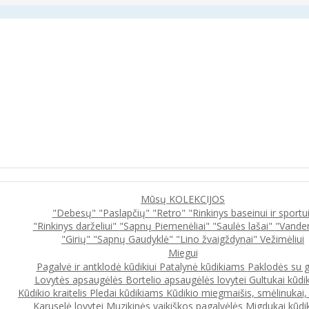
Mūsų KOLEKCIJOS
"Debesų"
"Paslapčių"
"Retro"
"Rinkinys baseinui ir sportu
"Rinkinys darželiui"
"Sapnų Piemenėliai"
"Saulės lašai"
"Vande
"Girių"
"Sapnų Gaudyklė"
"Lino žvaigždynai"
Vežimėliui
Miegui
Pagalvė ir antklodė kūdikiui
Patalynė kūdikiams
Paklodės su 
Lovytės apsaugėlės
Bortelio apsaugėlės lovytei
Gultukai kūdi
Kūdikio kraitelis
Pledai kūdikiams
Kūdikio miegmaišis, smėlinukai
Karuselė lovytei
Muzikinės vaikiškos pagalvėlės
Migdukai kūdi