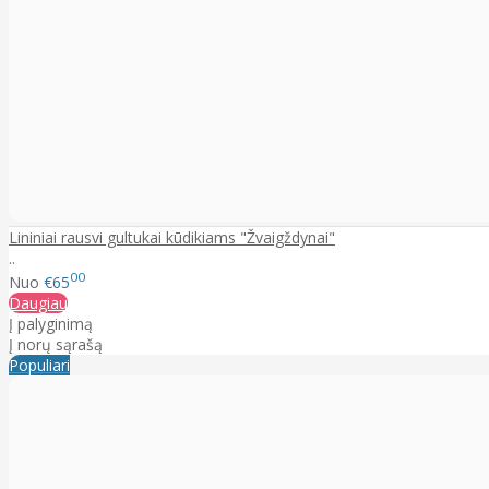
Lininiai rausvi gultukai kūdikiams "Žvaigždynai"
..
00
Nuo
€65
Daugiau
Į palyginimą
Į norų sąrašą
Populiari