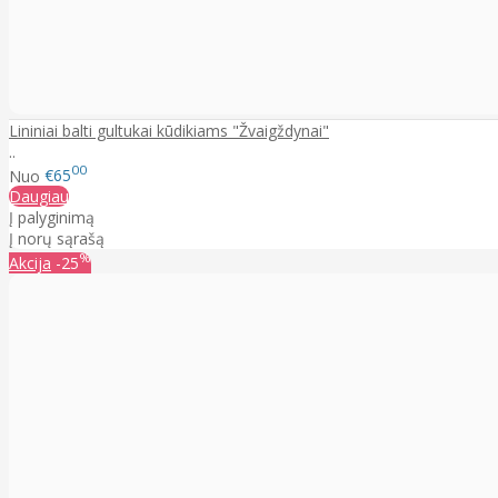
Lininiai balti gultukai kūdikiams "Žvaigždynai"
..
00
Nuo
€65
Daugiau
Į palyginimą
Į norų sąrašą
%
Akcija
-25