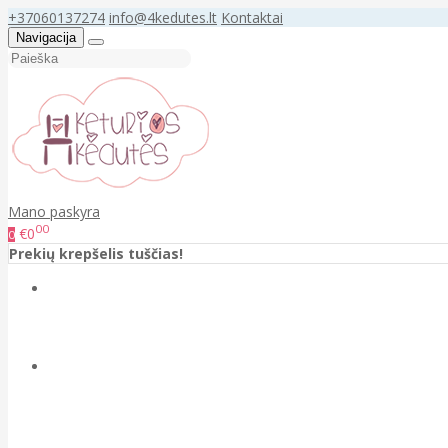
+37060137274
info@4kedutes.lt
Kontaktai
Navigacija
Mano paskyra
00
€0
0
Prekių krepšelis tuščias!