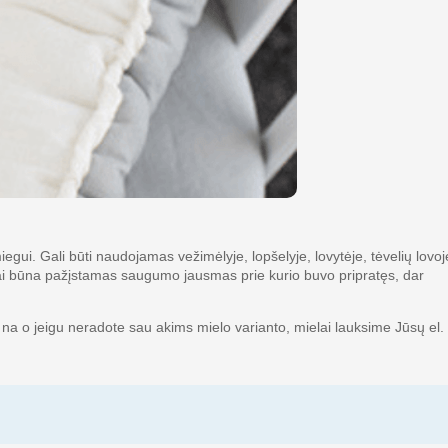
ui. Gali būti naudojamas vežimėlyje, lopšelyje, lovytėje, tėvelių lovoj
am tai būna pažįstamas saugumo jausmas prie kurio buvo pripratęs, dar
į, na o jeigu neradote sau akims mielo varianto, mielai lauksime Jūsų el.