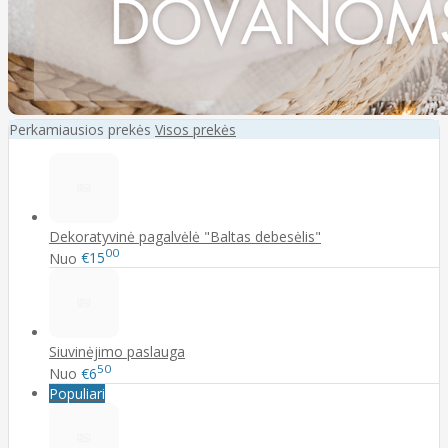
Perkamiausios prekės
Visos prekės
Dekoratyvinė pagalvėlė "Baltas debesėlis"
00
Nuo
€15
Siuvinėjimo paslauga
50
Nuo
€6
Populiari