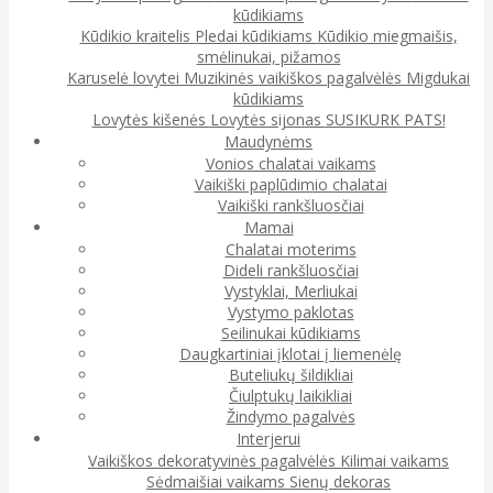
kūdikiams
Kūdikio kraitelis
Pledai kūdikiams
Kūdikio miegmaišis,
smėlinukai, pižamos
Karuselė lovytei
Muzikinės vaikiškos pagalvėlės
Migdukai
kūdikiams
Lovytės kišenės
Lovytės sijonas
SUSIKURK PATS!
Maudynėms
Vonios chalatai vaikams
Vaikiški paplūdimio chalatai
Vaikiški rankšluosčiai
Mamai
Chalatai moterims
Dideli rankšluosčiai
Vystyklai, Merliukai
Vystymo paklotas
Seilinukai kūdikiams
Daugkartiniai įklotai į liemenėlę
Buteliukų šildikliai
Čiulptukų laikikliai
Žindymo pagalvės
Interjerui
Vaikiškos dekoratyvinės pagalvėlės
Kilimai vaikams
Sėdmaišiai vaikams
Sienų dekoras