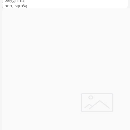
Į palyginimą
Į norų sąrašą