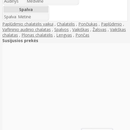
Audinys
Medvilnė
Spalva
Spalva
Mėtinė
Paplūdimio chalatėlis vaikui
,
Chalatėlis
,
Pončiukas
,
Paplūdimio
,
Vaflininio audinio chalatas
,
Spalvos
,
Vaikiškas
,
Žalsvas
,
Vaikškas
chalatas
,
Plonas chalatėlis
,
Lengvas
,
Pončas
Susijusios prekės