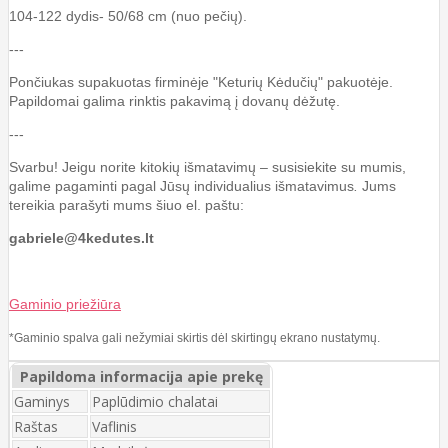
104-122 dydis- 50/68 cm (nuo pečių).
---
Pončiukas supakuotas firminėje "Keturių Kėdučių" pakuotėje.
Papildomai galima rinktis pakavimą į dovanų dėžutę.
---
Svarbu! Jeigu norite kitokių išmatavimų – susisiekite su mumis,
galime pagaminti pagal Jūsų individualius išmatavimus
.
Jums
tereikia parašyti mums šiuo el. paštu:
gabriele@4kedutes.lt
Gaminio priežiūra
*Gaminio spalva gali nežymiai skirtis dėl skirtingų ekrano nustatymų.
Papildoma informacija apie prekę
Gaminys
Paplūdimio chalatai
Raštas
Vaflinis