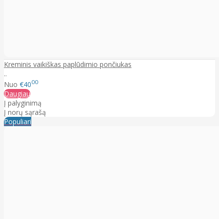
Kreminis vaikiškas paplūdimio pončiukas
..
00
Nuo
€40
Daugiau
Į palyginimą
Į norų sąrašą
Populiari