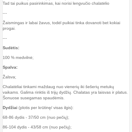
Tad tai puikus pasirinkimas, kai norisi lengvučio chalatėlio
---
Žaismingas ir labai žavus, todėl puikiai tinka dovanoti bet kokiai
progai.
---
Sudėtis:
100 % medvilnė;
Spalva:
Žalsva;
Chalatėliai tinkami maždaug nuo vienerių iki šešerių metukų
vaikams. Galima rinktis iš trijų dydžių. Chalatas yra laisvas ir platus.
Šonuose susegamas spaudėmis.
Dydžiai
(plotis per krūtinę/ visas ilgis):
68-86 dydis - 37/50 cm (nuo pečių);
86-104 dydis - 43/58 cm (nuo pečių);