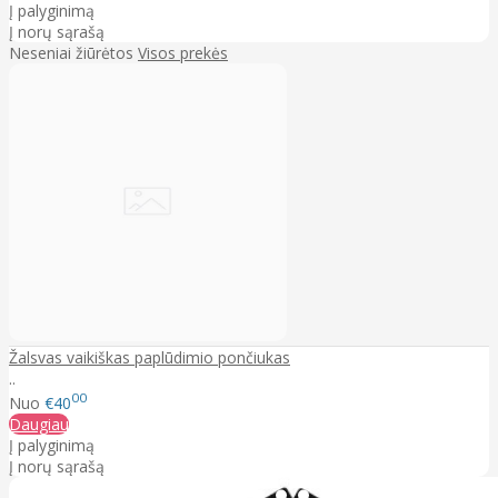
Į palyginimą
Į norų sąrašą
Neseniai žiūrėtos
Visos prekės
Žalsvas vaikiškas paplūdimio pončiukas
..
00
Nuo
€40
Daugiau
Į palyginimą
Į norų sąrašą