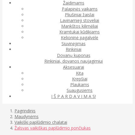
Žaidimams
Palapinės vaikams
Pliušiniai žaislai
Lavinamieji stoveliai
Mankštos kilimėliai
Kramtukai kūdikiams
Kelioninė pagalvėlė
Siuvinėjimas
Rinkiniai
Dovanų kuponas
Rinkiniai, dovanos naujagimiui
Aksesuarai
Kita
Krepšiai
Plaukams
Suaugusiems
I Š P A R D A V I M A S!
Pagrindinis
Maudynėms
Vaikiški paplūdimio chalatai
Žalsvas vaikiškas paplūdimio pončiukas