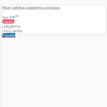
Pilkas vaikiškas paplūdimio pončiukas
..
00
Nuo
€40
Daugiau
Į palyginimą
Į norų sąrašą
Populiari