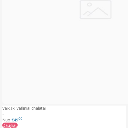
Vaikiški vafliniai chalatai
..
00
Nuo
€49
Daugiau