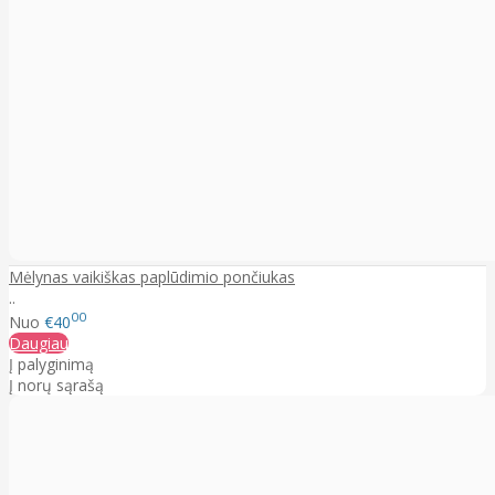
Mėlynas vaikiškas paplūdimio pončiukas
..
00
Nuo
€40
Daugiau
Į palyginimą
Į norų sąrašą