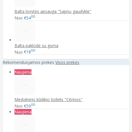
Balta lovytės apsauga "Sapnų gaudyklė"
00
Nuo
€54
Balta paklodė su guma
00
Nuo
€18
Rekomenduojamos prekės
Visos prekės
Naujiena
Medvilninis kūdikio lizdelis "Citrinos"
00
Nuo
€59
Naujiena