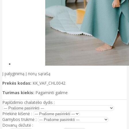
Į palyginimą
Į norų sąrašą
Prekės kodas:
KK_VAF_CHL0042
Turimas kiekis:
Pagaminti galime
Paplūdimio chalatėlio dydis :
Priekinė kišenė :
Gamybos trukmė :
Dovanų dėžutė :