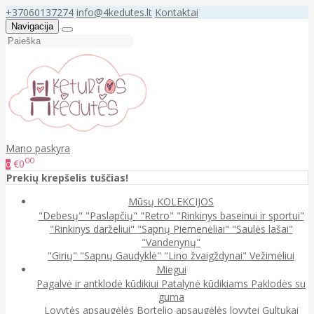
+37060137274
info@4kedutes.lt
Kontaktai
Navigacija
Mano paskyra
00
€0
0
Prekių krepšelis tuščias!
Mūsų KOLEKCIJOS
"Debesų"
"Paslapčių"
"Retro"
"Rinkinys baseinui ir sportui"
"Rinkinys darželiui"
"Sapnų Piemenėliai"
"Saulės lašai"
"Vandenynų"
"Girių"
"Sapnų Gaudyklė"
"Lino žvaigždynai"
Vežimėliui
Miegui
Pagalvė ir antklodė kūdikiui
Patalynė kūdikiams
Paklodės su
guma
Lovytės apsaugėlės
Bortelio apsaugėlės lovytei
Gultukai