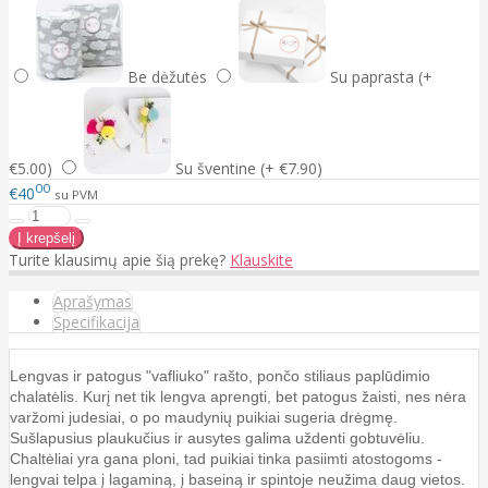
Be dėžutės
Su paprasta (+
€5.00)
Su šventine (+ €7.90)
00
€40
su PVM
Turite klausimų apie šią prekę?
Klauskite
Aprašymas
Specifikacija
Lengvas ir patogus "vafliuko" rašto, pončo stiliaus paplūdimio
chalatėlis. Kurį net tik lengva aprengti, bet patogus žaisti, nes nėra
varžomi judesiai, o po maudynių puikiai sugeria drėgmę.
Sušlapusius plaukučius ir ausytes galima uždenti gobtuvėliu.
Chaltėliai yra gana ploni, tad puikiai tinka pasiimti atostogoms -
lengvai telpa į lagaminą, į baseiną ir spintoje neužima daug vietos.