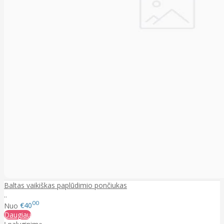
Baltas vaikiškas paplūdimio pončiukas
..
00
Nuo
€40
Daugiau