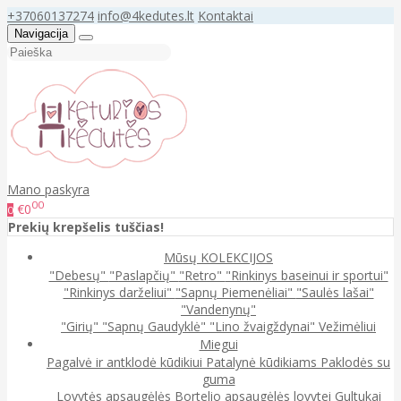
+37060137274
info@4kedutes.lt
Kontaktai
Navigacija
Mano paskyra
00
€0
0
Prekių krepšelis tuščias!
Mūsų KOLEKCIJOS
"Debesų"
"Paslapčių"
"Retro"
"Rinkinys baseinui ir sportui"
"Rinkinys darželiui"
"Sapnų Piemenėliai"
"Saulės lašai"
"Vandenynų"
"Girių"
"Sapnų Gaudyklė"
"Lino žvaigždynai"
Vežimėliui
Miegui
Pagalvė ir antklodė kūdikiui
Patalynė kūdikiams
Paklodės su
guma
Lovytės apsaugėlės
Bortelio apsaugėlės lovytei
Gultukai