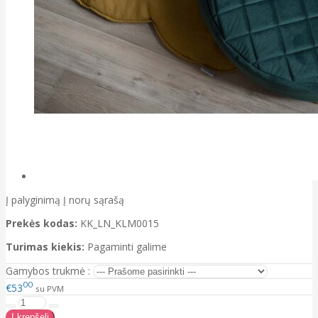
Į palyginimą
Į norų sąrašą
Prekės kodas:
KK_LN_KLM0015
Turimas kiekis:
Pagaminti galime
Gamybos trukmė :
00
€53
su PVM