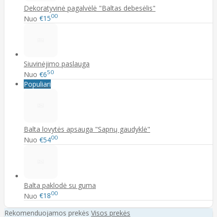
Dekoratyvinė pagalvėlė "Baltas debesėlis"
00
Nuo
€15
Siuvinėjimo paslauga
50
Nuo
€6
Populiari
Balta lovytės apsauga "Sapnų gaudyklė"
00
Nuo
€54
Balta paklodė su guma
00
Nuo
€18
Rekomenduojamos prekės
Visos prekės