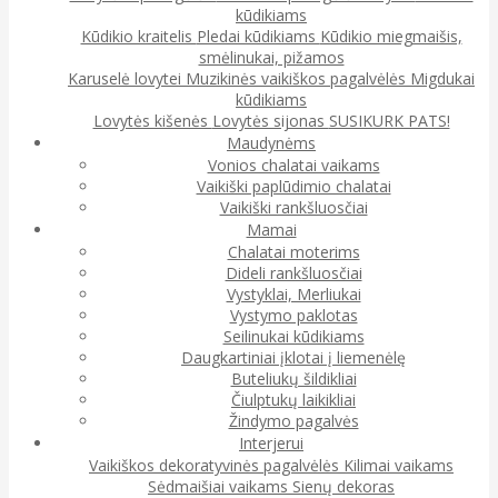
kūdikiams
Kūdikio kraitelis
Pledai kūdikiams
Kūdikio miegmaišis,
smėlinukai, pižamos
Karuselė lovytei
Muzikinės vaikiškos pagalvėlės
Migdukai
kūdikiams
Lovytės kišenės
Lovytės sijonas
SUSIKURK PATS!
Maudynėms
Vonios chalatai vaikams
Vaikiški paplūdimio chalatai
Vaikiški rankšluosčiai
Mamai
Chalatai moterims
Dideli rankšluosčiai
Vystyklai, Merliukai
Vystymo paklotas
Seilinukai kūdikiams
Daugkartiniai įklotai į liemenėlę
Buteliukų šildikliai
Čiulptukų laikikliai
Žindymo pagalvės
Interjerui
Vaikiškos dekoratyvinės pagalvėlės
Kilimai vaikams
Sėdmaišiai vaikams
Sienų dekoras