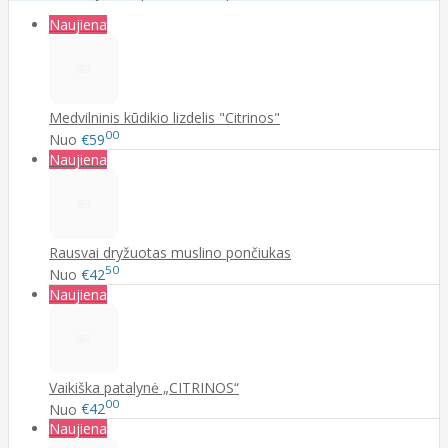
Naujiena
Medvilninis kūdikio lizdelis "Citrinos"
00
Nuo
€59
Naujiena
Rausvai dryžuotas muslino pončiukas
50
Nuo
€42
Naujiena
Vaikiška patalynė „CITRINOS“
00
Nuo
€42
Naujiena