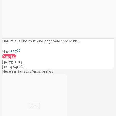
Natūralaus lino muzikinė pagalvėlė "Meškutis"
..
00
Nuo
€37
Daugiau
Į palyginimą
Į norų sąrašą
Neseniai žiūrėtos
Visos prekės