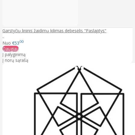
Garstyčių lininis žaidimų kilimas debesėlis "Paslaptys"
..
00
Nuo
€53
Daugiau
Į palyginimą
Į norų sąrašą