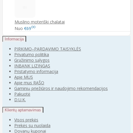
Muslino moteriški chalatai
00
Nuo
€69
Informacija
PIRKIMO–PARDAVIMO TAISYKLĖS
Privatumo politika
Grąžinimo sąlygos
INBANK LIZINGAS
Pristatymo informacija
Apie MUS
Apie mus RAŠO
Gaminių priežiūros ir naudojimo rekomendacijos
Pakuotė
D.U.K.
Klientų aptarnavimas
Visos prekės
Prekės su nuolaida
Dovanų kuponai