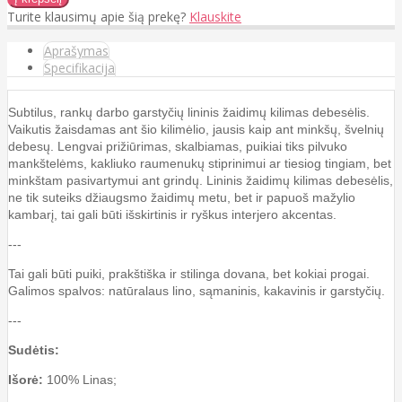
Turite klausimų apie šią prekę?
Klauskite
Aprašymas
Specifikacija
Subtilus, rankų darbo garstyčių lininis žaidimų kilimas debesėlis.
Vaikutis žaisdamas ant šio kilimėlio, jausis kaip ant minkšų, švelnių
debesų. Lengvai prižiūrimas, skalbiamas, puikiai tiks pilvuko
mankštelėms, kakliuko raumenukų stiprinimui ar tiesiog tingiam, bet
minkštam pasivartymui ant grindų. Lininis žaidimų kilimas debesėlis,
ne tik suteiks džiaugsmo žaidimų metu, bet ir papuoš mažylio
kambarį, tai gali būti išskirtinis ir ryškus interjero akcentas.
---
Tai gali būti puiki, prakštiška ir stilinga dovana, bet kokiai progai.
Galimos spalvos: natūralaus lino, sąmaninis, kakavinis ir garstyčių.
---
Sudėtis:
Išorė:
100% Linas;