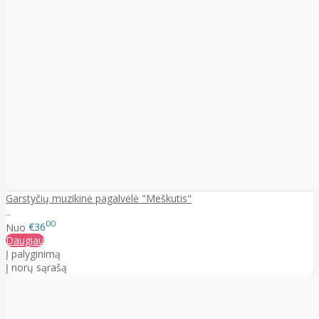
Garstyčių muzikinė pagalvėlė "Meškutis"
..
00
Nuo
€36
Daugiau
Į palyginimą
Į norų sąrašą