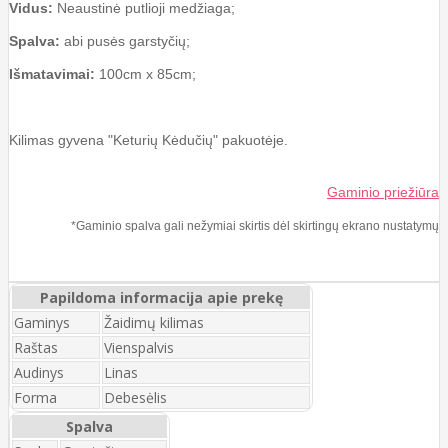
Vidus:
Neaustinė putlioji medžiaga;
Spalva:
abi pusės garstyčių;
Išmatavimai:
100cm x 85cm;
Kilimas gyvena "Keturių Kėdučių" pakuotėje.
Gaminio priežiūra
*Gaminio spalva gali nežymiai skirtis dėl skirtingų ekrano nustatymų
Papildoma informacija apie prekę
Gaminys
Žaidimų kilimas
Raštas
Vienspalvis
Audinys
Linas
Forma
Debesėlis
Spalva