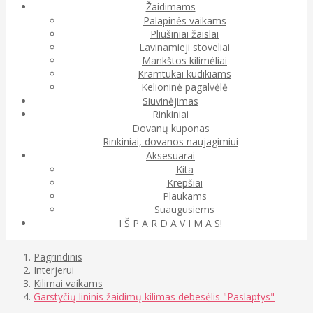
Žaidimams
Palapinės vaikams
Pliušiniai žaislai
Lavinamieji stoveliai
Mankštos kilimėliai
Kramtukai kūdikiams
Kelioninė pagalvėlė
Siuvinėjimas
Rinkiniai
Dovanų kuponas
Rinkiniai, dovanos naujagimiui
Aksesuarai
Kita
Krepšiai
Plaukams
Suaugusiems
I Š P A R D A V I M A S!
Pagrindinis
Interjerui
Kilimai vaikams
Garstyčių lininis žaidimų kilimas debesėlis "Paslaptys"