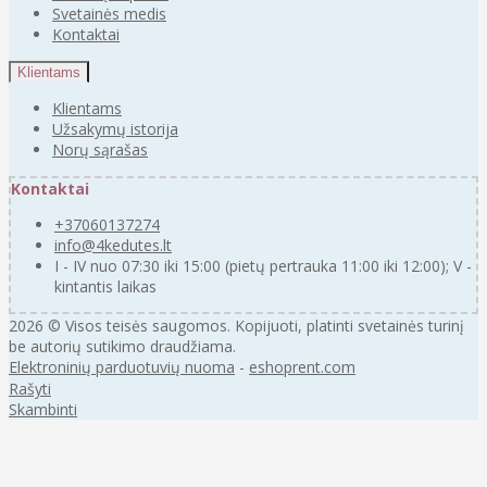
Svetainės medis
Kontaktai
Klientams
Klientams
Užsakymų istorija
Norų sąrašas
Kontaktai
+37060137274
info@4kedutes.lt
I - IV nuo 07:30 iki 15:00 (pietų pertrauka 11:00 iki 12:00); V -
kintantis laikas
2026 © Visos teisės saugomos. Kopijuoti, platinti svetainės turinį
be autorių sutikimo draudžiama.
Elektroninių parduotuvių nuoma
-
eshoprent.com
Rašyti
Skambinti