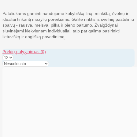
Pataliukams gaminti naudojome kokybišką liną, minkštą, švelnų ir
idealiai tinkantį mažylių poreikiams. Galite rinktis iš švelnių pastelinių
spalvų - rausva, melsva, pilka ir pieno baltumo. Žvaigždynai
siuvinėjami kiekvienam individualiai, taip pat galima pasirinkti
lietuvišką ir anglišką pavadinimą.
Prekių palyginimas
(0)