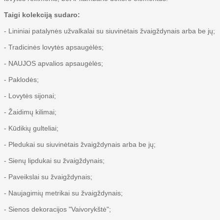
Taigi kolekciją sudaro:
- Lininiai patalynės užvalkalai su siuvinėtais žvaigždynais arba be jų;
- Tradicinės lovytės apsaugėlės;
- NAUJOS apvalios apsaugėlės;
- Paklodės;
- Lovytės sijonai;
- Žaidimų kilimai;
- Kūdikių gulteliai;
- Pledukai su siuvinėtais žvaigždynais arba be jų;
- Sienų lipdukai su žvaigždynais;
- Paveikslai su žvaigždynais;
- Naujagimių metrikai su žvaigždynais;
- Sienos dekoracijos "Vaivorykštė";