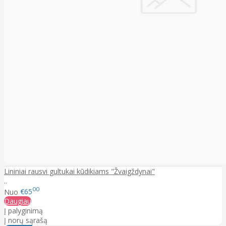
Lininiai rausvi gultukai kūdikiams "Žvaigždynai"
..
00
Nuo
€65
Daugiau
Į palyginimą
Į norų sąrašą