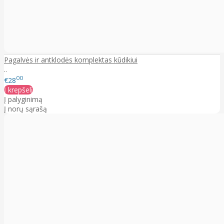
Pagalvės ir antklodės komplektas kūdikiui
..
00
€28
Į krepšelį
Į palyginimą
Į norų sąrašą