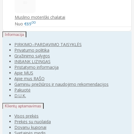
Muslino moteriški chalatai
00
Nuo
€69
Informacija
PIRKIMO–PARDAVIMO TAISYKLĖS
Privatumo politika
Grąžinimo sąlygos
INBANK LIZINGAS
Pristatymo informacija
Apie MUS
Apie mus RAŠO
Gaminių priežiūros ir naudojimo rekomendacijos
Pakuotė
D.U.K.
Klientų aptarnavimas
Visos prekės
Prekės su nuolaida
Dovanų kuponai
Svetainės medis