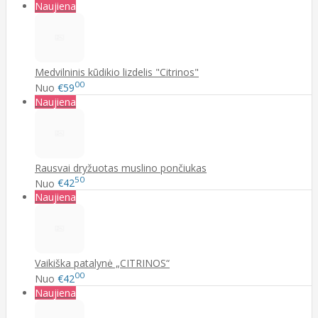
Naujiena
Medvilninis kūdikio lizdelis "Citrinos"
00
Nuo
€59
Naujiena
Rausvai dryžuotas muslino pončiukas
50
Nuo
€42
Naujiena
Vaikiška patalynė „CITRINOS“
00
Nuo
€42
Naujiena