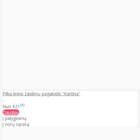
Pilka lininė žaidimų pagalvėlė "Karūna"
..
00
Nuo
€21
Daugiau
Į palyginimą
Į norų sąrašą