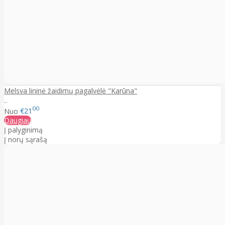
Melsva lininė žaidimų pagalvėlė "Karūna"
..
00
Nuo
€21
Daugiau
Į palyginimą
Į norų sąrašą