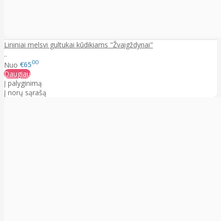
Lininiai melsvi gultukai kūdikiams "Žvaigždynai"
..
00
Nuo
€65
Daugiau
Į palyginimą
Į norų sąrašą