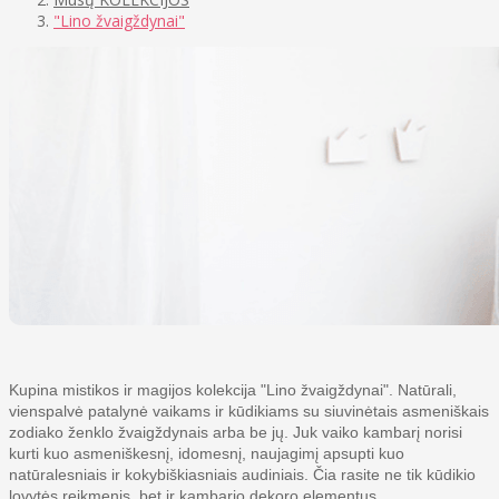
"Lino žvaigždynai"
Kupina mistikos ir magijos kolekcija "Lino žvaigždynai". Natūrali,
vienspalvė patalynė vaikams ir kūdikiams su siuvinėtais asmeniškais
zodiako ženklo žvaigždynais arba be jų. Juk vaiko kambarį norisi
kurti kuo asmeniškesnį, idomesnį, naujagimį apsupti kuo
natūralesniais ir kokybiškiasniais audiniais. Čia rasite ne tik kūdikio
lovytės reikmenis, bet ir kambario dekoro elementus.