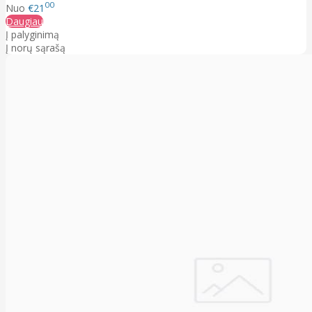
00
Nuo
€21
Daugiau
Į palyginimą
Į norų sąrašą