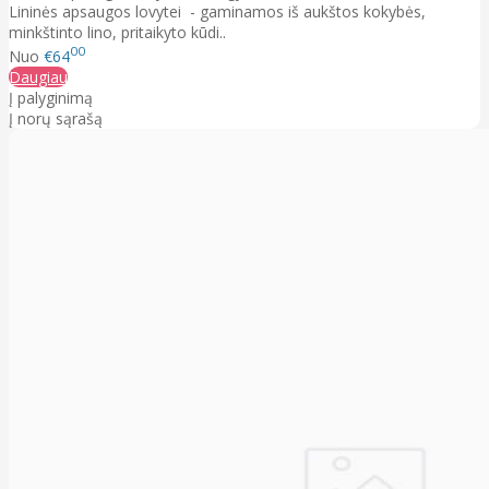
Lininės apsaugos lovytei - gaminamos iš aukštos kokybės,
minkštinto lino, pritaikyto kūdi..
00
Nuo
€64
Daugiau
Į palyginimą
Į norų sąrašą