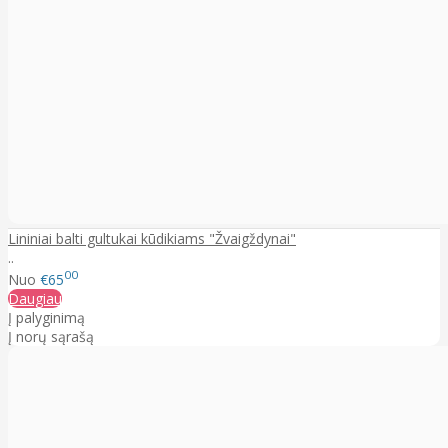
Lininiai balti gultukai kūdikiams "Žvaigždynai"
..
00
Nuo
€65
Daugiau
Į palyginimą
Į norų sąrašą