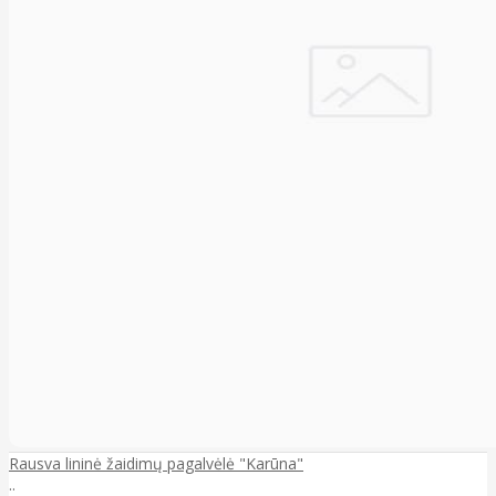
Rausva lininė žaidimų pagalvėlė "Karūna"
..