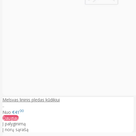
Melsvas lininis pledas kūdikiui
..
00
Nuo
€41
Daugiau
Į palyginimą
Į norų sąrašą