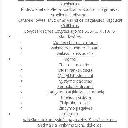
kūdikiams
Kūdikio kraitelis
Pledai kūdikiams
Kūdikio miegmaišis,
smėlinukai, pižamos
Karuselė lovytei
Muzikinės vaikiškos pagalvėlės
Migdukai
kūdikiams
Lovytės kišenės
Lovytės sijonas
SUSIKURK PATS!
Maudynėms
Vonios chalatai vaikams
Vaikiški paplūdimio chalatai
Vaikiški rankšluosčiai
Mamai
Chalatai moterims
Dideli rankšluosčiai
Vystyklai, Merliukai
Vystymo paklotas
Seilinukai kūdikiams
Daugkartiniai įklotai į liemenėlę
Buteliukų šildikliai
Čiulptukų laikikliai
Žindymo pagalvės
Interjerui
Vaikiškos dekoratyvinės pagalvėlės
Kilimai vaikams
Sėdmaišiai vaikams
Sienų dekoras