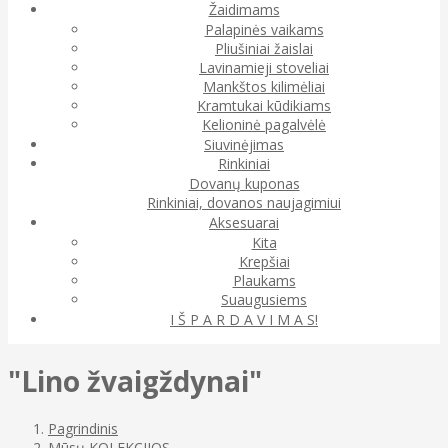
Žaidimams
Palapinės vaikams
Pliušiniai žaislai
Lavinamieji stoveliai
Mankštos kilimėliai
Kramtukai kūdikiams
Kelioninė pagalvėlė
Siuvinėjimas
Rinkiniai
Dovanų kuponas
Rinkiniai, dovanos naujagimiui
Aksesuarai
Kita
Krepšiai
Plaukams
Suaugusiems
I Š P A R D A V I M A S!
"Lino žvaigždynai"
Pagrindinis
Mūsų KOLEKCIJOS