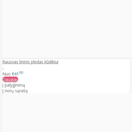
Rausvas lininis pledas kūdikiui
..
00
Nuo
€41
Daugiau
Į palyginimą
Į norų sąrašą