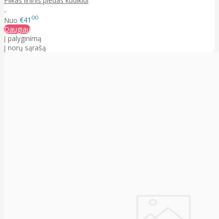
Pilkas lininis pledas kūdikiui
..
00
Nuo
€41
Daugiau
Į palyginimą
Į norų sąrašą