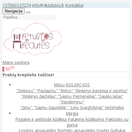
+37060137274
info@4kedutes.lt
Kontaktai
Navigacija
Mano paskyra
00
€0
0
Prekių krepšelis tuščias!
Mūsų KOLEKCIJOS
"Debesų"
"Paslapčių"
"Retro"
"Rinkinys baseinui ir sportui"
"Rinkinys darželiui"
"Sapnų Piemenėliai"
"Saulės lašai"
"Vandenynų"
"Girių"
"Sapnų Gaudyklė"
"Lino žvaigždynai"
Vežimėliui
Miegui
Pagalvė ir antklodė kūdikiui
Patalynė kūdikiams
Paklodės su
guma
Lovytės apsaugėlės
Bortelio apsaugėlės lovytei
Gultukai