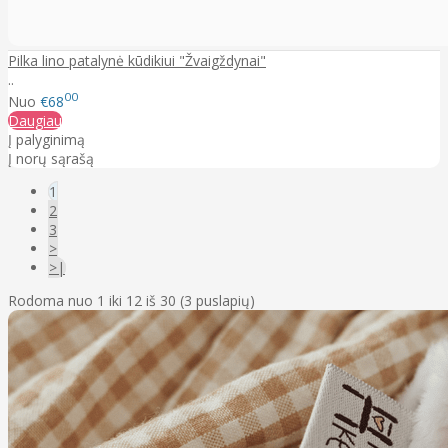
Pilka lino patalynė kūdikiui "Žvaigždynai"
..
00
Nuo
€68
Daugiau
Į palyginimą
Į norų sąrašą
1
2
3
>
>|
Rodoma nuo 1 iki 12 iš 30 (3 puslapių)