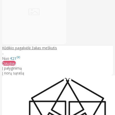
Kūdikio pagalvėlė žalias meškutis
..
00
Nuo
€21
Daugiau
Į palyginimą
Į norų sąrašą