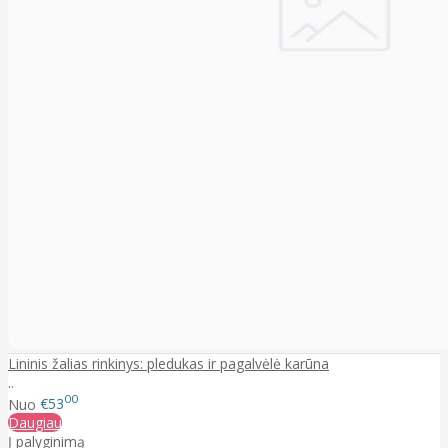
Lininis žalias rinkinys: pledukas ir pagalvėlė karūna
..
00
Nuo
€53
Daugiau
Į palyginimą