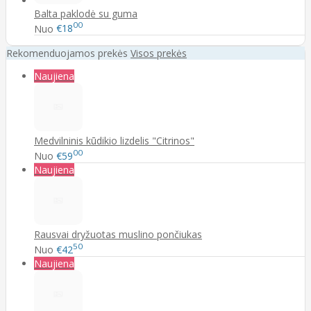
Balta paklodė su guma
00
Nuo
€18
Rekomenduojamos prekės
Visos prekės
Naujiena
Medvilninis kūdikio lizdelis "Citrinos"
00
Nuo
€59
Naujiena
Rausvai dryžuotas muslino pončiukas
50
Nuo
€42
Naujiena