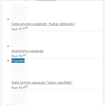
Dekoratyvinė pagalvėlė "Baltas debesėlis"
00
Nuo
€15
Siuvinėjimo paslauga
50
Nuo
€6
Populiari
Balta lovytės apsauga "Sapnų gaudyklė"
00
Nuo
€54