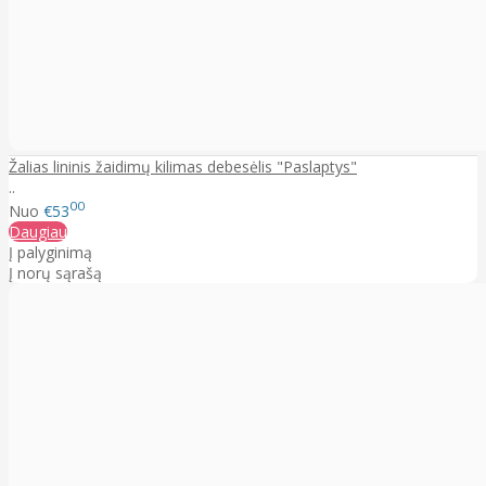
Žalias lininis žaidimų kilimas debesėlis "Paslaptys"
..
00
Nuo
€53
Daugiau
Į palyginimą
Į norų sąrašą