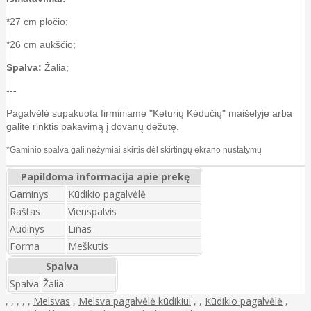
*27 cm pločio;
*26 cm aukščio;
Spalva:
Žalia;
---
Pagalvėlė supakuota firminiame "Keturių Kėdučių" maišelyje arba
galite rinktis pakavimą į dovanų dėžutę.
*Gaminio spalva gali nežymiai skirtis dėl skirtingų ekrano nustatymų
Papildoma informacija apie prekę
Gaminys
Kūdikio pagalvėlė
Raštas
Vienspalvis
Audinys
Linas
Forma
Meškutis
Spalva
Spalva
Žalia
,
,
,
,
,
Melsvas
,
Melsva pagalvėlė kūdikiui
,
,
Kūdikio pagalvėlė
,