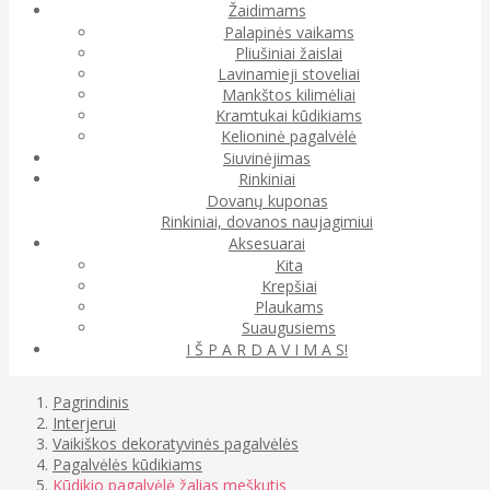
Žaidimams
Palapinės vaikams
Pliušiniai žaislai
Lavinamieji stoveliai
Mankštos kilimėliai
Kramtukai kūdikiams
Kelioninė pagalvėlė
Siuvinėjimas
Rinkiniai
Dovanų kuponas
Rinkiniai, dovanos naujagimiui
Aksesuarai
Kita
Krepšiai
Plaukams
Suaugusiems
I Š P A R D A V I M A S!
Pagrindinis
Interjerui
Vaikiškos dekoratyvinės pagalvėlės
Pagalvėlės kūdikiams
Kūdikio pagalvėlė žalias meškutis