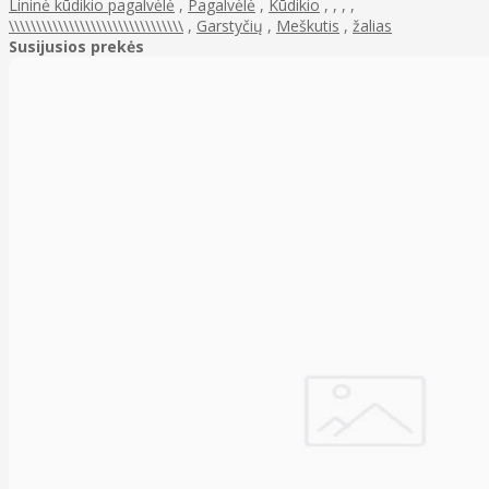
Lininė kūdikio pagalvėlė
,
Pagalvėlė
,
Kūdikio
,
,
,
,
\\\\\\\\\\\\\\\\\\\\\\\\\\\\\\\\
,
Garstyčių
,
Meškutis
,
žalias
Susijusios prekės