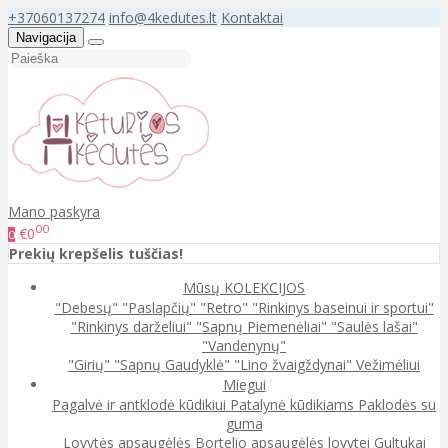
+37060137274
info@4kedutes.lt
Kontaktai
Navigacija
Mano paskyra
00
€0
0
Prekių krepšelis tuščias!
Mūsų KOLEKCIJOS
"Debesų"
"Paslapčių"
"Retro"
"Rinkinys baseinui ir sportui"
"Rinkinys darželiui"
"Sapnų Piemenėliai"
"Saulės lašai"
"Vandenynų"
"Girių"
"Sapnų Gaudyklė"
"Lino žvaigždynai"
Vežimėliui
Miegui
Pagalvė ir antklodė kūdikiui
Patalynė kūdikiams
Paklodės su
guma
Lovytės apsaugėlės
Bortelio apsaugėlės lovytei
Gultukai