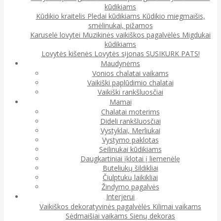
kūdikiams
Kūdikio kraitelis
Pledai kūdikiams
Kūdikio miegmaišis,
smėlinukai, pižamos
Karuselė lovytei
Muzikinės vaikiškos pagalvėlės
Migdukai
kūdikiams
Lovytės kišenės
Lovytės sijonas
SUSIKURK PATS!
Maudynėms
Vonios chalatai vaikams
Vaikiški paplūdimio chalatai
Vaikiški rankšluosčiai
Mamai
Chalatai moterims
Dideli rankšluosčiai
Vystyklai, Merliukai
Vystymo paklotas
Seilinukai kūdikiams
Daugkartiniai įklotai į liemenėlę
Buteliukų šildikliai
Čiulptukų laikikliai
Žindymo pagalvės
Interjerui
Vaikiškos dekoratyvinės pagalvėlės
Kilimai vaikams
Sėdmaišiai vaikams
Sienų dekoras