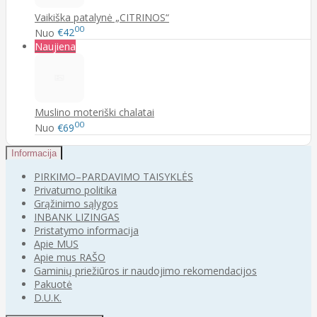
Vaikiška patalynė „CITRINOS“
00
Nuo
€42
Naujiena
Muslino moteriški chalatai
00
Nuo
€69
Informacija
PIRKIMO–PARDAVIMO TAISYKLĖS
Privatumo politika
Grąžinimo sąlygos
INBANK LIZINGAS
Pristatymo informacija
Apie MUS
Apie mus RAŠO
Gaminių priežiūros ir naudojimo rekomendacijos
Pakuotė
D.U.K.