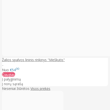
Žalios spalvos lininis rinkinys "Meškutis"
..
00
Nuo
€54
Daugiau
Į palyginimą
Į norų sąrašą
Neseniai žiūrėtos
Visos prekės