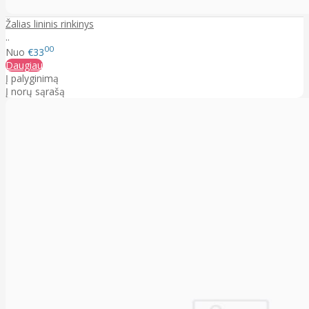
Žalias lininis rinkinys
..
00
Nuo
€33
Daugiau
Į palyginimą
Į norų sąrašą