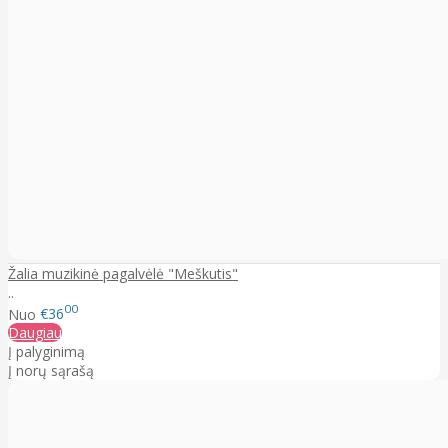
Žalia muzikinė pagalvėlė "Meškutis"
..
00
Nuo
€36
Daugiau
Į palyginimą
Į norų sąrašą