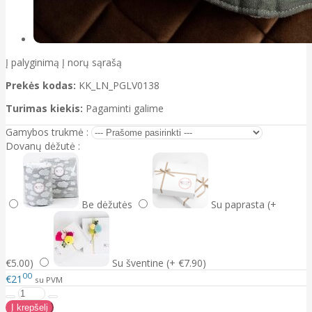
Į palyginimą
Į norų sąrašą
Prekės kodas:
KK_LN_PGLV0138
Turimas kiekis:
Pagaminti galime
Gamybos trukmė :
Dovanų dėžutė :
Be dėžutės
Su paprasta (+
€5.00)
Su šventine (+ €7.90)
00
€21
su PVM