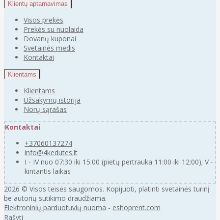
Klientų aptarnavimas
Visos prekės
Prekės su nuolaida
Dovanų kuponai
Svetainės medis
Kontaktai
Klientams
Klientams
Užsakymų istorija
Norų sąrašas
Kontaktai
+37060137274
info@4kedutes.lt
I - IV nuo 07:30 iki 15:00 (pietų pertrauka 11:00 iki 12:00); V -
kintantis laikas
2026 © Visos teisės saugomos. Kopijuoti, platinti svetainės turinį
be autorių sutikimo draudžiama.
Elektroninių parduotuvių nuoma
-
eshoprent.com
Rašyti