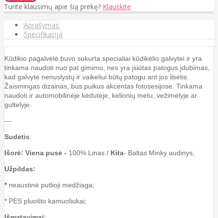
Turite klausimų apie šią prekę?
Klauskite
Aprašymas
Specifikacija
Kūdikio pagalvėlė buvo sukurta specialiai kūdikėlio galvytei ir yra
tinkama naudoti nuo pat gimimo, nes yra įsiūtas patogus įdubimas,
kad galvytė nenuslystų ir vaikeliui būtų patogu ant jos ilsėtis.
Žaismingas dizainas, bus puikus akcentas fotosesijose. Tinkama
naudoti ir automobilinėje kėdutėje, kelionių metu, vežimelyje ar
gultelyje.
---
Sudėtis
:
Išorė: Viena pusė -
100% Linas /
Kita
- Baltas Minky audinys;
Užpildas:
*
neaustinė putlioji medžiaga;
* PES pluošto kamuoliukai;
Išmatavimai: