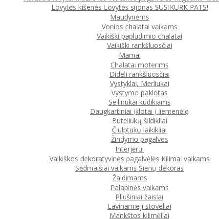
Lovytės kišenės
Lovytės sijonas
SUSIKURK PATS!
Maudynėms
Vonios chalatai vaikams
Vaikiški paplūdimio chalatai
Vaikiški rankšluosčiai
Mamai
Chalatai moterims
Dideli rankšluosčiai
Vystyklai, Merliukai
Vystymo paklotas
Seilinukai kūdikiams
Daugkartiniai įklotai į liemenėlę
Buteliukų šildikliai
Čiulptukų laikikliai
Žindymo pagalvės
Interjerui
Vaikiškos dekoratyvinės pagalvėlės
Kilimai vaikams
Sėdmaišiai vaikams
Sienų dekoras
Žaidimams
Palapinės vaikams
Pliušiniai žaislai
Lavinamieji stoveliai
Mankštos kilimėliai