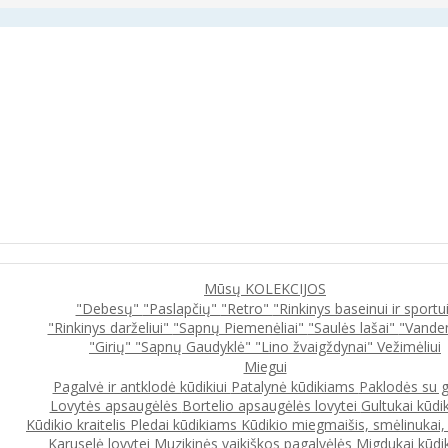
Mūsų KOLEKCIJOS
"Debesų"
"Paslapčių"
"Retro"
"Rinkinys baseinui ir sportu
"Rinkinys darželiui"
"Sapnų Piemenėliai"
"Saulės lašai"
"Vande
"Girių"
"Sapnų Gaudyklė"
"Lino žvaigždynai"
Vežimėliui
Miegui
Pagalvė ir antklodė kūdikiui
Patalynė kūdikiams
Paklodės su 
Lovytės apsaugėlės
Bortelio apsaugėlės lovytei
Gultukai kūdi
Kūdikio kraitelis
Pledai kūdikiams
Kūdikio miegmaišis, smėlinukai
Karuselė lovytei
Muzikinės vaikiškos pagalvėlės
Migdukai kūdi