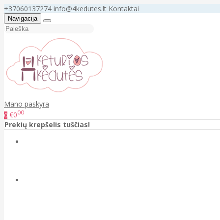
+37060137274
info@4kedutes.lt
Kontaktai
Navigacija
Mano paskyra
00
€0
0
Prekių krepšelis tuščias!