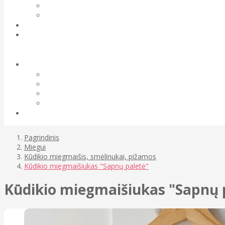
Pagrindinis
Miegui
Kūdikio miegmaišis, smėlinukai, pižamos
Kūdikio miegmaišiukas "Sapnų paletė"
Kūdikio miegmaišiukas "Sapnų 