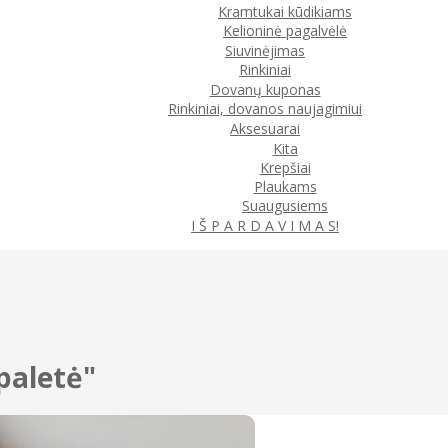
Kramtukai kūdikiams
Kelioninė pagalvėlė
Siuvinėjimas
Rinkiniai
Dovanų kuponas
Rinkiniai, dovanos naujagimiui
Aksesuarai
Kita
Krepšiai
Plaukams
Suaugusiems
I Š P A R D A V I M A S!
paletė"