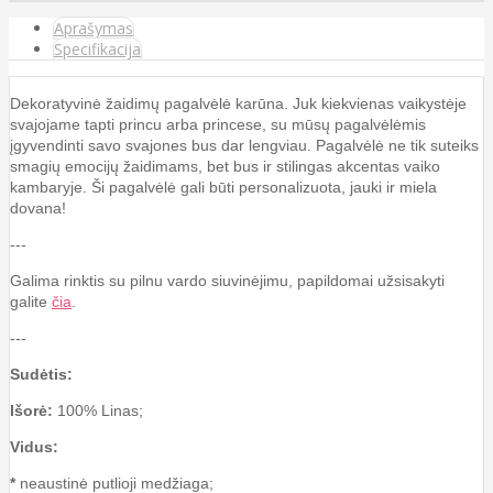
Aprašymas
Specifikacija
Dekoratyvinė žaidimų pagalvėlė karūna. Juk kiekvienas vaikystėje
svajojame tapti princu arba princese, su mūsų pagalvėlėmis
įgyvendinti savo svajones bus dar lengviau. Pagalvėlė ne tik suteiks
smagių emocijų žaidimams, bet bus ir stilingas akcentas vaiko
kambaryje. Ši pagalvėlė gali būti personalizuota, jauki ir miela
dovana!
---
Galima rinktis su pilnu vardo siuvinėjimu, papildomai užsisakyti
galite
čia
.
---
Sudėtis:
Išorė:
100% Linas;
Vidus:
*
neaustinė putlioji medžiaga;