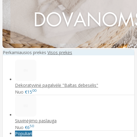
Perkamiausios prekės
Visos prekės
Dekoratyvinė pagalvėlė "Baltas debesėlis"
00
Nuo
€15
Siuvinėjimo paslauga
50
Nuo
€6
Populiari