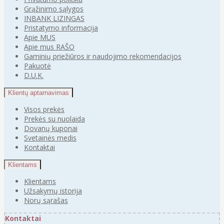
Grąžinimo sąlygos
INBANK LIZINGAS
Pristatymo informacija
Apie MUS
Apie mus RAŠO
Gaminių priežiūros ir naudojimo rekomendacijos
Pakuotė
D.U.K.
Klientų aptarnavimas
Visos prekės
Prekės su nuolaida
Dovanų kuponai
Svetainės medis
Kontaktai
Klientams
Klientams
Užsakymų istorija
Norų sąrašas
Kontaktai