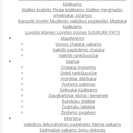
kūdikiams
Kūdikio kraitelis
Pledai kūdikiams
Kūdikio miegmaišis,
smėlinukai, pižamos
Karuselė lovytei
Muzikinės vaikiškos pagalvėlės
Migdukai
kūdikiams
Lovytės kišenės
Lovytės sijonas
SUSIKURK PATS!
Maudynėms
Vonios chalatai vaikams
Vaikiški paplūdimio chalatai
Vaikiški rankšluosčiai
Mamai
Chalatai moterims
Dideli rankšluosčiai
Vystyklai, Merliukai
Vystymo paklotas
Seilinukai kūdikiams
Daugkartiniai įklotai į liemenėlę
Buteliukų šildikliai
Čiulptukų laikikliai
Žindymo pagalvės
Interjerui
Vaikiškos dekoratyvinės pagalvėlės
Kilimai vaikams
Sėdmaišiai vaikams
Sienų dekoras