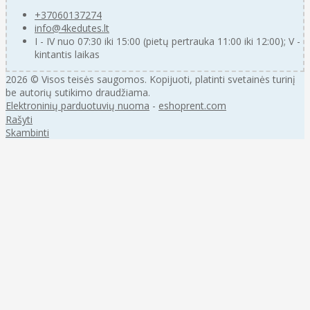
+37060137274
info@4kedutes.lt
I - IV nuo 07:30 iki 15:00 (pietų pertrauka 11:00 iki 12:00); V -
kintantis laikas
2026 © Visos teisės saugomos. Kopijuoti, platinti svetainės turinį
be autorių sutikimo draudžiama.
Elektroninių parduotuvių nuoma
-
eshoprent.com
Rašyti
Skambinti