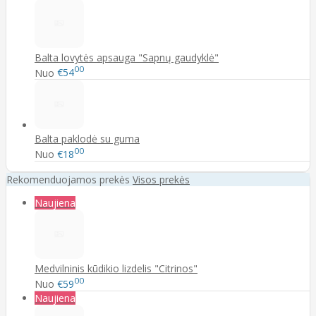
Balta lovytės apsauga "Sapnų gaudyklė"
00
Nuo
€54
Balta paklodė su guma
00
Nuo
€18
Rekomenduojamos prekės
Visos prekės
Naujiena
Medvilninis kūdikio lizdelis "Citrinos"
00
Nuo
€59
Naujiena