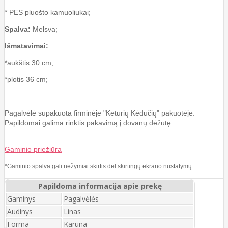
* PES pluošto kamuoliukai;
Spalva:
Melsva;
Išmatavimai:
*aukštis 30 cm;
*plotis 36 cm;
Pagalvėlė supakuota firminėje "Keturių Kėdučių" pakuotėje.
Papildomai galima rinktis pakavimą į dovanų dėžutę.
Gaminio priežiūra
*Gaminio spalva gali nežymiai skirtis dėl skirtingų ekrano nustatymų
Papildoma informacija apie prekę
Gaminys
Pagalvėlės
Audinys
Linas
Forma
Karūna