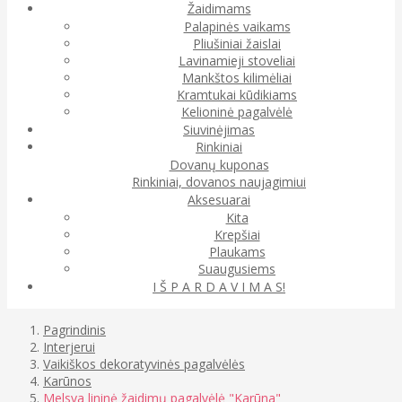
Žaidimams
Palapinės vaikams
Pliušiniai žaislai
Lavinamieji stoveliai
Mankštos kilimėliai
Kramtukai kūdikiams
Kelioninė pagalvėlė
Siuvinėjimas
Rinkiniai
Dovanų kuponas
Rinkiniai, dovanos naujagimiui
Aksesuarai
Kita
Krepšiai
Plaukams
Suaugusiems
I Š P A R D A V I M A S!
Pagrindinis
Interjerui
Vaikiškos dekoratyvinės pagalvėlės
Karūnos
Melsva lininė žaidimų pagalvėlė "Karūna"