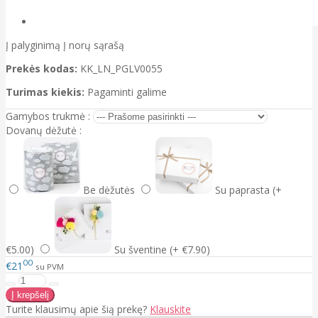
Į palyginimą
Į norų sąrašą
Prekės kodas:
KK_LN_PGLV0055
Turimas kiekis:
Pagaminti galime
Gamybos trukmė :
Dovanų dėžutė :
Be dėžutės
Su paprasta (+
€5.00)
Su šventine (+ €7.90)
00
€21
su PVM
Turite klausimų apie šią prekę?
Klauskite