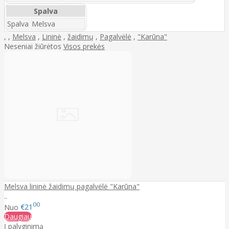
Spalva
Spalva
Melsva
,
,
Melsva
,
Lininė
,
žaidimų
,
Pagalvėlė
,
"Karūna"
Neseniai žiūrėtos
Visos prekės
Melsva lininė žaidimų pagalvėlė "Karūna"
..
00
Nuo
€21
Daugiau
Į palyginimą