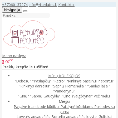
+37060137274
info@4kedutes.lt
Kontaktai
Navigacija
Mano paskyra
00
€0
0
Prekių krepšelis tuščias!
Mūsų KOLEKCIJOS
"Debesų"
"Paslapčių"
"Retro"
"Rinkinys baseinui ir sportui"
"Rinkinys darželiui"
"Sapnų Piemenėliai"
"Saulės lašai"
"Vandenynų"
"Girių"
"Sapnų Gaudyklė"
"Lino žvaigždynai"
Vežimėliui
Miegui
Pagalvė ir antklodė kūdikiui
Patalynė kūdikiams
Paklodės su
guma
Lovytės apsaugėlės
Bortelio apsaugėlės lovytei
Gultukai