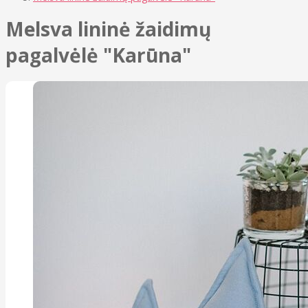
Melsva lininė žaidimų
pagalvėlė "Karūna"