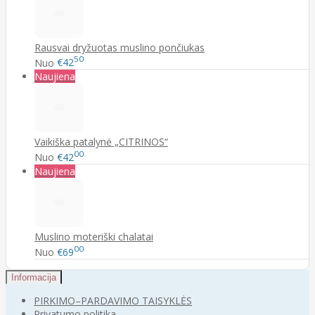
Rausvai dryžuotas muslino pončiukas
50
Nuo
€42
Naujiena
Vaikiška patalynė „CITRINOS“
00
Nuo
€42
Naujiena
Muslino moteriški chalatai
00
Nuo
€69
Informacija
PIRKIMO–PARDAVIMO TAISYKLĖS
Privatumo politika