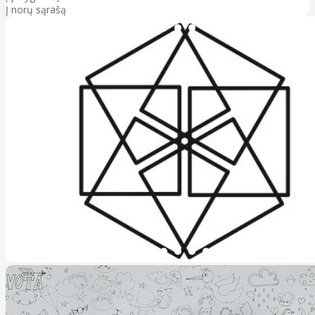
Į norų sąrašą