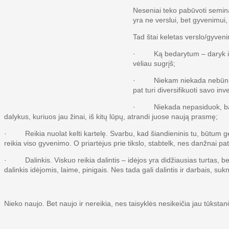
Neseniai teko pabūvoti seminar
yra ne verslui, bet gyvenimu
Tad štai keletas verslo/gyveni
· Ką bedarytum – daryk iš idė
vėliau sugrįš;
· Niekam niekada nebūna lengva
pat turi diversifikuoti savo in
· Niekada nepasiduok, bandyk 
dalykus, kuriuos jau žinai, iš kitų lūpų, atrandi juose naują prasmę;
· Reikia nuolat kelti kartelę. Svarbu, kad šiandieninis tu, būtum geresni
reikia viso gyvenimo. O priartėjus prie tikslo, stabtelk, nes danžnai pati
· Dalinkis. Viskuo reikia dalintis – idėjos yra didžiausias turtas, bet
dalinkis idėjomis, laime, pinigais. Nes tada gali dalintis ir darbais, 
Nieko naujo. Bet naujo ir nereikia, nes taisyklės nesikeičia jau tūkstan