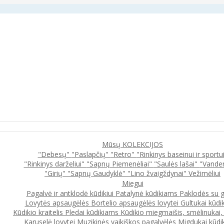
Mūsų KOLEKCIJOS
"Debesų"
"Paslapčių"
"Retro"
"Rinkinys baseinui ir sportu
"Rinkinys darželiui"
"Sapnų Piemenėliai"
"Saulės lašai"
"Vande
"Girių"
"Sapnų Gaudyklė"
"Lino žvaigždynai"
Vežimėliui
Miegui
Pagalvė ir antklodė kūdikiui
Patalynė kūdikiams
Paklodės su 
Lovytės apsaugėlės
Bortelio apsaugėlės lovytei
Gultukai kūdi
Kūdikio kraitelis
Pledai kūdikiams
Kūdikio miegmaišis, smėlinukai
Karuselė lovytei
Muzikinės vaikiškos pagalvėlės
Migdukai kūdi