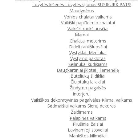
Lovytės kišenės
Lovytės sijonas
SUSIKURK PATS!
Maudynėms
Vonios chalatai vaikams
Vaikiški paplūdimio chalatai
Vaikiški rankšluosčiai
Mamai
Chalatai moterims
Dideli rankšluosčiai
Vystyklai, Merliukai
Vystymo paklotas
Seilinukai kūdikiams
Daugkartiniai įklotai į liemenėlę
Buteliukų šildikliai
Čiulptukų laikikliai
Žindymo pagalvės
Interjerui
Vaikiškos dekoratyvinės pagalvėlės
Kilimai vaikams
Sėdmaišiai vaikams
Sienų dekoras
Žaidimams
Palapinės vaikams
Pliušiniai žaislai
Lavinamieji stoveliai
Mankštos kilimėliai