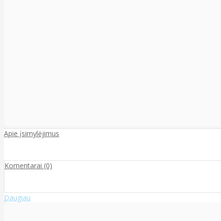
Apie įsimylėjimus
Komentarai (0)
Daugiau