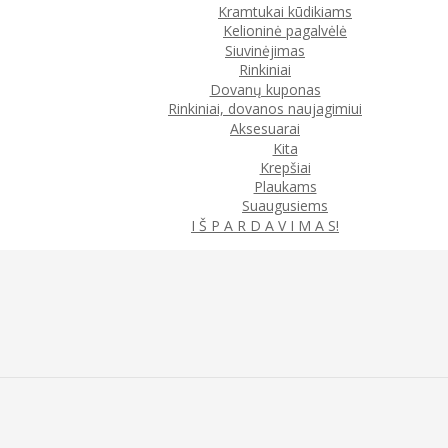
Kramtukai kūdikiams
Kelioninė pagalvėlė
Siuvinėjimas
Rinkiniai
Dovanų kuponas
Rinkiniai, dovanos naujagimiui
Aksesuarai
Kita
Krepšiai
Plaukams
Suaugusiems
I Š P A R D A V I M A S!