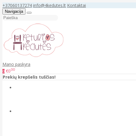
+37060137274
info@4kedutes.lt
Kontaktai
Navigacija
Mano paskyra
00
€0
0
Prekių krepšelis tuščias!