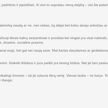
tirtimis ir įspūdžiais. Iš viso to supratau vieną dalyką – visi šie patar
.
kimirką naudą ar ne, nes viskas, ką idėjai bet kokiu atveju anksčiau ar
i tikrais kalnų serpantinais ir posūkiai bei vingiai yra visai natūralu.
ine, dvasine, socialine prasme;
 manai esąs, bet gal net naują save. Mat kartas darydamas ar girdėdama
. Išsikelti iššūkius ir juos įveikti yra tiesiog būtina. Net jei tam pasiru
ikalingi žmonės – tai jie sukuria tikrą vertę. Vienas lauke – ne karys. T
k išauga;