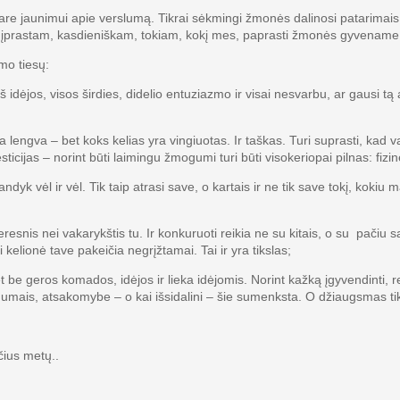
e jaunimui apie verslumą. Tikrai sėkmingi žmonės dalinosi patarimais, pa
i, įprastam, kasdieniškam, tokiam, kokį mes, paprasti žmonės gyvename
mo tiesų:
jos, visos širdies, didelio entuziazmo ir visai nesvarbu, ar gausi tą a
 – bet koks kelias yra vingiuotas. Ir taškas. Turi suprasti, kad važiuoj
vesticijas – norint būti laimingu žmogumi turi būti visokeriopai pilnas: fiz
vėl ir vėl. Tik taip atrasi save, o kartais ir ne tik save tokį, kokiu
s nei vakarykštis tu. Ir konkuruoti reikia ne su kitais, o su pačiu savimi
 kelionė tave pakeičia negrįžtamai. Tai ir yra tikslas;
 be geros komados, idėjos ir lieka idėjomis. Norint kažką įgyvendinti, re
suknumais, atsakomybe – o kai išsidalini – šie sumenksta. O džiaugsmas ti
čius metų..