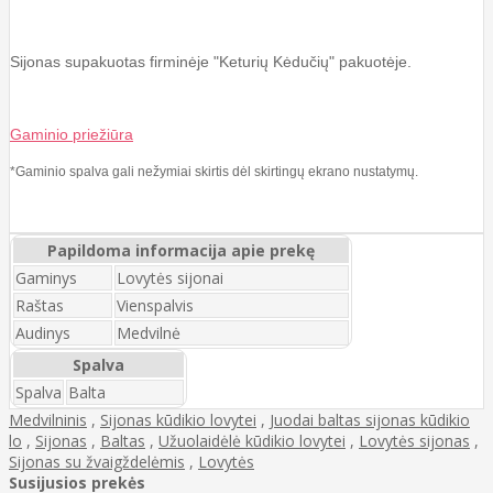
Sijonas supakuotas firminėje "Keturių Kėdučių" pakuotėje.
Gaminio priežiūra
*Gaminio spalva gali nežymiai skirtis dėl skirtingų ekrano nustatymų.
Papildoma informacija apie prekę
Gaminys
Lovytės sijonai
Raštas
Vienspalvis
Audinys
Medvilnė
Spalva
Spalva
Balta
Medvilninis
,
Sijonas kūdikio lovytei
,
Juodai baltas sijonas kūdikio
lo
,
Sijonas
,
Baltas
,
Užuolaidėlė kūdikio lovytei
,
Lovytės sijonas
,
Sijonas su žvaigždelėmis
,
Lovytės
Susijusios prekės