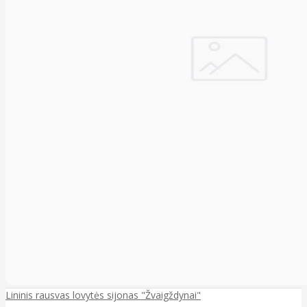
Lininis rausvas lovytės sijonas "Žvaigždynai"