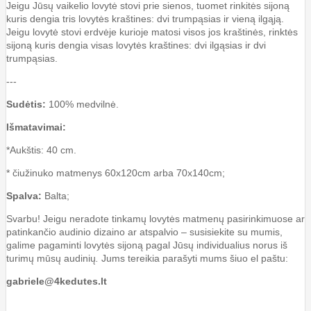
Jeigu Jūsų vaikelio lovytė stovi prie sienos, tuomet rinkitės sijoną
kuris dengia tris lovytės kraštines: dvi trumpąsias ir vieną ilgąją.
Jeigu lovytė stovi erdvėje kurioje matosi visos jos kraštinės, rinktės
sijoną kuris dengia visas lovytės kraštines: dvi ilgąsias ir dvi
trumpąsias.
---
Sudėtis:
100% medvilnė.
Išmatavimai:
*Aukštis: 40 cm.
* čiužinuko matmenys 60x120cm arba 70x140cm;
Spalva:
Balta;
Svarbu! Jeigu neradote tinkamų lovytės matmenų pasirinkimuose ar
patinkančio audinio dizaino ar atspalvio – susisiekite su mumis,
galime pagaminti lovytės sijoną pagal Jūsų individualius norus iš
turimų mūsų audinių
.
Jums tereikia parašyti mums šiuo el paštu:
gabriele@4kedutes.lt