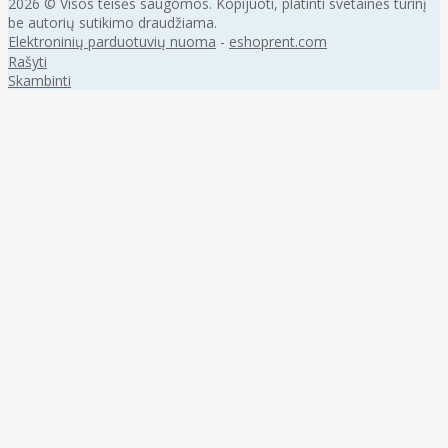
2026 © Visos teisės saugomos. Kopijuoti, platinti svetainės turinį
be autorių sutikimo draudžiama.
Elektroninių parduotuvių nuoma
-
eshoprent.com
Rašyti
Skambinti