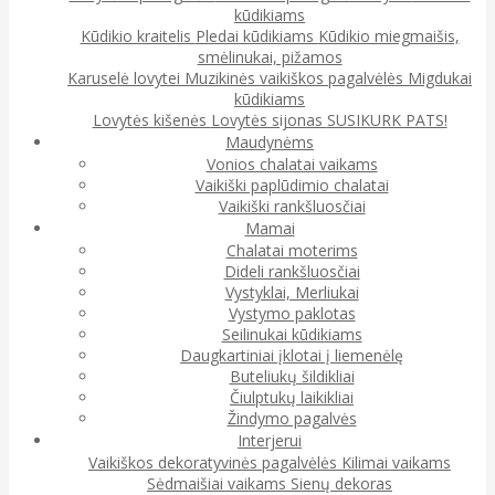
kūdikiams
Kūdikio kraitelis
Pledai kūdikiams
Kūdikio miegmaišis,
smėlinukai, pižamos
Karuselė lovytei
Muzikinės vaikiškos pagalvėlės
Migdukai
kūdikiams
Lovytės kišenės
Lovytės sijonas
SUSIKURK PATS!
Maudynėms
Vonios chalatai vaikams
Vaikiški paplūdimio chalatai
Vaikiški rankšluosčiai
Mamai
Chalatai moterims
Dideli rankšluosčiai
Vystyklai, Merliukai
Vystymo paklotas
Seilinukai kūdikiams
Daugkartiniai įklotai į liemenėlę
Buteliukų šildikliai
Čiulptukų laikikliai
Žindymo pagalvės
Interjerui
Vaikiškos dekoratyvinės pagalvėlės
Kilimai vaikams
Sėdmaišiai vaikams
Sienų dekoras