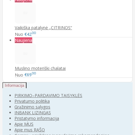
Vaikiška patalynė „CITRINOS“
00
Nuo
€42
Naujiena
Muslino moteriški chalatai
00
Nuo
€69
Informacija
PIRKIMO–PARDAVIMO TAISYKLĖS
Privatumo politika
Grąžinimo sąlygos
INBANK LIZINGAS
Pristatymo informacija
Apie MUS
Apie mus RAŠO