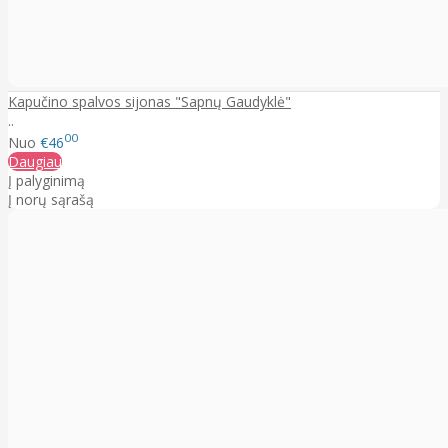
Kapučino spalvos sijonas "Sapnų Gaudyklė"
..
00
Nuo
€46
Daugiau
Į palyginimą
Į norų sąrašą