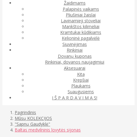
Žaidimams
Palapinės vaikams
Pliušiniai žaislai
Lavinamieji stoveliai
Mankštos kilimėliai
Kramtukai kūdikiams
Kelioninė pagalvėlė
Siuvinėjimas
Rinkiniai
Dovanų kuponas
Rinkiniai, dovanos naujagimiui
Aksesuarai
Kita
Krepšiai
Plaukams
Suaugusiems
I Š P A R D A V I M A S!
Pagrindinis
Mūsų KOLEKCIJOS
"Sapnų Gaudyklė"
Baltas medvilninis lovytės sijonas