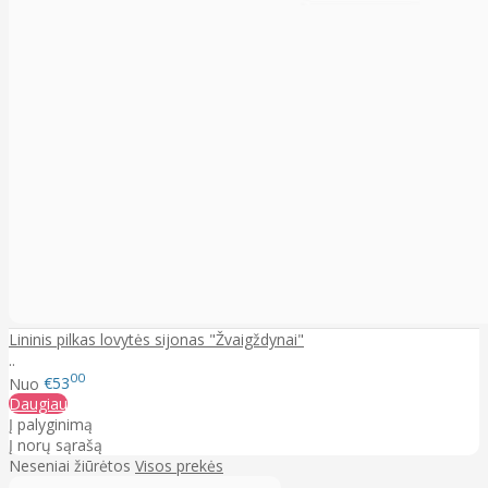
Lininis pilkas lovytės sijonas "Žvaigždynai"
..
00
Nuo
€53
Daugiau
Į palyginimą
Į norų sąrašą
Neseniai žiūrėtos
Visos prekės