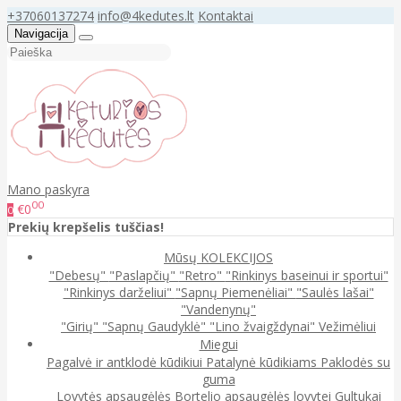
+37060137274
info@4kedutes.lt
Kontaktai
Navigacija
Mano paskyra
00
€0
0
Prekių krepšelis tuščias!
Mūsų KOLEKCIJOS
"Debesų"
"Paslapčių"
"Retro"
"Rinkinys baseinui ir sportui"
"Rinkinys darželiui"
"Sapnų Piemenėliai"
"Saulės lašai"
"Vandenynų"
"Girių"
"Sapnų Gaudyklė"
"Lino žvaigždynai"
Vežimėliui
Miegui
Pagalvė ir antklodė kūdikiui
Patalynė kūdikiams
Paklodės su
guma
Lovytės apsaugėlės
Bortelio apsaugėlės lovytei
Gultukai