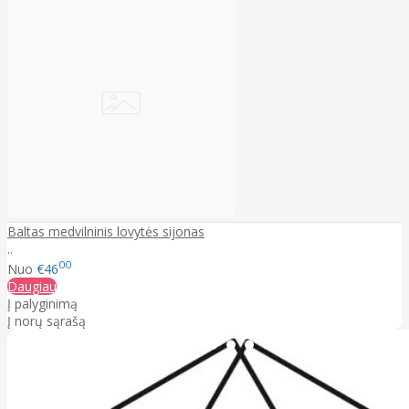
Baltas medvilninis lovytės sijonas
..
00
Nuo
€46
Daugiau
Į palyginimą
Į norų sąrašą