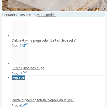
Perkamiausios prekės
Visos prekės
Dekoratyvinė pagalvėlė "Baltas debesėlis"
00
Nuo
€15
Siuvinėjimo paslauga
50
Nuo
€6
Populiari
Balta lovytės apsauga "Sapnų gaudyklė"
00
Nuo
€54