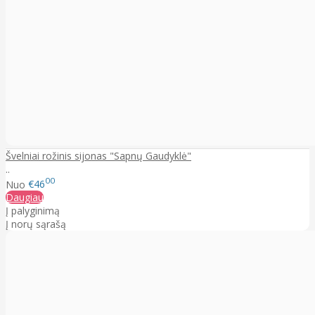
Švelniai rožinis sijonas "Sapnų Gaudyklė"
..
00
Nuo
€46
Daugiau
Į palyginimą
Į norų sąrašą