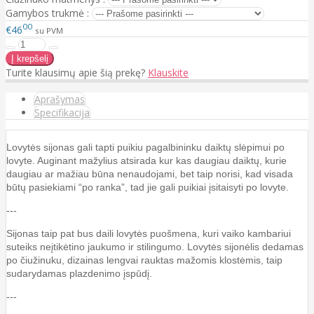
Gamybos trukmė :
00
€46
su PVM
Turite klausimų apie šią prekę?
Klauskite
Aprašymas
Specifikacija
Lovytės sijonas gali tapti puikiu pagalbininku daiktų slėpimui po
lovyte. Auginant mažylius atsirada kur kas daugiau daiktų, kurie
daugiau ar mažiau būna nenaudojami, bet taip norisi, kad visada
būtų pasiekiami “po ranka”, tad jie gali puikiai įsitaisyti po lovyte.
---
Sijonas taip pat bus daili lovytės puošmena, kuri vaiko kambariui
suteiks neįtikėtino jaukumo ir stilingumo. Lovytės sijonėlis dedamas
po čiužinuku, dizainas lengvai rauktas mažomis klostėmis, taip
sudarydamas plazdenimo įspūdį.
---