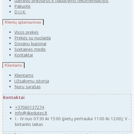
Gaminių priežiūros ir naudojimo rekomendacijos
Pakuotė
D.U.K.
Klientų aptarnavimas
Visos prekės
Prekės su nuolaida
Dovanų kuponai
Svetainės medis
Kontaktai
Klientams
Klientams
Užsakymų istorija
Norų sąrašas
Kontaktai
+37060137274
info@4kedutes.lt
I - IV nuo 07:30 iki 15:00 (pietų pertrauka 11:00 iki 12:00); V -
kintantis laikas