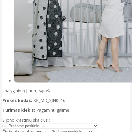
Į palyginimą
Į norų sąrašą
Prekės kodas:
KK_MD_SJN0016
Turimas kiekis:
Pagaminti galime
Sijono kraštinių skaičius :
Čiužinuko matmenys :