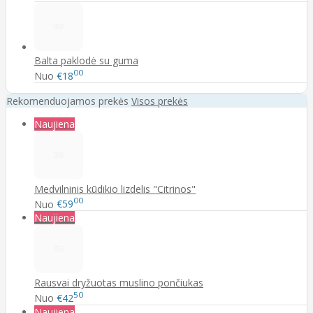
Balta paklodė su guma
00
Nuo
€18
Rekomenduojamos prekės
Visos prekės
Naujiena
Medvilninis kūdikio lizdelis "Citrinos"
00
Nuo
€59
Naujiena
Rausvai dryžuotas muslino pončiukas
50
Nuo
€42
Naujiena