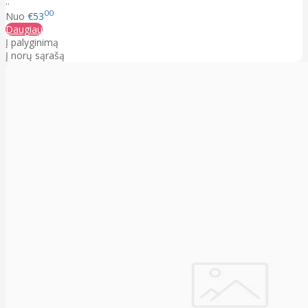
..
00
Nuo
€53
Daugiau
Į palyginimą
Į norų sąrašą