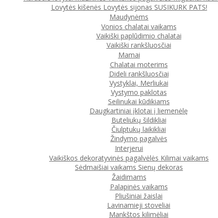
Lovytės kišenės
Lovytės sijonas
SUSIKURK PATS!
Maudynėms
Vonios chalatai vaikams
Vaikiški paplūdimio chalatai
Vaikiški rankšluosčiai
Mamai
Chalatai moterims
Dideli rankšluosčiai
Vystyklai, Merliukai
Vystymo paklotas
Seilinukai kūdikiams
Daugkartiniai įklotai į liemenėlę
Buteliukų šildikliai
Čiulptukų laikikliai
Žindymo pagalvės
Interjerui
Vaikiškos dekoratyvinės pagalvėlės
Kilimai vaikams
Sėdmaišiai vaikams
Sienų dekoras
Žaidimams
Palapinės vaikams
Pliušiniai žaislai
Lavinamieji stoveliai
Mankštos kilimėliai