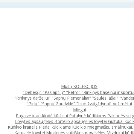
Mūsų KOLEKCIJOS
"Debesų"
"Paslapčių"
"Retro"
"Rinkinys baseinui ir sportu
"Rinkinys darželiui"
"Sapnų Piemenėliai"
"Saulės lašai"
"Vande
"Girių"
"Sapnų Gaudyklė"
"Lino žvaigždynai"
Vežimėliui
Miegui
Pagalvė ir antklodė kūdikiui
Patalynė kūdikiams
Paklodės su 
Lovytės apsaugėlės
Bortelio apsaugėlės lovytei
Gultukai kūdi
Kūdikio kraitelis
Pledai kūdikiams
Kūdikio miegmaišis, smėlinukai
Karuselė lovytei
Muzikinės vaikiškos pagalvėlės
Migdukai kūdi