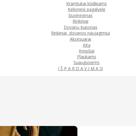
Kramtukai kūdikiams
Kelioninė pagalvėlė
Siuvinėjimas
Rinkiniai
Dovanų kuponas
Rinkiniai, dovanos naujagimiui
Aksesuarai
Kita
Krepšiai
Plaukams
Suaugusiems
I Š P A R D A V I M A S!