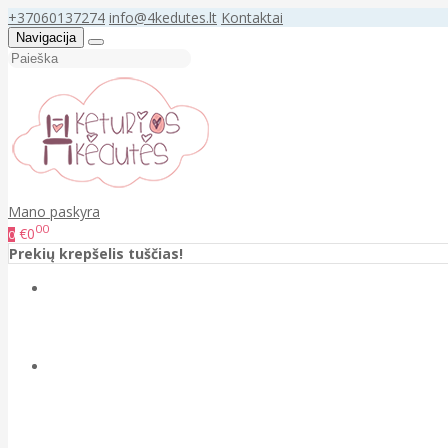
+37060137274
info@4kedutes.lt
Kontaktai
Navigacija
Mano paskyra
00
€0
0
Prekių krepšelis tuščias!