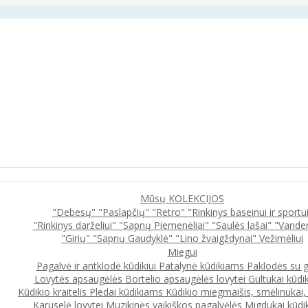
Mūsų KOLEKCIJOS
"Debesų"
"Paslapčių"
"Retro"
"Rinkinys baseinui ir sportu
"Rinkinys darželiui"
"Sapnų Piemenėliai"
"Saulės lašai"
"Vande
"Girių"
"Sapnų Gaudyklė"
"Lino žvaigždynai"
Vežimėliui
Miegui
Pagalvė ir antklodė kūdikiui
Patalynė kūdikiams
Paklodės su 
Lovytės apsaugėlės
Bortelio apsaugėlės lovytei
Gultukai kūdi
Kūdikio kraitelis
Pledai kūdikiams
Kūdikio miegmaišis, smėlinukai
Karuselė lovytei
Muzikinės vaikiškos pagalvėlės
Migdukai kūdi