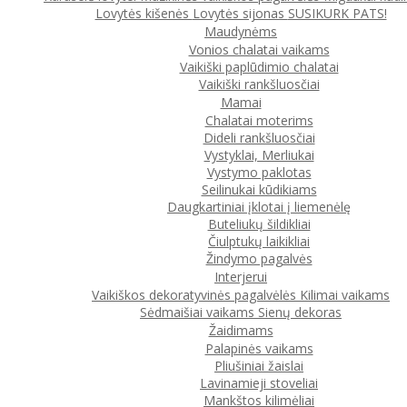
Lovytės kišenės
Lovytės sijonas
SUSIKURK PATS!
Maudynėms
Vonios chalatai vaikams
Vaikiški paplūdimio chalatai
Vaikiški rankšluosčiai
Mamai
Chalatai moterims
Dideli rankšluosčiai
Vystyklai, Merliukai
Vystymo paklotas
Seilinukai kūdikiams
Daugkartiniai įklotai į liemenėlę
Buteliukų šildikliai
Čiulptukų laikikliai
Žindymo pagalvės
Interjerui
Vaikiškos dekoratyvinės pagalvėlės
Kilimai vaikams
Sėdmaišiai vaikams
Sienų dekoras
Žaidimams
Palapinės vaikams
Pliušiniai žaislai
Lavinamieji stoveliai
Mankštos kilimėliai