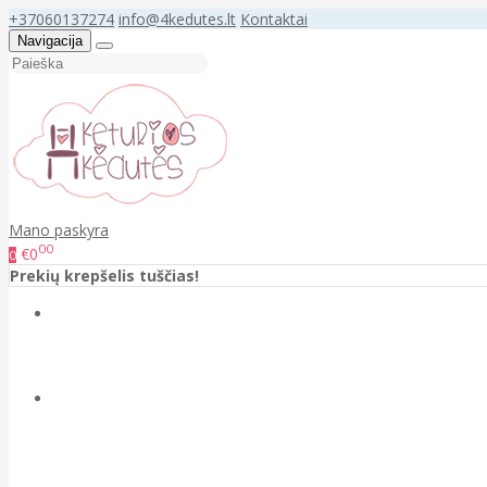
+37060137274
info@4kedutes.lt
Kontaktai
Navigacija
Mano paskyra
00
€0
0
Prekių krepšelis tuščias!