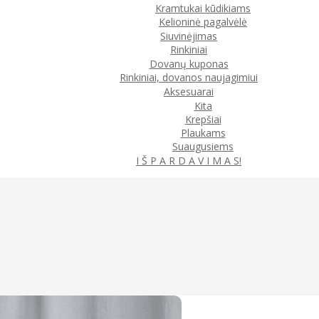
Kramtukai kūdikiams
Kelioninė pagalvėlė
Siuvinėjimas
Rinkiniai
Dovanų kuponas
Rinkiniai, dovanos naujagimiui
Aksesuarai
Kita
Krepšiai
Plaukams
Suaugusiems
I Š P A R D A V I M A S!