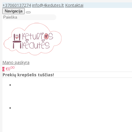
+37060137274
info@4kedutes.lt
Kontaktai
Navigacija
Mano paskyra
00
€0
0
Prekių krepšelis tuščias!