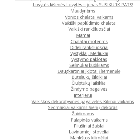
Lovytės kišenės
Lovytės sijonas
SUSIKURK PATS!
Maudynėms
Vonios chalatai vaikams
Vaikiški paplūdimio chalatai
Vaikiški rankšluosčiai
Mamai
Chalatai moterims
Dideli rankšluosčiai
Vystyklai, Merliukai
Vystymo paklotas
Seilinukai kūdikiams
Daugkartiniai įklotai į liemenėlę
Buteliukų šildikliai
Čiulptukų laikikliai
Žindymo pagalvės
Interjerui
Vaikiškos dekoratyvinės pagalvėlės
Kilimai vaikams
Sėdmaišiai vaikams
Sienų dekoras
Žaidimams
Palapinės vaikams
Pliušiniai žaislai
Lavinamieji stoveliai
Mankštos kilimėliai