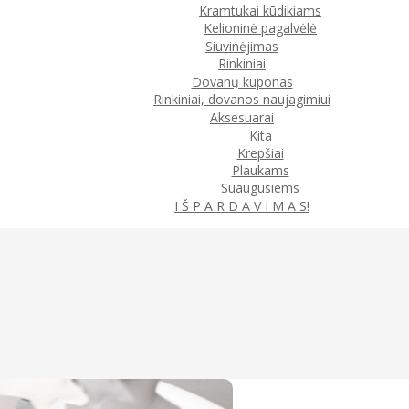
Kramtukai kūdikiams
Kelioninė pagalvėlė
Siuvinėjimas
Rinkiniai
Dovanų kuponas
Rinkiniai, dovanos naujagimiui
Aksesuarai
Kita
Krepšiai
Plaukams
Suaugusiems
I Š P A R D A V I M A S!