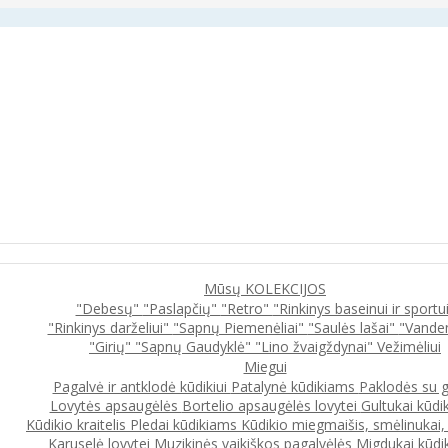
Mūsų KOLEKCIJOS
"Debesų"
"Paslapčių"
"Retro"
"Rinkinys baseinui ir sportu
"Rinkinys darželiui"
"Sapnų Piemenėliai"
"Saulės lašai"
"Vande
"Girių"
"Sapnų Gaudyklė"
"Lino žvaigždynai"
Vežimėliui
Miegui
Pagalvė ir antklodė kūdikiui
Patalynė kūdikiams
Paklodės su 
Lovytės apsaugėlės
Bortelio apsaugėlės lovytei
Gultukai kūdi
Kūdikio kraitelis
Pledai kūdikiams
Kūdikio miegmaišis, smėlinukai
Karuselė lovytei
Muzikinės vaikiškos pagalvėlės
Migdukai kūdi