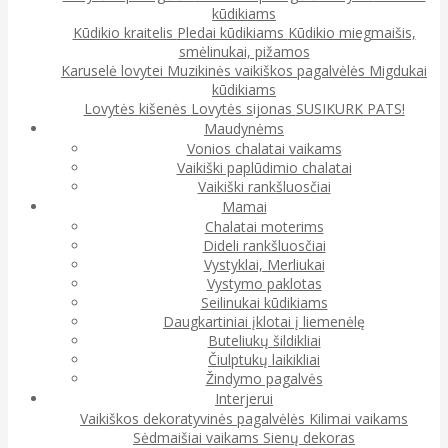
kūdikiams
Kūdikio kraitelis
Pledai kūdikiams
Kūdikio miegmaišis,
smėlinukai, pižamos
Karuselė lovytei
Muzikinės vaikiškos pagalvėlės
Migdukai
kūdikiams
Lovytės kišenės
Lovytės sijonas
SUSIKURK PATS!
Maudynėms
Vonios chalatai vaikams
Vaikiški paplūdimio chalatai
Vaikiški rankšluosčiai
Mamai
Chalatai moterims
Dideli rankšluosčiai
Vystyklai, Merliukai
Vystymo paklotas
Seilinukai kūdikiams
Daugkartiniai įklotai į liemenėlę
Buteliukų šildikliai
Čiulptukų laikikliai
Žindymo pagalvės
Interjerui
Vaikiškos dekoratyvinės pagalvėlės
Kilimai vaikams
Sėdmaišiai vaikams
Sienų dekoras