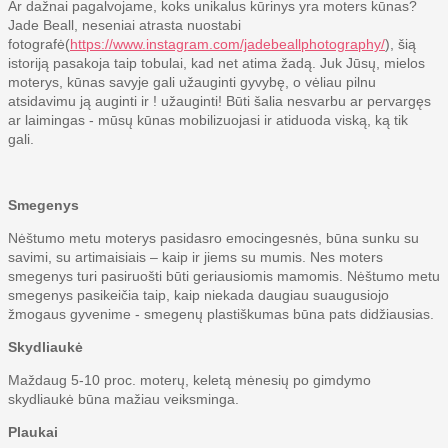
Ar dažnai pagalvojame, koks unikalus kūrinys yra moters kūnas?
Jade Beall, neseniai atrasta nuostabi
fotografė(
https://www.instagram.com/jadebeallphotography/
), šią
istoriją pasakoja taip tobulai, kad net atima žadą. Juk Jūsų, mielos
moterys, kūnas savyje gali užauginti gyvybę, o vėliau pilnu
atsidavimu ją auginti ir ! užauginti! Būti šalia nesvarbu ar pervargęs
ar laimingas - mūsų kūnas mobilizuojasi ir atiduoda viską, ką tik
gali.
Smegenys
Nėštumo metu moterys pasidasro emocingesnės, būna sunku su
savimi, su artimaisiais – kaip ir jiems su mumis. Nes moters
smegenys turi pasiruošti būti geriausiomis mamomis. Nėštumo metu
smegenys pasikeičia taip, kaip niekada daugiau suaugusiojo
žmogaus gyvenime - smegenų plastiškumas būna pats didžiausias.
Skydliaukė
Maždaug 5-10 proc. moterų, keletą mėnesių po gimdymo
skydliaukė būna mažiau veiksminga.
Plaukai