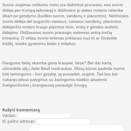
Svorio augimas nėštumo metu yra išskirtinis procesas, nes svoris
didėja per trumpą laikotarpį ir didžiosios jo dalies moteris netenka
iškart po gimdymo (kudikio svorio, vandenų ir placentos). Nėščiosios
svoris didėja dėl augančio vaisiaus, vaisiaus vandenų, placentos,
didėjančio moters kraujo plazmos tūrio, krūtų ir gimdos audinio
didėjimo. Didžiausias svorio prieaugis stebimas antrą-trečią
trimestrą. O vėliau svorio kritimas priklauso nuo to ar žindysite
kūdikį, sveiko gyvenimo būdo ir mitybos.
Dauguma faktų skamba gana kraupiai, tiesa? Bet dar kartą
užmeskite akį į Jade Beall nuotraukas. Mūsų kūnas padeda mums
būti laimingoms - kuri gyvybę, ją puoselėti, auginti. Tad kas tas
nukaręs pilvas palyginus su žavingomis kūdikio akutėmis
žvelgiančiomis į brangiausią pasaulyje žmogų.
Rašyti komentarą
Vardas:
El. pašto adresas: