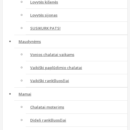
Lovytės kišenės
Lovytės sijonas
SUSIKURK PATS!
Maudynėms
Vonios chalatai vaikams
Vaikiški paplūdimio chalatai
Vaikiški rankšluosčiai
Mamai
Chalatai moterims
Dideli rankšluosčiai