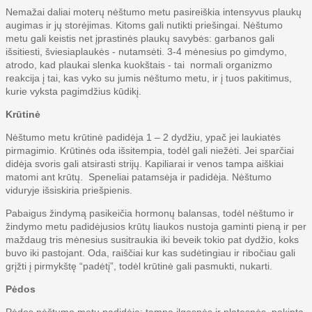
Nemažai daliai moterų nėštumo metu pasireiškia intensyvus plaukų
augimas ir jų storėjimas. Kitoms gali nutikti priešingai. Nėštumo
metu gali keistis net įprastinės plaukų savybės: garbanos gali
išsitiesti, šviesiaplaukės - nutamsėti. 3-4 mėnesius po gimdymo,
atrodo, kad plaukai slenka kuokštais - tai normali organizmo
reakcija į tai, kas vyko su jumis nėštumo metu, ir į tuos pakitimus,
kurie vyksta pagimdžius kūdikį.
Krūtinė
Nėštumo metu krūtinė padidėja 1 – 2 dydžiu, ypač jei laukiatės
pirmagimio. Krūtinės oda išsitempia, todėl gali niežėti. Jei sparčiai
didėja svoris gali atsirasti strijų. Kapiliarai ir venos tampa aiškiai
matomi ant krūtų. Speneliai patamsėja ir padidėja. Nėštumo
viduryje išsiskiria priešpienis.
Pabaigus žindymą pasikeičia hormonų balansas, todėl nėštumo ir
žindymo metu padidėjusios krūtų liaukos nustoja gaminti pieną ir per
maždaug tris mėnesius susitraukia iki beveik tokio pat dydžio, koks
buvo iki pastojant. Oda, raiščiai kur kas sudėtingiau ir ribočiau gali
grįžti į pirmykštę “padėtį”, todėl krūtinė gali pasmukti, nukarti.
Pėdos