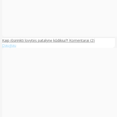
Kaip išsirinkti lovytės patalynę kūdikiui?!
Komentarai (2)
Daugiau