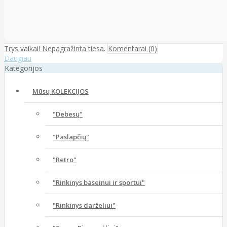
Trys vaikai! Nepagražinta tiesa.
Komentarai (0)
Daugiau
Kategorijos
Mūsų KOLEKCIJOS
"Debesų"
"Paslapčių"
"Retro"
"Rinkinys baseinui ir sportui"
"Rinkinys darželiui"