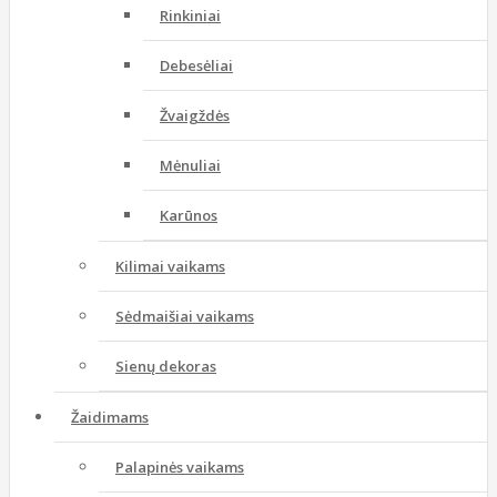
Rinkiniai
Debesėliai
Žvaigždės
Mėnuliai
Karūnos
Kilimai vaikams
Sėdmaišiai vaikams
Sienų dekoras
Žaidimams
Palapinės vaikams