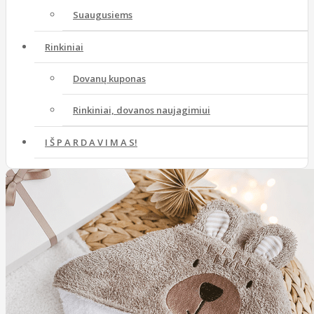
Suaugusiems
Rinkiniai
Dovanų kuponas
Rinkiniai, dovanos naujagimiui
I Š P A R D A V I M A S!