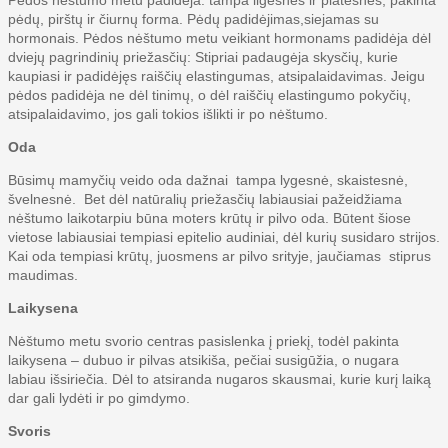
Pėdos nėštumo metu padidėja: tampa ilgesnės ir platesnės, pakinta
pėdų, pirštų ir čiurnų forma. Pėdų padidėjimas,siejamas su
hormonais. Pėdos nėštumo metu veikiant hormonams padidėja dėl
dviejų pagrindinių priežasčių: Stipriai padaugėja skysčių, kurie
kaupiasi ir padidėjęs raiščių elastingumas, atsipalaidavimas. Jeigu
pėdos padidėja ne dėl tinimų, o dėl raiščių elastingumo pokyčių,
atsipalaidavimo, jos gali tokios išlikti ir po nėštumo.
Oda
Būsimų mamyčių veido oda dažnai tampa lygesnė, skaistesnė,
švelnesnė. Bet dėl natūralių priežasčių labiausiai pažeidžiama
nėštumo laikotarpiu būna moters krūtų ir pilvo oda. Būtent šiose
vietose labiausiai tempiasi epitelio audiniai, dėl kurių susidaro strijos.
Kai oda tempiasi krūtų, juosmens ar pilvo srityje, jaučiamas stiprus
maudimas.
Laikysena
Nėštumo metu svorio centras pasislenka į priekį, todėl pakinta
laikysena – dubuo ir pilvas atsikiša, pečiai susigūžia, o nugara
labiau išsiriečia. Dėl to atsiranda nugaros skausmai, kurie kurį laiką
dar gali lydėti ir po gimdymo.
Svoris