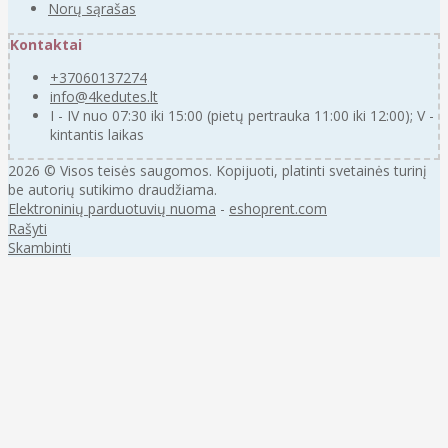
Norų sąrašas
Kontaktai
+37060137274
info@4kedutes.lt
I - IV nuo 07:30 iki 15:00 (pietų pertrauka 11:00 iki 12:00); V -
kintantis laikas
2026 © Visos teisės saugomos. Kopijuoti, platinti svetainės turinį
be autorių sutikimo draudžiama.
Elektroninių parduotuvių nuoma
-
eshoprent.com
Rašyti
Skambinti