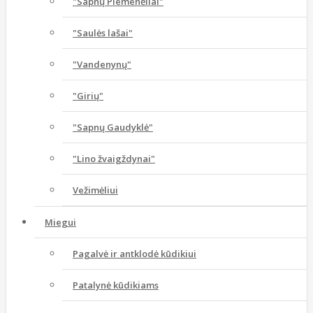
"Sapnų Piemenėliai"
"Saulės lašai"
"Vandenynų"
"Girių"
"Sapnų Gaudyklė"
"Lino žvaigždynai"
Vežimėliui
Miegui
Pagalvė ir antklodė kūdikiui
Patalynė kūdikiams