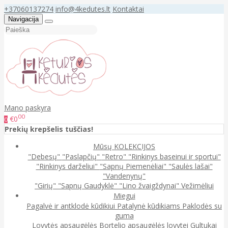
+37060137274
info@4kedutes.lt
Kontaktai
Navigacija
Mano paskyra
00
€0
0
Prekių krepšelis tuščias!
Mūsų KOLEKCIJOS
"Debesų"
"Paslapčių"
"Retro"
"Rinkinys baseinui ir sportui"
"Rinkinys darželiui"
"Sapnų Piemenėliai"
"Saulės lašai"
"Vandenynų"
"Girių"
"Sapnų Gaudyklė"
"Lino žvaigždynai"
Vežimėliui
Miegui
Pagalvė ir antklodė kūdikiui
Patalynė kūdikiams
Paklodės su
guma
Lovytės apsaugėlės
Bortelio apsaugėlės lovytei
Gultukai