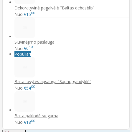
Dekoratyvinė pagalvėlė "Baltas debesėlis"
00
Nuo
€15
Siuvinėjimo paslauga
50
Nuo
€6
Populiari
Balta lovytės apsauga "Sapnų gaudyklė"
00
Nuo
€54
Balta paklodė su guma
00
Nuo
€18