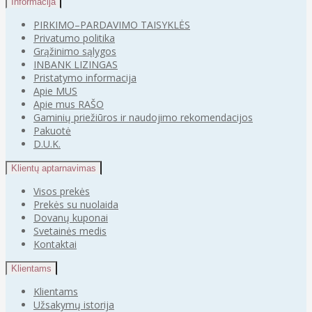
Informacija
PIRKIMO–PARDAVIMO TAISYKLĖS
Privatumo politika
Grąžinimo sąlygos
INBANK LIZINGAS
Pristatymo informacija
Apie MUS
Apie mus RAŠO
Gaminių priežiūros ir naudojimo rekomendacijos
Pakuotė
D.U.K.
Klientų aptarnavimas
Visos prekės
Prekės su nuolaida
Dovanų kuponai
Svetainės medis
Kontaktai
Klientams
Klientams
Užsakymų istorija