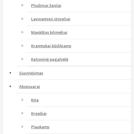
Pliušiniai žaislai
Lavinamieji stoveliai
Mankštos kilimėliai
Kramtukai kūdikiams
Kelioninė pagalvėlė
Siuvinėjimas
Aksesuarai
Kita
Krepšiai
Plaukams