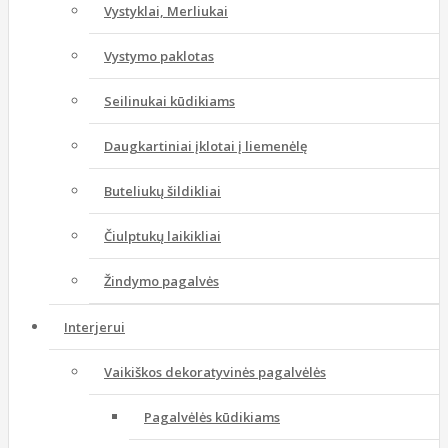
Vystyklai, Merliukai
Vystymo paklotas
Seilinukai kūdikiams
Daugkartiniai įklotai į liemenėlę
Buteliukų šildikliai
Čiulptukų laikikliai
Žindymo pagalvės
Interjerui
Vaikiškos dekoratyvinės pagalvėlės
Pagalvėlės kūdikiams