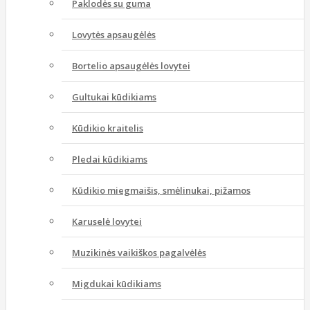
Paklodės su guma
Lovytės apsaugėlės
Bortelio apsaugėlės lovytei
Gultukai kūdikiams
Kūdikio kraitelis
Pledai kūdikiams
Kūdikio miegmaišis, smėlinukai, pižamos
Karuselė lovytei
Muzikinės vaikiškos pagalvėlės
Migdukai kūdikiams