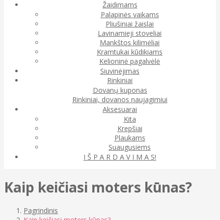
Žaidimams
Palapinės vaikams
Pliušiniai žaislai
Lavinamieji stoveliai
Mankštos kilimėliai
Kramtukai kūdikiams
Kelioninė pagalvėlė
Siuvinėjimas
Rinkiniai
Dovanų kuponas
Rinkiniai, dovanos naujagimiui
Aksesuarai
Kita
Krepšiai
Plaukams
Suaugusiems
I Š P A R D A V I M A S!
Kaip keičiasi moters kūnas?
Pagrindinis
Kaip keičiasi moters kūnas?