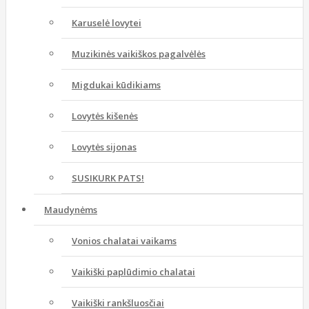
Karuselė lovytei
Muzikinės vaikiškos pagalvėlės
Migdukai kūdikiams
Lovytės kišenės
Lovytės sijonas
SUSIKURK PATS!
Maudynėms
Vonios chalatai vaikams
Vaikiški paplūdimio chalatai
Vaikiški rankšluosčiai