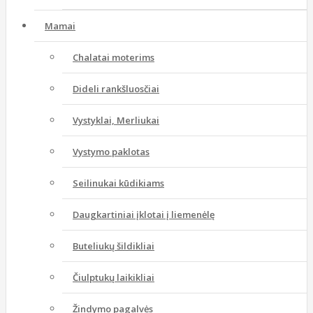
Mamai
Chalatai moterims
Dideli rankšluosčiai
Vystyklai, Merliukai
Vystymo paklotas
Seilinukai kūdikiams
Daugkartiniai įklotai į liemenėlę
Buteliukų šildikliai
Čiulptukų laikikliai
Žindymo pagalvės