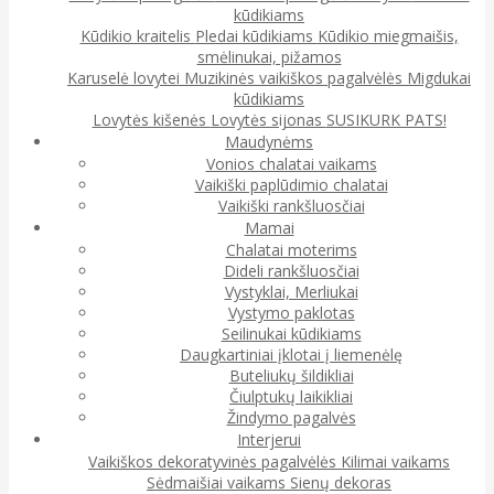
kūdikiams
Kūdikio kraitelis
Pledai kūdikiams
Kūdikio miegmaišis,
smėlinukai, pižamos
Karuselė lovytei
Muzikinės vaikiškos pagalvėlės
Migdukai
kūdikiams
Lovytės kišenės
Lovytės sijonas
SUSIKURK PATS!
Maudynėms
Vonios chalatai vaikams
Vaikiški paplūdimio chalatai
Vaikiški rankšluosčiai
Mamai
Chalatai moterims
Dideli rankšluosčiai
Vystyklai, Merliukai
Vystymo paklotas
Seilinukai kūdikiams
Daugkartiniai įklotai į liemenėlę
Buteliukų šildikliai
Čiulptukų laikikliai
Žindymo pagalvės
Interjerui
Vaikiškos dekoratyvinės pagalvėlės
Kilimai vaikams
Sėdmaišiai vaikams
Sienų dekoras