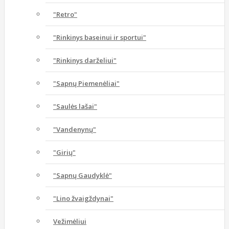
"Retro"
"Rinkinys baseinui ir sportui"
"Rinkinys darželiui"
"Sapnų Piemenėliai"
"Saulės lašai"
"Vandenynų"
"Girių"
"Sapnų Gaudyklė"
"Lino žvaigždynai"
Vežimėliui