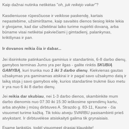
Kaip dažnai nutinka netikėtas "
oh, juk reikėjo vakar
"?
Kasdieniuose rūpesčiuose ir veiklose paskendę, kartais
nepastebime, užsimirštame, kaip savaitės dienos tiesiog lėkte lekia
ir glvojame, kad dar užtektinai laiko turime nupirkti dovaną, arba
būname visai netikėtai pakviečiami į gimtadienį, palankynas,
kriktšynas ir pan.
Ir dovanos reikia čia ir dabar...
Jei išsirinkote patinkančius gaminius ir standartinis, 6-8 darbo dienų,
gamybos terminas Jums yra per ilgas - galite rinktis
SKUBIĄ
GAMYBĄ
, kuri trunka nuo
1 iki 3 darbo dienų
. Kiekvienas gautas
užsakymas yra gaminamas atskirai ir ir pagal savo užsakymo datą ir
laiką stoja į savo gamybos eilę, kurios standartine trukmė šiuo metu
ir yra nuo 6 iki 8 darbo dienų.
Jei
reikia dar skubiau
, nei 1-3 darbo dienos, skambinkite mum
darbo dienomis nuo 07:30 iki 15:30 ieškosime sprendimų kartu,
arba atvykite į mūsų dirbtuves A. Strazdo g. 83-11, Kaune - čia
visuomet turime kažką. Tik tokiu atveju SVARBU pasisambinti prieš
atvykstant. Ir dirbtuvėlėse atsiskaityti galima tik grynaisiais.
Esame lankstūs, todėl visuomeet drąsiai klauskite!