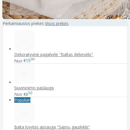
Perkamiausios prekės
Visos prekės
Dekoratyvinė pagalvėlė "Baltas debesėlis"
00
Nuo
€15
Siuvinėjimo paslauga
50
Nuo
€6
Populiari
Balta lovytės apsauga "Sapnų gaudyklė"