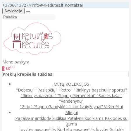
+37060137274
info@4kedutes.lt
Kontaktai
Navigacija
Mano paskyra
00
€0
0
Prekių krepšelis tuščias!
Mūsų KOLEKCIJOS
"Debesų"
"Paslapčių"
"Retro"
"Rinkinys baseinui ir sportui"
"Rinkinys darželiui"
"Sapnų Piemenėliai"
"Saulės lašai"
"Vandenynų"
"Girių"
"Sapnų Gaudyklė"
"Lino žvaigždynai"
Vežimėliui
Miegui
Pagalvė ir antklodė kūdikiui
Patalynė kūdikiams
Paklodės su
guma
Lovytės apsaugėlės
Bortelio apsaugėlės lovytei
Gultukai