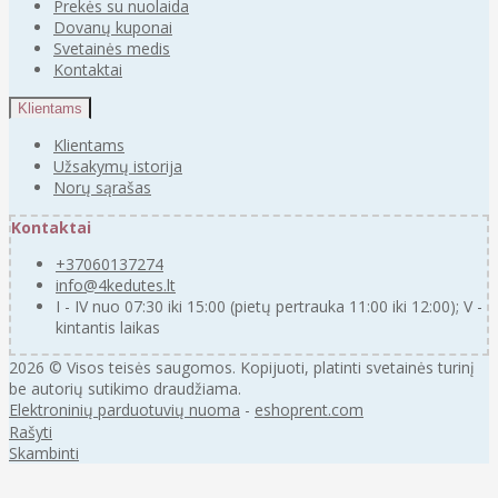
Prekės su nuolaida
Dovanų kuponai
Svetainės medis
Kontaktai
Klientams
Klientams
Užsakymų istorija
Norų sąrašas
Kontaktai
+37060137274
info@4kedutes.lt
I - IV nuo 07:30 iki 15:00 (pietų pertrauka 11:00 iki 12:00); V -
kintantis laikas
2026 © Visos teisės saugomos. Kopijuoti, platinti svetainės turinį
be autorių sutikimo draudžiama.
Elektroninių parduotuvių nuoma
-
eshoprent.com
Rašyti
Skambinti