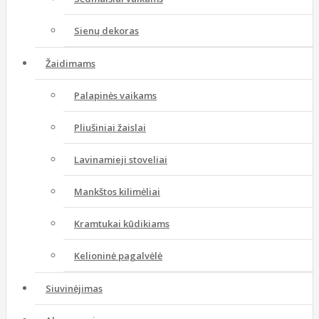
Sienų dekoras
Žaidimams
Palapinės vaikams
Pliušiniai žaislai
Lavinamieji stoveliai
Mankštos kilimėliai
Kramtukai kūdikiams
Kelioninė pagalvėlė
Siuvinėjimas