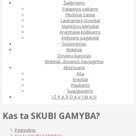
Žaidimams
Palapinės vaikams
Pliušiniai žaislai
Lavinamieji stoveliai
Mankštos kilimėliai
Kramtukai kūdikiams
Kelioninė pagalvėlė
Siuvinėjimas
Rinkiniai
Dovanų kuponas
Rinkiniai, dovanos naujagimiui
Aksesuarai
Kita
Krepšiai
Plaukams
Suaugusiems
I Š P A R D A V I M A S!
Kas ta SKUBI GAMYBA?
Pagrindinis
Kas ta SKUBI GAMYBA?