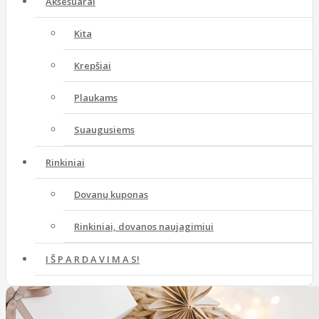
Aksesuarai
Kita
Krepšiai
Plaukams
Suaugusiems
Rinkiniai
Dovanų kuponas
Rinkiniai, dovanos naujagimiui
I Š P A R D A V I M A S!