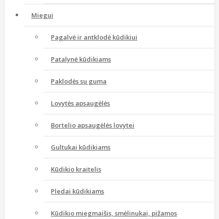
Miegui
Pagalvė ir antklodė kūdikiui
Patalynė kūdikiams
Paklodės su guma
Lovytės apsaugėlės
Bortelio apsaugėlės lovytei
Gultukai kūdikiams
Kūdikio kraitelis
Pledai kūdikiams
Kūdikio miegmaišis, smėlinukai, pižamos