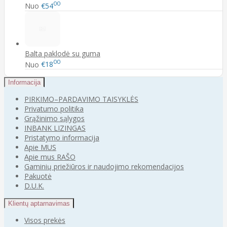
00
Nuo
€54
Balta paklodė su guma
00
Nuo
€18
Informacija
PIRKIMO–PARDAVIMO TAISYKLĖS
Privatumo politika
Grąžinimo sąlygos
INBANK LIZINGAS
Pristatymo informacija
Apie MUS
Apie mus RAŠO
Gaminių priežiūros ir naudojimo rekomendacijos
Pakuotė
D.U.K.
Klientų aptarnavimas
Visos prekės