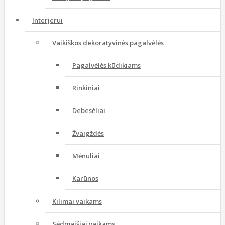
Interjerui
Vaikiškos dekoratyvinės pagalvėlės
Pagalvėlės kūdikiams
Rinkiniai
Debesėliai
Žvaigždės
Mėnuliai
Karūnos
Kilimai vaikams
Sėdmaišiai vaikams