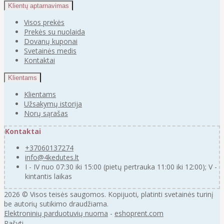
Klientų aptarnavimas
Visos prekės
Prekės su nuolaida
Dovanų kuponai
Svetainės medis
Kontaktai
Klientams
Klientams
Užsakymų istorija
Norų sąrašas
Kontaktai
+37060137274
info@4kedutes.lt
I - IV nuo 07:30 iki 15:00 (pietų pertrauka 11:00 iki 12:00); V -
kintantis laikas
2026 © Visos teisės saugomos. Kopijuoti, platinti svetainės turinį
be autorių sutikimo draudžiama.
Elektroninių parduotuvių nuoma
-
eshoprent.com
Rašyti