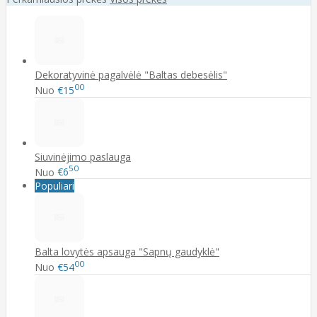
Dekoratyvinė pagalvėlė "Baltas debesėlis"
00
Nuo
€15
Siuvinėjimo paslauga
50
Nuo
€6
Populiari
Balta lovytės apsauga "Sapnų gaudyklė"
00
Nuo
€54