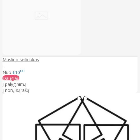
Muslino seilinukas
..
00
Nuo
€10
Daugiau
Į palyginimą
Į norų sąrašą