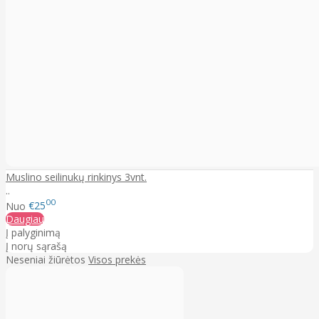
Muslino seilinukų rinkinys 3vnt.
..
00
Nuo
€25
Daugiau
Į palyginimą
Į norų sąrašą
Neseniai žiūrėtos
Visos prekės