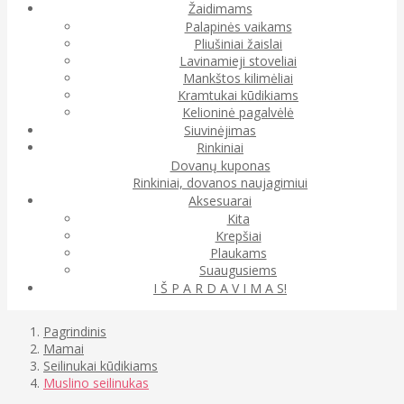
Žaidimams
Palapinės vaikams
Pliušiniai žaislai
Lavinamieji stoveliai
Mankštos kilimėliai
Kramtukai kūdikiams
Kelioninė pagalvėlė
Siuvinėjimas
Rinkiniai
Dovanų kuponas
Rinkiniai, dovanos naujagimiui
Aksesuarai
Kita
Krepšiai
Plaukams
Suaugusiems
I Š P A R D A V I M A S!
Pagrindinis
Mamai
Seilinukai kūdikiams
Muslino seilinukas