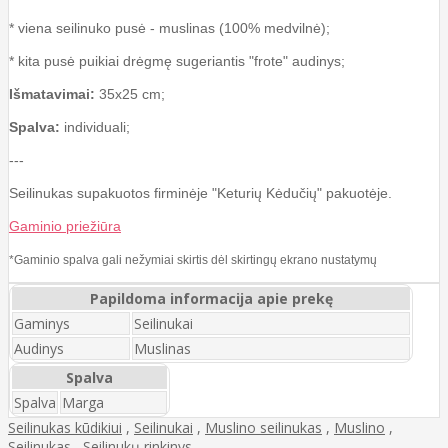
* viena seilinuko pusė - muslinas (100% medvilnė);
* kita pusė puikiai drėgmę sugeriantis "frote" audinys;
Išmatavimai:
35x25 cm;
Spalva:
individuali;
---
Seilinukas supakuotos firminėje "Keturių Kėdučių" pakuotėje.
Gaminio priežiūra
*Gaminio spalva gali nežymiai skirtis dėl skirtingų ekrano nustatymų
Papildoma informacija apie prekę
Gaminys
Seilinukai
Audinys
Muslinas
Spalva
Spalva
Marga
Seilinukas kūdikiui
,
Seilinukai
,
Muslino seilinukas
,
Muslino
,
Seilinukas
,
Seilinukų rinkinys