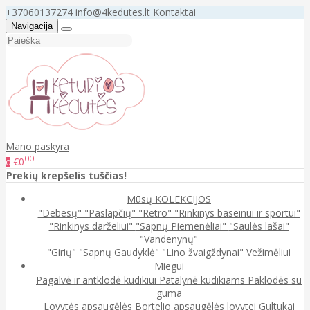
+37060137274
info@4kedutes.lt
Kontaktai
Navigacija
Mano paskyra
00
€0
0
Prekių krepšelis tuščias!
Mūsų KOLEKCIJOS
"Debesų"
"Paslapčių"
"Retro"
"Rinkinys baseinui ir sportui"
"Rinkinys darželiui"
"Sapnų Piemenėliai"
"Saulės lašai"
"Vandenynų"
"Girių"
"Sapnų Gaudyklė"
"Lino žvaigždynai"
Vežimėliui
Miegui
Pagalvė ir antklodė kūdikiui
Patalynė kūdikiams
Paklodės su
guma
Lovytės apsaugėlės
Bortelio apsaugėlės lovytei
Gultukai