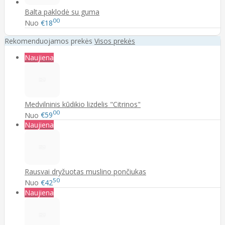
Balta paklodė su guma
00
Nuo
€18
Rekomenduojamos prekės
Visos prekės
Naujiena
Medvilninis kūdikio lizdelis "Citrinos"
00
Nuo
€59
Naujiena
Rausvai dryžuotas muslino pončiukas
50
Nuo
€42
Naujiena