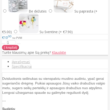
Be dėžutės
Su paprasta (+
€5.00)
Su šventine (+ €7.90)
00
€10
su PVM
Turite klausimų apie šią prekę?
Klauskite
Aprašymas
Specifikacija
Dvisluoksnis seilinukas su vienspalviu muslino audiniu, ypač gerai
sugeriančio drėgmę. Puikiai apsaugos Jūsų vaiko drabužius valgio
metu, sugers seilių perteklių ir apsaugos drabužius nuo atpylimo.
Lengvai užsegamas spaude su galimybe reguliuoti dydį.
---
Sudėtis
: