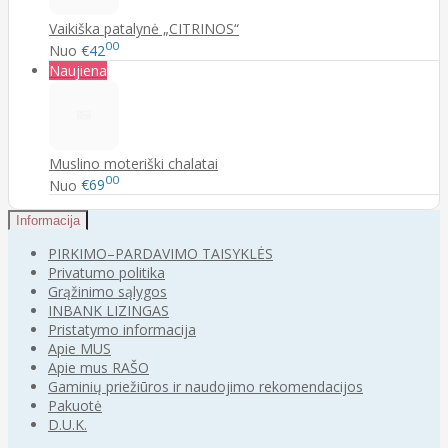
Vaikiška patalynė „CITRINOS“
00
Nuo
€42
Naujiena
Muslino moteriški chalatai
00
Nuo
€69
Informacija
PIRKIMO–PARDAVIMO TAISYKLĖS
Privatumo politika
Grąžinimo sąlygos
INBANK LIZINGAS
Pristatymo informacija
Apie MUS
Apie mus RAŠO
Gaminių priežiūros ir naudojimo rekomendacijos
Pakuotė
D.U.K.