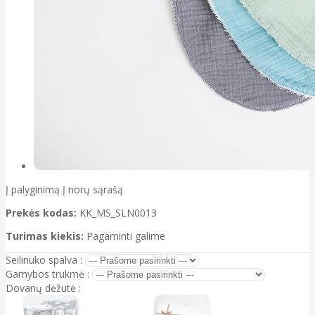
Į palyginimą
Į norų sąrašą
Prekės kodas:
KK_MS_SLN0013
Turimas kiekis:
Pagaminti galime
Seilinuko spalva :
Gamybos trukmė :
Dovanų dėžutė :