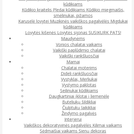
kūdikiams
Kūdikio kraitelis
Pledai kūdikiams
Kūdikio miegmaišis,
smėlinukai, pižamos
Karuselė lovytei
Muzikinės vaikiškos pagalvėlės
Migdukai
kūdikiams
Lovytės kišenės
Lovytės sijonas
SUSIKURK PATS!
Maudynėms
Vonios chalatai vaikams
Vaikiški paplūdimio chalatai
Vaikiški rankšluosčiai
Mamai
Chalatai moterims
Dideli rankšluosčiai
Vystyklai, Merliukai
Vystymo paklotas
Seilinukai kūdikiams
Daugkartiniai įklotai į liemenėlę
Buteliukų šildikliai
Čiulptukų laikikliai
Žindymo pagalvės
Interjerui
Vaikiškos dekoratyvinės pagalvėlės
Kilimai vaikams
Sėdmaišiai vaikams
Sienų dekoras