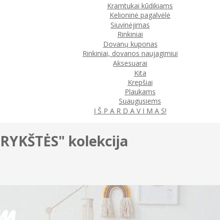
Kramtukai kūdikiams
Kelioninė pagalvėlė
Siuvinėjimas
Rinkiniai
Dovanų kuponas
Rinkiniai, dovanos naujagimiui
Aksesuarai
Kita
Krepšiai
Plaukams
Suaugusiems
I Š P A R D A V I M A S!
ORYKŠTĖS" kolekcija