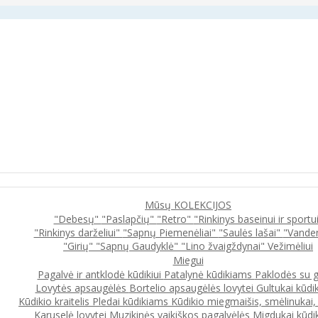
Mūsų KOLEKCIJOS
"Debesų"
"Paslapčių"
"Retro"
"Rinkinys baseinui ir sportu
"Rinkinys darželiui"
"Sapnų Piemenėliai"
"Saulės lašai"
"Vande
"Girių"
"Sapnų Gaudyklė"
"Lino žvaigždynai"
Vežimėliui
Miegui
Pagalvė ir antklodė kūdikiui
Patalynė kūdikiams
Paklodės su 
Lovytės apsaugėlės
Bortelio apsaugėlės lovytei
Gultukai kūdi
Kūdikio kraitelis
Pledai kūdikiams
Kūdikio miegmaišis, smėlinukai
Karuselė lovytei
Muzikinės vaikiškos pagalvėlės
Migdukai kūdi