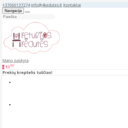
+37060137274
info@4kedutes.lt
Kontaktai
Navigacija
Mano paskyra
00
€0
0
Prekių krepšelis tuščias!