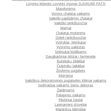
Lovytės kišenės
Lovytės sijonas
SUSIKURK PATS!
Maudynėms
Vonios chalatai vaikams
Vaikiški paplūdimio chalatai
Vaikiški rankšluosčiai
Mamai
Chalatai moterims
Dideli rankšluosčiai
Vystyklai, Merliukai
Vystymo paklotas
Seilinukai kūdikiams
Daugkartiniai įklotai į liemenėlę
Buteliukų šildikliai
Čiulptukų laikikliai
Žindymo pagalvės
Interjerui
Vaikiškos dekoratyvinės pagalvėlės
Kilimai vaikams
Sėdmaišiai vaikams
Sienų dekoras
Žaidimams
Palapinės vaikams
Pliušiniai žaislai
Lavinamieji stoveliai
Mankštos kilimėliai