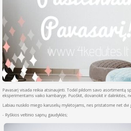
Pavasarį visada reikia atsinaujinti. Todėl pildom savo asortimentą 
eksperimentams vaiko kambaryje. Puoškit, dovanokit ir dalinkitės, ne
Labiau nuskilo miego karuselių mylėtojams, nes pristatome net dvi gan
- Ryškios veltinio sapnų gaudyklės;