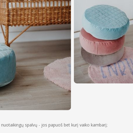
r nuotaikingų spalvų - jos papuoš bet kurį vaiko kambarį;