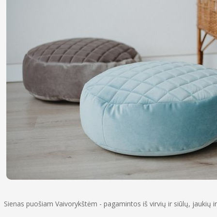
Sienas puošiam Vaivorykštėm - pagamintos iš virvių ir siūlų, jaukių i