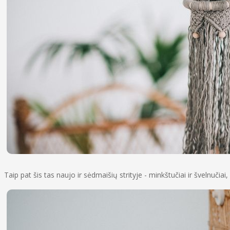
Taip pat šis tas naujo ir sėdmaišių strityje - minkštučiai ir švelnučia