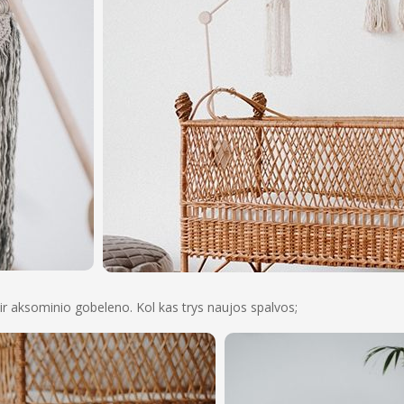
i, ir aksominio gobeleno. Kol kas trys naujos spalvos;