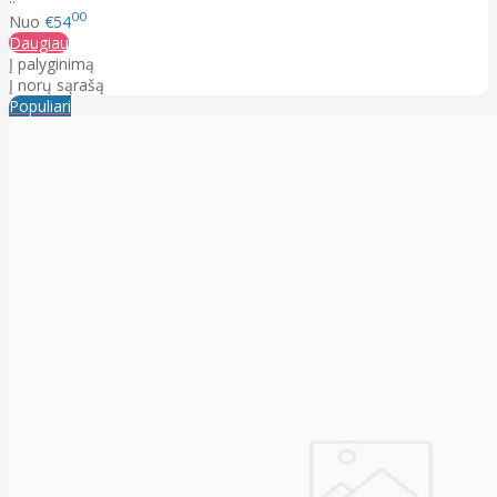
00
Nuo
€54
Daugiau
Į palyginimą
Į norų sąrašą
Populiari