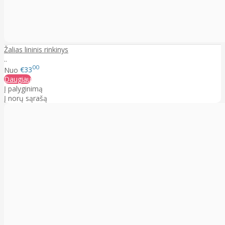
Žalias lininis rinkinys
..
00
Nuo
€33
Daugiau
Į palyginimą
Į norų sąrašą