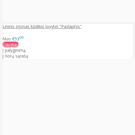
Lininis sijonas kūdikio lovytei "Paslaptys"
..
00
Nuo
€53
Daugiau
Į palyginimą
Į norų sąrašą