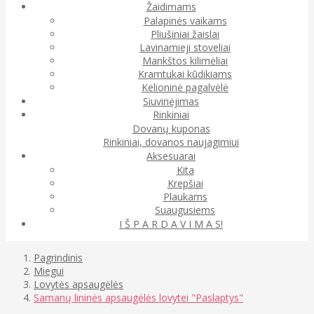
Žaidimams
Palapinės vaikams
Pliušiniai žaislai
Lavinamieji stoveliai
Mankštos kilimėliai
Kramtukai kūdikiams
Kelioninė pagalvėlė
Siuvinėjimas
Rinkiniai
Dovanų kuponas
Rinkiniai, dovanos naujagimiui
Aksesuarai
Kita
Krepšiai
Plaukams
Suaugusiems
I Š P A R D A V I M A S!
Pagrindinis
Miegui
Lovytės apsaugėlės
Samanų lininės apsaugėlės lovytei "Paslaptys"