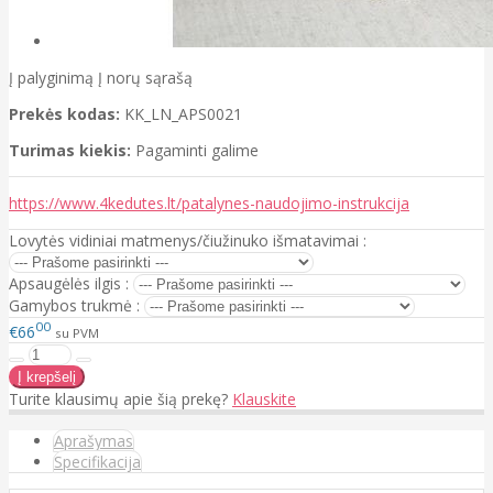
Į palyginimą
Į norų sąrašą
Prekės kodas:
KK_LN_APS0021
Turimas kiekis:
Pagaminti galime
https://www.4kedutes.lt/patalynes-naudojimo-instrukcija
Lovytės vidiniai matmenys/čiužinuko išmatavimai :
Apsaugėlės ilgis :
Gamybos trukmė :
00
€66
su PVM
Turite klausimų apie šią prekę?
Klauskite
Aprašymas
Specifikacija