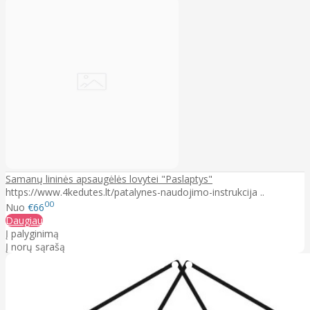
Samanų lininės apsaugėlės lovytei "Paslaptys"
https://www.4kedutes.lt/patalynes-naudojimo-instrukcija ..
00
Nuo
€66
Daugiau
Į palyginimą
Į norų sąrašą