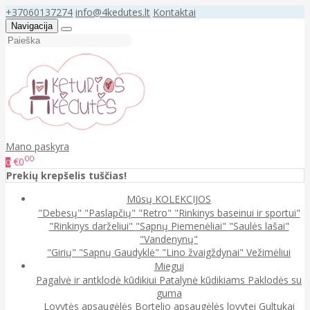
+37060137274
info@4kedutes.lt
Kontaktai
Navigacija
Mano paskyra
00
€0
0
Prekių krepšelis tuščias!
Mūsų KOLEKCIJOS
"Debesų"
"Paslapčių"
"Retro"
"Rinkinys baseinui ir sportui"
"Rinkinys darželiui"
"Sapnų Piemenėliai"
"Saulės lašai"
"Vandenynų"
"Girių"
"Sapnų Gaudyklė"
"Lino žvaigždynai"
Vežimėliui
Miegui
Pagalvė ir antklodė kūdikiui
Patalynė kūdikiams
Paklodės su
guma
Lovytės apsaugėlės
Bortelio apsaugėlės lovytei
Gultukai