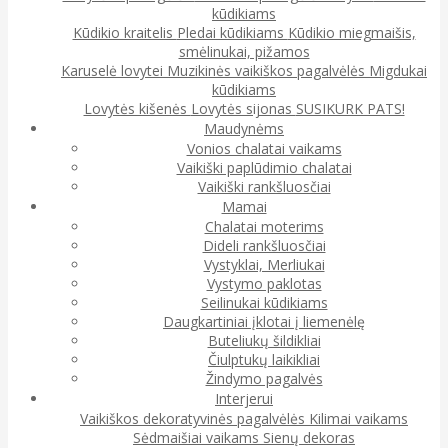
kūdikiams
Kūdikio kraitelis
Pledai kūdikiams
Kūdikio miegmaišis,
smėlinukai, pižamos
Karuselė lovytei
Muzikinės vaikiškos pagalvėlės
Migdukai
kūdikiams
Lovytės kišenės
Lovytės sijonas
SUSIKURK PATS!
Maudynėms
Vonios chalatai vaikams
Vaikiški paplūdimio chalatai
Vaikiški rankšluosčiai
Mamai
Chalatai moterims
Dideli rankšluosčiai
Vystyklai, Merliukai
Vystymo paklotas
Seilinukai kūdikiams
Daugkartiniai įklotai į liemenėlę
Buteliukų šildikliai
Čiulptukų laikikliai
Žindymo pagalvės
Interjerui
Vaikiškos dekoratyvinės pagalvėlės
Kilimai vaikams
Sėdmaišiai vaikams
Sienų dekoras