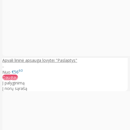
Apvali lininė apsauga lovytei "Paslaptys"
..
60
Nuo
€56
Daugiau
Į palyginimą
Į norų sąrašą