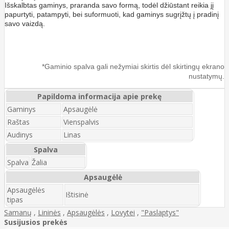
Išskalbtas gaminys, praranda savo formą, todėl džiūstant reikia jį
papurtyti, patampyti, bei suformuoti, kad gaminys sugrįžtų į pradinį
savo vaizdą.
*Gaminio spalva gali nežymiai skirtis dėl skirtingų ekrano
nustatymų.
Papildoma informacija apie prekę
Gaminys
Apsaugėlė
Raštas
Vienspalvis
Audinys
Linas
Spalva
Spalva
Žalia
Apsaugėlė
Apsaugėlės
Ištisinė
tipas
Samanų
,
Lininės
,
Apsaugėlės
,
Lovytei
,
"Paslaptys"
Susijusios prekės