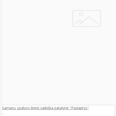
Samanų spalvos lininė vaikiška patalynė "Paslaptys"
..