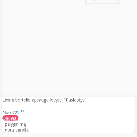
Lininė bortelio apsauga lovytei "Paslaptys"
..
00
Nuo
€25
Daugiau
Į palyginimą
Į norų sąrašą