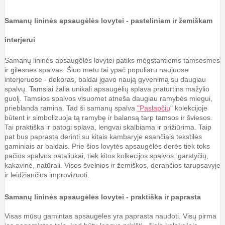
Samanų lininės apsaugėlės lovytei - pasteliniam ir žemiškam
interjerui
Samanų lininės apsaugėlės lovytei patiks mėgstantiems tamsesmes
ir gilesnes spalvas. Šiuo metu tai ypač populiaru naujuose
interjeruose - dekoras, baldai įgavo naują gyvenimą su daugiau
spalvų. Tamsiai žalia unikali apsaugėlių splava praturtins mažylio
guolį. Tamsios spalvos visuomet atneša daugiau ramybės miegui,
prieblanda ramina. Tad ši samanų spalva
"Paslapčių
" kolekcijoje
būtent ir simbolizuoja tą ramybę ir balansą tarp tamsos ir šviesos.
Tai praktiška ir patogi splava, lengvai skalbiama ir prižiūrima. Taip
pat bus paprasta derinti su kitais kambaryje esančiais tekstilės
gaminiais ar baldais. Prie šios lovytės apsaugėlės derės tiek toks
pačios spalvos pataliukai, tiek kitos kolkecijos spalvos: garstyčių,
kakavinė, natūrali. Visos švelnios ir žemiškos, derančios tarupsavyje
ir leidžiančios improvizuoti.
Samanų lininės apsaugėlės lovytei - praktiška ir paprasta
Visas mūsų gamintas apsaugėles yra paprasta naudoti. Visų pirma