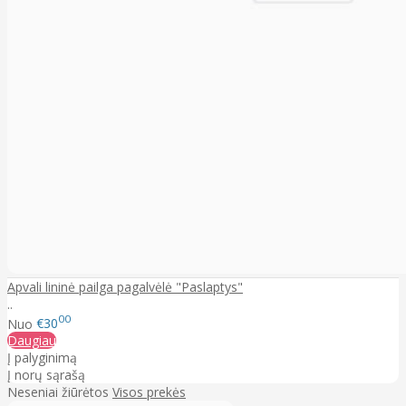
Apvali lininė pailga pagalvėlė "Paslaptys"
..
00
Nuo
€30
Daugiau
Į palyginimą
Į norų sąrašą
Neseniai žiūrėtos
Visos prekės