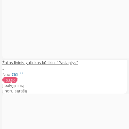
Žalias lininis gultukas kūdikiui "Paslaptys"
..
00
Nuo
€65
Daugiau
Į palyginimą
Į norų sąrašą