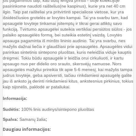
jos pagamintos taip, kad būtų lengva pririšti - šioje kolekcijoje
pasirinkome naudoti raištelius(ne kaspinus), kurie yra net 40 cm
ilgio. Taip pat raišteliai yra pritvirtinti specialiose vietose, kur yra
išsidėsčiusios grotelės ar lovytės kampai. Tai yra svarbu tam, kad
apsaugėlė lovytėje tinkamai įsitemptų ir tikrai gerai atliktų savo
funkciją. Tvirtumo apsaugėlei suteikia vertikliai persiūtos siūlos - jos
palaiko apsaugėlės formą, bei suteikia estetinį vaizdą. Lovytės
apsauga pagaminta iš minšto lininio audinio. Tai yra svarbu, nes
mažylis dažnai liečia ir glaudžiasi prie apsaugėlės. Apsaugėlės vidui
parinkas sintetinis sintepono pluoštas, kuris neleidžia viduje kauptis
drėgmei. Tokiu būdu apsaugėlė ir leidžia orui cirkuliuoti, ir kartu
apsaugo nuo per didelio oro srauto, skersvėjų namuose. Nors
apsaugėlės mažyliui prireikia tik apie 5-6 menesį, kai mažylis tampa
judrus lovytėje, geba apsiversti, tačiau rinkdamiesi apasugėlę galite
jau iš anksto ją derinti rinkdamiesi kitus, ankstesnius pirkinius, tokius
kaip sijonėlis, paklodė ar pataliukai.
Informacija:
Sudė
tis:
100% linis audinys/sintepono pluoštas
Spalva:
Samanų žalia
;
Daugiau informacijos: