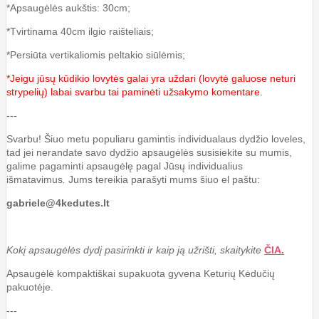
*Apsaugėlės aukštis: 30cm;
*Tvirtinama 40cm ilgio raišteliais;
*Persiūta vertikaliomis peltakio siūlėmis;
*Jeigu jūsų kūdikio lovytės galai yra uždari (lovytė galuose neturi
strypelių) labai svarbu tai paminėti užsakymo komentare.
---
Svarbu! Šiuo metu populiaru gamintis individualaus dydžio loveles,
tad jei nerandate savo dydžio apsaugėlės susisiekite su mumis,
galime pagaminti apsaugėlę pagal Jūsų individualius
išmatavimus
.
Jums tereikia parašyti mums šiuo el paštu:
gabriele@4kedutes.lt
Kokį apsaugėlės dydį pasirinkti ir kaip ją užrišti, skaitykite
ČIA.
Apsaugėlė kompaktiškai supakuota gyvena Keturių Kėdučių
pakuotėje.
---