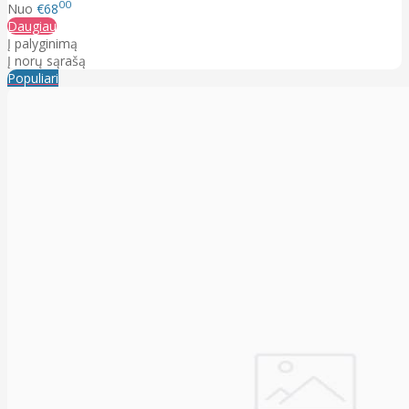
00
Nuo
€68
Daugiau
Į palyginimą
Į norų sąrašą
Populiari