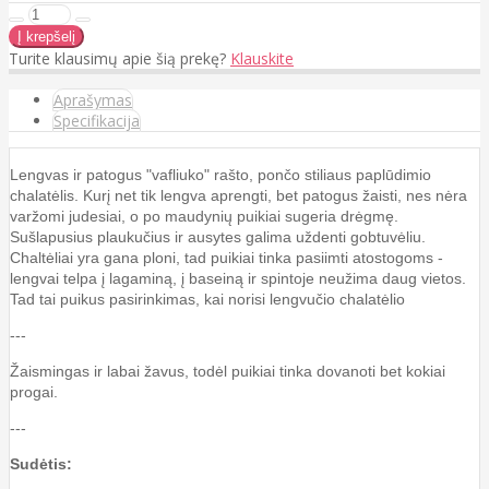
Turite klausimų apie šią prekę?
Klauskite
Aprašymas
Specifikacija
Lengvas ir patogus "vafliuko" rašto, pončo stiliaus paplūdimio
chalatėlis. Kurį net tik lengva aprengti, bet patogus žaisti, nes nėra
varžomi judesiai, o po maudynių puikiai sugeria drėgmę.
Sušlapusius plaukučius ir ausytes galima uždenti gobtuvėliu.
Chaltėliai yra gana ploni, tad puikiai tinka pasiimti atostogoms -
lengvai telpa į lagaminą, į baseiną ir spintoje neužima daug vietos.
Tad tai puikus pasirinkimas, kai norisi lengvučio chalatėlio
---
Žaismingas ir labai žavus, todėl puikiai tinka dovanoti bet kokiai
progai.
---
Sudėtis: