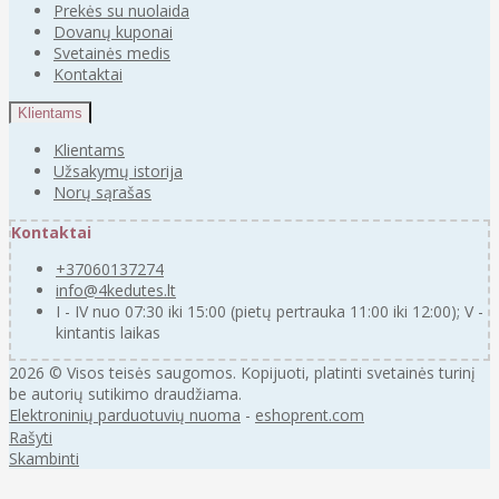
Prekės su nuolaida
Dovanų kuponai
Svetainės medis
Kontaktai
Klientams
Klientams
Užsakymų istorija
Norų sąrašas
Kontaktai
+37060137274
info@4kedutes.lt
I - IV nuo 07:30 iki 15:00 (pietų pertrauka 11:00 iki 12:00); V -
kintantis laikas
2026 © Visos teisės saugomos. Kopijuoti, platinti svetainės turinį
be autorių sutikimo draudžiama.
Elektroninių parduotuvių nuoma
-
eshoprent.com
Rašyti
Skambinti