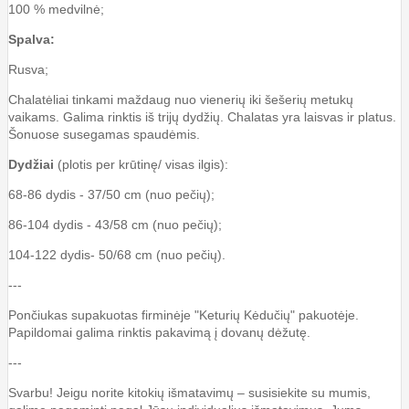
100 % medvilnė;
Spalva:
Rusva;
Chalatėliai tinkami maždaug nuo vienerių iki šešerių metukų
vaikams. Galima rinktis iš trijų dydžių. Chalatas yra laisvas ir platus.
Šonuose susegamas spaudėmis.
Dydžiai
(plotis per krūtinę/ visas ilgis):
68-86 dydis - 37/50 cm (nuo pečių);
86-104 dydis - 43/58 cm (nuo pečių);
104-122 dydis- 50/68 cm (nuo pečių).
---
Pončiukas supakuotas firminėje "Keturių Kėdučių" pakuotėje.
Papildomai galima rinktis pakavimą į dovanų dėžutę.
---
Svarbu! Jeigu norite kitokių išmatavimų – susisiekite su mumis,