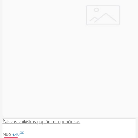
Žalsvas vaikiškas paplūdimio pončiukas
..
00
Nuo
€40