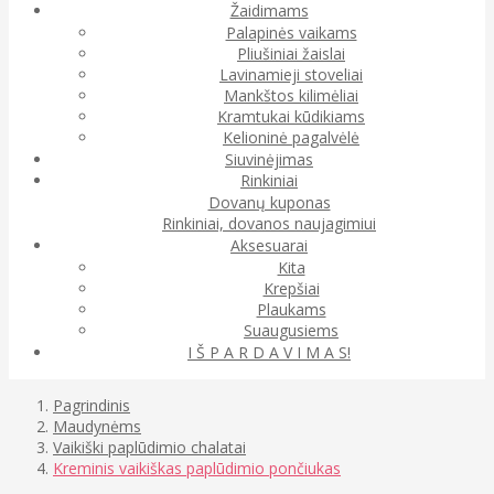
Žaidimams
Palapinės vaikams
Pliušiniai žaislai
Lavinamieji stoveliai
Mankštos kilimėliai
Kramtukai kūdikiams
Kelioninė pagalvėlė
Siuvinėjimas
Rinkiniai
Dovanų kuponas
Rinkiniai, dovanos naujagimiui
Aksesuarai
Kita
Krepšiai
Plaukams
Suaugusiems
I Š P A R D A V I M A S!
Pagrindinis
Maudynėms
Vaikiški paplūdimio chalatai
Kreminis vaikiškas paplūdimio pončiukas