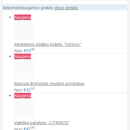
Rekomenduojamos prekės
Visos prekės
Naujiena
Medvilninis kūdikio lizdelis "Citrinos"
00
Nuo
€59
Naujiena
Rausvai dryžuotas muslino pončiukas
50
Nuo
€42
Naujiena
Vaikiška patalynė „CITRINOS“
00
Nuo
€42