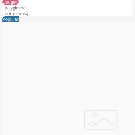
Daugiau
Į palyginimą
Į norų sąrašą
Populiari