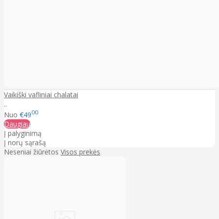
Vaikiški vafliniai chalatai
..
00
Nuo
€49
Daugiau
Į palyginimą
Į norų sąrašą
Neseniai žiūrėtos
Visos prekės