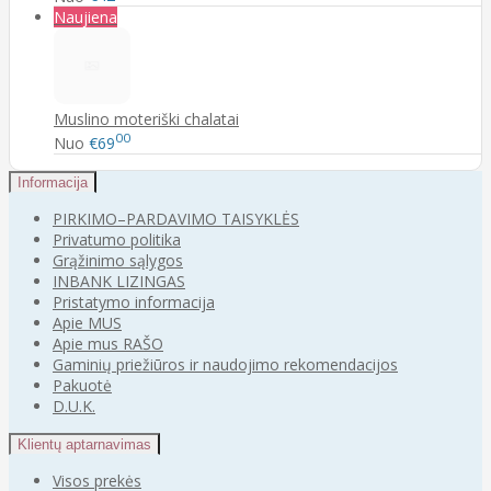
Naujiena
Muslino moteriški chalatai
00
Nuo
€69
Informacija
PIRKIMO–PARDAVIMO TAISYKLĖS
Privatumo politika
Grąžinimo sąlygos
INBANK LIZINGAS
Pristatymo informacija
Apie MUS
Apie mus RAŠO
Gaminių priežiūros ir naudojimo rekomendacijos
Pakuotė
D.U.K.
Klientų aptarnavimas
Visos prekės