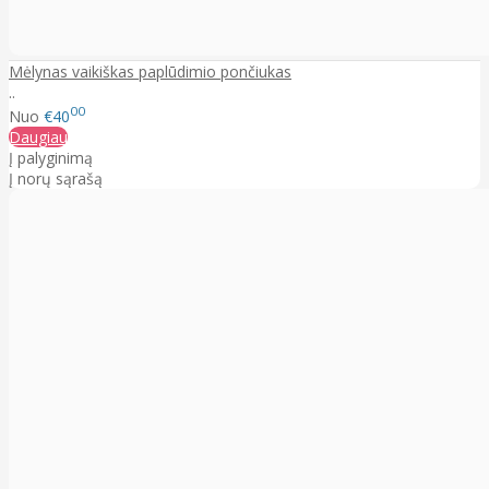
Mėlynas vaikiškas paplūdimio pončiukas
..
00
Nuo
€40
Daugiau
Į palyginimą
Į norų sąrašą