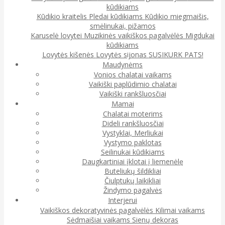
kūdikiams
Kūdikio kraitelis
Pledai kūdikiams
Kūdikio miegmaišis,
smėlinukai, pižamos
Karuselė lovytei
Muzikinės vaikiškos pagalvėlės
Migdukai
kūdikiams
Lovytės kišenės
Lovytės sijonas
SUSIKURK PATS!
Maudynėms
Vonios chalatai vaikams
Vaikiški paplūdimio chalatai
Vaikiški rankšluosčiai
Mamai
Chalatai moterims
Dideli rankšluosčiai
Vystyklai, Merliukai
Vystymo paklotas
Seilinukai kūdikiams
Daugkartiniai įklotai į liemenėlę
Buteliukų šildikliai
Čiulptukų laikikliai
Žindymo pagalvės
Interjerui
Vaikiškos dekoratyvinės pagalvėlės
Kilimai vaikams
Sėdmaišiai vaikams
Sienų dekoras