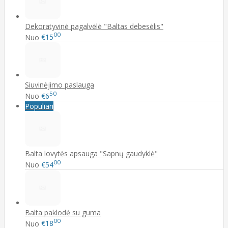
Dekoratyvinė pagalvėlė "Baltas debesėlis"
00
Nuo
€15
Siuvinėjimo paslauga
50
Nuo
€6
Populiari
Balta lovytės apsauga "Sapnų gaudyklė"
00
Nuo
€54
Balta paklodė su guma
00
Nuo
€18