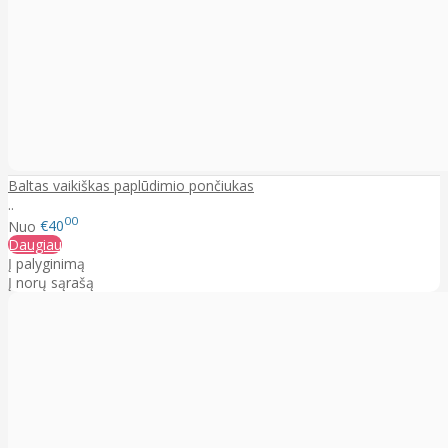
Baltas vaikiškas paplūdimio pončiukas
..
00
Nuo
€40
Daugiau
Į palyginimą
Į norų sąrašą