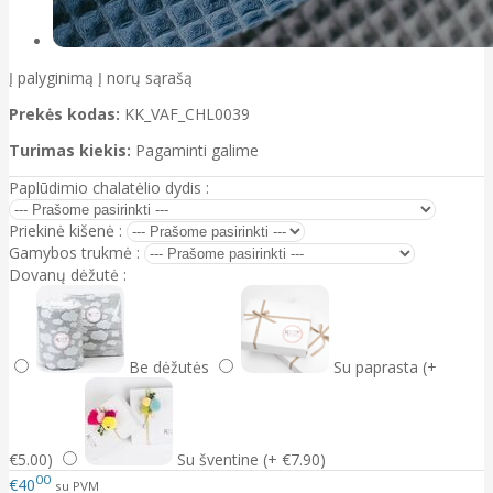
Į palyginimą
Į norų sąrašą
Prekės kodas:
KK_VAF_CHL0039
Turimas kiekis:
Pagaminti galime
Paplūdimio chalatėlio dydis :
Priekinė kišenė :
Gamybos trukmė :
Dovanų dėžutė :
Be dėžutės
Su paprasta (+
€5.00)
Su šventine (+ €7.90)
00
€40
su PVM