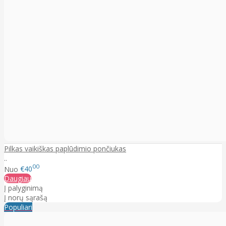
Pilkas vaikiškas paplūdimio pončiukas
..
00
Nuo
€40
Daugiau
Į palyginimą
Į norų sąrašą
Populiari