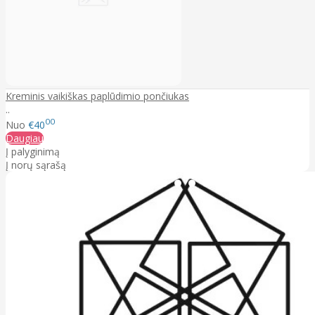
Kreminis vaikiškas paplūdimio pončiukas
..
00
Nuo
€40
Daugiau
Į palyginimą
Į norų sąrašą