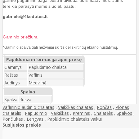
galime pagaminti pagal Jūsų individualius išmatavimus
.
Jums
tereikia parašyti mums šiuo el. paštu:
gabriele@4kedutes.lt
Gaminio priežiūra
*Gaminio spalva gali nežymiai skirtis dėl skirtingų ekrano nustatymų.
Papildoma informacija apie prekę
Gaminys
Paplūdimio chalatai
Raštas
Vaflinis
Audinys
Medvilnė
Spalva
Spalva
Rusva
Vaflininio audinio chalatas
,
Vaikškas chalatas
,
Pončas
,
Plonas
chalatėlis
,
Paplūdimio
,
Vaikiškas
,
Kreminis
,
Chalatėlis
,
Spalvos
,
Pončiukas
,
Lengvas
,
Paplūdimio chalatėlis vaikui
Susijusios prekės