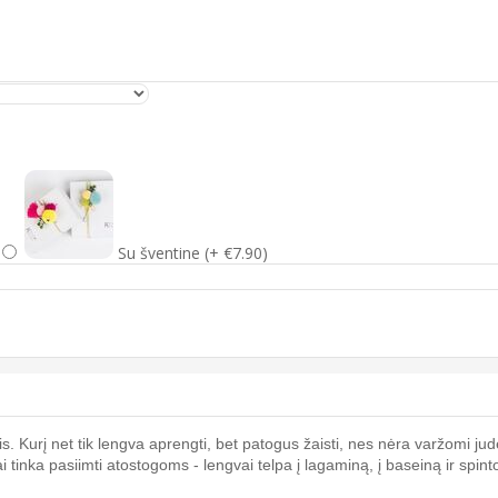
Su šventine (+ €7.90)
is. Kurį net tik lengva aprengti, bet patogus žaisti, nes nėra varžomi j
i tinka pasiimti atostogoms - lengvai telpa į lagaminą, į baseiną ir spin