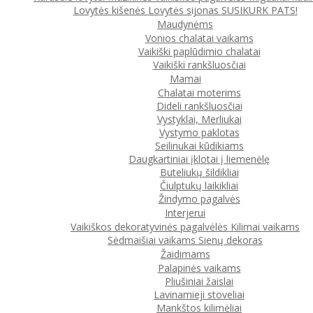
Lovytės kišenės
Lovytės sijonas
SUSIKURK PATS!
Maudynėms
Vonios chalatai vaikams
Vaikiški paplūdimio chalatai
Vaikiški rankšluosčiai
Mamai
Chalatai moterims
Dideli rankšluosčiai
Vystyklai, Merliukai
Vystymo paklotas
Seilinukai kūdikiams
Daugkartiniai įklotai į liemenėlę
Buteliukų šildikliai
Čiulptukų laikikliai
Žindymo pagalvės
Interjerui
Vaikiškos dekoratyvinės pagalvėlės
Kilimai vaikams
Sėdmaišiai vaikams
Sienų dekoras
Žaidimams
Palapinės vaikams
Pliušiniai žaislai
Lavinamieji stoveliai
Mankštos kilimėliai