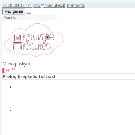
+37060137274
info@4kedutes.lt
Kontaktai
Navigacija
Mano paskyra
00
€0
0
Prekių krepšelis tuščias!