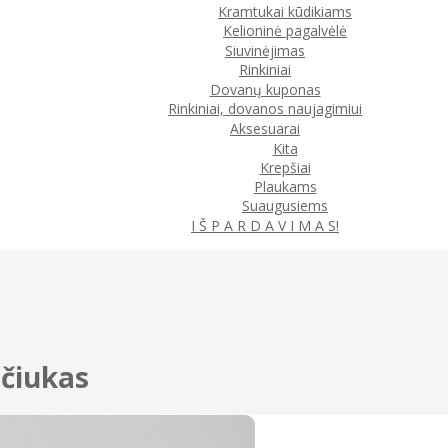
Kramtukai kūdikiams
Kelioninė pagalvėlė
Siuvinėjimas
Rinkiniai
Dovanų kuponas
Rinkiniai, dovanos naujagimiui
Aksesuarai
Kita
Krepšiai
Plaukams
Suaugusiems
I Š P A R D A V I M A S!
nčiukas