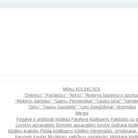
Mūsų KOLEKCIJOS
"Debesų"
"Paslapčių"
"Retro"
"Rinkinys baseinui ir sportu
"Rinkinys darželiui"
"Sapnų Piemenėliai"
"Saulės lašai"
"Vande
"Girių"
"Sapnų Gaudyklė"
"Lino žvaigždynai"
Vežimėliui
Miegui
Pagalvė ir antklodė kūdikiui
Patalynė kūdikiams
Paklodės su 
Lovytės apsaugėlės
Bortelio apsaugėlės lovytei
Gultukai kūdi
Kūdikio kraitelis
Pledai kūdikiams
Kūdikio miegmaišis, smėlinukai
Karuselė lovytei
Muzikinės vaikiškos pagalvėlės
Migdukai kūdi