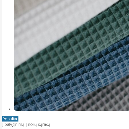
Populiari
Į palyginimą
Į norų sąrašą