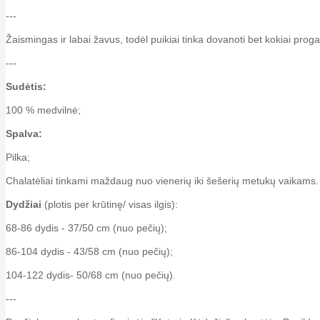
---
Žaismingas ir labai žavus, todėl puikiai tinka dovanoti bet kokiai proga
---
Sudėtis:
100 % medvilnė;
Spalva:
Pilka;
Chalatėliai tinkami maždaug nuo vienerių iki šešerių metukų vaikams. 
Dydžiai
(plotis per krūtinę/ visas ilgis):
68-86 dydis - 37/50 cm (nuo pečių);
86-104 dydis - 43/58 cm (nuo pečių);
104-122 dydis- 50/68 cm (nuo pečių).
---