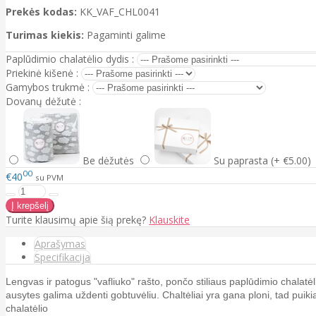
Prekės kodas:
KK_VAF_CHL0041
Turimas kiekis:
Pagaminti galime
Paplūdimio chalatėlio dydis :
Priekinė kišenė :
Gamybos trukmė :
Dovanų dėžutė :
Be dėžutės
Su paprasta (+ €5.00)
00
€40
su PVM
Turite klausimų apie šią prekę?
Klauskite
Aprašymas
Specifikacija
Lengvas ir patogus "vafliuko" rašto, pončo stiliaus paplūdimio chalatėl
ausytes galima uždenti gobtuvėliu. Chaltėliai yra gana ploni, tad puikia
chalatėlio