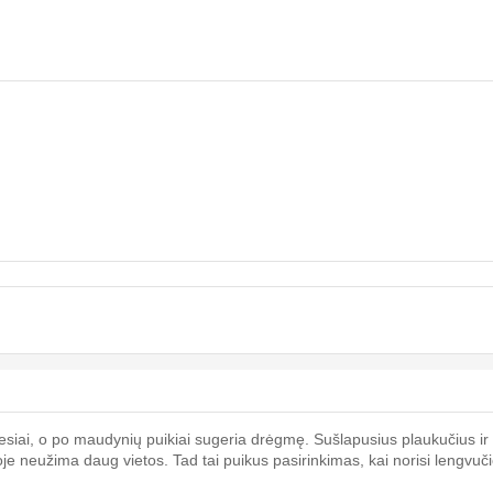
udesiai, o po maudynių puikiai sugeria drėgmę. Sušlapusius plaukučius ir
toje neužima daug vietos. Tad tai puikus pasirinkimas, kai norisi lengvuč