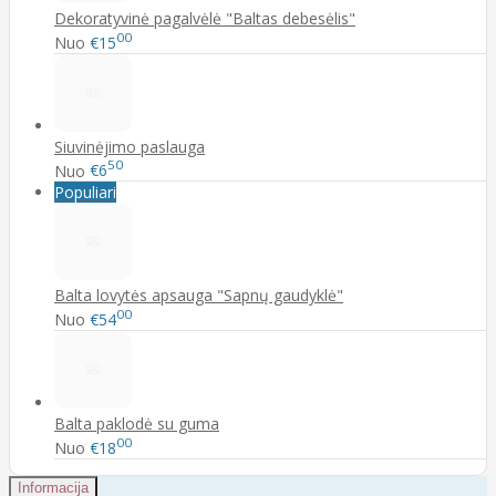
Dekoratyvinė pagalvėlė "Baltas debesėlis"
00
Nuo
€15
Siuvinėjimo paslauga
50
Nuo
€6
Populiari
Balta lovytės apsauga "Sapnų gaudyklė"
00
Nuo
€54
Balta paklodė su guma
00
Nuo
€18
Informacija