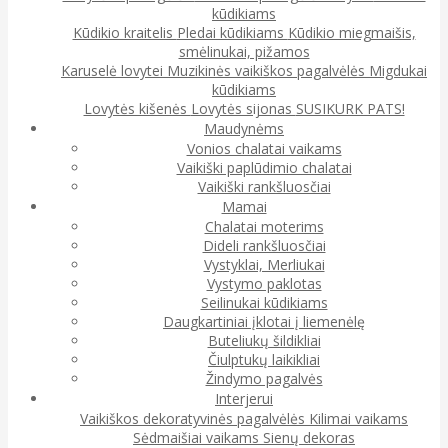
kūdikiams
Kūdikio kraitelis
Pledai kūdikiams
Kūdikio miegmaišis,
smėlinukai, pižamos
Karuselė lovytei
Muzikinės vaikiškos pagalvėlės
Migdukai
kūdikiams
Lovytės kišenės
Lovytės sijonas
SUSIKURK PATS!
Maudynėms
Vonios chalatai vaikams
Vaikiški paplūdimio chalatai
Vaikiški rankšluosčiai
Mamai
Chalatai moterims
Dideli rankšluosčiai
Vystyklai, Merliukai
Vystymo paklotas
Seilinukai kūdikiams
Daugkartiniai įklotai į liemenėlę
Buteliukų šildikliai
Čiulptukų laikikliai
Žindymo pagalvės
Interjerui
Vaikiškos dekoratyvinės pagalvėlės
Kilimai vaikams
Sėdmaišiai vaikams
Sienų dekoras