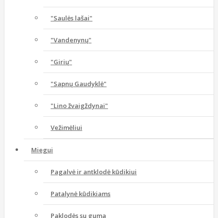
"Saulės lašai"
"Vandenynų"
"Girių"
"Sapnų Gaudyklė"
"Lino žvaigždynai"
Vežimėliui
Miegui
Pagalvė ir antklodė kūdikiui
Patalynė kūdikiams
Paklodės su guma