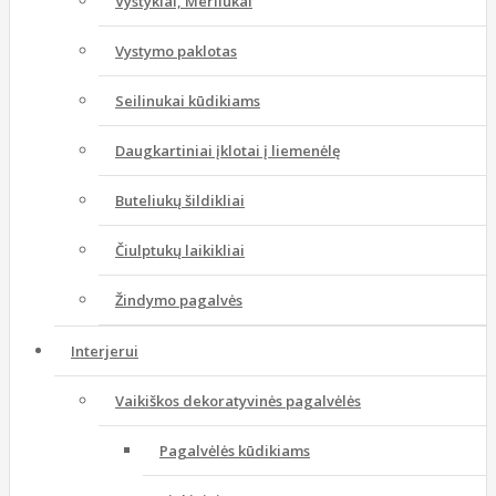
Vystyklai, Merliukai
Vystymo paklotas
Seilinukai kūdikiams
Daugkartiniai įklotai į liemenėlę
Buteliukų šildikliai
Čiulptukų laikikliai
Žindymo pagalvės
Interjerui
Vaikiškos dekoratyvinės pagalvėlės
Pagalvėlės kūdikiams