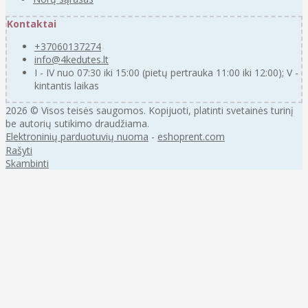
Kontaktai
+37060137274
info@4kedutes.lt
I - IV nuo 07:30 iki 15:00 (pietų pertrauka 11:00 iki 12:00); V -
kintantis laikas
2026 © Visos teisės saugomos. Kopijuoti, platinti svetainės turinį
be autorių sutikimo draudžiama.
Elektroninių parduotuvių nuoma
-
eshoprent.com
Rašyti
Skambinti