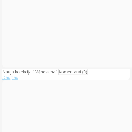
Nauja kolekcija "Mėnesiena"
Komentarai (0)
Daugiau