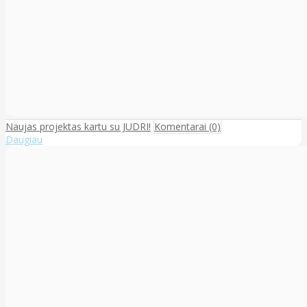
Naujas projektas kartu su JUDRI!
Komentarai (0)
Daugiau