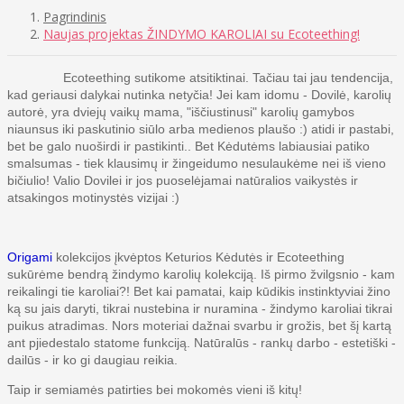
Pagrindinis
Naujas projektas ŽINDYMO KAROLIAI su Ecoteething!
Ecoteething sutikome atsitiktinai. Tačiau tai jau tendencija,
kad geriausi dalykai nutinka netyčia! Jei kam idomu - Dovilė, karolių
autorė, yra dviejų vaikų mama, "iščiustinusi" karolių gamybos
niaunsus iki paskutinio siūlo arba medienos plaušo :) atidi ir pastabi,
bet be galo nuoširdi ir pastikinti.. Bet Kėdutėms labiausiai patiko
smalsumas - tiek klausimų ir žingeidumo nesulaukėme nei iš vieno
bičiulio! Valio Dovilei ir jos puoselėjamai natūralios vaikystės ir
atsakingos motinystės vizijai :)
Origami
kolekcijos įkvėptos Keturios Kėdutės ir Ecoteething
sukūrėme bendrą žindymo karolių kolekciją. Iš pirmo žvilgsnio - kam
reikalingi tie karoliai?! Bet kai pamatai, kaip kūdikis instinktyviai žino
ką su jais daryti, tikrai nustebina ir nuramina - žindymo karoliai tikrai
puikus atradimas. Nors moteriai dažnai svarbu ir grožis, bet šį kartą
ant pjiedestalo statome funkciją. Natūralūs - rankų darbo - estetiški -
dailūs - ir ko gi daugiau reikia.
Taip ir semiamės patirties bei mokomės vieni iš kitų!