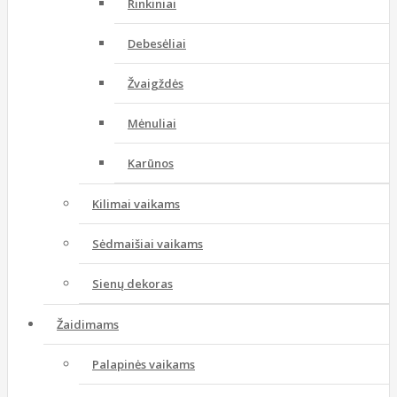
Rinkiniai
Debesėliai
Žvaigždės
Mėnuliai
Karūnos
Kilimai vaikams
Sėdmaišiai vaikams
Sienų dekoras
Žaidimams
Palapinės vaikams