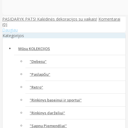
PASIDARYK PATS! Kalėdinės dekoracijos su vaikais!
Komentarai
(0)
Daugiau
Kategorijos
Mūsų KOLEKCIJOS
"Debesų"
"Paslapčių"
"Retro"
"Rinkinys baseinui ir sportui"
"Rinkinys darželiui"
"Sapnų Piemenėliai"