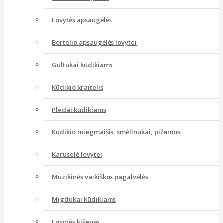
Lovytės apsaugėlės
Bortelio apsaugėlės lovytei
Gultukai kūdikiams
Kūdikio kraitelis
Pledai kūdikiams
Kūdikio miegmaišis, smėlinukai, pižamos
Karuselė lovytei
Muzikinės vaikiškos pagalvėlės
Migdukai kūdikiams
Lovytės kišenės