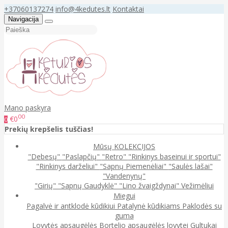
+37060137274
info@4kedutes.lt
Kontaktai
Navigacija
Mano paskyra
00
€0
0
Prekių krepšelis tuščias!
Mūsų KOLEKCIJOS
"Debesų"
"Paslapčių"
"Retro"
"Rinkinys baseinui ir sportui"
"Rinkinys darželiui"
"Sapnų Piemenėliai"
"Saulės lašai"
"Vandenynų"
"Girių"
"Sapnų Gaudyklė"
"Lino žvaigždynai"
Vežimėliui
Miegui
Pagalvė ir antklodė kūdikiui
Patalynė kūdikiams
Paklodės su
guma
Lovytės apsaugėlės
Bortelio apsaugėlės lovytei
Gultukai