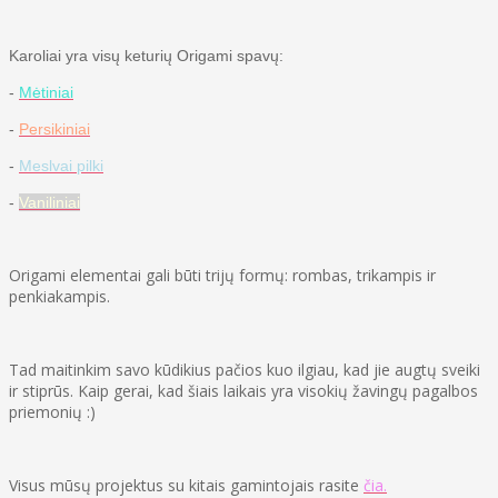
Karoliai yra visų keturių Origami spavų:
-
Mėtiniai
-
Persikiniai
-
Meslvai pilki
-
Vaniliniai
Origami elementai gali būti trijų formų: rombas, trikampis ir
penkiakampis.
Tad maitinkim savo kūdikius pačios kuo ilgiau, kad jie augtų sveiki
ir stiprūs. Kaip gerai, kad šiais laikais yra visokių žavingų pagalbos
priemonių :)
Visus mūsų projektus su kitais gamintojais rasite
čia.