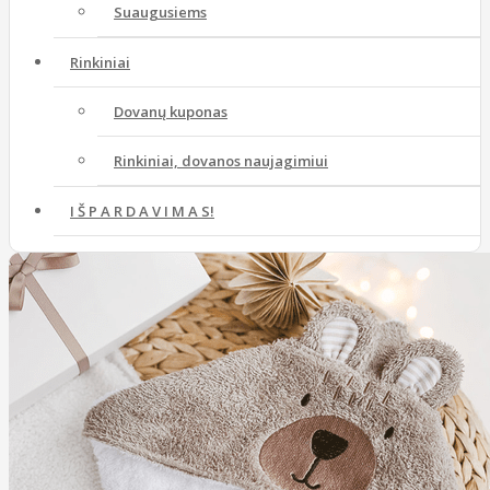
Suaugusiems
Rinkiniai
Dovanų kuponas
Rinkiniai, dovanos naujagimiui
I Š P A R D A V I M A S!