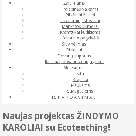
Žaidimams
Palapinės vaikams
Pliušiniai žaislai
Lavinamieji stoveliai
Mankštos kilimėliai
Kramtukai kūdikiams
Kelioninė pagalvėlė
Siuvinėjimas
Rinkiniai
Dovanų kuponas
Rinkiniai, dovanos naujagimiui
Aksesuarai
Kita
Krepšiai
Plaukams
Suaugusiems
I Š P A R D A V I M A S!
Naujas projektas ŽINDYMO
KAROLIAI su Ecoteething!