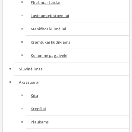
Pliušiniai žaislai
Lavinamieji stoveliai
Mankštos kilimėliai
Kramtukai kūdikiams
Kelioninė pagalvėlė
Siuvinėjimas
Aksesuarai
Kita
Krepšiai
Plaukams