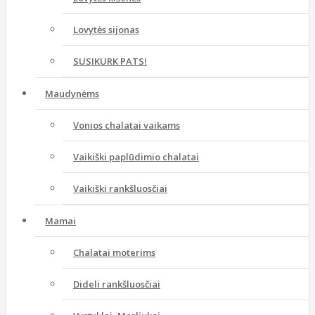
Lovytės sijonas
SUSIKURK PATS!
Maudynėms
Vonios chalatai vaikams
Vaikiški paplūdimio chalatai
Vaikiški rankšluosčiai
Mamai
Chalatai moterims
Dideli rankšluosčiai