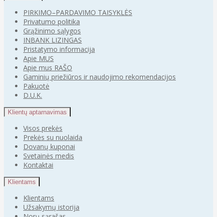
PIRKIMO–PARDAVIMO TAISYKLĖS
Privatumo politika
Grąžinimo sąlygos
INBANK LIZINGAS
Pristatymo informacija
Apie MUS
Apie mus RAŠO
Gaminių priežiūros ir naudojimo rekomendacijos
Pakuotė
D.U.K.
Klientų aptarnavimas
Visos prekės
Prekės su nuolaida
Dovanų kuponai
Svetainės medis
Kontaktai
Klientams
Klientams
Užsakymų istorija
Norų sąrašas