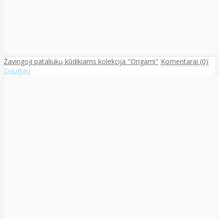
Žavingoji pataliukų kūdikiams kolekcija "Origami"
Komentarai (0)
Daugiau