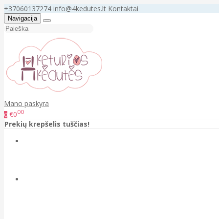
+37060137274
info@4kedutes.lt
Kontaktai
Navigacija
Mano paskyra
00
€0
0
Prekių krepšelis tuščias!