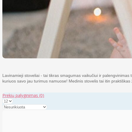
Lavinamieji stoveliai - tai tikras smagumas vaikučiui ir palengvinimas tė
kuriuos savo jau turimus namuose! Medinis stovelis tai itin praktiškas
Prekių palyginimas
(0)