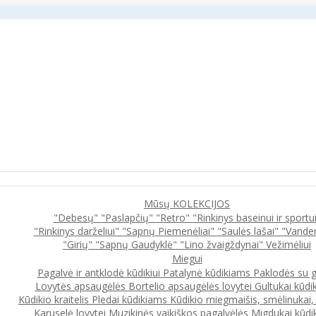
Mūsų KOLEKCIJOS
"Debesų"
"Paslapčių"
"Retro"
"Rinkinys baseinui ir sportu
"Rinkinys darželiui"
"Sapnų Piemenėliai"
"Saulės lašai"
"Vande
"Girių"
"Sapnų Gaudyklė"
"Lino žvaigždynai"
Vežimėliui
Miegui
Pagalvė ir antklodė kūdikiui
Patalynė kūdikiams
Paklodės su 
Lovytės apsaugėlės
Bortelio apsaugėlės lovytei
Gultukai kūdi
Kūdikio kraitelis
Pledai kūdikiams
Kūdikio miegmaišis, smėlinukai
Karuselė lovytei
Muzikinės vaikiškos pagalvėlės
Migdukai kūdi