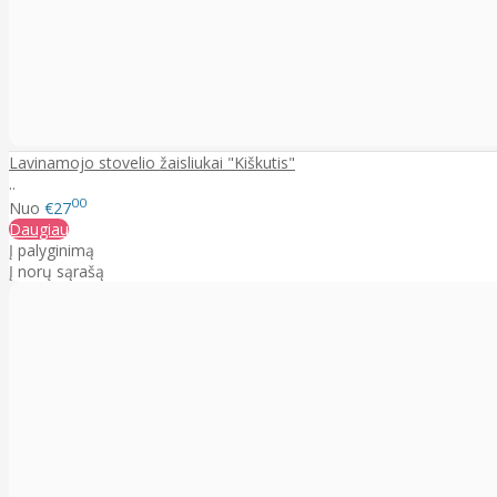
Lavinamojo stovelio žaisliukai "Kiškutis"
..
00
Nuo
€27
Daugiau
Į palyginimą
Į norų sąrašą