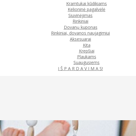
Kramtukai kūdikiams
Kelioninė pagalvėlė
Siuvinėjimas
Rinkiniai
Dovanų kuponas
Rinkiniai, dovanos naujagimiui
Aksesuarai
Kita
Krepšiai
Plaukams
Suaugusiems
I Š P A R D A V I M A S!