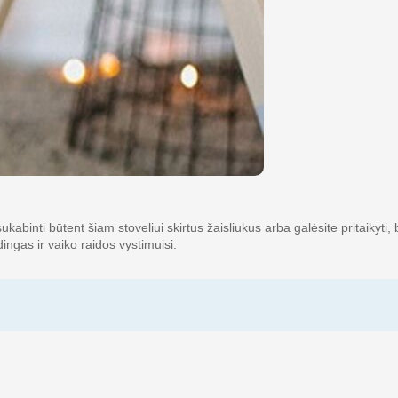
kabinti būtent šiam stoveliui skirtus žaisliukus arba galėsite pritaikyti, 
ingas ir vaiko raidos vystimuisi.