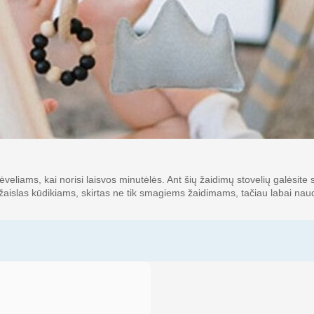
veliams, kai norisi laisvos minutėlės. Ant šių žaidimų stovelių galėsite su
 žaislas kūdikiams, skirtas ne tik smagiems žaidimams, tačiau labai naud