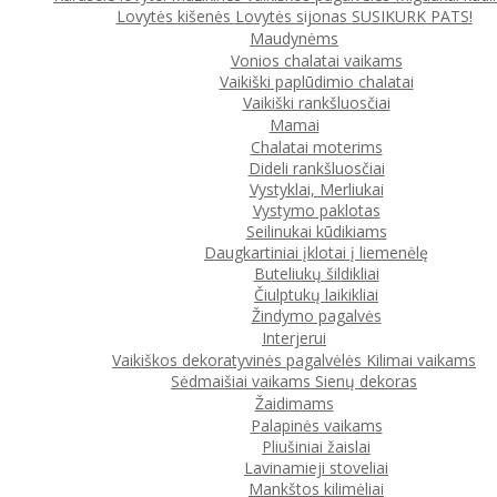
Lovytės kišenės
Lovytės sijonas
SUSIKURK PATS!
Maudynėms
Vonios chalatai vaikams
Vaikiški paplūdimio chalatai
Vaikiški rankšluosčiai
Mamai
Chalatai moterims
Dideli rankšluosčiai
Vystyklai, Merliukai
Vystymo paklotas
Seilinukai kūdikiams
Daugkartiniai įklotai į liemenėlę
Buteliukų šildikliai
Čiulptukų laikikliai
Žindymo pagalvės
Interjerui
Vaikiškos dekoratyvinės pagalvėlės
Kilimai vaikams
Sėdmaišiai vaikams
Sienų dekoras
Žaidimams
Palapinės vaikams
Pliušiniai žaislai
Lavinamieji stoveliai
Mankštos kilimėliai