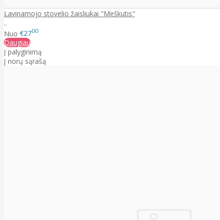
Lavinamojo stovelio žaisliukai "Meškutis"
..
00
Nuo
€27
Daugiau
Į palyginimą
Į norų sąrašą