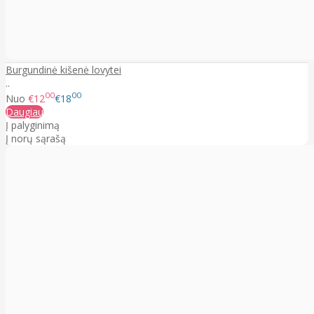
Burgundinė kišenė lovytei
..
00
00
Nuo
€12
€18
Daugiau
Į palyginimą
Į norų sąrašą