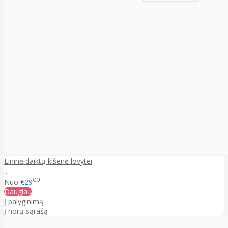
Lininė daiktų kišenė lovytei
..
00
Nuo
€29
Daugiau
Į palyginimą
Į norų sąrašą