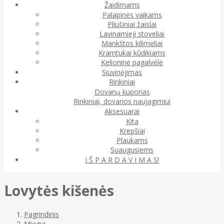
Žaidimams
Palapinės vaikams
Pliušiniai žaislai
Lavinamieji stoveliai
Mankštos kilimėliai
Kramtukai kūdikiams
Kelioninė pagalvėlė
Siuvinėjimas
Rinkiniai
Dovanų kuponas
Rinkiniai, dovanos naujagimiui
Aksesuarai
Kita
Krepšiai
Plaukams
Suaugusiems
I Š P A R D A V I M A S!
Lovytės kišenės
Pagrindinis
Miegui