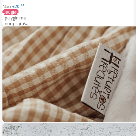
00
Nuo
€20
Daugiau
Į palyginimą
Į norų sąrašą