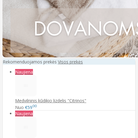
Rekomenduojamos prekės
Visos prekės
Naujiena
Medvilninis kūdikio lizdelis "Citrinos"
00
Nuo
€59
Naujiena