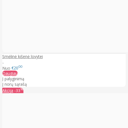
Smėlinė kišenė lovytei
..
00
Nuo
€20
Daugiau
Į palyginimą
Į norų sąrašą
%
Akcija
-33