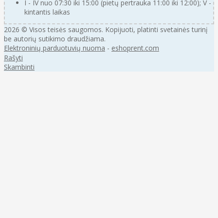
I - IV nuo 07:30 iki 15:00 (pietų pertrauka 11:00 iki 12:00); V -
kintantis laikas
2026 © Visos teisės saugomos. Kopijuoti, platinti svetainės turinį
be autorių sutikimo draudžiama.
Elektroninių parduotuvių nuoma
-
eshoprent.com
Rašyti
Skambinti