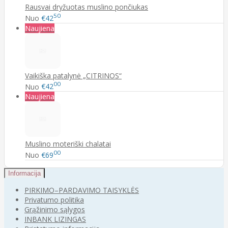
Rausvai dryžuotas muslino pončiukas
50
Nuo
€42
Naujiena
Vaikiška patalynė „CITRINOS“
00
Nuo
€42
Naujiena
Muslino moteriški chalatai
00
Nuo
€69
Informacija
PIRKIMO–PARDAVIMO TAISYKLĖS
Privatumo politika
Grąžinimo sąlygos
INBANK LIZINGAS