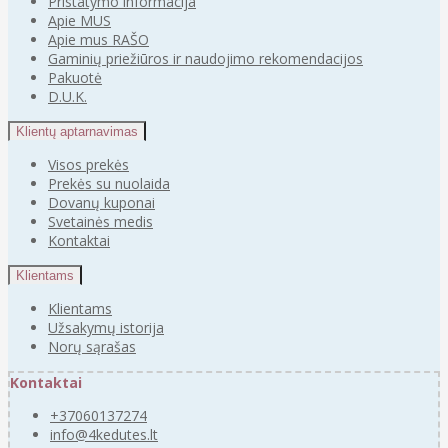
Pristatymo informacija
Apie MUS
Apie mus RAŠO
Gaminių priežiūros ir naudojimo rekomendacijos
Pakuotė
D.U.K.
Klientų aptarnavimas
Visos prekės
Prekės su nuolaida
Dovanų kuponai
Svetainės medis
Kontaktai
Klientams
Klientams
Užsakymų istorija
Norų sąrašas
Kontaktai
+37060137274
info@4kedutes.lt