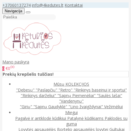
+37060137274
info@4kedutes.lt
Kontaktai
Navigacija
Mano paskyra
00
€0
0
Prekių krepšelis tuščias!
Mūsų KOLEKCIJOS
"Debesų"
"Paslapčių"
"Retro"
"Rinkinys baseinui ir sportui"
"Rinkinys darželiui"
"Sapnų Piemenėliai"
"Saulės lašai"
"Vandenynų"
"Girių"
"Sapnų Gaudyklė"
"Lino žvaigždynai"
Vežimėliui
Miegui
Pagalvė ir antklodė kūdikiui
Patalynė kūdikiams
Paklodės su
guma
Lovytės apsaugėlės
Bortelio apsaugėlės lovytei
Gultukai