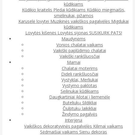
kūdikiams
Kūdikio kraitelis
Pledai kūdikiams
Kūdikio miegmaišis,
smėlinukai, pižamos
Karuselė lovytei
Muzikinės vaikiškos pagalvėlės
Migdukai
kūdikiams
Lovytės kišenės
Lovytės sijonas
SUSIKURK PATS!
Maudynėms
Vonios chalatai vaikams
Vaikiški paplūdimio chalatai
Vaikiški rankšluosčiai
Mamai
Chalatai moterims
Dideli rankšluosčiai
Vystyklai, Merliukai
Vystymo paklotas
Seilinukai kūdikiams
Daugkartiniai įklotai į liemenėlę
Buteliukų šildikliai
Čiulptukų laikikliai
Žindymo pagalvės
Interjerui
Vaikiškos dekoratyvinės pagalvėlės
Kilimai vaikams
Sėdmaišiai vaikams
Sienų dekoras