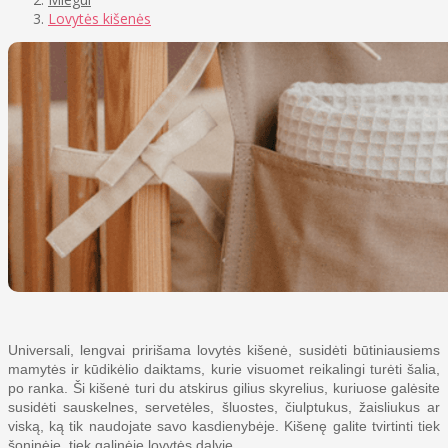
Lovytės kišenės
Universali, lengvai pririšama lovytės kišenė, susidėti būtiniausiems
mamytės ir kūdikėlio daiktams, kurie visuomet reikalingi turėti šalia,
po ranka. Ši kišenė turi du atskirus gilius skyrelius, kuriuose galėsite
susidėti sauskelnes, servetėles, šluostes, čiulptukus, žaisliukus ar
viską, ką tik naudojate savo kasdienybėje. Kišenę galite tvirtinti tiek
šoninėje, tiek galinėje lovytės dalyje.