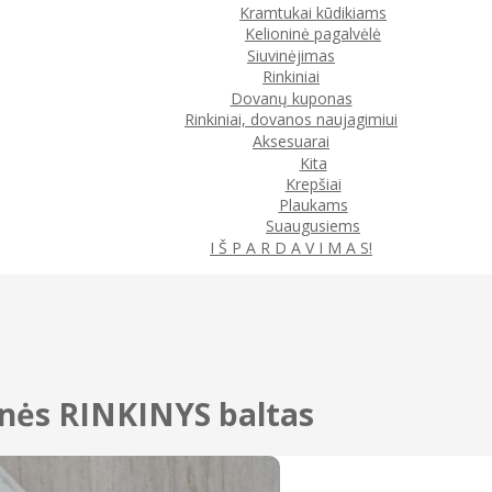
Kramtukai kūdikiams
Kelioninė pagalvėlė
Siuvinėjimas
Rinkiniai
Dovanų kuponas
Rinkiniai, dovanos naujagimiui
Aksesuarai
Kita
Krepšiai
Plaukams
Suaugusiems
I Š P A R D A V I M A S!
inės RINKINYS baltas