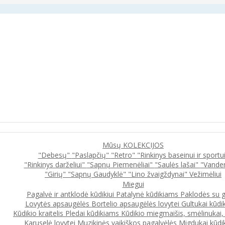
Mūsų KOLEKCIJOS
"Debesų"
"Paslapčių"
"Retro"
"Rinkinys baseinui ir sportu
"Rinkinys darželiui"
"Sapnų Piemenėliai"
"Saulės lašai"
"Vande
"Girių"
"Sapnų Gaudyklė"
"Lino žvaigždynai"
Vežimėliui
Miegui
Pagalvė ir antklodė kūdikiui
Patalynė kūdikiams
Paklodės su 
Lovytės apsaugėlės
Bortelio apsaugėlės lovytei
Gultukai kūdi
Kūdikio kraitelis
Pledai kūdikiams
Kūdikio miegmaišis, smėlinukai
Karuselė lovytei
Muzikinės vaikiškos pagalvėlės
Migdukai kūdi