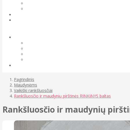
Pagrindinis
Maudynėms
Vaikiški rankšluosčiai
Rankšluosčio ir maudynių pirštinės RINKINYS baltas
Rankšluosčio ir maudynių piršt