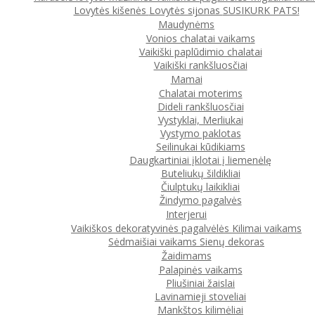
Lovytės kišenės
Lovytės sijonas
SUSIKURK PATS!
Maudynėms
Vonios chalatai vaikams
Vaikiški paplūdimio chalatai
Vaikiški rankšluosčiai
Mamai
Chalatai moterims
Dideli rankšluosčiai
Vystyklai, Merliukai
Vystymo paklotas
Seilinukai kūdikiams
Daugkartiniai įklotai į liemenėlę
Buteliukų šildikliai
Čiulptukų laikikliai
Žindymo pagalvės
Interjerui
Vaikiškos dekoratyvinės pagalvėlės
Kilimai vaikams
Sėdmaišiai vaikams
Sienų dekoras
Žaidimams
Palapinės vaikams
Pliušiniai žaislai
Lavinamieji stoveliai
Mankštos kilimėliai