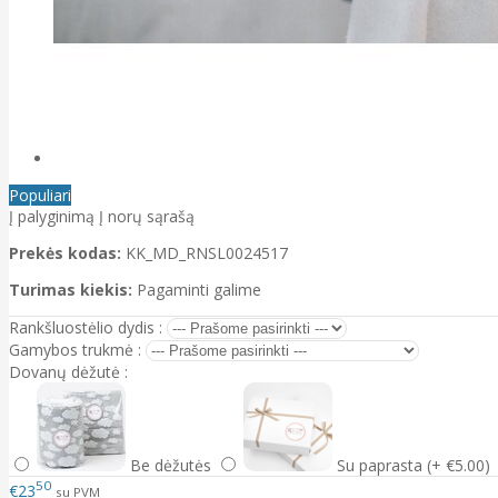
Populiari
Į palyginimą
Į norų sąrašą
Prekės kodas:
KK_MD_RNSL0024517
Turimas kiekis:
Pagaminti galime
Rankšluostėlio dydis :
Gamybos trukmė :
Dovanų dėžutė :
Be dėžutės
Su paprasta (+ €5.00)
50
€23
su PVM