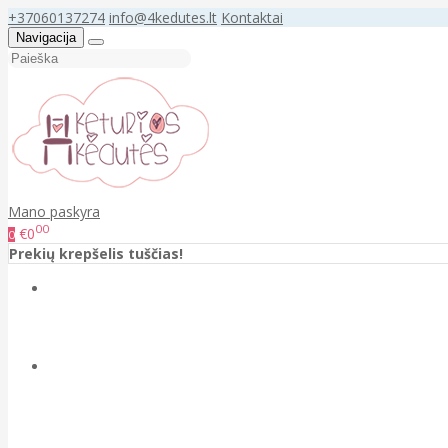
+37060137274
info@4kedutes.lt
Kontaktai
Navigacija
Mano paskyra
00
€0
0
Prekių krepšelis tuščias!