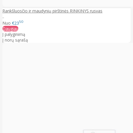
Rankšluosčio ir maudynių pirštinės RINKINYS rusvas
..
50
Nuo
€23
Daugiau
Į palyginimą
Į norų sąrašą