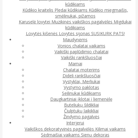
kūdikiams
Kūdikio kraitelis
Pledai kūdikiams
Kūdikio miegmaišis,
smėlinukai, pižamos
Karuselė lovytei
Muzikinės vaikiškos pagalvėlės
Migdukai
kūdikiams
Lovytės kišenės
Lovytės sijonas
SUSIKURK PATS!
Maudynėms
Vonios chalatai vaikams
Vaikiški paplūdimio chalatai
Vaikiški rankšluosčiai
Mamai
Chalatai moterims
Dideli rankšluosčiai
Vystyklai, Merliukai
Vystymo paklotas
Seilinukai kūdikiams
Daugkartiniai įklotai į liemenėlę
Buteliukų šildikliai
Čiulptukų laikikliai
Žindymo pagalvės
Interjerui
Vaikiškos dekoratyvinės pagalvėlės
Kilimai vaikams
Sėdmaišiai vaikams
Sienų dekoras