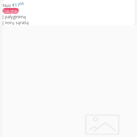
00
Nuo
€17
Daugiau
Į palyginimą
Į norų sąrašą