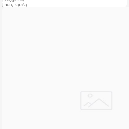
Į norų sąrašą