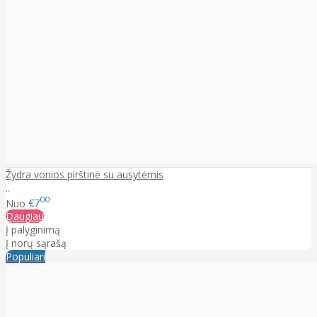
Žydra vonios pirštinė su ausytėmis
..
00
Nuo
€7
Daugiau
Į palyginimą
Į norų sąrašą
Populiari