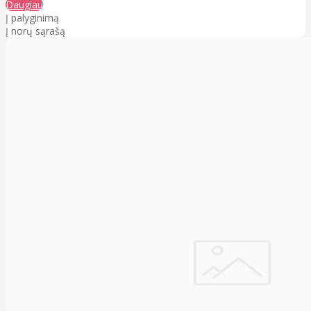
Daugiau
Į palyginimą
Į norų sąrašą