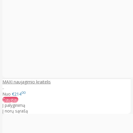
MAXI naujagimio kraitelis
..
00
Nuo
€214
Daugiau
Į palyginimą
Į norų sąrašą