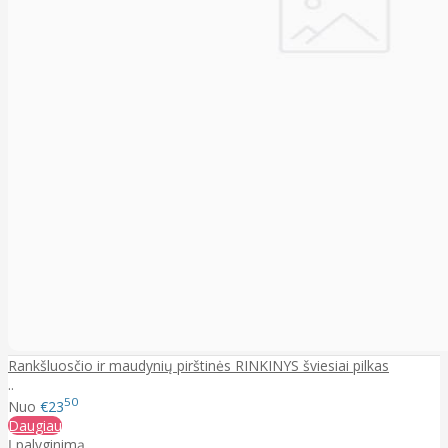
Rankšluosčio ir maudynių pirštinės RINKINYS šviesiai pilkas
..
50
Nuo
€23
Daugiau
Į palyginimą