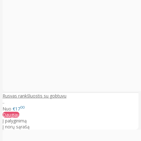
Rusvas rankšluostis su gobtuvu
..
00
Nuo
€17
Daugiau
Į palyginimą
Į norų sąrašą