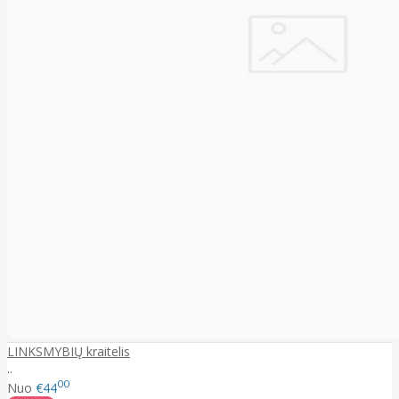
LINKSMYBIŲ kraitelis
..
00
Nuo
€44