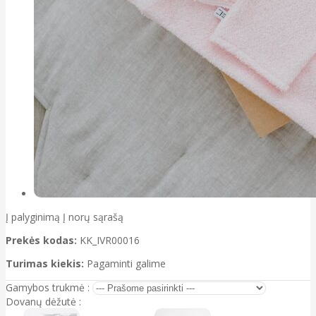
Į palyginimą
Į norų sąrašą
Prekės kodas:
KK_IVR00016
Turimas kiekis:
Pagaminti galime
Gamybos trukmė :
Dovanų dėžutė :