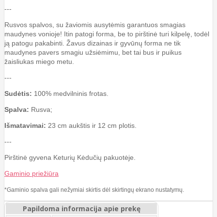
---
Rusvos spalvos, su žaviomis ausytėmis garantuos smagias
maudynes vonioje! Itin patogi forma, be to pirštinė turi kilpelę, todėl
ją patogu pakabinti. Žavus dizainas ir gyvūnų forma ne tik
maudynes pavers smagiu užsiėmimu, bet tai bus ir puikus
žaisliukas miego metu.
---
Sudėtis:
100% medvilninis frotas.
Spalva:
Rusva
;
Išmatavimai:
23 cm aukštis ir 12 cm plotis.
---
Pirštinė gyvena Keturių Kėdučių pakuotėje.
Gaminio priežiūra
*Gaminio spalva gali nežymiai skirtis dėl skirtingų ekrano nustatymų.
Papildoma informacija apie prekę