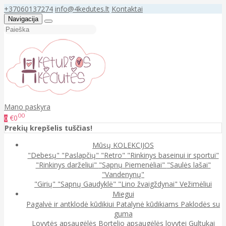
+37060137274
info@4kedutes.lt
Kontaktai
Navigacija
Mano paskyra
00
€0
0
Prekių krepšelis tuščias!
Mūsų KOLEKCIJOS
"Debesų"
"Paslapčių"
"Retro"
"Rinkinys baseinui ir sportui"
"Rinkinys darželiui"
"Sapnų Piemenėliai"
"Saulės lašai"
"Vandenynų"
"Girių"
"Sapnų Gaudyklė"
"Lino žvaigždynai"
Vežimėliui
Miegui
Pagalvė ir antklodė kūdikiui
Patalynė kūdikiams
Paklodės su
guma
Lovytės apsaugėlės
Bortelio apsaugėlės lovytei
Gultukai