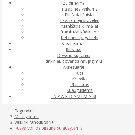
Žaidimams
Palapinės vaikams
Pliušiniai žaislai
Lavinamieji stoveliai
Mankštos kilimėliai
Kramtukai kūdikiams
Kelioninė pagalvėlė
Siuvinėjimas
Rinkiniai
Dovanų kuponas
Rinkiniai, dovanos naujagimiui
Aksesuarai
Kita
Krepšiai
Plaukams
Suaugusiems
I Š P A R D A V I M A S!
Pagrindinis
Maudynėms
Vaikiški rankšluosčiai
Rusva vonios pirštinė su ausytėmis