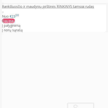
Rankšluosčio ir maudynių pirštinės RINKINYS tamsiai rudas
..
50
Nuo
€23
Daugiau
Į palyginimą
Į norų sąrašą