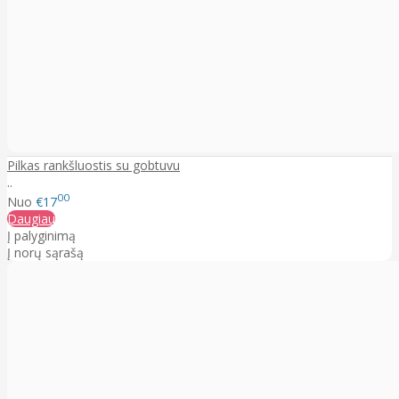
Pilkas rankšluostis su gobtuvu
..
00
Nuo
€17
Daugiau
Į palyginimą
Į norų sąrašą