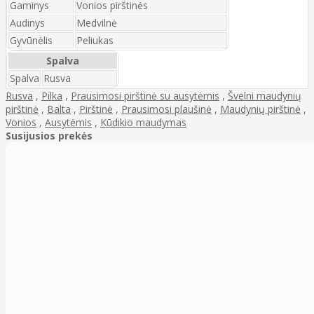
Gaminys
Vonios pirštinės
Audinys
Medvilnė
Gyvūnėlis
Peliukas
Spalva
Spalva
Rusva
Rusva
,
Pilka
,
Prausimosi pirštinė su ausytėmis
,
Švelni maudynių
pirštinė
,
Balta
,
Pirštinė
,
Prausimosi plaušinė
,
Maudynių pirštinė
,
Vonios
,
Ausytėmis
,
Kūdikio maudymas
Susijusios prekės