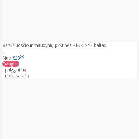
Rankšluosčio ir maudynių pirštinės RINKINYS baltas
..
50
Nuo
€23
Daugiau
Į palyginimą
Į norų sąrašą