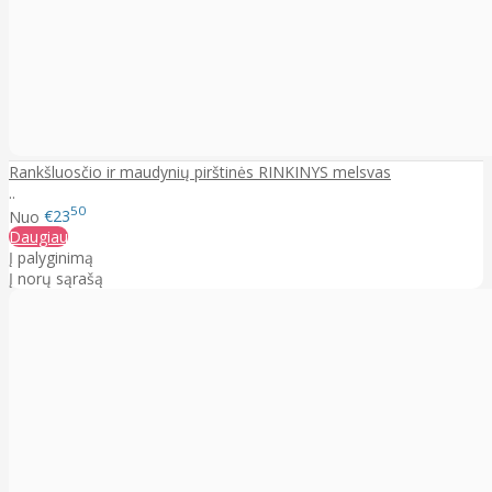
Rankšluosčio ir maudynių pirštinės RINKINYS melsvas
..
50
Nuo
€23
Daugiau
Į palyginimą
Į norų sąrašą