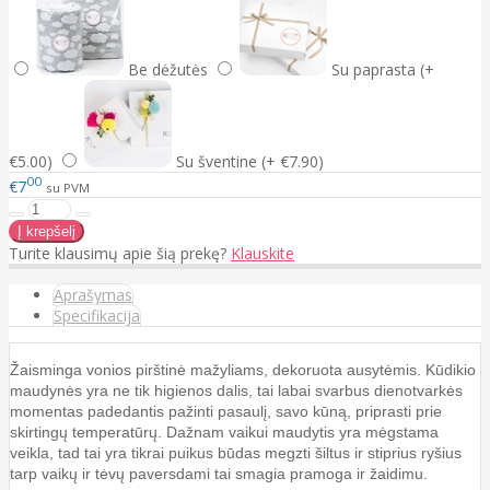
Be dėžutės
Su paprasta (+
€5.00)
Su šventine (+ €7.90)
00
€7
su PVM
Turite klausimų apie šią prekę?
Klauskite
Aprašymas
Specifikacija
Žaisminga vonios pirštinė mažyliams, dekoruota ausytėmis. Kūdikio
maudynės yra ne tik higienos dalis, tai labai svarbus dienotvarkės
momentas padedantis pažinti pasaulį, savo kūną, priprasti prie
skirtingų temperatūrų. Dažnam vaikui maudytis yra mėgstama
veikla, tad tai yra tikrai puikus būdas megzti šiltus ir stiprius ryšius
tarp vaikų ir tėvų paversdami tai smagia pramoga ir žaidimu.