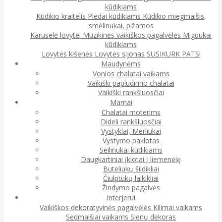
kūdikiams
Kūdikio kraitelis
Pledai kūdikiams
Kūdikio miegmaišis,
smėlinukai, pižamos
Karuselė lovytei
Muzikinės vaikiškos pagalvėlės
Migdukai
kūdikiams
Lovytės kišenės
Lovytės sijonas
SUSIKURK PATS!
Maudynėms
Vonios chalatai vaikams
Vaikiški paplūdimio chalatai
Vaikiški rankšluosčiai
Mamai
Chalatai moterims
Dideli rankšluosčiai
Vystyklai, Merliukai
Vystymo paklotas
Seilinukai kūdikiams
Daugkartiniai įklotai į liemenėlę
Buteliukų šildikliai
Čiulptukų laikikliai
Žindymo pagalvės
Interjerui
Vaikiškos dekoratyvinės pagalvėlės
Kilimai vaikams
Sėdmaišiai vaikams
Sienų dekoras