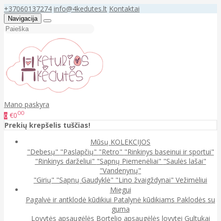
+37060137274
info@4kedutes.lt
Kontaktai
Navigacija
Mano paskyra
00
€0
0
Prekių krepšelis tuščias!
Mūsų KOLEKCIJOS
"Debesų"
"Paslapčių"
"Retro"
"Rinkinys baseinui ir sportui"
"Rinkinys darželiui"
"Sapnų Piemenėliai"
"Saulės lašai"
"Vandenynų"
"Girių"
"Sapnų Gaudyklė"
"Lino žvaigždynai"
Vežimėliui
Miegui
Pagalvė ir antklodė kūdikiui
Patalynė kūdikiams
Paklodės su
guma
Lovytės apsaugėlės
Bortelio apsaugėlės lovytei
Gultukai