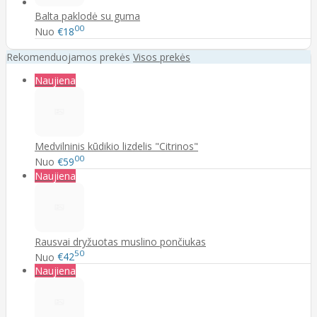
Balta paklodė su guma
00
Nuo
€18
Rekomenduojamos prekės
Visos prekės
Naujiena
Medvilninis kūdikio lizdelis "Citrinos"
00
Nuo
€59
Naujiena
Rausvai dryžuotas muslino pončiukas
50
Nuo
€42
Naujiena