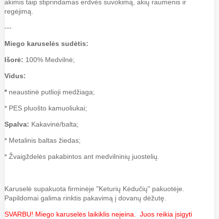
akimis taip stiprindamas erdvės suvokimą, akių raumenis ir
regėjimą.
---
Miego karuselės sudėtis:
Išorė:
100% Medvilnė;
Vidus:
*
neaustinė putlioji medžiaga;
* PES pluošto kamuoliukai;
Spalva:
Kakavinė/balta;
*
Metalinis baltas žiedas
;
* Žvaigždelės pakabintos ant medvilninių juostelių.
Karuselė supakuota firminėje "Keturių Kėdučių" pakuotėje.
Papildomai galima rinktis pakavimą į dovanų dėžutę.
SVARBU! Miego karuselės laikiklis neįeina. Juos reikia įsigyti