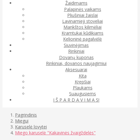
Žaidimams
Palapinės vaikams
Pliušiniai žaislai
Lavinamieji stoveliai
Mankštos kilimėliai
Kramtukai kūdikiams
Kelioninė pagalvėlė
Siuvinėjimas
Rinkiniai
Dovanų kuponas
Rinkiniai, dovanos naujagimiui
Aksesuarai
Kita
Krepšiai
Plaukams
Suaugusiems
I Š P A R D A V I M A S!
Pagrindinis
Miegui
Karuselė lovytei
Miego karuselė "Kakavinės žvaigždelės"