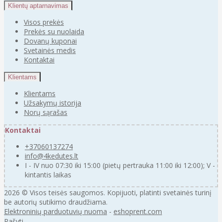
Klientų aptarnavimas
Visos prekės
Prekės su nuolaida
Dovanų kuponai
Svetainės medis
Kontaktai
Klientams
Klientams
Užsakymų istorija
Norų sąrašas
Kontaktai
+37060137274
info@4kedutes.lt
I - IV nuo 07:30 iki 15:00 (pietų pertrauka 11:00 iki 12:00); V -
kintantis laikas
2026 © Visos teisės saugomos. Kopijuoti, platinti svetainės turinį
be autorių sutikimo draudžiama.
Elektroninių parduotuvių nuoma
-
eshoprent.com
Rašyti