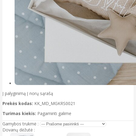
Į palyginimą
Į norų sąrašą
Prekės kodas:
KK_MD_MGKRS0021
Turimas kiekis:
Pagaminti galime
Gamybos trukmė :
Dovanų dėžutė :