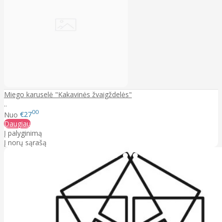
Miego karuselė "Kakavinės žvaigždelės"
..
00
Nuo
€27
Daugiau
Į palyginimą
Į norų sąrašą