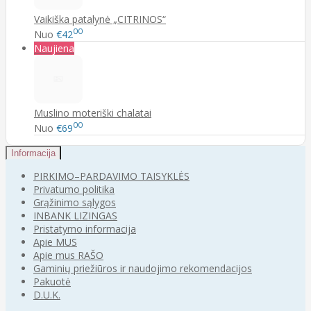
Vaikiška patalynė „CITRINOS“
00
Nuo
€42
Naujiena
Muslino moteriški chalatai
00
Nuo
€69
Informacija
PIRKIMO–PARDAVIMO TAISYKLĖS
Privatumo politika
Grąžinimo sąlygos
INBANK LIZINGAS
Pristatymo informacija
Apie MUS
Apie mus RAŠO
Gaminių priežiūros ir naudojimo rekomendacijos
Pakuotė
D.U.K.