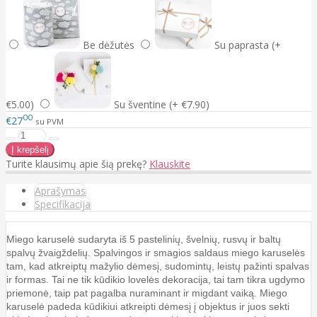
Be dėžutės
Su paprasta (+
€5.00)
Su šventine (+ €7.90)
00
€27
su PVM
Turite klausimų apie šią prekę?
Klauskite
Aprašymas
Specifikacija
Miego karuselė sudaryta iš 5 pastelinių, švelnių, rusvų ir baltų
spalvų žvaigždelių. Spalvingos ir smagios saldaus miego karuselės
tam, kad atkreiptų mažylio dėmesį, sudomintų, leistų pažinti spalvas
ir formas. Tai ne tik kūdikio lovelės dekoracija, tai tam tikra ugdymo
priemonė, taip pat pagalba nuraminant ir migdant vaiką. Miego
karuselė padeda kūdikiui atkreipti dėmesį į objektus ir juos sekti