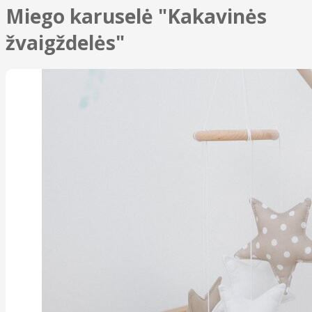
Miego karuselė "Kakavinės
žvaigždelės"