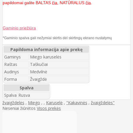
papildomai galite BALTAS
čia
, NATŪRALUS
čia
.
Gaminio priežiūra
*Gaminio spalva gali nežymiai skirtis dėl skirtingų ekrano nustatymų
Papildoma informacija apie prekę
Gaminys
Miego karuselės
Raštas
Taškučiai
Audinys
Medvilnė
Forma
Žvaigždė
Spalva
Spalva
Rusva
žvaigždelės
,
Miego
,
,
Karuselė
,
"Kakavinės
,
žvaigždelės"
Neseniai žiūrėtos
Visos prekės