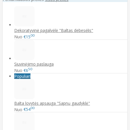
Dekoratyvinė pagalvėlė "Baltas debesėlis"
00
Nuo
€15
Siuvinėjimo paslauga
50
Nuo
€6
Populiari
Balta lovytės apsauga "Sapnų gaudyklė"
00
Nuo
€54