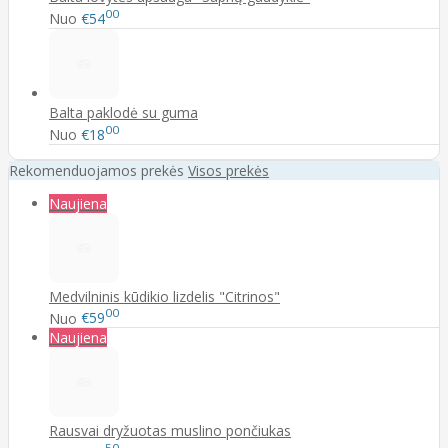
00
Nuo
€54
Balta paklodė su guma
00
Nuo
€18
Rekomenduojamos prekės
Visos prekės
Naujiena
Medvilninis kūdikio lizdelis "Citrinos"
00
Nuo
€59
Naujiena
Rausvai dryžuotas muslino pončiukas
50