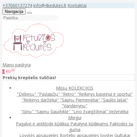
+37060137274
info@4kedutes.lt
Kontaktai
Navigacija
Mano paskyra
00
€0
0
Prekių krepšelis tuščias!
Mūsų KOLEKCIJOS
"Debesų"
"Paslapčių"
"Retro"
"Rinkinys baseinui ir sportui"
"Rinkinys darželiui"
"Sapnų Piemenėliai"
"Saulės lašai"
"Vandenynų"
"Girių"
"Sapnų Gaudyklė"
"Lino žvaigždynai"
Vežimėliui
Miegui
Pagalvė ir antklodė kūdikiui
Patalynė kūdikiams
Paklodės su
guma
Lovytės apsaugėlės
Bortelio apsaugėlės lovytei
Gultukai