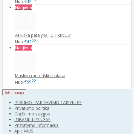
Nuo
€42
Naujiena
Vaikiška patalynė „CITRINOS“
00
Nuo
€42
Naujiena
Muslino moteriški chalatai
00
Nuo
€69
Informacija
PIRKIMO–PARDAVIMO TAISYKLĖS
Privatumo politika
Grąžinimo sąlygos
INBANK LIZINGAS
Pristatymo informacija
Apie MUS