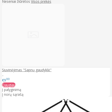
Neseniai žiūrėtos
Visos prekės
Siuvinėjimas "Sapnų gaudyklė"
..
00
€9
Daugiau
Į palyginimą
Į norų sąrašą