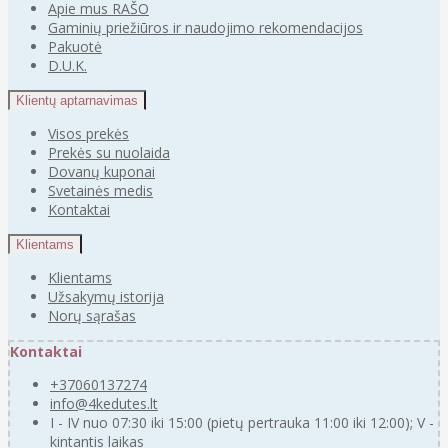
Apie mus RAŠO
Gaminių priežiūros ir naudojimo rekomendacijos
Pakuotė
D.U.K.
Klientų aptarnavimas
Visos prekės
Prekės su nuolaida
Dovanų kuponai
Svetainės medis
Kontaktai
Klientams
Klientams
Užsakymų istorija
Norų sąrašas
Kontaktai
+37060137274
info@4kedutes.lt
I - IV nuo 07:30 iki 15:00 (pietų pertrauka 11:00 iki 12:00); V -
kintantis laikas