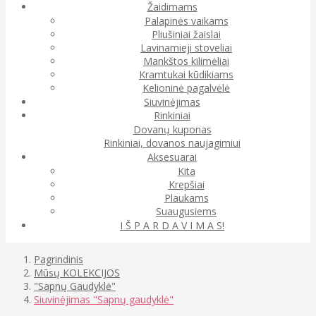
Žaidimams
Palapinės vaikams
Pliušiniai žaislai
Lavinamieji stoveliai
Mankštos kilimėliai
Kramtukai kūdikiams
Kelioninė pagalvėlė
Siuvinėjimas
Rinkiniai
Dovanų kuponas
Rinkiniai, dovanos naujagimiui
Aksesuarai
Kita
Krepšiai
Plaukams
Suaugusiems
I Š P A R D A V I M A S!
Pagrindinis
Mūsų KOLEKCIJOS
"Sapnų Gaudyklė"
Siuvinėjimas "Sapnų gaudyklė"