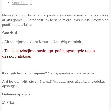
Specifikacija
Mūsų ypač populiaria tapusi paslauga - siuvinėjimas ant apsaugėlių
ar kitų gaminių! Personalizuokite savo mieliausias kūdikių lovytes ar
puoškite pataliukus.
Svarbu!
- Siuvinėjame tik ant Keturių Kėdučių gaminių.
- Tai tik siuvinėjimo paslauga, pačią apsaugėlę reikia
užsakyti atskirai.
Kas gali būti siuvinėjama?
Sapnų gaudyklė. Spalva pilka
Ant ko gali būti siuvinėjama?
Ant patalynės užvalkalų, pledukų,
apsaugėlių.
Galimos spalvos:
1) Pilka