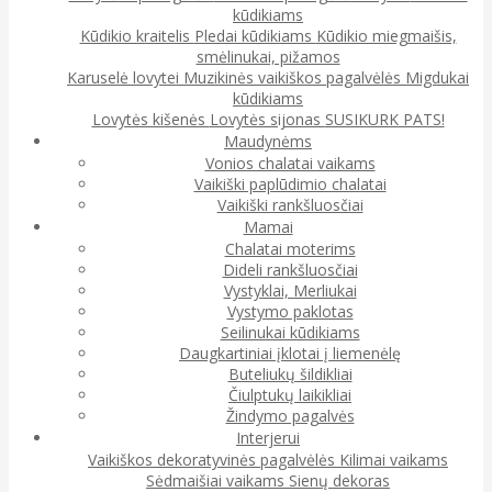
kūdikiams
Kūdikio kraitelis
Pledai kūdikiams
Kūdikio miegmaišis,
smėlinukai, pižamos
Karuselė lovytei
Muzikinės vaikiškos pagalvėlės
Migdukai
kūdikiams
Lovytės kišenės
Lovytės sijonas
SUSIKURK PATS!
Maudynėms
Vonios chalatai vaikams
Vaikiški paplūdimio chalatai
Vaikiški rankšluosčiai
Mamai
Chalatai moterims
Dideli rankšluosčiai
Vystyklai, Merliukai
Vystymo paklotas
Seilinukai kūdikiams
Daugkartiniai įklotai į liemenėlę
Buteliukų šildikliai
Čiulptukų laikikliai
Žindymo pagalvės
Interjerui
Vaikiškos dekoratyvinės pagalvėlės
Kilimai vaikams
Sėdmaišiai vaikams
Sienų dekoras