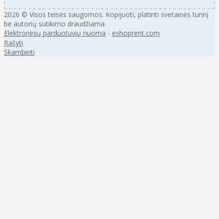
2026 © Visos teisės saugomos. Kopijuoti, platinti svetainės turinį
be autorių sutikimo draudžiama.
Elektroninių parduotuvių nuoma
-
eshoprent.com
Rašyti
Skambinti