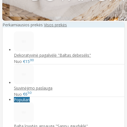
Perkamiausios prekės
Visos prekės
Dekoratyvinė pagalvėlė "Baltas debesėlis"
00
Nuo
€15
Siuvinėjimo paslauga
50
Nuo
€6
Populiari
Balta lovytės apsauga "Sapnų gaudyklė"