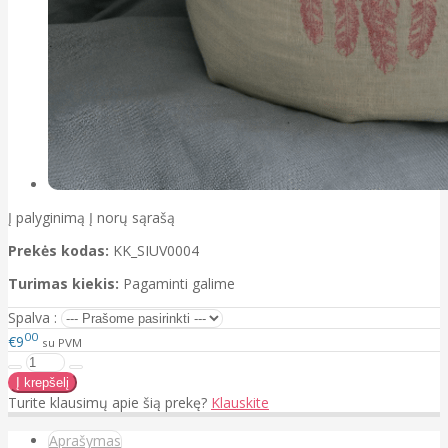
Į palyginimą
Į norų sąrašą
Prekės kodas:
KK_SIUV0004
Turimas kiekis:
Pagaminti galime
Spalva :
00
€9
su PVM
Turite klausimų apie šią prekę?
Klauskite
Aprašymas