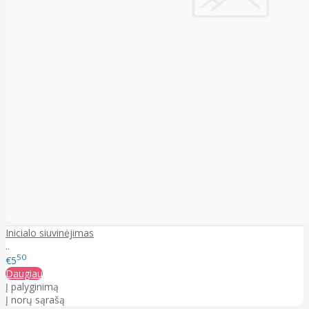
Inicialo siuvinėjimas
..
50
€5
Daugiau
Į palyginimą
Į norų sąrašą