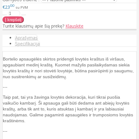
00
€23
su PVM
Turite klausimų apie šią prekę?
Klauskite
Aprašymas
Specifikacija
Bortelio apsaugėlės skirtos pridengti lovytės kraštus iš viršaus,
apgaubiant medinį kraštą. Kuomet mažylis pasilaikydamas siekia
lovytės kraštų ir nori stovėti lovytėje, būtina pasirūpinti jo saugumu,
nuo susitrenkimų ar susižeidimų.
---
Taip pat, tai yra žavinga lovytės dekoracija, kuri tikrai puošia
vaikučio kambarį. Ši apsauga gali būti dedama ant abiejų lovytės
kraštų, arba tik ant to, kuris atsuktas į kambarį ir yra labiausiai
naudojamas. Galime pagaminti apsaugėles ir trumposioms lovytės
kraštinėms.
---