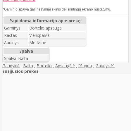
*Gaminio spalva gali nežymiai skirtis dėl skirtingų ekrano nustatymų.
Papildoma informacija apie prekę
Gaminys
Bortelio apsauga
Raštas
Vienspalvis
Audinys
Medvilnė
Spalva
Spalva
Balta
Gaudyklė
,
Balta
,
Bortelio
,
Apsaugėlė
,
"Sapnų
,
Gaudyklė"
Susijusios prekės