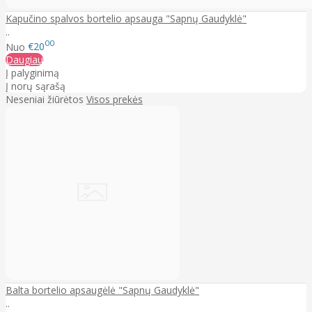
Kapučino spalvos bortelio apsauga "Sapnų Gaudyklė"
..
00
Nuo
€20
Daugiau
Į palyginimą
Į norų sąrašą
Neseniai žiūrėtos
Visos prekės
Balta bortelio apsaugėlė "Sapnų Gaudyklė"
..