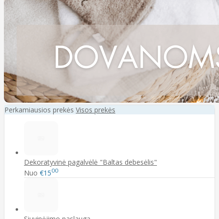
Perkamiausios prekės
Visos prekės
Dekoratyvinė pagalvėlė "Baltas debesėlis"
00
Nuo
€15
Siuvinėjimo paslauga