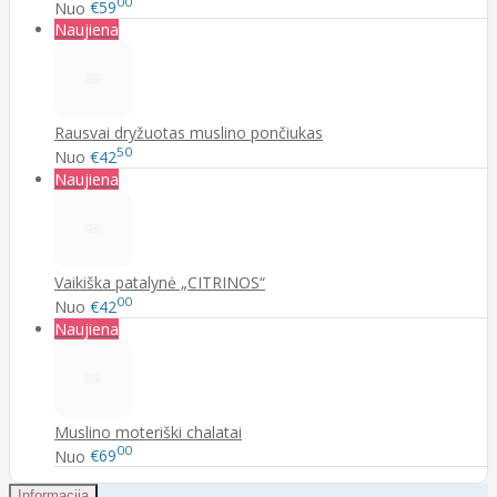
00
Nuo
€59
Naujiena
Rausvai dryžuotas muslino pončiukas
50
Nuo
€42
Naujiena
Vaikiška patalynė „CITRINOS“
00
Nuo
€42
Naujiena
Muslino moteriški chalatai
00
Nuo
€69
Informacija