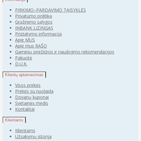
PIRKIMO–PARDAVIMO TAISYKLĖS
Privatumo politika
Grąžinimo sąlygos
INBANK LIZINGAS
Pristatymo informacija
Apie MUS
Apie mus RAŠO
Gaminių priežiūros ir naudojimo rekomendacijos
Pakuotė
D.U.K.
Klientų aptarnavimas
Visos prekės
Prekės su nuolaida
Dovanų kuponai
Svetainės medis
Kontaktai
Klientams
Klientams
Užsakymų istorija