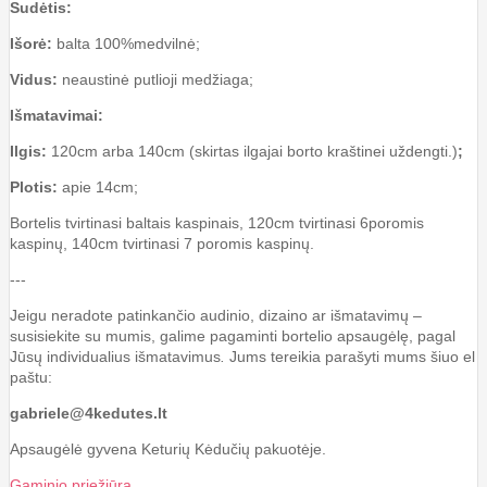
Sudėtis:
Išorė:
balta 100%medvilnė;
Vidus:
neaustinė putlioji medžiaga;
Išmatavimai:
Ilgis:
120cm arba 140cm (skirtas ilgajai borto kraštinei uždengti.)
;
Plotis:
apie 14cm;
Bortelis tvirtinasi baltais kaspinais, 120cm tvirtinasi 6poromis
kaspinų, 140cm tvirtinasi 7 poromis kaspinų.
---
Jeigu neradote patinkančio audinio, dizaino ar išmatavimų –
susisiekite su mumis, galime pagaminti bortelio apsaugėlę, pagal
Jūsų individualius išmatavimus
.
Jums tereikia parašyti mums šiuo el
paštu:
gabriele@4kedutes.lt
Apsaugėlė gyvena Keturių Kėdučių pakuotėje.
Gaminio priežiūra