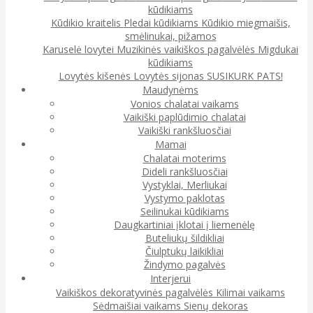
kūdikiams
Kūdikio kraitelis
Pledai kūdikiams
Kūdikio miegmaišis,
smėlinukai, pižamos
Karuselė lovytei
Muzikinės vaikiškos pagalvėlės
Migdukai
kūdikiams
Lovytės kišenės
Lovytės sijonas
SUSIKURK PATS!
Maudynėms
Vonios chalatai vaikams
Vaikiški paplūdimio chalatai
Vaikiški rankšluosčiai
Mamai
Chalatai moterims
Dideli rankšluosčiai
Vystyklai, Merliukai
Vystymo paklotas
Seilinukai kūdikiams
Daugkartiniai įklotai į liemenėlę
Buteliukų šildikliai
Čiulptukų laikikliai
Žindymo pagalvės
Interjerui
Vaikiškos dekoratyvinės pagalvėlės
Kilimai vaikams
Sėdmaišiai vaikams
Sienų dekoras