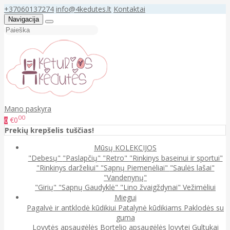
+37060137274
info@4kedutes.lt
Kontaktai
Navigacija
Mano paskyra
00
€0
0
Prekių krepšelis tuščias!
Mūsų KOLEKCIJOS
"Debesų"
"Paslapčių"
"Retro"
"Rinkinys baseinui ir sportui"
"Rinkinys darželiui"
"Sapnų Piemenėliai"
"Saulės lašai"
"Vandenynų"
"Girių"
"Sapnų Gaudyklė"
"Lino žvaigždynai"
Vežimėliui
Miegui
Pagalvė ir antklodė kūdikiui
Patalynė kūdikiams
Paklodės su
guma
Lovytės apsaugėlės
Bortelio apsaugėlės lovytei
Gultukai