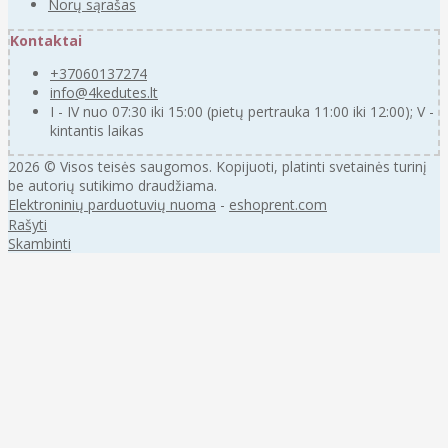
Norų sąrašas
Kontaktai
+37060137274
info@4kedutes.lt
I - IV nuo 07:30 iki 15:00 (pietų pertrauka 11:00 iki 12:00); V -
kintantis laikas
2026 © Visos teisės saugomos. Kopijuoti, platinti svetainės turinį
be autorių sutikimo draudžiama.
Elektroninių parduotuvių nuoma
-
eshoprent.com
Rašyti
Skambinti