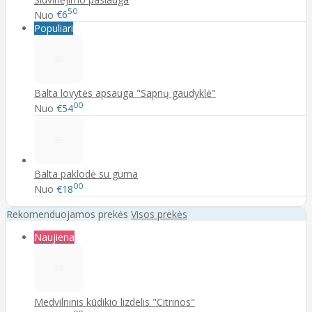
50
Nuo
€6
Populiari
Balta lovytės apsauga "Sapnų gaudyklė"
00
Nuo
€54
Balta paklodė su guma
00
Nuo
€18
Rekomenduojamos prekės
Visos prekės
Naujiena
Medvilninis kūdikio lizdelis "Citrinos"