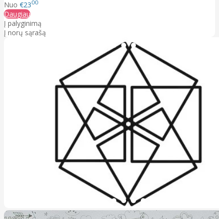
00
Nuo
€23
Daugiau
Į palyginimą
Į norų sąrašą