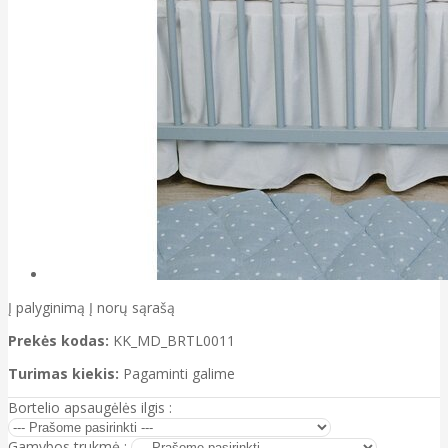
Į palyginimą
Į norų sąrašą
Prekės kodas:
KK_MD_BRTL0011
Turimas kiekis:
Pagaminti galime
Bortelio apsaugėlės ilgis :
Gamybos trukmė :