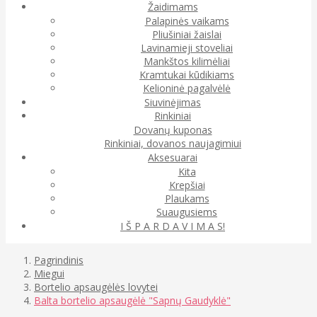
Žaidimams
Palapinės vaikams
Pliušiniai žaislai
Lavinamieji stoveliai
Mankštos kilimėliai
Kramtukai kūdikiams
Kelioninė pagalvėlė
Siuvinėjimas
Rinkiniai
Dovanų kuponas
Rinkiniai, dovanos naujagimiui
Aksesuarai
Kita
Krepšiai
Plaukams
Suaugusiems
I Š P A R D A V I M A S!
Pagrindinis
Miegui
Bortelio apsaugėlės lovytei
Balta bortelio apsaugėlė "Sapnų Gaudyklė"