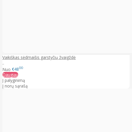
Vaikiškas sėdmaišis garstyčių žvaigždė
..
00
Nuo
€48
Daugiau
Į palyginimą
Į norų sąrašą