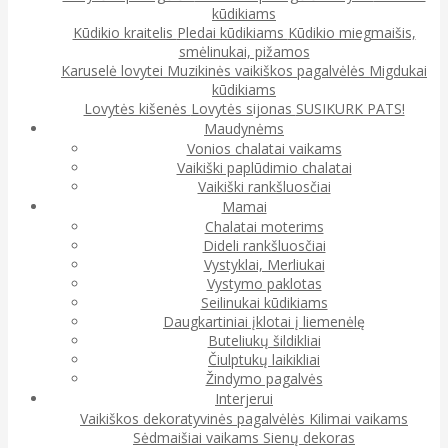
kūdikiams
Kūdikio kraitelis
Pledai kūdikiams
Kūdikio miegmaišis,
smėlinukai, pižamos
Karuselė lovytei
Muzikinės vaikiškos pagalvėlės
Migdukai
kūdikiams
Lovytės kišenės
Lovytės sijonas
SUSIKURK PATS!
Maudynėms
Vonios chalatai vaikams
Vaikiški paplūdimio chalatai
Vaikiški rankšluosčiai
Mamai
Chalatai moterims
Dideli rankšluosčiai
Vystyklai, Merliukai
Vystymo paklotas
Seilinukai kūdikiams
Daugkartiniai įklotai į liemenėlę
Buteliukų šildikliai
Čiulptukų laikikliai
Žindymo pagalvės
Interjerui
Vaikiškos dekoratyvinės pagalvėlės
Kilimai vaikams
Sėdmaišiai vaikams
Sienų dekoras