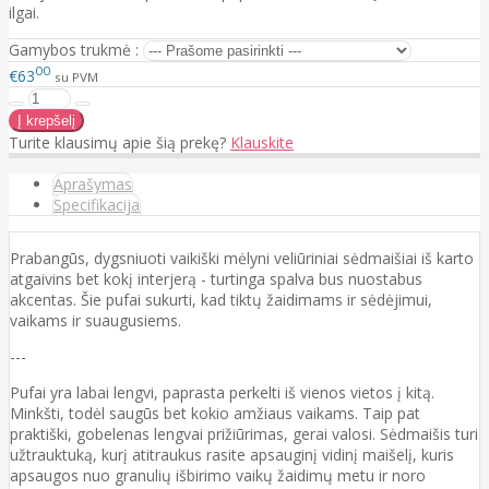
ilgai.
Gamybos trukmė :
00
€63
su PVM
Turite klausimų apie šią prekę?
Klauskite
Aprašymas
Specifikacija
Prabangūs, dygsniuoti vaikiški mėlyni veliūriniai sėdmaišiai iš karto
atgaivins bet kokį interjerą - turtinga spalva bus nuostabus
akcentas. Šie pufai sukurti, kad tiktų žaidimams ir sėdėjimui,
vaikams ir suaugusiems.
---
Pufai yra labai lengvi, paprasta perkelti iš vienos vietos į kitą.
Minkšti, todėl saugūs bet kokio amžiaus vaikams. Taip pat
praktiški, gobelenas lengvai prižiūrimas, gerai valosi.
S
ėdmaišis turi
užtrauktuką, kurį atitraukus rasite apsauginį vidinį maišelį, kuris
apsaugos nuo granulių išbirimo vaikų žaidimų metu ir noro