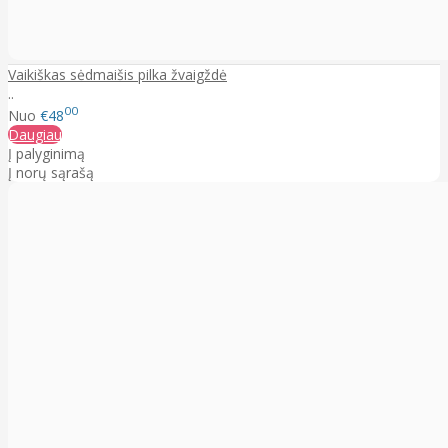
Vaikiškas sėdmaišis pilka žvaigždė
..
00
Nuo
€48
Daugiau
Į palyginimą
Į norų sąrašą