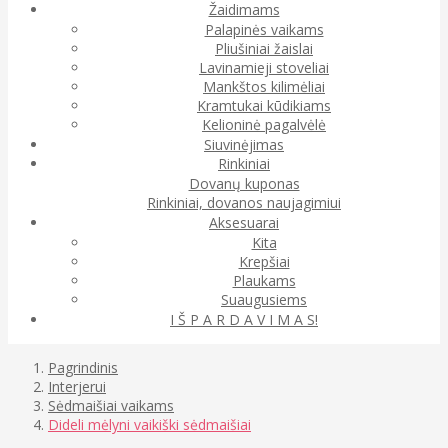
Žaidimams
Palapinės vaikams
Pliušiniai žaislai
Lavinamieji stoveliai
Mankštos kilimėliai
Kramtukai kūdikiams
Kelioninė pagalvėlė
Siuvinėjimas
Rinkiniai
Dovanų kuponas
Rinkiniai, dovanos naujagimiui
Aksesuarai
Kita
Krepšiai
Plaukams
Suaugusiems
I Š P A R D A V I M A S!
Pagrindinis
Interjerui
Sėdmaišiai vaikams
Dideli mėlyni vaikiški sėdmaišiai