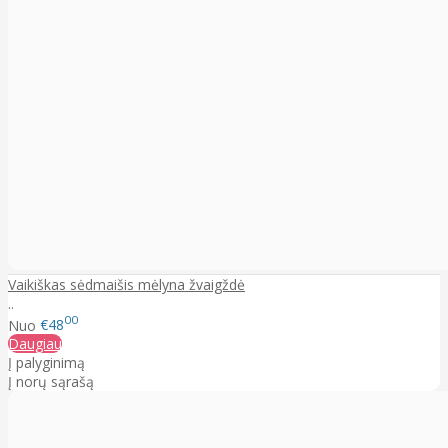
Vaikiškas sėdmaišis mėlyna žvaigždė
..
00
Nuo
€48
Daugiau
Į palyginimą
Į norų sąrašą