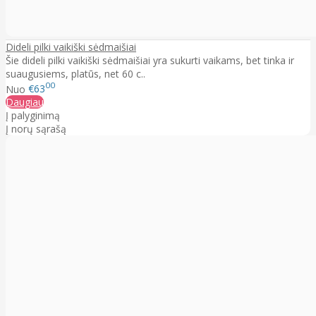
Dideli pilki vaikiški sėdmaišiai
Šie dideli pilki vaikiški sėdmaišiai yra sukurti vaikams, bet tinka ir
suaugusiems, platūs, net 60 c..
00
Nuo
€63
Daugiau
Į palyginimą
Į norų sąrašą