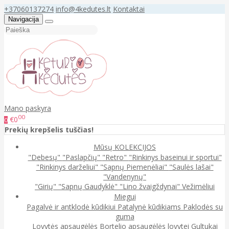
+37060137274
info@4kedutes.lt
Kontaktai
Navigacija
Mano paskyra
00
€0
0
Prekių krepšelis tuščias!
Mūsų KOLEKCIJOS
"Debesų"
"Paslapčių"
"Retro"
"Rinkinys baseinui ir sportui"
"Rinkinys darželiui"
"Sapnų Piemenėliai"
"Saulės lašai"
"Vandenynų"
"Girių"
"Sapnų Gaudyklė"
"Lino žvaigždynai"
Vežimėliui
Miegui
Pagalvė ir antklodė kūdikiui
Patalynė kūdikiams
Paklodės su
guma
Lovytės apsaugėlės
Bortelio apsaugėlės lovytei
Gultukai