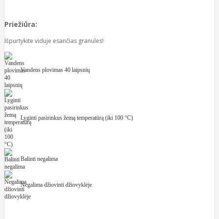
Priežiūra:
Išpurtykite viduje esančias granules!
Vandens plovimas 40 laipsnių
Lyginti pasirinkus žemą temperatūrą (iki 100 °C)
Balinti negalima
Negalima džiovinti džiovyklėje