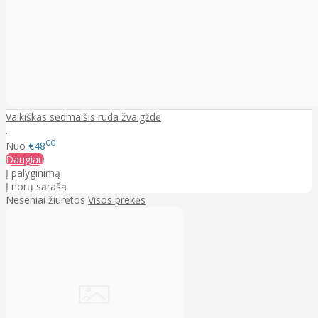
Vaikiškas sėdmaišis ruda žvaigždė
..
00
Nuo
€48
Daugiau
Į palyginimą
Į norų sąrašą
Neseniai žiūrėtos
Visos prekės