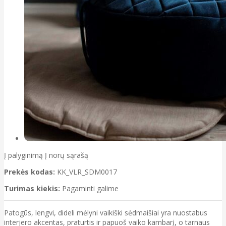
Į palyginimą
Į norų sąrašą
Prekės kodas:
KK_VLR_SDM0017
Turimas kiekis:
Pagaminti galime
Patogūs, lengvi, dideli mėlyni vaikiški sėdmaišiai yra nuostabus
interjero akcentas, praturtis ir papuoš vaiko kambarį, o tarnaus