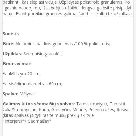
patikrinti, kas slepiasi viduje. Užpildytas polistirolo granulėmis. Po
ilgesnio naudojimo, išsisėdėjus užpildui, lengvai galėsite prisipildyti
nauju. Esant poreikiui granules galima išberti ir skalbti tik užvalkalą.
---
Sudėtis
:
Išorė:
Aksominis baldinis gobelenas /100 % poliesteris;
Užpildas:
Sėdmaišių granulės;
Išmatavimai:
*aukštis yra 20 cm,
*atsisėdimo diametras 60 cm;
Spalva:
Mėlyna;
Galimos kitos sėdmaišių spalvos:
Tamsiai mėlyna, Tamsiai
žalia/Smaragdinė, Ruda, Garstyčių, Mėtinė, Pelenų rožės, Rusva.
(kitas spalvas įsigyti rasite mūsų prekių skiltyje
"Interjerui">"Sėdmaišiai"