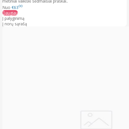
mėtiniai vaikiški sėdmaišiai praskai..
00
Nuo
€63
Daugiau
Į palyginimą
Į norų sąrašą