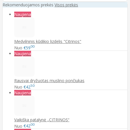
Rekomenduojamos prekės
Visos prekės
Naujiena
Medvilninis kūdikio lizdelis "Citrinos"
00
Nuo
€59
Naujiena
Rausvai dryžuotas muslino pončiukas
50
Nuo
€42
Naujiena
Vaikiška patalynė „CITRINOS“
00
Nuo
€42