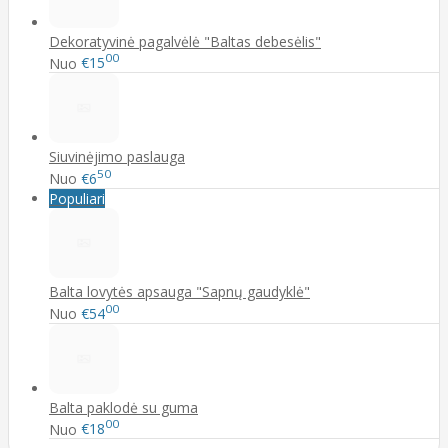
Dekoratyvinė pagalvėlė "Baltas debesėlis"
00
Nuo
€15
Siuvinėjimo paslauga
50
Nuo
€6
Populiari
Balta lovytės apsauga "Sapnų gaudyklė"
00
Nuo
€54
Balta paklodė su guma
00
Nuo
€18