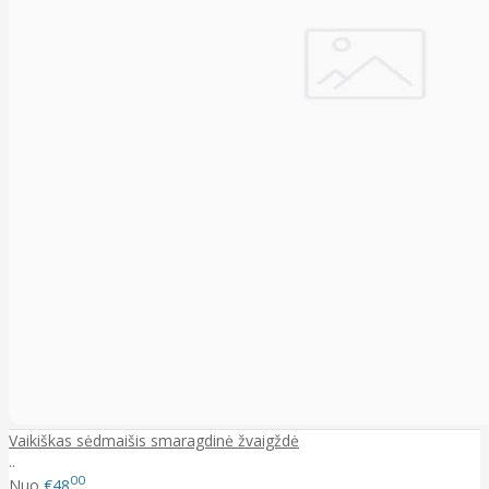
Vaikiškas sėdmaišis smaragdinė žvaigždė
..
00
Nuo
€48