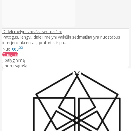
Dideli mėlyni vaikiški sėdmaišiai
Patogūs, lengvi, dideli mėlyni vaikiški sėdmaišiai yra nuostabus
interjero akcentas, praturtis ir pa..
00
Nuo
€63
Daugiau
Į palyginimą
Į norų sąrašą