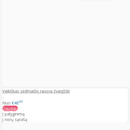
Vaikiškas sėdmaišis rausva žvaigždė
..
00
Nuo
€48
Daugiau
Į palyginimą
Į norų sąrašą