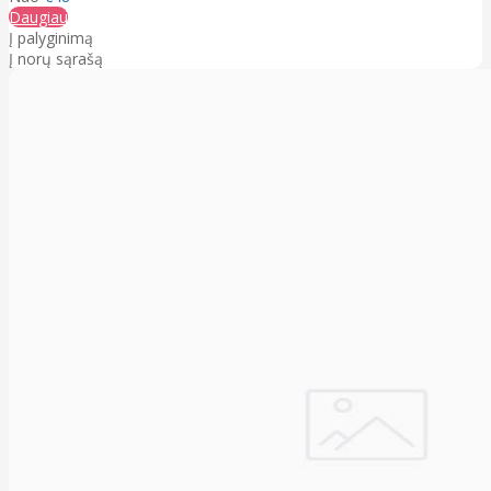
Daugiau
Į palyginimą
Į norų sąrašą