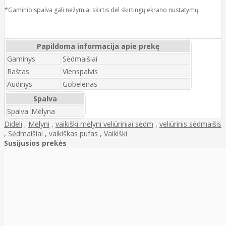
*Gaminio spalva gali nežymiai skirtis dėl skirtingų ekrano nustatymų.
Papildoma informacija apie prekę
Gaminys
Sėdmaišiai
Raštas
Vienspalvis
Audinys
Gobelenas
Spalva
Spalva
Mėlyna
Dideli
,
Mėlyni
,
vaikiški mėlyni veliūriniai sėdm
,
veliūrinis sėdmaišis
,
Sėdmaišiai
,
vaikiškas pufas
,
Vaikiški
Susijusios prekės