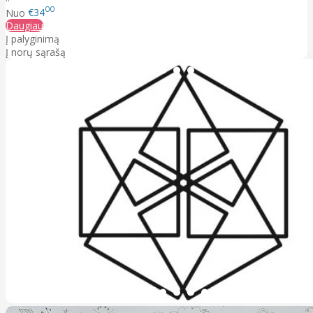
00
Nuo
€34
Daugiau
Į palyginimą
Į norų sąrašą