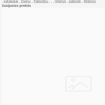
,
pataliukai
,
Dviejų
,
Paklodžių
,
,
,
rinkinys
,
paklode
,
Rinkinys
Susijusios prekės