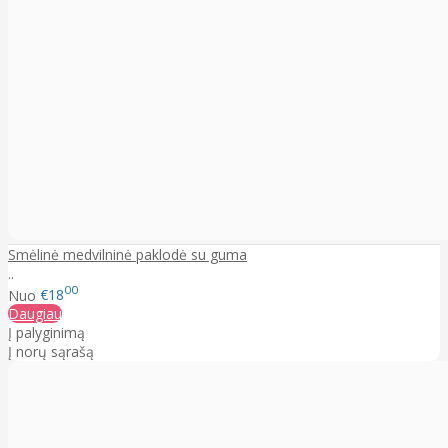
Smėlinė medvilninė paklodė su guma
..
00
Nuo
€18
Daugiau
Į palyginimą
Į norų sąrašą