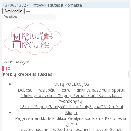
+37060137274
info@4kedutes.lt
Kontaktai
Navigacija
Mano paskyra
00
€0
0
Prekių krepšelis tuščias!
Mūsų KOLEKCIJOS
"Debesų"
"Paslapčių"
"Retro"
"Rinkinys baseinui ir sportui"
"Rinkinys darželiui"
"Sapnų Piemenėliai"
"Saulės lašai"
"Vandenynų"
"Girių"
"Sapnų Gaudyklė"
"Lino žvaigždynai"
Vežimėliui
Miegui
Pagalvė ir antklodė kūdikiui
Patalynė kūdikiams
Paklodės su
guma
Lovytės apsaugėlės
Bortelio apsaugėlės lovytei
Gultukai