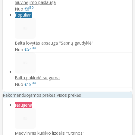
Siuvinėjimo paslauga
50
Nuo
€6
Populiari
Balta lovytės apsauga "Sapnų gaudyklė"
00
Nuo
€54
Balta paklodė su guma
00
Nuo
€18
Rekomenduojamos prekės
Visos prekės
Naujiena
Medvilninis kūdikio lizdelis "Citrinos"