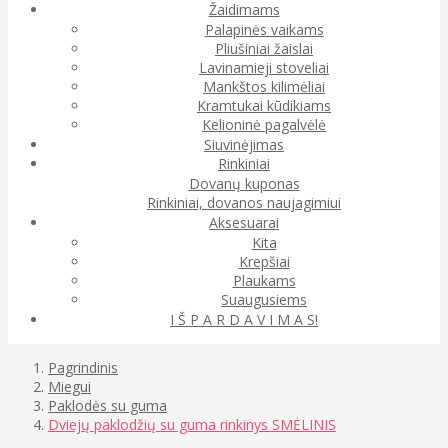
Žaidimams
Palapinės vaikams
Pliušiniai žaislai
Lavinamieji stoveliai
Mankštos kilimėliai
Kramtukai kūdikiams
Kelioninė pagalvėlė
Siuvinėjimas
Rinkiniai
Dovanų kuponas
Rinkiniai, dovanos naujagimiui
Aksesuarai
Kita
Krepšiai
Plaukams
Suaugusiems
I Š P A R D A V I M A S!
Pagrindinis
Miegui
Paklodės su guma
Dviejų paklodžių su guma rinkinys SMĖLINIS