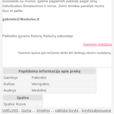
susisiekite su mumis, galime pagaminti paklodę pagal Jūsų
individualius išmatavimus ir norus
.
Jums tereikia parašyti mums
šiuo el paštu:
gabriele@4kedutes.lt
Paklodės gyvena Keturių Kėdučių pakuotėje.
Gaminio priežiūra
*Gaminio spalva gali nežymiai skirtis dėl skirtingų ekrano nustatymų.
Papildoma informacija apie prekę
Gaminys
Paklodės
Raštas
Vienspalvis
Audinys
Medvilnė
Spalva
Spalva
Rusva
SMĖLINIS
,
Guma
,
,
Smėlinis
,
,
vaikiska lovyte
,
lovytesaksesuarai