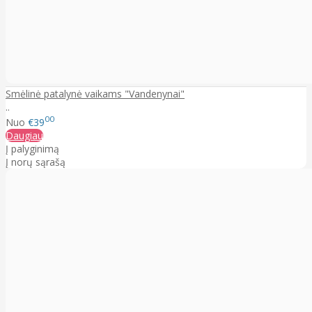
Smėlinė patalynė vaikams "Vandenynai"
..
00
Nuo
€39
Daugiau
Į palyginimą
Į norų sąrašą