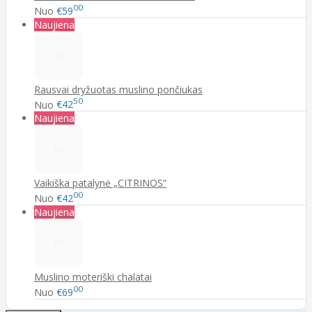
00
Nuo
€59
Naujiena
Rausvai dryžuotas muslino pončiukas
50
Nuo
€42
Naujiena
Vaikiška patalynė „CITRINOS“
00
Nuo
€42
Naujiena
Muslino moteriški chalatai
00
Nuo
€69