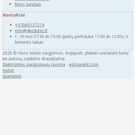
Norų sąrašas
Kontaktai
+37060137274
info@4kedutes.lt
I - IV nuo 07:30 iki 15:00 (pietų pertrauka 11:00 iki 12:00); V -
kintantis laikas
2026 © Visos teisės saugomos. Kopijuoti, platinti svetainės turinį
be autorių sutikimo draudžiama.
Elektroninių parduotuvių nuoma
-
eshoprent.com
Rašyti
Skambinti