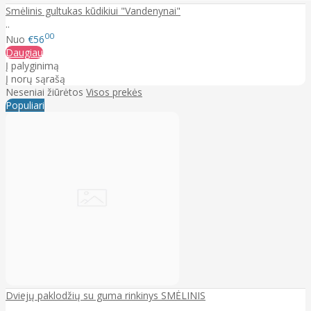
Smėlinis gultukas kūdikiui "Vandenynai"
..
00
Nuo
€56
Daugiau
Į palyginimą
Į norų sąrašą
Neseniai žiūrėtos
Visos prekės
Populiari
Dviejų paklodžių su guma rinkinys SMĖLINIS
..