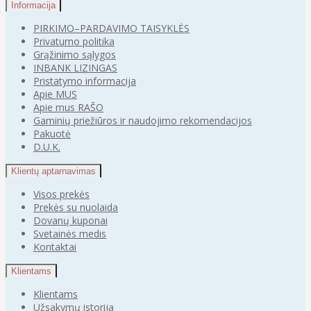
Informacija
PIRKIMO–PARDAVIMO TAISYKLĖS
Privatumo politika
Grąžinimo sąlygos
INBANK LIZINGAS
Pristatymo informacija
Apie MUS
Apie mus RAŠO
Gaminių priežiūros ir naudojimo rekomendacijos
Pakuotė
D.U.K.
Klientų aptarnavimas
Visos prekės
Prekės su nuolaida
Dovanų kuponai
Svetainės medis
Kontaktai
Klientams
Klientams
Užsakymų istorija