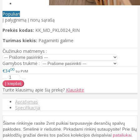
Populiari
Į palyginimą
Į norų sąrašą
Prekės kodas:
KK_MD_PKL0024_RIN
Turimas kiekis:
Pagaminti galime
Čiužinuko matmenys :
Gamybos trukmė :
00
€34
su PVM
Turite klausimų apie šią prekę?
Klauskite
Aprašymas
Specifikacija
Šiame rinkinyje rasite 2vnt puikiai tarpusavyje derančių spalvų
paklodes. Smėlinė ir riešutinė. Pirkadami rinkinį sutaupysite!
Prie šių
paklodžių gražiai derės tos pačios kolekcijos dvispalviai
pataliukai.