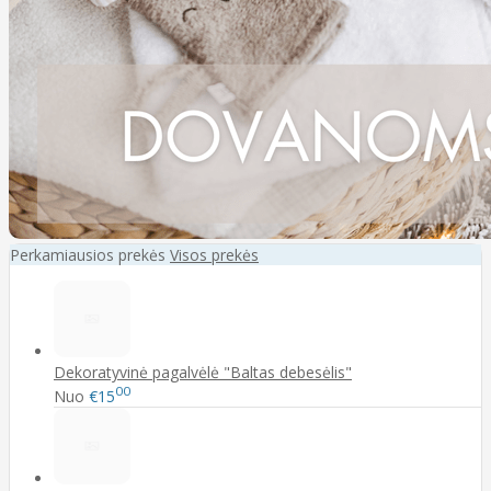
Perkamiausios prekės
Visos prekės
Dekoratyvinė pagalvėlė "Baltas debesėlis"
00
Nuo
€15