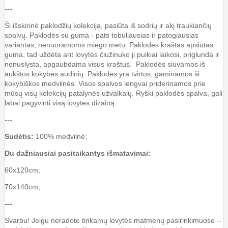
---
Ši išskirinė paklodžių kolekcija, pasiūta iš sodrių ir akį traukiančių
spalvų. Paklodės su guma - pats tobuliausias ir patogiausias
variantas, nenuoramoms miego metu. Paklodės kraštas apsiūtas
guma, tad uždėta ant lovytės čiužinuko ji puikiai laikosi, priglunda ir
nenuslysta, apgaubdama visus kraštus. Paklodės siuvamos iš
aukštos kokybės audinių. Paklodės yra tvirtos, gaminamos iš
kokybiškos medvilnės. Visos spalvos lengvai priderinamos prie
mūsų visų kolekcijų patalynės užvalkalų. Ryški paklodės spalva, gali
labai pagyvinti visą lovytės dizainą.
---
Sudėtis:
100% medvilnė;
Du dažniausiai pasitaikantys išmatavimai:
60x120cm;
70x140cm;
---
Svarbu! Jeigu neradote tinkamų lovytės matmenų pasirinkimuose –