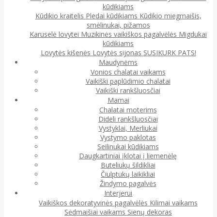
kūdikiams
Kūdikio kraitelis
Pledai kūdikiams
Kūdikio miegmaišis,
smėlinukai, pižamos
Karuselė lovytei
Muzikinės vaikiškos pagalvėlės
Migdukai
kūdikiams
Lovytės kišenės
Lovytės sijonas
SUSIKURK PATS!
Maudynėms
Vonios chalatai vaikams
Vaikiški paplūdimio chalatai
Vaikiški rankšluosčiai
Mamai
Chalatai moterims
Dideli rankšluosčiai
Vystyklai, Merliukai
Vystymo paklotas
Seilinukai kūdikiams
Daugkartiniai įklotai į liemenėlę
Buteliukų šildikliai
Čiulptukų laikikliai
Žindymo pagalvės
Interjerui
Vaikiškos dekoratyvinės pagalvėlės
Kilimai vaikams
Sėdmaišiai vaikams
Sienų dekoras