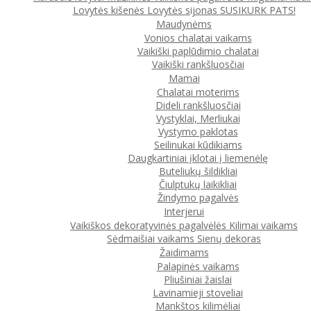
Lovytės kišenės
Lovytės sijonas
SUSIKURK PATS!
Maudynėms
Vonios chalatai vaikams
Vaikiški paplūdimio chalatai
Vaikiški rankšluosčiai
Mamai
Chalatai moterims
Dideli rankšluosčiai
Vystyklai, Merliukai
Vystymo paklotas
Seilinukai kūdikiams
Daugkartiniai įklotai į liemenėlę
Buteliukų šildikliai
Čiulptukų laikikliai
Žindymo pagalvės
Interjerui
Vaikiškos dekoratyvinės pagalvėlės
Kilimai vaikams
Sėdmaišiai vaikams
Sienų dekoras
Žaidimams
Palapinės vaikams
Pliušiniai žaislai
Lavinamieji stoveliai
Mankštos kilimėliai