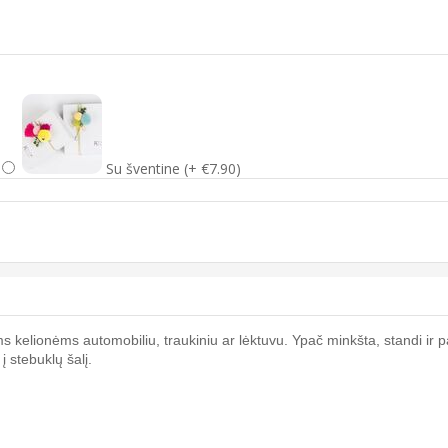
Su šventine (+ €7.90)
 kelionėms automobiliu, traukiniu ar lėktuvu. Ypač minkšta, standi ir p
į stebuklų šalį.