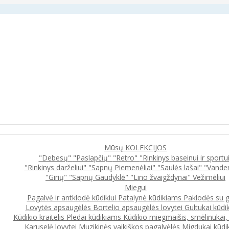
Mūsų KOLEKCIJOS
"Debesų"
"Paslapčių"
"Retro"
"Rinkinys baseinui ir sportu
"Rinkinys darželiui"
"Sapnų Piemenėliai"
"Saulės lašai"
"Vande
"Girių"
"Sapnų Gaudyklė"
"Lino žvaigždynai"
Vežimėliui
Miegui
Pagalvė ir antklodė kūdikiui
Patalynė kūdikiams
Paklodės su 
Lovytės apsaugėlės
Bortelio apsaugėlės lovytei
Gultukai kūdi
Kūdikio kraitelis
Pledai kūdikiams
Kūdikio miegmaišis, smėlinukai
Karuselė lovytei
Muzikinės vaikiškos pagalvėlės
Migdukai kūdi