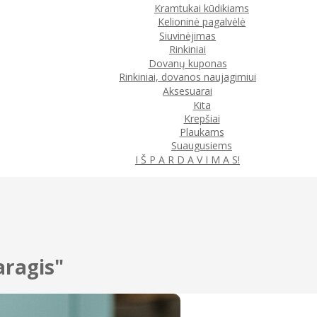
Kramtukai kūdikiams
Kelioninė pagalvėlė
Siuvinėjimas
Rinkiniai
Dovanų kuponas
Rinkiniai, dovanos naujagimiui
Aksesuarai
Kita
Krepšiai
Plaukams
Suaugusiems
I Š P A R D A V I M A S!
aragis"