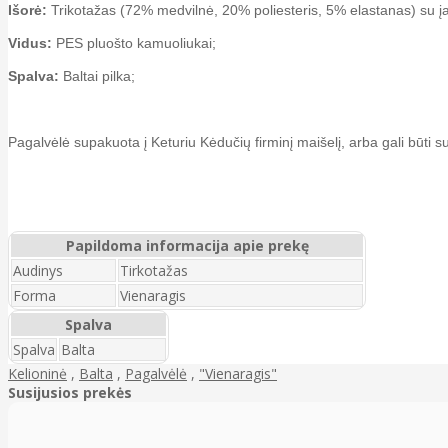
Išorė:
Trikotažas (72% medvilnė, 20% poliesteris, 5% elastanas) su įau
Vidus:
PES pluošto kamuoliukai;
Spalva:
Baltai pilka;
Pagalvėlė supakuota į Keturiu Kėdučių firminį maišelį, arba gali būti 
Papildoma informacija apie prekę
Audinys
Tirkotažas
Forma
Vienaragis
Spalva
Spalva
Balta
Kelioninė
,
Balta
,
Pagalvėlė
,
"Vienaragis"
Susijusios prekės