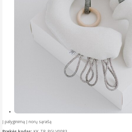
Į palyginimą
Į norų sąrašą
Prekės kodas:
KK_TR_PGLV0083