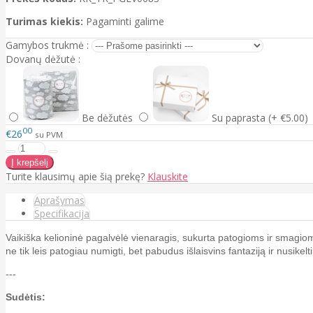
Turimas kiekis:
Pagaminti galime
Gamybos trukmė :
Dovanų dėžutė :
Be dėžutės
Su paprasta (+ €5.00)
00
€26
su PVM
Turite klausimų apie šią prekę?
Klauskite
Aprašymas
Specifikacija
Vaikiška kelioninė pagalvėlė vienaragis, sukurta patogioms ir smagioms
ne tik leis patogiau numigti, bet pabudus išlaisvins fantaziją ir nusikelti 
---
Sudėtis: