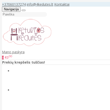
+37060137274
info@4kedutes.lt
Kontaktai
Navigacija
Mano paskyra
00
€0
0
Prekių krepšelis tuščias!