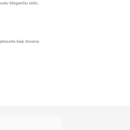
stu blizgančiu siūlu;
supkauota kaip dovana.