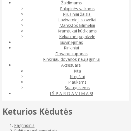
Žaidimams
Palapinės vaikams
Pliušiniai žaislai
Lavinamieji stoveliai
Mankštos kilimėliai
Kramtukai kūdikiams
Kelioninė pagalvėlė
Siuvinėjimas
Rinkiniai
Dovanų kuponas
Rinkiniai, dovanos naujagimiui
Aksesuarai
Kita
Krepšiai
Plaukams
Suaugusiems
I Š P A R D A V I M A S!
Keturios Kėdutės
Pagrindinis
Pirkite pagal gamintoją