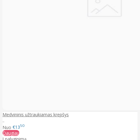
Medvininis užtraukiamas krepšys
..
50
Nuo
€13
Daugiau
Į palyginimą