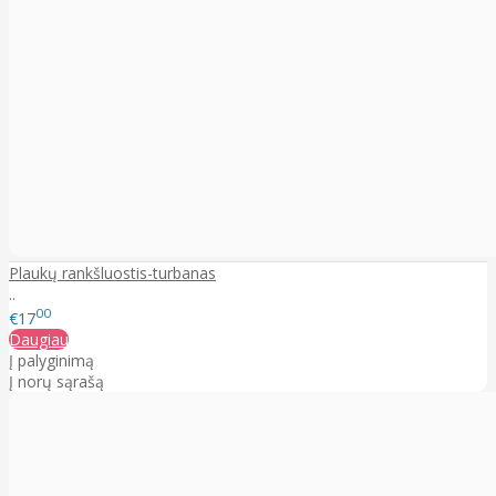
Plaukų rankšluostis-turbanas
..
00
€17
Daugiau
Į palyginimą
Į norų sąrašą