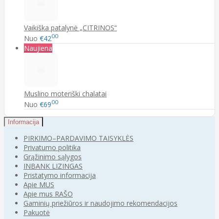
Vaikiška patalynė „CITRINOS“
00
Nuo
€42
Naujiena
Muslino moteriški chalatai
00
Nuo
€69
Informacija
PIRKIMO–PARDAVIMO TAISYKLĖS
Privatumo politika
Grąžinimo sąlygos
INBANK LIZINGAS
Pristatymo informacija
Apie MUS
Apie mus RAŠO
Gaminių priežiūros ir naudojimo rekomendacijos
Pakuotė