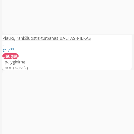
Plaukų rankšluostis-turbanas BALTAS-PILKAS
..
00
€17
Daugiau
Į palyginimą
Į norų sąrašą