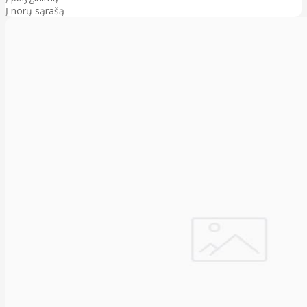
Į norų sąrašą