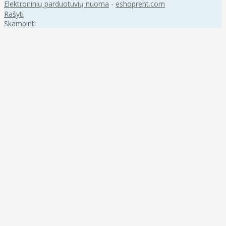
Elektroninių parduotuvių nuoma
-
eshoprent.com
Rašyti
Skambinti