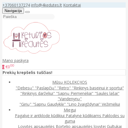
+37060137274
info@4kedutes.lt
Kontaktai
Navigacija
Mano paskyra
00
€0
0
Prekių krepšelis tuščias!
Mūsų KOLEKCIJOS
"Debesų"
"Paslapčių"
"Retro"
"Rinkinys baseinui ir sportui"
"Rinkinys darželiui"
"Sapnų Piemenėliai"
"Saulės lašai"
"Vandenynų"
"Girių"
"Sapnų Gaudyklė"
"Lino žvaigždynai"
Vežimėliui
Miegui
Pagalvė ir antklodė kūdikiui
Patalynė kūdikiams
Paklodės su
guma
Lovytės apsaugėlės
Bortelio apsaugėlės lovytei
Gultukai