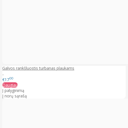
Galvos rankšluostis turbanas plaukams
..
00
€17
Daugiau
Į palyginimą
Į norų sąrašą