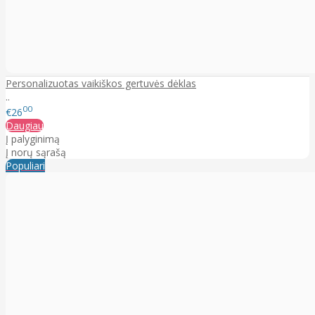
Personalizuotas vaikiškos gertuvės dėklas
..
00
€26
Daugiau
Į palyginimą
Į norų sąrašą
Populiari