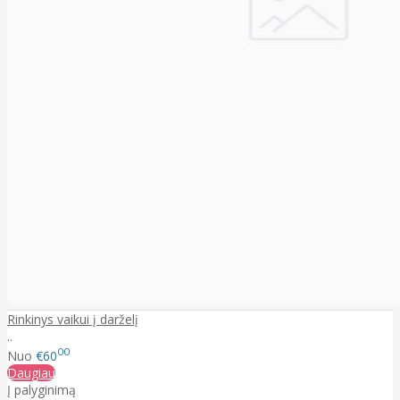
Rinkinys vaikui į darželį
..
00
Nuo
€60
Daugiau
Į palyginimą