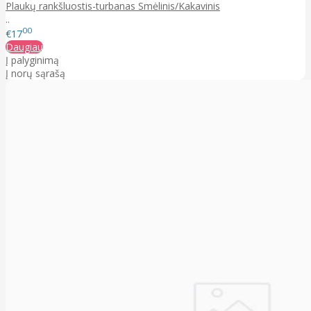
Plaukų rankšluostis-turbanas Smėlinis/Kakavinis
..
00
€17
Daugiau
Į palyginimą
Į norų sąrašą