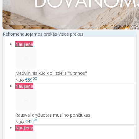
Rekomenduojamos prekės
Visos prekės
Naujiena
Medvilninis kūdikio lizdelis "Citrinos"
00
Nuo
€59
Naujiena
Rausvai dryžuotas muslino pončiukas
50
Nuo
€42
Naujiena