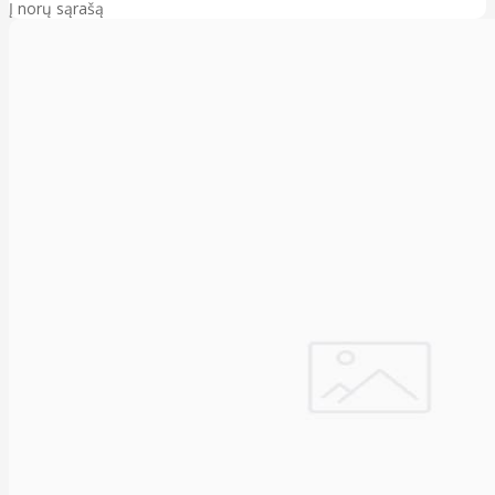
Į norų sąrašą