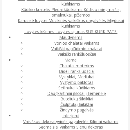
kūdikiams
Kūdikio kraitelis
Pledai kūdikiams
Kūdikio miegmaišis,
smėlinukai, pižamos
Karuselė lovytei
Muzikinės vaikiškos pagalvėlės
Migdukai
kūdikiams
Lovytės kišenės
Lovytės sijonas
SUSIKURK PATS!
Maudynėms
Vonios chalatai vaikams
Vaikiški paplūdimio chalatai
Vaikiški rankšluosčiai
Mamai
Chalatai moterims
Dideli rankšluosčiai
Vystyklai, Merliukai
Vystymo paklotas
Seilinukai kūdikiams
Daugkartiniai įklotai į liemenėlę
Buteliukų šildikliai
Čiulptukų laikikliai
Žindymo pagalvės
Interjerui
Vaikiškos dekoratyvinės pagalvėlės
Kilimai vaikams
Sėdmaišiai vaikams
Sienų dekoras