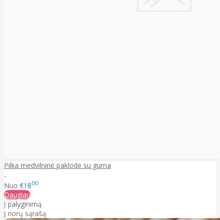
Pilka medvilninė paklodė su guma
..
00
Nuo
€18
Daugiau
Į palyginimą
Į norų sąrašą