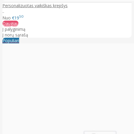
Personalizuotas vaikiškas krepšys
..
50
Nuo
€19
Daugiau
Į palyginimą
Į norų sąrašą
Populiari