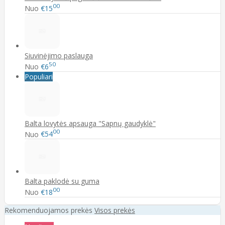
00
Nuo
€15
Siuvinėjimo paslauga
50
Nuo
€6
Populiari
Balta lovytės apsauga "Sapnų gaudyklė"
00
Nuo
€54
Balta paklodė su guma
00
Nuo
€18
Rekomenduojamos prekės
Visos prekės