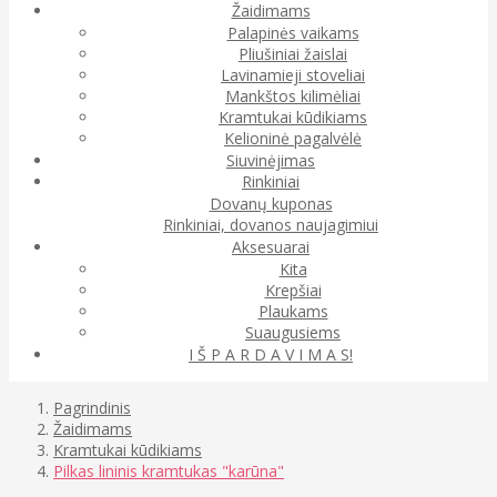
Žaidimams
Palapinės vaikams
Pliušiniai žaislai
Lavinamieji stoveliai
Mankštos kilimėliai
Kramtukai kūdikiams
Kelioninė pagalvėlė
Siuvinėjimas
Rinkiniai
Dovanų kuponas
Rinkiniai, dovanos naujagimiui
Aksesuarai
Kita
Krepšiai
Plaukams
Suaugusiems
I Š P A R D A V I M A S!
Pagrindinis
Žaidimams
Kramtukai kūdikiams
Pilkas lininis kramtukas "karūna"