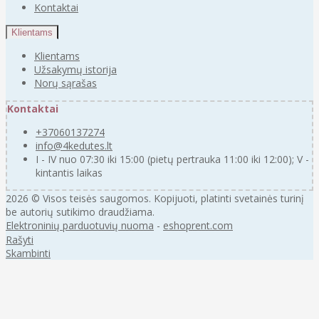
Kontaktai
Klientams
Klientams
Užsakymų istorija
Norų sąrašas
Kontaktai
+37060137274
info@4kedutes.lt
I - IV nuo 07:30 iki 15:00 (pietų pertrauka 11:00 iki 12:00); V -
kintantis laikas
2026 © Visos teisės saugomos. Kopijuoti, platinti svetainės turinį
be autorių sutikimo draudžiama.
Elektroninių parduotuvių nuoma
-
eshoprent.com
Rašyti
Skambinti