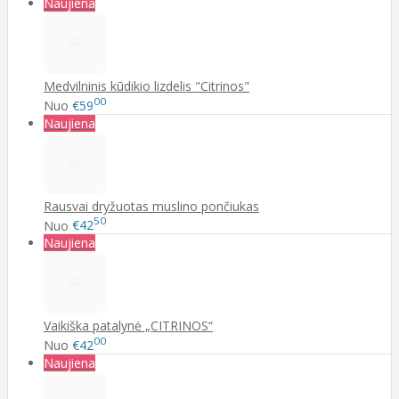
Naujiena
Medvilninis kūdikio lizdelis "Citrinos"
00
Nuo
€59
Naujiena
Rausvai dryžuotas muslino pončiukas
50
Nuo
€42
Naujiena
Vaikiška patalynė „CITRINOS“
00
Nuo
€42
Naujiena