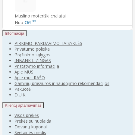
Muslino moteriški chalatai
00
Nuo
€69
Informacija
PIRKIMO–PARDAVIMO TAISYKLĖS
Privatumo politika
Grąžinimo sąlygos
INBANK LIZINGAS
Pristatymo informacija
Apie MUS
Apie mus RAŠO
Gaminių priežiūros ir naudojimo rekomendacijos
Pakuotė
D.U.K.
Klientų aptarnavimas
Visos prekės
Prekės su nuolaida
Dovanų kuponai
Svetainės medis