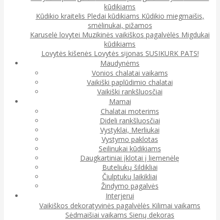
kūdikiams
Kūdikio kraitelis
Pledai kūdikiams
Kūdikio miegmaišis,
smėlinukai, pižamos
Karuselė lovytei
Muzikinės vaikiškos pagalvėlės
Migdukai
kūdikiams
Lovytės kišenės
Lovytės sijonas
SUSIKURK PATS!
Maudynėms
Vonios chalatai vaikams
Vaikiški paplūdimio chalatai
Vaikiški rankšluosčiai
Mamai
Chalatai moterims
Dideli rankšluosčiai
Vystyklai, Merliukai
Vystymo paklotas
Seilinukai kūdikiams
Daugkartiniai įklotai į liemenėlę
Buteliukų šildikliai
Čiulptukų laikikliai
Žindymo pagalvės
Interjerui
Vaikiškos dekoratyvinės pagalvėlės
Kilimai vaikams
Sėdmaišiai vaikams
Sienų dekoras