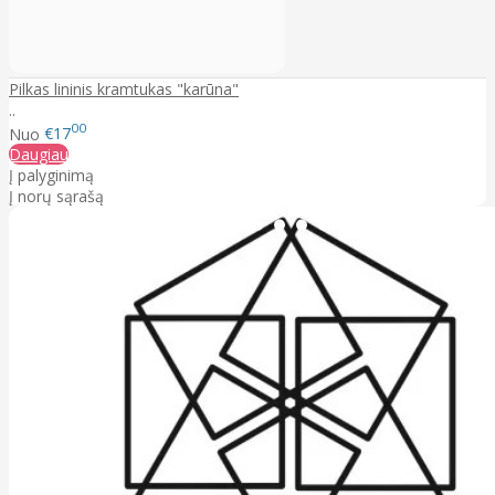
Pilkas lininis kramtukas "karūna"
..
00
Nuo
€17
Daugiau
Į palyginimą
Į norų sąrašą