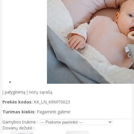
Į palyginimą
Į norų sąrašą
Prekės kodas:
KK_LN_KRMT0023
Turimas kiekis:
Pagaminti galime
Gamybos trukmė :
Dovanų dėžutė :