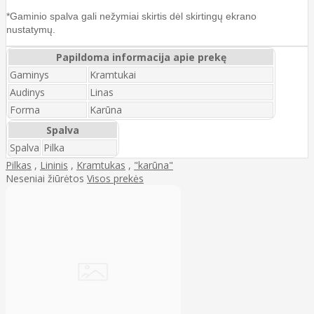
*Gaminio spalva gali nežymiai skirtis dėl skirtingų ekrano
nustatymų.
Papildoma informacija apie prekę
Gaminys
Kramtukai
Audinys
Linas
Forma
Karūna
Spalva
Spalva
Pilka
Pilkas
,
Lininis
,
Kramtukas
,
"karūna"
Neseniai žiūrėtos
Visos prekės