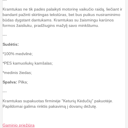
Kramtukas ne tik padės palaikyti motorinę vaikučio raidą, liečiant ir
bandant pažinti skirtingas tekstūras, bet bus puikus nusiraminimo
būdas dygstant dantukams. Kramtukas su žaismingu karūnos
formos žaisliuku, pradžiugins mažylį savo minkštumu.
---
Sudėtis:
*100% medvilnė;
*PES kamuoliukų kamšalas;
*medinis žiedas;
Spalva:
Pilka;
---
Kramtukas supakuotas firminėje "Keturių Kėdučių" pakuotėje.
Papildomai galima rinktis pakavimą į dovanų dėžutę.
Gaminio priežiūra