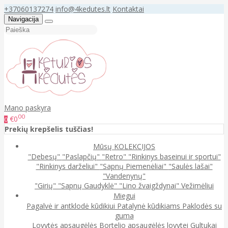
+37060137274
info@4kedutes.lt
Kontaktai
Navigacija
Mano paskyra
00
€0
0
Prekių krepšelis tuščias!
Mūsų KOLEKCIJOS
"Debesų"
"Paslapčių"
"Retro"
"Rinkinys baseinui ir sportui"
"Rinkinys darželiui"
"Sapnų Piemenėliai"
"Saulės lašai"
"Vandenynų"
"Girių"
"Sapnų Gaudyklė"
"Lino žvaigždynai"
Vežimėliui
Miegui
Pagalvė ir antklodė kūdikiui
Patalynė kūdikiams
Paklodės su
guma
Lovytės apsaugėlės
Bortelio apsaugėlės lovytei
Gultukai