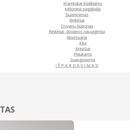
Kramtukai kūdikiams
Kelioninė pagalvėlė
Siuvinėjimas
Rinkiniai
Dovanų kuponas
Rinkiniai, dovanos naujagimiui
Aksesuarai
Kita
Krepšiai
Plaukams
Suaugusiems
I Š P A R D A V I M A S!
LTAS