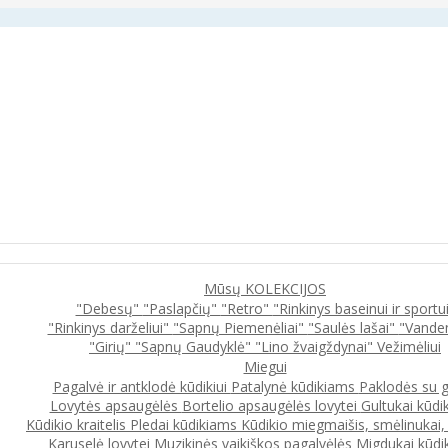
Mūsų KOLEKCIJOS
"Debesų"
"Paslapčių"
"Retro"
"Rinkinys baseinui ir sportu
"Rinkinys darželiui"
"Sapnų Piemenėliai"
"Saulės lašai"
"Vande
"Girių"
"Sapnų Gaudyklė"
"Lino žvaigždynai"
Vežimėliui
Miegui
Pagalvė ir antklodė kūdikiui
Patalynė kūdikiams
Paklodės su 
Lovytės apsaugėlės
Bortelio apsaugėlės lovytei
Gultukai kūdi
Kūdikio kraitelis
Pledai kūdikiams
Kūdikio miegmaišis, smėlinukai
Karuselė lovytei
Muzikinės vaikiškos pagalvėlės
Migdukai kūdi