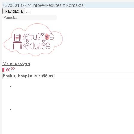
+37060137274
info@4kedutes.lt
Kontaktai
Navigacija
Mano paskyra
00
€0
0
Prekių krepšelis tuščias!