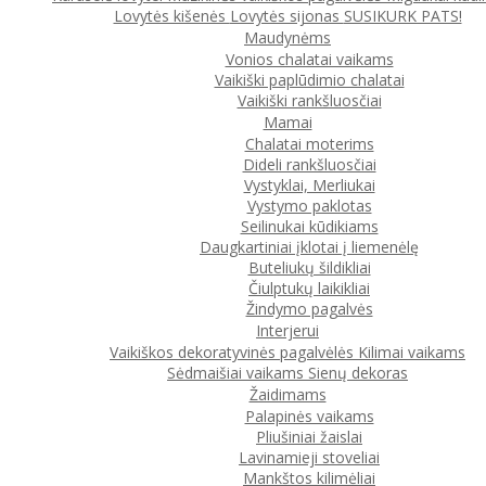
Lovytės kišenės
Lovytės sijonas
SUSIKURK PATS!
Maudynėms
Vonios chalatai vaikams
Vaikiški paplūdimio chalatai
Vaikiški rankšluosčiai
Mamai
Chalatai moterims
Dideli rankšluosčiai
Vystyklai, Merliukai
Vystymo paklotas
Seilinukai kūdikiams
Daugkartiniai įklotai į liemenėlę
Buteliukų šildikliai
Čiulptukų laikikliai
Žindymo pagalvės
Interjerui
Vaikiškos dekoratyvinės pagalvėlės
Kilimai vaikams
Sėdmaišiai vaikams
Sienų dekoras
Žaidimams
Palapinės vaikams
Pliušiniai žaislai
Lavinamieji stoveliai
Mankštos kilimėliai