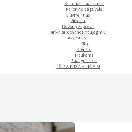
Kramtukai kūdikiams
Kelioninė pagalvėlė
Siuvinėjimas
Rinkiniai
Dovanų kuponas
Rinkiniai, dovanos naujagimiui
Aksesuarai
Kita
Krepšiai
Plaukams
Suaugusiems
I Š P A R D A V I M A S!