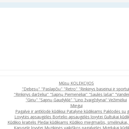
Mūsų KOLEKCIJOS
"Debesų"
"Paslapčių"
"Retro"
"Rinkinys baseinui ir sportu
"Rinkinys darželiui"
"Sapnų Piemenėliai"
"Saulės lašai"
"Vande
"Girių"
"Sapnų Gaudyklė"
"Lino žvaigždynai"
Vežimėliui
Miegui
Pagalvė ir antklodė kūdikiui
Patalynė kūdikiams
Paklodės su 
Lovytės apsaugėlės
Bortelio apsaugėlės lovytei
Gultukai kūdi
Kūdikio kraitelis
Pledai kūdikiams
Kūdikio miegmaišis, smėlinukai
Karuselė lovytei
Muzikinės vaikiškos pagalvėlės
Migdukai kūdi