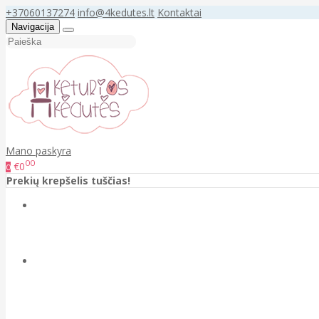
+37060137274
info@4kedutes.lt
Kontaktai
Navigacija
Mano paskyra
00
€0
0
Prekių krepšelis tuščias!