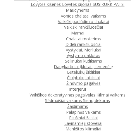
Lovytės kišenės
Lovytės sijonas
SUSIKURK PATS!
Maudynėms
Vonios chalatai vaikams
Vaikiški paplūdimio chalatai
Vaikiški rankšluosčiai
Mamai
Chalatai moterims
Dideli rankšluosčiai
Vystyklai, Merliukai
Vystymo paklotas
Seilinukai kūdikiams
Daugkartiniai įklotai į liemenėlę
Buteliukų šildikliai
Čiulptukų laikikliai
Žindymo pagalvės
Interjerui
Vaikiškos dekoratyvinės pagalvėlės
Kilimai vaikams
Sėdmaišiai vaikams
Sienų dekoras
Žaidimams
Palapinės vaikams
Pliušiniai žaislai
Lavinamieji stoveliai
Mankštos kilimėliai