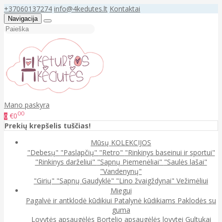
+37060137274
info@4kedutes.lt
Kontaktai
Navigacija
Mano paskyra
00
€0
0
Prekių krepšelis tuščias!
Mūsų KOLEKCIJOS
"Debesų"
"Paslapčių"
"Retro"
"Rinkinys baseinui ir sportui"
"Rinkinys darželiui"
"Sapnų Piemenėliai"
"Saulės lašai"
"Vandenynų"
"Girių"
"Sapnų Gaudyklė"
"Lino žvaigždynai"
Vežimėliui
Miegui
Pagalvė ir antklodė kūdikiui
Patalynė kūdikiams
Paklodės su
guma
Lovytės apsaugėlės
Bortelio apsaugėlės lovytei
Gultukai