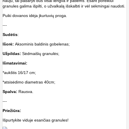
nauju, tai padaryti bus visai lengva ir patiems. Esant poreikiui
granules galima išpilti, o užvalkalą išskalbti ir vėl sėkmingai naudoti.
Puiki dovanos idėja įkurtuvių proga.
---
Sudėtis
:
Išorė:
Aksominis baldinis gobelenas;
Užpildas:
Sėdmaišių granulės;
Išmatavimai:
*aukštis 16/17 cm;
*atsisėdimo diametras 40cm;
Spalva:
Rausva.
---
Priežiūra:
Išpurtykite viduje esančias granules!