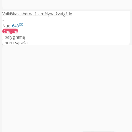
Vaikiškas sėdmaišis mėlyna žvaigždė
..
00
Nuo
€48
Daugiau
Į palyginimą
Į norų sąrašą