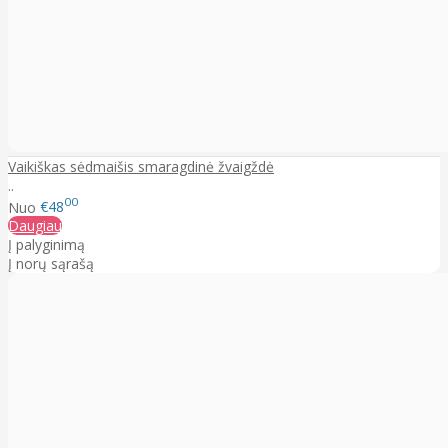
Vaikiškas sėdmaišis smaragdinė žvaigždė
..
00
Nuo
€48
Daugiau
Į palyginimą
Į norų sąrašą