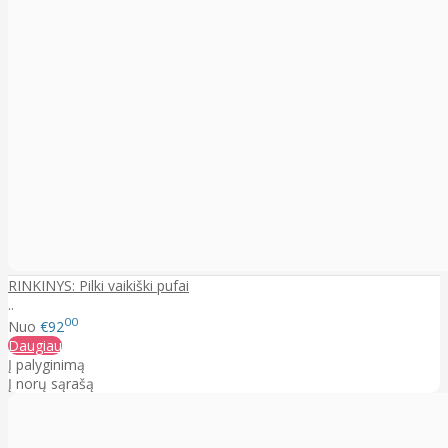
RINKINYS: Pilki vaikiški pufai
..
00
Nuo
€92
Daugiau
Į palyginimą
Į norų sąrašą