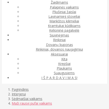
Žaidimams
Palapinės vaikams
Pliušiniai žaislai
Lavinamieji stoveliai
Mankštos kilimėliai
Kramtukai kūdikiams
Kelioninė pagalvėlė
Siuvinėjimas
Rinkiniai
Dovanų kuponas
Rinkiniai, dovanos naujagimiui
Aksesuarai
Kita
Krepšiai
Plaukams
Suaugusiems
I Š P A R D A V I M A S!
Pagrindinis
Interjerui
Sėdmaišiai vaikams
Maži rausvi pufai vaikams