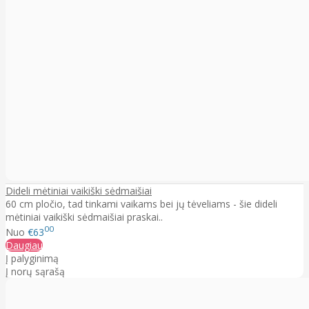
Dideli mėtiniai vaikiški sėdmaišiai
60 cm pločio, tad tinkami vaikams bei jų tėveliams - šie dideli
mėtiniai vaikiški sėdmaišiai praskai..
00
Nuo
€63
Daugiau
Į palyginimą
Į norų sąrašą