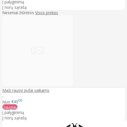
Į palyginimą
Į norų sąrašą
Neseniai žiūrėtos
Visos prekės
Maži rausvi pufai vaikams
..
00
Nuo
€45
Daugiau
Į palyginimą
Į norų sąrašą