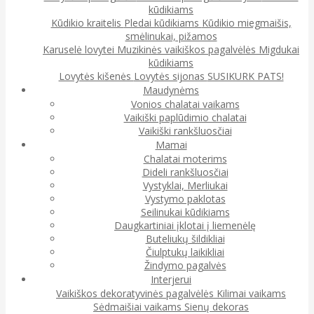
kūdikiams
Kūdikio kraitelis
Pledai kūdikiams
Kūdikio miegmaišis,
smėlinukai, pižamos
Karuselė lovytei
Muzikinės vaikiškos pagalvėlės
Migdukai
kūdikiams
Lovytės kišenės
Lovytės sijonas
SUSIKURK PATS!
Maudynėms
Vonios chalatai vaikams
Vaikiški paplūdimio chalatai
Vaikiški rankšluosčiai
Mamai
Chalatai moterims
Dideli rankšluosčiai
Vystyklai, Merliukai
Vystymo paklotas
Seilinukai kūdikiams
Daugkartiniai įklotai į liemenėlę
Buteliukų šildikliai
Čiulptukų laikikliai
Žindymo pagalvės
Interjerui
Vaikiškos dekoratyvinės pagalvėlės
Kilimai vaikams
Sėdmaišiai vaikams
Sienų dekoras