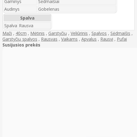
Gaminys
Sėdmaišiai
Audinys
Gobelenas
Spalva
Spalva
Rausva
Maži
,
40cm
,
Mėtinis
,
Garstyčių
,
Veliūrinis
,
Spalvos
,
Sėdmaišis
,
Garstyčių spalvos
,
Rausvas
,
Vaikams
,
Apvalus
,
Rausvi
,
Pufai
Susijusios prekės