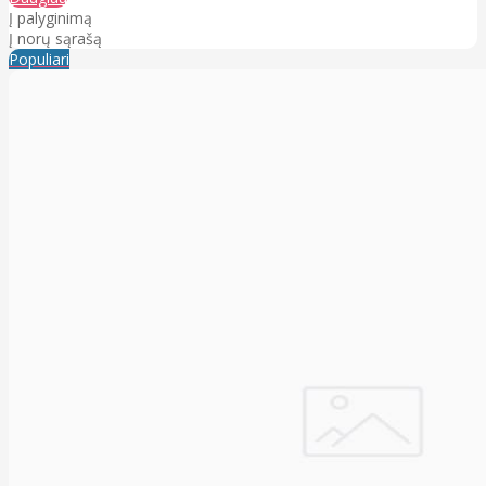
Į palyginimą
Į norų sąrašą
Populiari