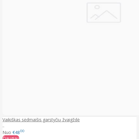
Vaikiškas sėdmaišis garstyčių žvaigždė
..
00
Nuo
€48
Daugiau