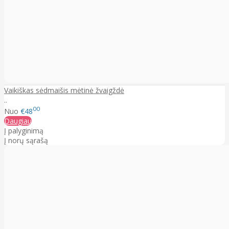
Vaikiškas sėdmaišis mėtinė žvaigždė
..
00
Nuo
€48
Daugiau
Į palyginimą
Į norų sąrašą