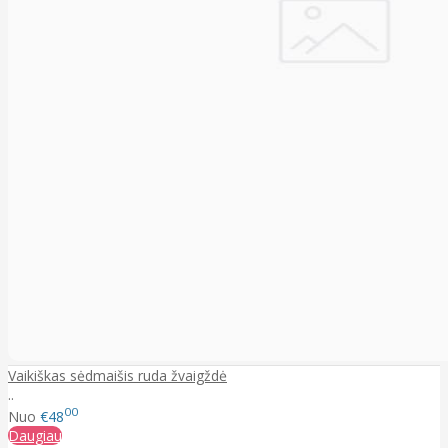
Vaikiškas sėdmaišis ruda žvaigždė
..
00
Nuo
€48
Daugiau