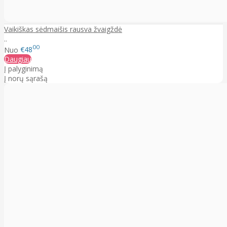
Vaikiškas sėdmaišis rausva žvaigždė
..
00
Nuo
€48
Daugiau
Į palyginimą
Į norų sąrašą