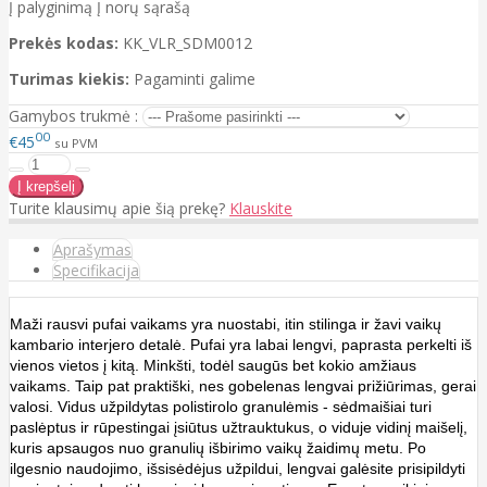
Į palyginimą
Į norų sąrašą
Prekės kodas:
KK_VLR_SDM0012
Turimas kiekis:
Pagaminti galime
Gamybos trukmė :
00
€45
su PVM
Turite klausimų apie šią prekę?
Klauskite
Aprašymas
Specifikacija
Maži rausvi pufai vaikams yra nuostabi, itin
stilinga ir žavi
vaikų
kambario interjero detalė. Pufai yra labai lengvi, paprasta perkelti iš
vienos vietos į kitą. Minkšti, todėl saugūs bet kokio amžiaus
vaikams. Taip pat praktiški, nes gobelenas lengvai prižiūrimas, gerai
valosi.
Vidus užpildytas polistirolo granulėmis - sėdmaišiai turi
paslėptus ir rūpestingai įsiūtus užtrauktukus, o viduje vidinį maišelį,
kuris apsaugos nuo granulių išbirimo vaikų žaidimų metu. Po
ilgesnio naudojimo, išsisėdėjus užpildui, lengvai galėsite prisipildyti