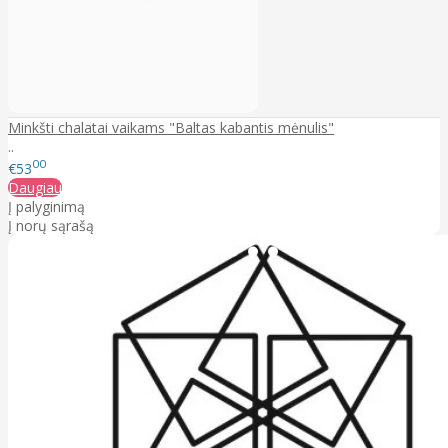
Minkšti chalatai vaikams "Baltas kabantis mėnulis"
..
00
€53
Daugiau
Į palyginimą
Į norų sąrašą