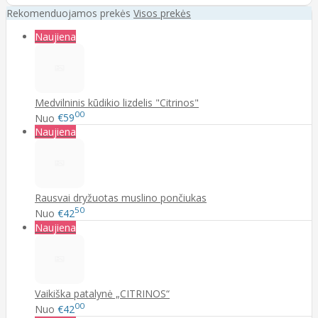
Rekomenduojamos prekės
Visos prekės
Naujiena
Medvilninis kūdikio lizdelis "Citrinos"
00
Nuo
€59
Naujiena
Rausvai dryžuotas muslino pončiukas
50
Nuo
€42
Naujiena
Vaikiška patalynė „CITRINOS“
00
Nuo
€42