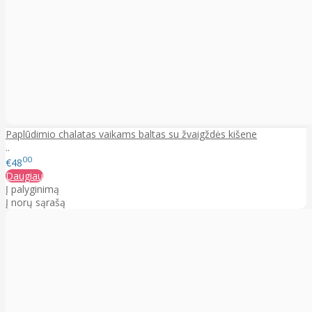
Paplūdimio chalatas vaikams baltas su žvaigždės kišene
..
00
€48
Daugiau
Į palyginimą
Į norų sąrašą