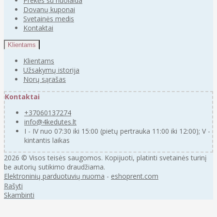
Prekės su nuolaida
Dovanų kuponai
Svetainės medis
Kontaktai
Klientams
Klientams
Užsakymų istorija
Norų sąrašas
Kontaktai
+37060137274
info@4kedutes.lt
I - IV nuo 07:30 iki 15:00 (pietų pertrauka 11:00 iki 12:00); V -
kintantis laikas
2026 © Visos teisės saugomos. Kopijuoti, platinti svetainės turinį
be autorių sutikimo draudžiama.
Elektroninių parduotuvių nuoma
-
eshoprent.com
Rašyti
Skambinti