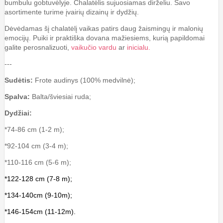
bumbulu gobtuvėlyje. Chalatėlis sujuosiamas dirželiu. Savo
asortimente turime įvairių dizainų ir dydžių.
Dėvėdamas šį chalatėlį vaikas patirs daug žaismingų ir malonių
emocijų. Puiki ir praktiška dovana mažiesiems, kurią papildomai
galite perosnalizuoti,
vaikučio vardu
ar
inicialu.
---
Sudėtis:
Frote audinys (100% medvilnė);
Spalva:
Balta/šviesiai ruda;
Dydžiai:
*74-86 cm (1-2 m);
*92-104 cm (3-4 m);
*110-116 cm (5-6 m);
*122-128 cm (7-8 m);
*134-140cm (9-10m);
*146-154cm (11-12m).