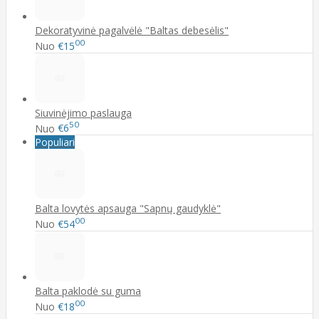
Dekoratyvinė pagalvėlė "Baltas debesėlis"
00
Nuo
€15
Siuvinėjimo paslauga
50
Nuo
€6
Populiari
Balta lovytės apsauga "Sapnų gaudyklė"
00
Nuo
€54
Balta paklodė su guma
00
Nuo
€18