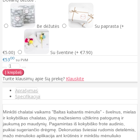
Be dėžutės
Su paprasta (+
€5.00)
Su šventine (+ €7.90)
00
€53
su PVM
Turite klausimų apie šią prekę?
Klauskite
Aprašymas
Specifikacija
Minkšti chalatai vaikams "Baltas kabantis mėnulis" - švelnus, mielas
ir kokybiškas chalatas, jūsų mažiesiems užtikrins patogumą ir
jaukumą po maudynių. Pagamintas iš kokybiško frote audinio,
puikiai sugeriančio drėgmę. Dekoruotas šviesiai rudomis detelėmis,
mažo mėnulioko aplikacija ant krūtinės ir minkštu mėnuliuko