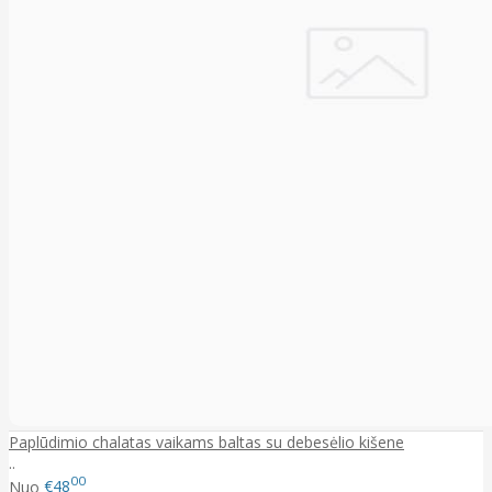
Paplūdimio chalatas vaikams baltas su debesėlio kišene
..
00
Nuo
€48