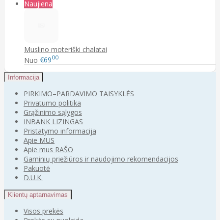
Naujiena
Muslino moteriški chalatai
00
Nuo
€69
Informacija
PIRKIMO–PARDAVIMO TAISYKLĖS
Privatumo politika
Grąžinimo sąlygos
INBANK LIZINGAS
Pristatymo informacija
Apie MUS
Apie mus RAŠO
Gaminių priežiūros ir naudojimo rekomendacijos
Pakuotė
D.U.K.
Klientų aptarnavimas
Visos prekės