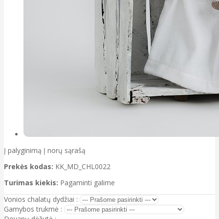
Į palyginimą
Į norų sąrašą
Prekės kodas:
KK_MD_CHL0022
Turimas kiekis:
Pagaminti galime
Vonios chalatų dydžiai :
Gamybos trukmė :
Dovanų dėžutė :