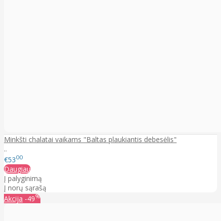
Minkšti chalatai vaikams "Baltas plaukiantis debesėlis"
..
00
€53
Daugiau
Į palyginimą
Į norų sąrašą
%
Akcija
-49