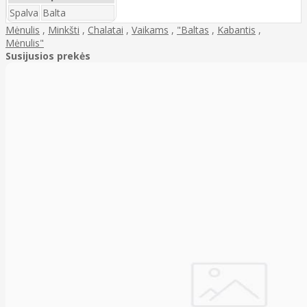
Spalva
Balta
Mėnulis
,
Minkšti
,
Chalatai
,
Vaikams
,
"Baltas
,
Kabantis
,
Mėnulis"
Susijusios prekės