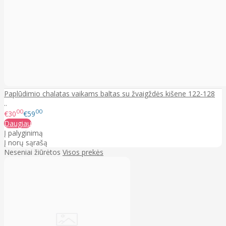
Paplūdimio chalatas vaikams baltas su žvaigždės kišene 122-128
..
00
00
€30
€59
Daugiau
Į palyginimą
Į norų sąrašą
Neseniai žiūrėtos
Visos prekės