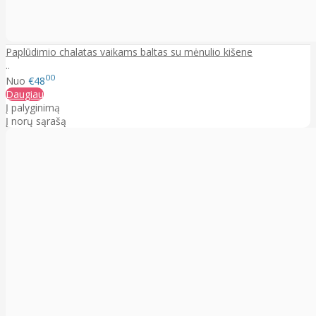
Paplūdimio chalatas vaikams baltas su mėnulio kišene
..
00
Nuo
€48
Daugiau
Į palyginimą
Į norų sąrašą