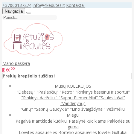
+37060137274
info@4kedutes.lt
Kontaktai
Navigacija
Mano paskyra
00
€0
0
Prekių krepšelis tuščias!
Mūsų KOLEKCIJOS
"Debesų"
"Paslapčių"
"Retro"
"Rinkinys baseinui ir sportui"
"Rinkinys darželiui"
"Sapnų Piemenėliai"
"Saulės lašai"
"Vandenynų"
"Girių"
"Sapnų Gaudyklė"
"Lino žvaigždynai"
Vežimėliui
Miegui
Pagalvė ir antklodė kūdikiui
Patalynė kūdikiams
Paklodės su
guma
Lovytės apsaugėlės
Bortelio apsaugėlės lovytei
Gultukai