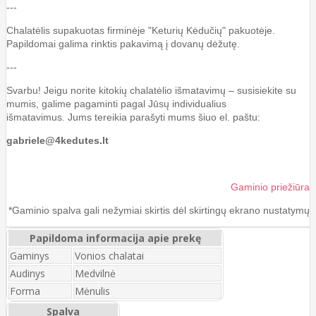
---
Chalatėlis supakuotas firminėje "Keturių Kėdučių" pakuotėje.
Papildomai galima rinktis pakavimą į dovanų dėžutę.
---
Svarbu! Jeigu norite kitokių chalatėlio išmatavimų – susisiekite su
mumis, galime pagaminti pagal Jūsų individualius
išmatavimus
.
Jums tereikia parašyti mums šiuo el. paštu:
gabriele@4kedutes.lt
Gaminio priežiūra
*Gaminio spalva gali nežymiai skirtis dėl skirtingų ekrano nustatymų
Papildoma informacija apie prekę
Gaminys
Vonios chalatai
Audinys
Medvilnė
Forma
Mėnulis
Spalva