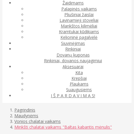
Žaidimams
Palapinės vaikams
Pliušiniai žaislai
Lavinamieji stoveliai
Mankštos kilimėliai
Kramtukai kūdikiams
Kelioninė pagalvėlė
Siuvinėjimas
Rinkiniai
Dovanų kuponas
Rinkiniai, dovanos naujagimiui
Aksesuarai
Kita
Krepšiai
Plaukams
Suaugusiems
I Š P A R D A V I M A S!
Pagrindinis
Maudynėms
Vonios chalatai vaikams
Minkšti chalatai vaikams "Baltas kabantis mėnulis"