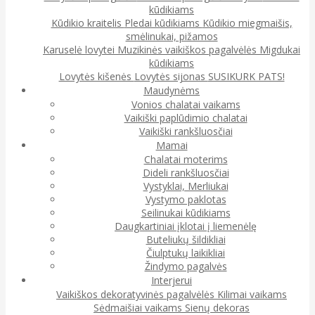
kūdikiams
Kūdikio kraitelis
Pledai kūdikiams
Kūdikio miegmaišis,
smėlinukai, pižamos
Karuselė lovytei
Muzikinės vaikiškos pagalvėlės
Migdukai
kūdikiams
Lovytės kišenės
Lovytės sijonas
SUSIKURK PATS!
Maudynėms
Vonios chalatai vaikams
Vaikiški paplūdimio chalatai
Vaikiški rankšluosčiai
Mamai
Chalatai moterims
Dideli rankšluosčiai
Vystyklai, Merliukai
Vystymo paklotas
Seilinukai kūdikiams
Daugkartiniai įklotai į liemenėlę
Buteliukų šildikliai
Čiulptukų laikikliai
Žindymo pagalvės
Interjerui
Vaikiškos dekoratyvinės pagalvėlės
Kilimai vaikams
Sėdmaišiai vaikams
Sienų dekoras