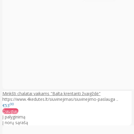
Minkšti chalatai vaikams "Balta krentanti žvaigždė"
https://www.4kedutes.lt/siuvinejimas/siuvinejimo-paslauga ..
00
€53
Daugiau
Į palyginimą
Į norų sąrašą